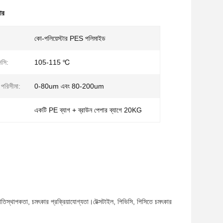
ার
কো-পলিয়েস্টার PES পলিমাইড
এসসি:
105-115 ℃
পরিসীমা:
0-80um এবং 80-200um
একটি PE ব্যাগ + ব্রাউন পেপার ব্যাগে 20KG
িতিস্থাপকতা, চমৎকার প্রক্রিয়াযোগ্যতা।টেক্সটাইল, পিভিসি, পিসিতে চমৎকার