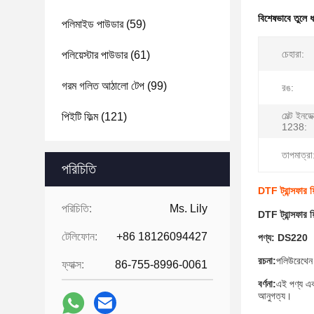
বিশেষভাবে তুলে 
পলিমাইড পাউডার
(59)
চেহারা:
পলিয়েস্টার পাউডার
(61)
গরম গলিত আঠালো টেপ
(99)
রঙ:
মেল্ট ইন
পিইটি ফিল্ম
(121)
1238:
তাপমাত্রা
পরিচিতি
DTF ট্রান্সফার ফ
পরিচিতি:
Ms. Lily
DTF ট্রান্সফার ফ
টেলিফোন:
+86 18126094427
পণ্য: DS220
রচনা:
পলিউরেথেন
ফ্যাক্স:
86-755-8996-0061
বর্ণনা:
এই পণ্য এক
আনুগত্য।