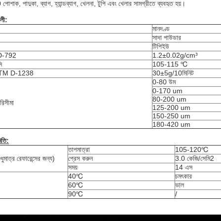
শাক, পাদুকা, ব্যাগ, হ্যান্ডব্যাগ, খেলনা, টুপি এবং খেলার সামগ্রীতে ব্যবহৃত হয়।
বলী:
মানদণ্ড
সাদা পাউডার
টিপিইউ
D-792
1.2±0.02g/cm³
ি
105-115 ℃
 ASTM D-1238
30±5g/10মিনিট
0-80 উম
0-170 um
80-200 um
িসীমা
125-200 um
150-250 um
180-420 um
িতি:
তাপমাত্রা
105-120℃
ধুমাত্র রেফারেন্সের জন্য)
প্রেস করুন
3.0 কেজি/সেমি2
সময়
14 এস
40℃
চমৎকার
60℃
ভাল
90℃
/