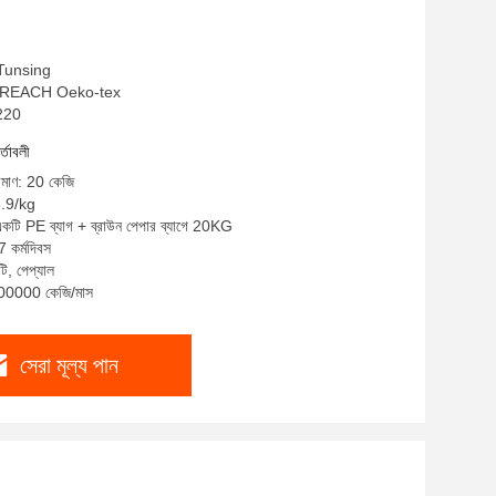
: Tunsing
oHs REACH Oeko-tex
S220
র্তাবলী
রিমাণ: 20 কেজি
6.9/kg
 একটি PE ব্যাগ + ব্রাউন পেপার ব্যাগে 20KG
7 কর্মদিবস
টি, পেপ্যাল
 200000 কেজি/মাস
সেরা মূল্য পান