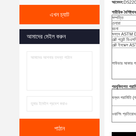
আবেদন:
DS220 পো
শারীরিক বৈশিষ্ট্যা
এখন চ্যাট
সম্পত্তি
চেহারা
রচনা
ঘনত্ব ASTM 
আমাদের মেইল ​​করুন
মেল্ট পয়েন্ট ডিএসস
মেল্ট ইনডেক্স
পাউডার আকার পর
প্রযুক্তিগত পরাম
বন্ধন পরামিতি (শু
ওয়াশিং প্রতিরোধ
পাঠান