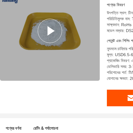
পণ্যের বিবরণ
উৎপত্তি স্থল: চীন
পরিচিতিমুলক নাম
সাক্ষ্যদান: R
মডেল নম্বার: D
পেমেন্ট এবং শিপিং শ
ন্যূনতম চাহিদার প
মূল্য: USD6.5-
প্যাকেজিং বিবরণ:
ডেলিভারি সময়: 3-
পরিশোধের শর্ত: টি/
যোগানের ক্ষমতা:
পণ্যের বর্ণনা
রেটিং & পর্যালোচনা