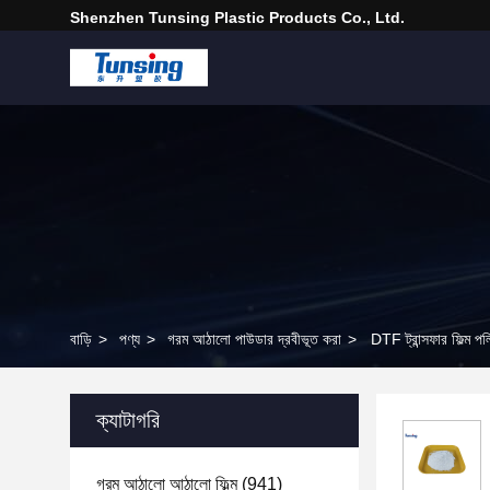
Shenzhen Tunsing Plastic Products Co., Ltd.
বাড়ি
>
পণ্য
>
গরম আঠালো পাউডার দ্রবীভূত করা
>
DTF ট্রান্সফার ফিল্ম প
ক্যাটাগরি
গরম আঠালো আঠালো ফিল্ম
(941)