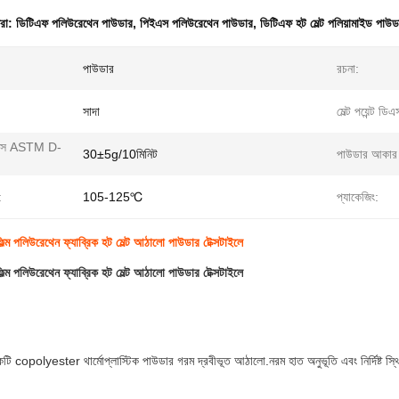
ধরা:
ডিটিএফ পলিউরেথেন পাউডার
,
পিইএস পলিউরেথেন পাউডার
,
ডিটিএফ হট মেল্ট পলিয়ামাইড পাউড
পাউডার
রচনা:
সাদা
মেল্ট পয়েন্ট ডি
ডেক্স ASTM D-
30±5g/10মিনিট
পাউডার আকার 
:
105-125℃
প্যাকেজিং:
িল্ম পলিউরেথেন ফ্যাব্রিক হট মেল্ট আঠালো পাউডার টেক্সটাইলে
িল্ম পলিউরেথেন ফ্যাব্রিক হট মেল্ট আঠালো পাউডার টেক্সটাইলে
টি copolyester থার্মোপ্লাস্টিক পাউডার গরম দ্রবীভূত আঠালো.নরম হাত অনুভূতি এবং নির্দিষ্ট স্থ