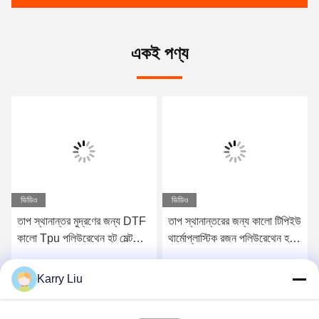
একই পণ্য
ভিডিও
ভিডিও
তাপ স্থানান্তর মুদ্রণের জন্য DTF
তাপ স্থানান্তরের জন্য কালো টিপিইউ
কালো Tpu পলিউরেথেন হট মেল্ট
থার্মোপ্লাস্টিক রজন পলিউরেথেন হট
আঠালো পাউডার
মেল্ট আঠালো পাউডার
Karry Liu
সেরা মূল্য পান
সেরা মূল্য পান