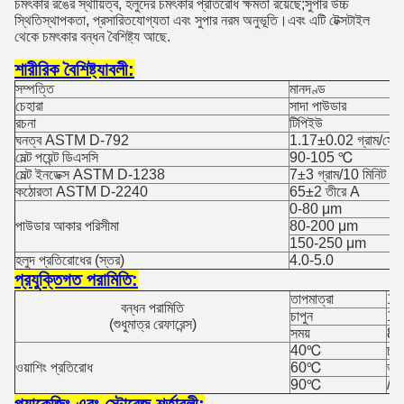
চমৎকার রঙের স্থায়িত্ব, হলুদের চমৎকার প্রতিরোধ ক্ষমতা রয়েছে;সুপার উচ্চ
স্থিতিস্থাপকতা, প্রসারিতযোগ্যতা এবং সুপার নরম অনুভূতি।এবং এটি টেক্সটাইল
থেকে চমৎকার বন্ধন বৈশিষ্ট্য আছে.
শারীরিক বৈশিষ্ট্যাবলী:
সম্পত্তি
মানদণ্ড
চেহারা
সাদা পাউডার
রচনা
টিপিইউ
ঘনত্ব ASTM D-792
1.17±0.02 গ্রাম/সেমি
মেল্ট পয়েন্ট ডিএসসি
90-105 ℃
মেল্ট ইনডেক্স ASTM D-1238
7±3 গ্রাম/10 মিনিট
কঠোরতা ASTM D-2240
65±2 তীরে A
0-80 μm
পাউডার আকার পরিসীমা
80-200 μm
150-250 μm
হলুদ প্রতিরোধের (স্তর)
4.0-5.0
প্রযুক্তিগত পরামিতি:
তাপমাত্রা
13
বন্ধন পরামিতি
চাপুন
1.
(শুধুমাত্র রেফারেন্স)
সময়
8-
40℃
চমৎ
ওয়াশিং প্রতিরোধ
60℃
ভা
90℃
/