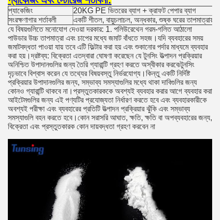
প্যাকেজিং এবং স্টোরেজ শর্তাবলী:
প্যাকেজিং
20KG PE ভিতরের ব্যাগ + ক্রাফট পেপার ব্যাগ
সংরক্ষণাগার শর্তাবলী
একটি শীতল, বায়ুচলাচল, অন্ধকার, শুষ্ক ঘরের তাপমাত্রায় 
যে বিষয়গুলিতে মনোযোগ দেওয়া দরকার: 1. পলিউরেথেন গরম-গলিত আঠালো
পাউডার উচ্চ তাপমাত্রা এবং চাপের মধ্যে জমাট বাঁধতে সহজ।যদি ব্যবহারের সময়
জমাটবদ্ধতা পাওয়া যায় তবে এটি ফিল্টার করা হয় এবং শুকানোর পর্দার মাধ্যমে ব্যবহার
করা হয়।দ্রষ্টব্য: বিক্রেতা এতদ্বারা ঘোষণা করেছেন যে টুনসিং উত্পাদন প্রক্রিয়ার
অনিশ্চিত উপাদানগুলির জন্য তৈরি গ্যারান্টি গ্রহণ করতে অস্বীকার করবে৷টুনসিং
দৃঢ়ভাবে বিশ্বাস করেন যে তথ্যের বিষয়বস্তু নির্ভরযোগ্য।কিন্তু একটি নির্দিষ্ট
প্রক্রিয়ার উপাদানগুলির জন্য, সম্ভাব্য সমস্যাগুলির মধ্যে থাকা দাবিগুলির জন্য
কোনও গ্যারান্টি থাকবে না।প্রস্তুতকারককে অবশ্যই ব্যবহার করার আগে ব্যবহার করা
আইটেমগুলির জন্য এই পণ্যটির প্রযোজ্যতা নির্ধারণ করতে হবে এবং ব্যবহারকারীকে
অবশ্যই পরীক্ষা এবং ব্যবহারের প্রতিটি উত্পাদন প্রক্রিয়ার ঝুঁকি এবং সম্ভাব্য
সমস্যাগুলি বহন করতে হবে।কোন সরাসরি আঘাত, ক্ষতি, ক্ষতি বা অপব্যবহারের জন্য,
বিক্রেতা এবং প্রস্তুতকারক কোন দায়বদ্ধতা গ্রহণ করবেন না