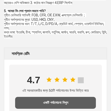
বছরেরও বেশি অভিজ্ঞতা 3. কঠোর মান নিয়ন্ত্রণ 4.ERP সিস্টেম
5. আমরা কি সেবা প্রদান করতে পারি?
গৃহীত ডেলিভারি শর্তাবলী: FOB, CFR, CIF, EXW, এক্সপ্রেস ডেলিভারি；
গৃহীত অর্থপ্রদানের মুদ্রা: USD, HKD, CNY;
গৃহীত অর্থপ্রদানের ধরন: T/T, L/C, D/PD/A, ক্রেডিট কার্ড, পেপ্যাল, ওয়েস্টার্ন ইউনিয়ন, 
নগদ;
কথ্য ভাষা: ইংরেজি, চীনা, স্প্যানিশ, জাপানি, পর্তুগিজ, জার্মান, আরবি, ফরাসি, রুশ, কোরিয়ান, হিন্দি, 
ইতালীয়
সামগ্রিক রেটিং
4.7
এই সরবরাহকারীর জন্য 50টি পর্যালোচনার উপর ভিত্তি করে
একটি পর্যালোচনা লিখুন