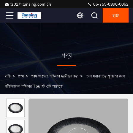
ts02@tunsing.com.cn
86-755-8996-0062
চ্যাট
পণ্য
বাড়ি
>
পণ্য
>
গরম আঠালো পাউডার দ্রবীভূত করা
>
তাপ স্থানান্তর মুদ্রণের জন্য
পলিউরেথেন পাউডার Tpu হট মেল্ট আঠালো