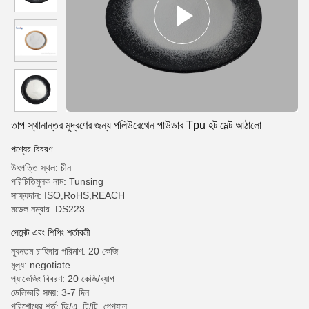
তাপ স্থানান্তর মুদ্রণের জন্য পলিউরেথেন পাউডার Tpu হট মেল্ট আঠালো
পণ্যের বিবরণ
উৎপত্তি স্থল: চীন
পরিচিতিমুলক নাম: Tunsing
সাক্ষ্যদান: ISO,RoHS,REACH
মডেল নম্বার: DS223
পেমেন্ট এবং শিপিং শর্তাবলী
ন্যূনতম চাহিদার পরিমাণ: 20 কেজি
মূল্য: negotiate
প্যাকেজিং বিবরণ: 20 কেজি/ব্যাগ
ডেলিভারি সময়: 3-7 দিন
পরিশোধের শর্ত: ডি/এ, টি/টি, পেপ্যাল