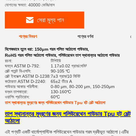
যোগানের ক্ষমতা: 40000 কেজি/মাস
সেরা মূল্য পান
পণ্যের বিবরণ
পণ্যের বর্ণনা
রেটি
বিশেষভাবে তুলে ধরা:
150μm গরম গলিত আঠালো পাউডার
,
RoHS গরম গলিত আঠালো পাউডার
,
পলিউরেথেন তাপ স্থানান্তর আঠালো পাউডার
রচনা:
টিপিইউ
ঘনত্ব ASTM D-792:
1.17±0.02 গ্রাম/সেমি³
মেল্ট পয়েন্ট ডিএসসি:
90-105 ℃
মেল্ট ইনডেক্স ASTM D-1238:
7±3 গ্রাম/10 মিনিট
কঠোরতা ASTM D-2240:
65±2 তীরে A
পাউডার আকার পরিসীমা:
0-80 μm, 80-200 μm, 150-250μm
বন্ধন তাপমাত্রা:
130-160℃
ওয়াশিং প্রতিরোধ:
60℃
তাপ স্থানান্তর মুদ্রণের জন্য পলিউরেথেন পাউডার Tpu হট মেল্ট আঠালো
তাপ স্থানান্তর মুদ্রণের জন্য পলিউরেথেন পাউডার Tpu হট মেল্ট
আঠালো
এই পণ্যটি একটি থার্মোপ্লাস্টিক পলিউরেথেন পাউডার গরম দ্রবীভূত আঠালো।এটির