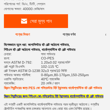
পরিশোধের শর্ত: ডি/এ, টি/টি, পেপ্যাল
যোগানের ক্ষমতা: 40000 কেজি/মাস
সেরা মূল্য পান
পণ্যের বিবরণ
পণ্যের বর্ণনা
রেটি
বিশেষভাবে তুলে ধরা:
কপোলিস্টার হট মেল্ট আঠালো পাউডার
,
পিইএস হট মেল্ট আঠালো পাউডার
,
থার্মোপ্লাস্টিক হট মেল্ট পাউডার
চেহারা:
সাদা পাউডার
রচনা:
CO-PES
ঘনত্ব ASTM D-792:
1.20±0.02 গ্রাম/সেমি³
মেল্ট পয়েন্ট ডিএসসি:
102-115 ℃
মেল্ট ইনডেক্স ASTM D-1238:
32±3 গ্রাম/10 মিনিট
পাউডার আকার পরিসীমা:
0-80μm,80-170μm,150-250μm
ওয়াশিং প্রতিরোধ:
40℃ প্যাকেজিং
প্যাকেজিং:
20 কেজি / ব্যাগ
স্ক্রিন প্রিন্টিংয়ের জন্য PES কো পলিয়েস্টার হিট ট্রান্সফার থার্মোপ্লাস্টিক হট মেল্ট পাউডার
স্ক্রিন প্রিন্টিংয়ের জন্য পিইএস কো-পলিয়েস্টার হিট ট্রান্সফার থার্মোপ্লাস্টিক হট মেল্ট পাউডার
এই পণ্যটি একটি কপোলিস্টার থার্মোপ্লাস্টিক পাউডার গরম দ্রবীভূত আঠালো। পণ্যটির
টেক্সটাইল পণ্যগুলির জন্য চমৎকার আনুগত্য এবং ধোয়া যায় এমন বৈশিষ্ট্য রয়েছে।