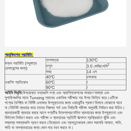
প্রযুক্তিগত পরামিতি:
তাপমাত্রা
130℃
বন্ধন পরামিতি (শুধুমাত্র
2
চাপুন
3.0 কেজি/সেমি
রেফারেন্সের জন্য)
সময়
14 এস
40℃
চমৎকার
ওয়াশিং প্রতিরোধ
60℃
/
90℃
/
আইনি বিবৃতি:
উপরোক্ত তথ্যগুলি পণ্য এবং অ্যাপ্লিকেশনের সাধারণ সমস্যা এবং
সুপারিশগুলির সাথে Tunsing ল্যাবের একাধিক পরীক্ষার গড় উপর ভিত্তি করে।এটিকে
পণ্যের বৈশিষ্ট্য বা নির্দিষ্ট এলাকার উপযুক্ততার জন্য ওয়ারেন্টির প্রমাণ হিসাবে বোঝানো যাবে
না।ইউনিট ব্যবহার করে তাদের নিজস্ব শর্ত এবং নির্বাচনী পরীক্ষা অনুযায়ী নির্বাচন করা উচিত।
ব্যবহারকারী ব্যবহার করার আগে পণ্যটির উদ্দেশ্যপ্রণোদিত ব্যবহারের জন্য উপযুক্ততা এবং
ফিটনেস নির্ধারণ করবে এবং পরীক্ষা ও ব্যবহারের প্রতিটি উত্পাদন প্রক্রিয়াতে ঝুঁকি এবং
সম্ভাব্য সমস্যাগুলি গ্রহণ করবে।বিক্রেতা এবং প্রস্তুতকারক কোন সরাসরি আঘাত, ক্ষতি,
ক্ষতি বা অপব্যবহারের জন্য কোন দায় বহন করবে না।