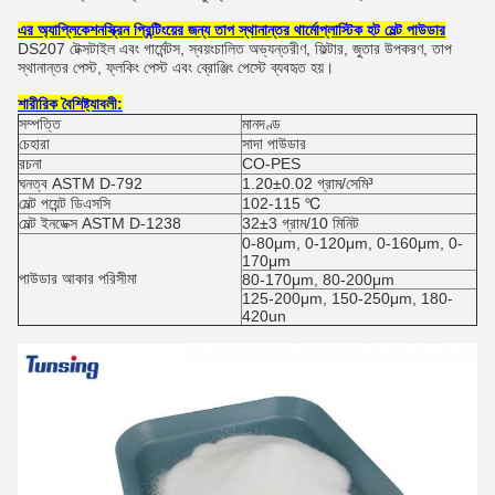
এর অ্যাপ্লিকেশন
স্ক্রিন প্রিন্টিংয়ের জন্য তাপ স্থানান্তর থার্মোপ্লাস্টিক হট মেল্ট পাউডার
DS207 টেক্সটাইল এবং গার্মেন্টস, স্বয়ংচালিত অভ্যন্তরীণ, ফিল্টার, জুতার উপকরণ, তাপ
স্থানান্তর পেস্ট, ফ্লকিং পেস্ট এবং ব্রোঞ্জিং পেস্টে ব্যবহৃত হয়।
শারীরিক বৈশিষ্ট্যাবলী:
সম্পত্তি
মানদণ্ড
চেহারা
সাদা পাউডার
রচনা
CO-PES
ঘনত্ব ASTM D-792
1.20±0.02 গ্রাম/সেমি³
মেল্ট পয়েন্ট ডিএসসি
102-115 ℃
মেল্ট ইনডেক্স ASTM D-1238
32±3 গ্রাম/10 মিনিট
0-80μm, 0-120μm, 0-160μm, 0-
170μm
পাউডার আকার পরিসীমা
80-170μm, 80-200μm
125-200μm, 150-250μm, 180-
420un