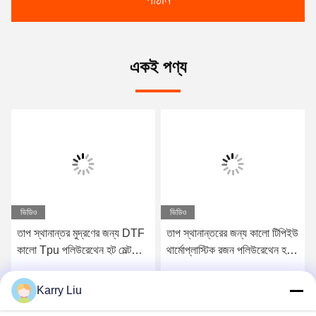
একই পণ্য
ভিডিও
ভিডিও
তাপ স্থানান্তর মুদ্রণের জন্য DTF
তাপ স্থানান্তরের জন্য কালো টিপিইউ
কালো Tpu পলিউরেথেন হট মেল্ট
থার্মোপ্লাস্টিক রজন পলিউরেথেন হট
আঠালো পাউডার
মেল্ট আঠালো পাউডার
Karry Liu
সেরা মূল্য পান
সেরা মূল্য পান