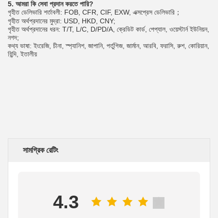
5. আমরা কি সেবা প্রদান করতে পারি?
গৃহীত ডেলিভারি শর্তাবলী: FOB, CFR, CIF, EXW, এক্সপ্রেস ডেলিভারি；
গৃহীত অর্থপ্রদানের মুদ্রা: USD, HKD, CNY;
গৃহীত অর্থপ্রদানের ধরন: T/T, L/C, D/PD/A, ক্রেডিট কার্ড, পেপ্যাল, ওয়েস্টার্ন ইউনিয়ন, 
নগদ;
কথ্য ভাষা: ইংরেজি, চীনা, স্প্যানিশ, জাপানি, পর্তুগিজ, জার্মান, আরবি, ফরাসি, রুশ, কোরিয়ান, 
হিন্দি, ইতালীয়
সামগ্রিক রেটিং
4.3