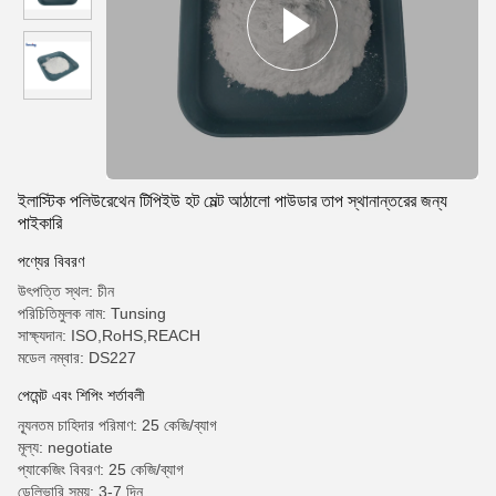
ইলাস্টিক পলিউরেথেন টিপিইউ হট মেল্ট আঠালো পাউডার তাপ স্থানান্তরের জন্য
পাইকারি
পণ্যের বিবরণ
উৎপত্তি স্থল: চীন
পরিচিতিমুলক নাম: Tunsing
সাক্ষ্যদান: ISO,RoHS,REACH
মডেল নম্বার: DS227
পেমেন্ট এবং শিপিং শর্তাবলী
ন্যূনতম চাহিদার পরিমাণ: 25 কেজি/ব্যাগ
মূল্য: negotiate
প্যাকেজিং বিবরণ: 25 কেজি/ব্যাগ
ডেলিভারি সময়: 3-7 দিন