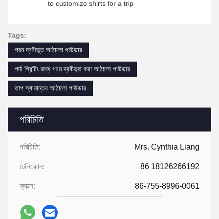
to customize shirts for a trip
Tags:
গরম দ্রবীভূত আঠালো পাউডার
পর্দা প্রিন্টিং জন্য গরম দ্রবীভূত করা আঠালো পাউডার
তাপ স্থানান্তর আঠালো পাউডার
পরিচিতি
পরিচিতি:
Mrs. Cynthia Liang
টেলিফোন:
86 18126266192
ফ্যাক্স:
86-755-8996-0061