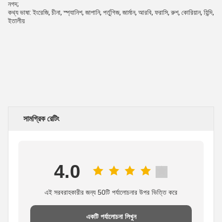
নগদ;
কথ্য ভাষা: ইংরেজি, চীনা, স্প্যানিশ, জাপানি, পর্তুগিজ, জার্মান, আরবি, ফরাসি, রুশ, কোরিয়ান, হিন্দি, 
ইতালীয়
সামগ্রিক রেটিং
4.0
এই সরবরাহকারীর জন্য 50টি পর্যালোচনার উপর ভিত্তি করে
একটি পর্যালোচনা লিখুন