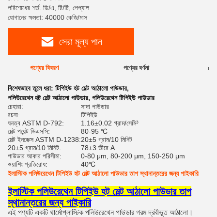
পরিশোধের শর্ত: ডি/এ, টি/টি, পেপ্যাল
যোগানের ক্ষমতা: 40000 কেজি/মাস
সেরা মূল্য পান
পণ্যের বিবরণ
পণ্যের বর্ণনা
রেটি
বিশেষভাবে তুলে ধরা:
টিপিইউ হট মেল্ট আঠালো পাউডার
,
পলিউরেথেন হট মেল্ট আঠালো পাউডার
,
পলিউরেথেন টিপিইউ পাউডার
চেহারা:
সাদা পাউডার
রচনা:
টিপিইউ
ঘনত্ব ASTM D-792:
1.16±0.02 গ্রাম/সেমি³
মেল্ট পয়েন্ট ডিএসসি:
80-95 ℃
মেল্ট ইনডেক্স ASTM D-1238:
20±5 গ্রাম/10 মিনিট
20±5 গ্রাম/10 মিনিট:
78±3 তীরে A
পাউডার আকার পরিসীমা:
0-80 μm, 80-200 μm, 150-250 μm
ওয়াশিং প্রতিরোধ:
40℃
ইলাস্টিক পলিউরেথেন টিপিইউ হট মেল্ট আঠালো পাউডার তাপ স্থানান্তরের জন্য পাইকারি
ইলাস্টিক পলিউরেথেন টিপিইউ হট মেল্ট আঠালো পাউডার তাপ
স্থানান্তরের জন্য পাইকারি
এই পণ্যটি একটি থার্মোপ্লাস্টিক পলিউরেথেন পাউডার গরম দ্রবীভূত আঠালো।