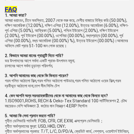
FAQ
1. আমরা কারা?
আমরা গুয়াংডং, চীনে অবস্থিত, 2007 থেকে শুরু করে, দেশীয় বাজারে বিক্রি করি (50.00%), 
দক্ষিণ আমেরিকা (12.00%), দক্ষিণ এশিয়া (12.00%), উত্তর আমেরিকা (6.00%), দক্ষিণ-
পূর্ব এশিয়া (5.00%), আফ্রিকা (5.00%), পশ্চিম ইউরোপ (2.00%), দক্ষিণ ইউরোপ 
(2.00%), পূর্ব ইউরোপ (00.00%), ওশেনিয়া (00.00%), মধ্যপ্রাচ্য (00.00%), পূর্ব 
এশিয়া (00.00%), মধ্য আমেরিকা (00.00%) %), উত্তর ইউরোপ (00.00%)।আমাদের 
অফিসে মোট প্রায় 51-100 জন লোক রয়েছে।
2. কিভাবে আমরা মানের গ্যারান্টি দিতে পারি?
ভর উৎপাদনের আগে সর্বদা একটি প্রাক-উৎপাদন নমুনা;
চালানের আগে সর্বদা চূড়ান্ত পরিদর্শন;
3. আপনি আমাদের কাছ থেকে কি কিনতে পারেন?
গরম গলিত আঠালো ফিল্ম,গরম গলিত আঠালো পাউডার,গরম গলিত আঠালো ওয়েব ফিল্ম,গরম 
দ্রবীভূত আঠালো দানা,তাপ সীম সিলিং টেপ
4. কেন আপনি অন্য সরবরাহকারীদের থেকে না আমাদের কাছ থেকে কিনতে হবে?
1.ISO9001,ROHS, RECH & Oeko-Tex Standard 100 সার্টিফিকেশন 2. চৌদ্দ 
বছরেরও বেশি অভিজ্ঞতা 3. কঠোর মান নিয়ন্ত্রণ 4.ERP সিস্টেম
5. আমরা কি সেবা প্রদান করতে পারি?
গৃহীত ডেলিভারি শর্তাবলী: FOB, CFR, CIF, EXW, এক্সপ্রেস ডেলিভারি；
গৃহীত অর্থপ্রদানের মুদ্রা: USD, HKD, CNY;
গৃহীত অর্থপ্রদানের প্রকার: T/T, L/C, D/PD/A, ক্রেডিট কার্ড, পেপ্যাল, ওয়েস্টার্ন ইউনিয়ন, 