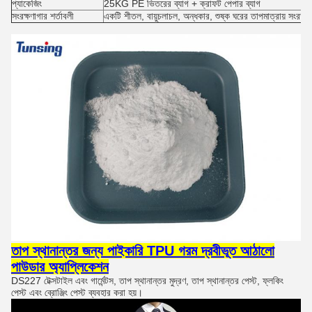
প্যাকেজিং
25KG PE ভিতরের ব্যাগ + ক্রাফট পেপার ব্যাগ
সংরক্ষণাগার শর্তাবলী
একটি শীতল, বায়ুচলাচল, অন্ধকার, শুষ্ক ঘরের তাপমাত্রায় সংরক্ষ
তাপ স্থানান্তর জন্য পাইকারি TPU গরম দ্রবীভূত আঠালো
পাউডার অ্যাপ্লিকেশন
DS227 টেক্সটাইল এবং গার্মেন্টস, তাপ স্থানান্তর মুদ্রণ, তাপ স্থানান্তর পেস্ট, ফ্লকিং
পেস্ট এবং ব্রোঞ্জিং পেস্ট ব্যবহার করা হয়।