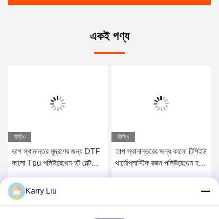
একই পণ্য
ভিডিও
ভিডিও
তাপ স্থানান্তর মুদ্রণের জন্য DTF
তাপ স্থানান্তরের জন্য কালো টিপিইউ
কালো Tpu পলিউরেথেন হট মেল্ট
থার্মোপ্লাস্টিক রজন পলিউরেথেন হট
আঠালো পাউডার
মেল্ট আঠালো পাউডার
Karry Liu
সেরা মূল্য পান
সেরা মূল্য পান