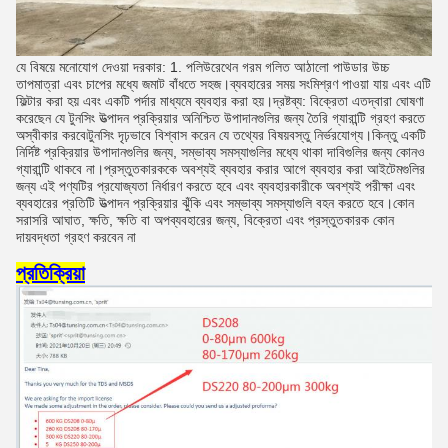
যে বিষয়ে মনোযোগ দেওয়া দরকার: 1. পলিউরেথেন গরম গলিত আঠালো পাউডার উচ্চ
তাপমাত্রা এবং চাপের মধ্যে জমাট বাঁধতে সহজ।ব্যবহারের সময় সংমিশ্রণ পাওয়া যায় এবং এটি
ফিল্টার করা হয় এবং একটি পর্দার মাধ্যমে ব্যবহার করা হয়।দ্রষ্টব্য: বিক্রেতা এতদ্বারা ঘোষণা
করেছেন যে টুনসিং উত্পাদন প্রক্রিয়ার অনিশ্চিত উপাদানগুলির জন্য তৈরি গ্যারান্টি গ্রহণ করতে
অস্বীকার করবে৷টুনসিং দৃঢ়ভাবে বিশ্বাস করেন যে তথ্যের বিষয়বস্তু নির্ভরযোগ্য।কিন্তু একটি
নির্দিষ্ট প্রক্রিয়ার উপাদানগুলির জন্য, সম্ভাব্য সমস্যাগুলির মধ্যে থাকা দাবিগুলির জন্য কোনও
গ্যারান্টি থাকবে না।প্রস্তুতকারককে অবশ্যই ব্যবহার করার আগে ব্যবহার করা আইটেমগুলির
জন্য এই পণ্যটির প্রযোজ্যতা নির্ধারণ করতে হবে এবং ব্যবহারকারীকে অবশ্যই পরীক্ষা এবং
ব্যবহারের প্রতিটি উত্পাদন প্রক্রিয়ার ঝুঁকি এবং সম্ভাব্য সমস্যাগুলি বহন করতে হবে।কোন
সরাসরি আঘাত, ক্ষতি, ক্ষতি বা অপব্যবহারের জন্য, বিক্রেতা এবং প্রস্তুতকারক কোন
দায়বদ্ধতা গ্রহণ করবেন না
প্রতিক্রিয়া