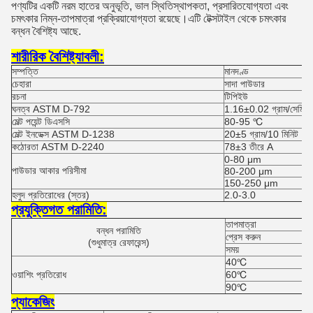
পণ্যটির একটি নরম হাতের অনুভূতি, ভাল স্থিতিস্থাপকতা, প্রসারিতযোগ্যতা এবং
চমৎকার নিম্ন-তাপমাত্রা প্রক্রিয়াযোগ্যতা রয়েছে।এটি টেক্সটাইল থেকে চমৎকার
বন্ধন বৈশিষ্ট্য আছে.
শারীরিক বৈশিষ্ট্যাবলী:
সম্পত্তি
মানদণ্ড
চেহারা
সাদা পাউডার
রচনা
টিপিইউ
ঘনত্ব ASTM D-792
1.16±0.02 গ্রাম/সেমি³
মেল্ট পয়েন্ট ডিএসসি
80-95 ℃
মেল্ট ইনডেক্স ASTM D-1238
20±5 গ্রাম/10 মিনিট
কঠোরতা ASTM D-2240
78±3 তীরে A
0-80 μm
পাউডার আকার পরিসীমা
80-200 μm
150-250 μm
হলুদ প্রতিরোধের (স্তর)
2.0-3.0
প্রযুক্তিগত পরামিতি:
তাপমাত্রা
বন্ধন পরামিতি
প্রেস করুন
(শুধুমাত্র রেফারেন্স)
সময়
40℃
ওয়াশিং প্রতিরোধ
60℃
90℃
প্যাকেজিং