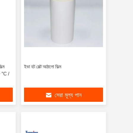
ল্ম
ইভা হট মেল্ট আঠালো ফিল্ম
0 °C /
সেরা মূল্য পান