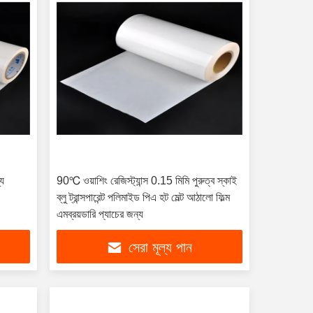
্য
90℃ ওয়াশিং রেজিস্ট্যান্স 0.15 মিমি পুরুত্ব স্কাই
ব্লু ট্রান্সপারেন্ট পলিমাইড পিএ হট মেল্ট আঠালো ফিল্ম
এমব্রয়ডারি প্যাচের জন্য
সেরা মূল্য পান