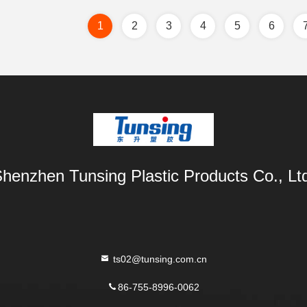
1
2
3
4
5
6
henzhen Tunsing Plastic Products Co., Lt
ts02@tunsing.com.cn
86-755-8996-0062