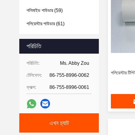
পলিমাইড পাউডার
(59)
পলিয়েস্টার পাউডার
(61)
গরম গলিত আঠালো টেপ
(99)
পরিচিতি
পিইটি ফিল্ম
(121)
পরিচিতি:
Ms. Abby Zou
পলিয়েস্টার টি
টেলিফোন:
86-755-8996-0062
ফ্যাক্স:
86-755-8996-0061
এখন চ্যাট