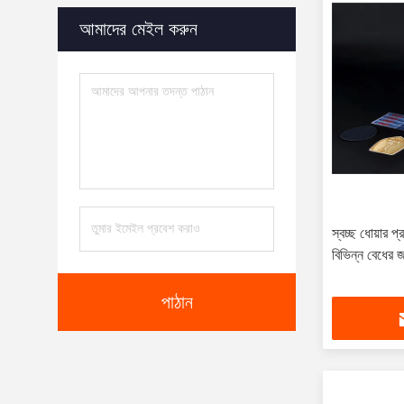
আমাদের মেইল ​​করুন
স্বচ্ছ ধোয়ার প
বিভিন্ন বেধের জ
পাঠান