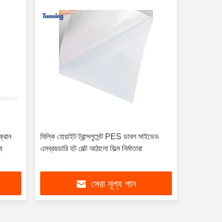
ক্রোন
মিল্কি হোয়াইট ট্রান্সলুসেন্ট PES ডাবল সাইডেড
্য
এমব্রয়ডারি হট মেল্ট আঠালো ফিল্ম নির্মাতারা
সেরা মূল্য পান