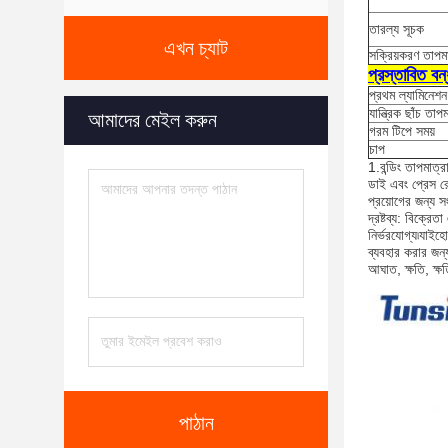
তারল্য সূচক
এখন চ্যাট
সক্রিয়করণ তাপমা
প্রস্তাবিত বন্
প্রথম ল্যামিনেশন
যান্ত্রিক ছাঁচ তাপ
আমাদের মেইল ​​করুন
গরম টিপে সময়
চাপ
1.বন্ডিং তাপমাত্
ডাই এবং প্রেস রো
প্রয়োগের জন্য সং
দ্রষ্টব্য: বিক্রে
নির্ভরযোগ্য৷যাইহো
ব্যবহার করার জন্
আঘাত, ক্ষতি, ক্ষ
পাঠান