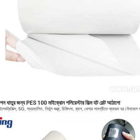
েশন 
ধাতুর জন্য PES 100 মাইক্রোন পলিয়েস্টার ফিল্ম হট মেল্ট আঠালো
রনিক্স, 5G, স্বয়ংচালিত, নির্ভুল যন্ত্র, চিকিৎসা, ব্যাগ, খেলার সামগ্রীতে ব্যবহৃত হয়।ইথানলে 