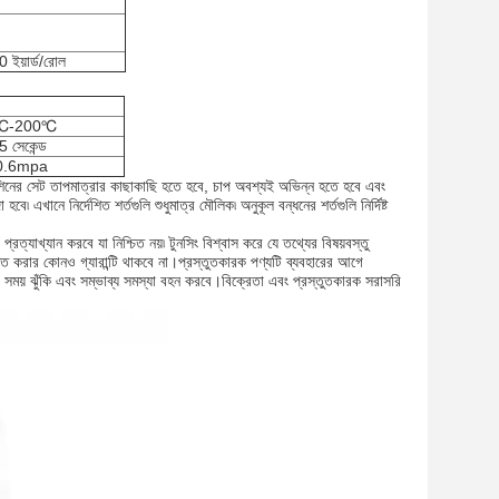
 ইয়ার্ড/রোল
℃-200℃
 সেকেন্ড
0.6mpa
 মেশিনের সেট তাপমাত্রার কাছাকাছি হতে হবে, চাপ অবশ্যই অভিন্ন হতে হবে এবং
খানে নির্দেশিত শর্তগুলি শুধুমাত্র মৌলিক৷ অনুকূল বন্ধনের শর্তগুলি নির্দিষ্ট
 প্রত্যাখ্যান করবে যা নিশ্চিত নয়৷ টুনসিং বিশ্বাস করে যে তথ্যের বিষয়বস্তু
র্ভুক্ত করার কোনও গ্যারান্টি থাকবে না।প্রস্তুতকারক পণ্যটি ব্যবহারের আগে
়ার সময় ঝুঁকি এবং সম্ভাব্য সমস্যা বহন করবে।বিক্রেতা এবং প্রস্তুতকারক সরাসরি