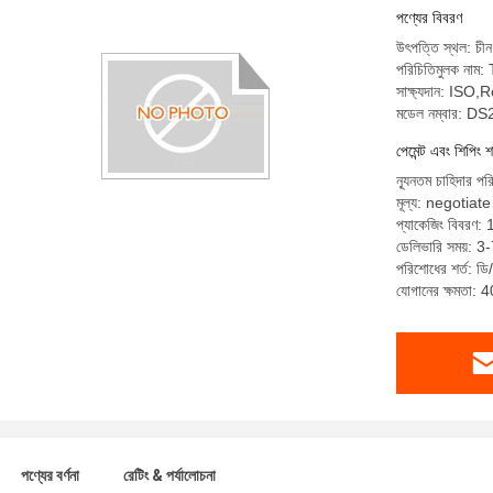
পণ্যের বিবরণ
উৎপত্তি স্থল: চীন
পরিচিতিমুলক নাম
সাক্ষ্যদান: I
মডেল নম্বার: D
পেমেন্ট এবং শিপিং শ
ন্যূনতম চাহিদার প
মূল্য: negotiate
প্যাকেজিং বিবরণ:
ডেলিভারি সময়: 3-
পরিশোধের শর্ত: ডি/
যোগানের ক্ষমতা: 4
পণ্যের বর্ণনা
রেটিং & পর্যালোচনা