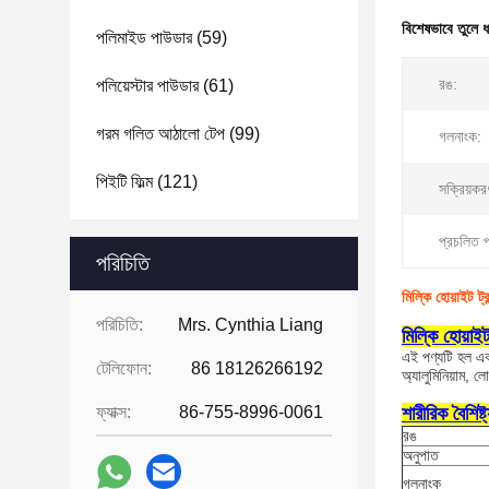
বিশেষভাবে তুলে 
পলিমাইড পাউডার
(59)
রঙ:
পলিয়েস্টার পাউডার
(61)
গরম গলিত আঠালো টেপ
(99)
গলনাংক:
পিইটি ফিল্ম
(121)
সক্রিয়কর
প্রচলিত প
পরিচিতি
মিল্কি হোয়াইট ট্
পরিচিতি:
Mrs. Cynthia Liang
মিল্কি হোয়াই
এই পণ্যটি হল এক 
টেলিফোন:
86 18126266192
অ্যালুমিনিয়াম, 
ফ্যাক্স:
86-755-8996-0061
শারীরিক বৈশিষ্ট
রঙ
অনুপাত
গলনাংক