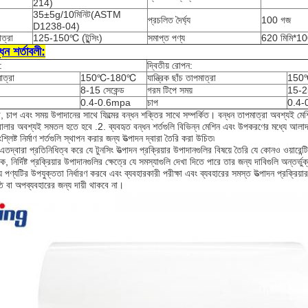
214)
35±5g/10মিনিট(ASTM
প্রচলিত দৈর্ঘ্য
100 গজ
D1238-04)
ত্রা
125-150℃ (টুন্সিং)
সমাপ্ত পণ্য
620 মিমি*100
ধন শর্তাবলী:
:
দ্বিতীয় রোপন:
মাত্রা
150℃-180℃
যান্ত্রিক ছাঁচ তাপমাত্রা
150
8-15 সেকেন্ড
গরম টিপে সময়
15-25
0.4-0.6mpa
চাপ
0.4-
রা, চাপ এবং সময় উপাদানের সাথে ফিল্মের বন্ধন শক্তির সাথে সম্পর্কিত। বন্ধন তাপমাত্রা অবশ্যই
লার অবশ্যই সমতল হতে হবে .2. ব্যবহৃত বন্ধন শর্তগুলি বিভিন্ন মেশিন এবং উপকরণের মধ্যে আলাদা হবে৷ এ
শ্লিষ্ট নির্মাণ শর্তগুলি স্থাপন করার জন্য উত্পাদন দ্বারা তৈরি করা উচিত৷
তা এতদ্বারা প্রতিনিধিত্ব করে যে টুনসিং উত্পাদন প্রক্রিয়ার উপাদানগুলির বিষয়ে তৈরি যে কোনও ওয়ারেন্টি
ক, নির্দিষ্ট প্রক্রিয়ার উপাদানগুলির ক্ষেত্রে যে সমস্যাগুলি দেখা দিতে পারে তার জন্য দাবিগুলি অন্ত
য পণ্যটির উপযুক্ততা নির্ধারণ করবে এবং ব্যবহারকারী পরীক্ষা এবং ব্যবহারের সমস্ত উত্পাদন প্রক্রিয
তি বা অপব্যবহারের জন্য দায়ী থাকবে না।