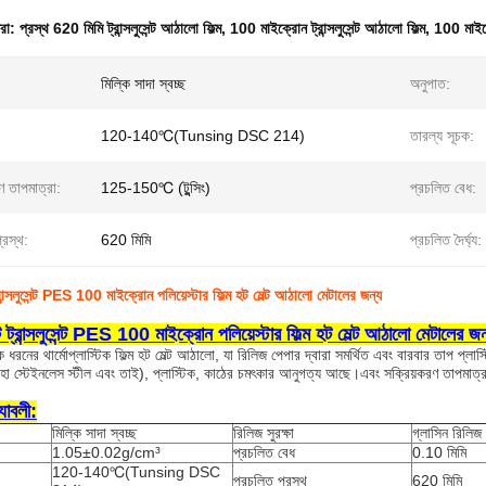
ধরা:
প্রস্থ 620 মিমি ট্রান্সলুসেন্ট আঠালো ফিল্ম
,
100 মাইক্রোন ট্রান্সলুসেন্ট আঠালো ফিল্ম
,
100 মাইক্র
মিল্কি সাদা স্বচ্ছ
অনুপাত:
120-140℃(Tunsing DSC 214)
তারল্য সূচক:
ণ তাপমাত্রা:
125-150℃ (টুন্সিং)
প্রচলিত বেধ:
্রস্থ:
620 মিমি
প্রচলিত দৈর্ঘ্য:
রান্সলুসেন্ট PES 100 মাইক্রোন পলিয়েস্টার ফিল্ম হট মেল্ট আঠালো মেটালের জন্য
ট ট্রান্সলুসেন্ট PES 100 মাইক্রোন পলিয়েস্টার ফিল্ম হট মেল্ট আঠালো মেটালের জন
ধরনের থার্মোপ্লাস্টিক ফিল্ম হট মেল্ট আঠালো, যা রিলিজ পেপার দ্বারা সমর্থিত এবং বারবার তাপ প্
লোহা স্টেইনলেস স্টীল এবং তাই), প্লাস্টিক, কাঠের চমৎকার আনুগত্য আছে।এবং সক্রিয়করণ তাপমাত্র
্যাবলী:
মিল্কি সাদা স্বচ্ছ
রিলিজ সুরক্ষা
গ্লাসিন রিলিজ
1.05±0.02g/cm³
প্রচলিত বেধ
0.10 মিমি
120-140℃(Tunsing DSC
প্রচলিত প্রস্থ
620 মিমি