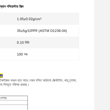
োন পলিয়েস্টার ফিল্ম
1.05±0.02g/cm³
35±5g/10মিনিট (ASTM D1238-04)
0.10 মিমি
100 গজ
্য
লাস্টিকাইজড বন্ধন হতে পারে।গরম গলিত আঠালো টেক্সটাইল, ধাতু (তামা,
ার বিস্তৃত পরিসর রয়েছে।
 পেপার