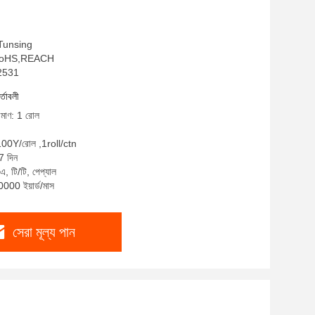
: Tunsing
SO,RoHS,REACH
S2531
র্তাবলী
রিমাণ: 1 রোল
 100Y/রোল ,1roll/ctn
7 দিন
এ, টি/টি, পেপ্যাল
0000 ইয়ার্ড/মাস
সেরা মূল্য পান