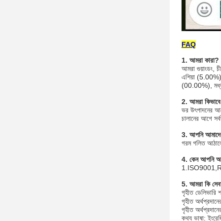
FAQ
1. আমরা কারা?
আমরা গুয়াংডং, 
এশিয়া (5.00%)
(00.00%), মধ্
2. আমরা কিভাবে ম
ভর উৎপাদনের আগে
চালানের আগে সর্বদ
3. আপনি আমাদের
গরম গলিত আঠালো
4. কেন আপনি অন
1.ISO9001,ROH
5. আমরা কি সেবা
গৃহীত ডেলিভারি
গৃহীত অর্থপ্রদ
গৃহীত অর্থপ্রদান
কথ্য ভাষা: ইংরেজি