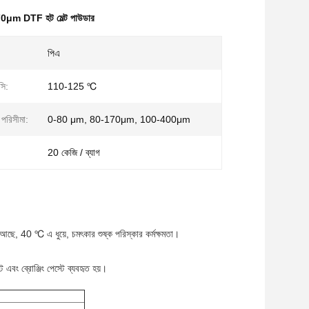
0μm DTF হট মেল্ট পাউডার
পিএ
সি:
110-125 ℃
পরিসীমা:
0-80 μm, 80-170μm, 100-400μm
20 কেজি / ব্যাগ
আছে, 40 ℃ এ ধুয়ে, চমৎকার শুষ্ক পরিস্কার কর্মক্ষমতা।
 এবং ব্রোঞ্জিং পেস্টে ব্যবহৃত হয়।