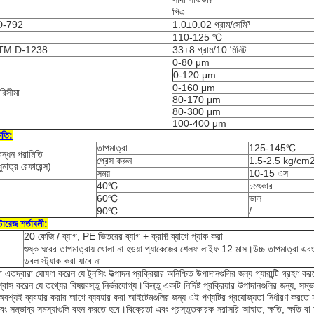
পিএ
D-792
1.0±0.02 গ্রাম/সেমি³
110-125 ℃
 ASTM D-1238
33±8 গ্রাম/10 মিনিট
0-80 μm
0-120 μm
0-160 μm
িসীমা
80-170 μm
80-300 μm
100-400 μm
িতি:
তাপমাত্রা
125-145℃
বন্ধন পরামিতি
প্রেস করুন
1.5-2.5 kg/cm
ধুমাত্র রেফারেন্স)
সময়
10-15 এস
40℃
চমৎকার
60℃
ভাল
90℃
/
টোরেজ শর্তাবলী:
20 কেজি / ব্যাগ, PE ভিতরের ব্যাগ + ক্রাফ্ট ব্যাগে প্যাক করা
শুষ্ক ঘরের তাপমাত্রায় খোলা না হওয়া প্যাকেজের শেলফ লাইফ 12 মাস।উচ্চ তাপমাত্রা এবং 
ডবল স্ট্যাক করা যাবে না.
া এতদ্বারা ঘোষণা করেন যে টুনসিং উত্পাদন প্রক্রিয়ার অনিশ্চিত উপাদানগুলির জন্য গ্যারান্টি গ্রহণ 
িশ্বাস করেন যে তথ্যের বিষয়বস্তু নির্ভরযোগ্য।কিন্তু একটি নির্দিষ্ট প্রক্রিয়ার উপাদানগুলির জন্য, সম
বশ্যই ব্যবহার করার আগে ব্যবহার করা আইটেমগুলির জন্য এই পণ্যটির প্রযোজ্যতা নির্ধারণ করতে হবে
ি এবং সম্ভাব্য সমস্যাগুলি বহন করতে হবে।বিক্রেতা এবং প্রস্তুতকারক সরাসরি আঘাত, ক্ষতি, ক্ষতি বা