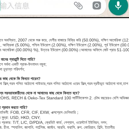
চীনে অবস্থিত, 2007 থেকে শুরু করে, দেশীয় বাজারে বিক্রি করি (50.00%), দক্ষিণ আমেরিকা (1
, আফ্রিকা (5.00%), পশ্চিম ইউরোপ (2.00%), দক্ষিণ ইউরোপ (2.00%), পূর্ব ইউরোপ (00.00%)
য আমেরিকা (00.00%) %), উত্তর ইউরোপ (00.00%)।আমাদের অফিসে মোট প্রায় 51-100
ানের গ্যারান্টি দিতে পারি?
 সর্বদা একটি প্রাক-উৎপাদন নমুনা;
া চূড়ান্ত পরিদর্শন;
 কাছ থেকে কি কিনতে পারেন?
 ফিল্ম,গরম গলিত আঠালো পাউডার,গরম গলিত আঠালো ওয়েব ফিল্ম,গরম দ্রবীভূত আঠালো দানা,তাপ 
্য সরবরাহকারীদের থেকে না আমাদের কাছ থেকে কিনতে হবে?
S, RECH & Oeko-Tex Standard 100 সার্টিফিকেশন 2. চৌদ্দ বছরেরও বেশি অভিজ্ঞতা 3. 
 প্রদান করতে পারি?
 শর্তাবলী: FOB, CFR, CIF, EXW, এক্সপ্রেস ডেলিভারি；
ানের মুদ্রা: USD, HKD, CNY;
ের প্রকার: T/T, L/C, D/PD/A, ক্রেডিট কার্ড, পেপ্যাল, ওয়েস্টার্ন ইউনিয়ন, নগদ;
, চীনা, স্প্যানিশ, জাপানি, পর্তুগিজ, জার্মান, আরবি, ফরাসি, রুশ, কোরিয়ান, হিন্দি, ইতালীয়