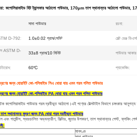
ধরা:
কপোলিয়ামাইড হিট ট্রান্সফার আঠালো পাউডার
,
170μm তাপ স্থানান্তর আঠালো পাউডার
,
17
সাদা পাউডার
রচনা:
ASTM D-792:
1.0±0.02 গ্রাম/সেমি³
মেল্ট রেঞ্জ ডিএস
ডেক্স ASTM D-
33±8 গ্রাম/10 মিনিট
পাউডার আকার 
্রতিরোধ:
60℃
প্যাকেজিং:
মুদ্রণের জন্য হোয়াইট কো-পলিমাইড পিএ ধোয়া যায় এমন গরম গলিত পাউডার
মুদ্রণের জন্য হোয়াইট কো-পলিমাইড PA ধোয়া যায় এমন গরম গলিত পাউডার
লাস্টিক কপোলিয়ামাইড পাউডার গরম দ্রবীভূত আঠালো।এই পণ্যের টেক্সটাইল বিভাগে চমৎকার আনুগত্য 
 
তাপ স্থানান্তর মুদ্রণ জন্য PA ধোয়া গরম দ্রবীভূত পাউডার
বং গার্মেন্টস, স্বয়ংচালিত অভ্যন্তরীণ, ফিল্টার, জুতার উপকরণ, তাপ স্থানান্তর পেস্ট, ফ্লকিং পেস্ট
বলী:
মানদণ্ড
সাদা পাউডার