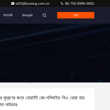
ts02@tunsing.com.cn
86-755-8996-0062
ঘটনাবলী
চ্যাট
Bengali
তর মুদ্রণের জন্য হোয়াইট কো-পলিমাইড পিএ ধোয়া যায়
িত পাউডার