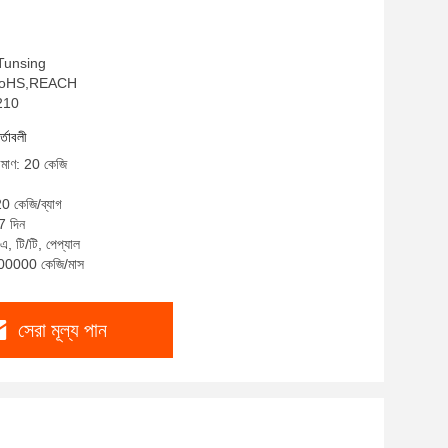
: Tunsing
SO,RoHS,REACH
S210
র্তাবলী
রিমাণ: 20 কেজি
20 কেজি/ব্যাগ
7 দিন
এ, টি/টি, পেপ্যাল
 400000 কেজি/মাস
সেরা মূল্য পান