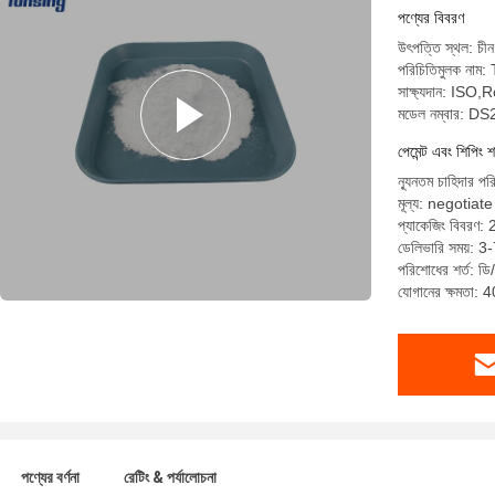
পণ্যের বিবরণ
উৎপত্তি স্থল: চীন
পরিচিতিমুলক নাম
সাক্ষ্যদান: I
মডেল নম্বার: D
পেমেন্ট এবং শিপিং শ
ন্যূনতম চাহিদার প
মূল্য: negotiate
প্যাকেজিং বিবরণ: 
ডেলিভারি সময়: 3-
পরিশোধের শর্ত: ডি/
যোগানের ক্ষমতা:
পণ্যের বর্ণনা
রেটিং & পর্যালোচনা