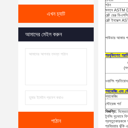
গঠন
ঘনত্ব ASTM 
এখন চ্যাট
মেল্ট রেঞ্জ ডিএসসি
মেল্ট ইনডেক্স
আমাদের মেইল ​​করুন
পাউডার আকার পর
প্রযুক্তিগত পরাম
(শু
ওয়াশিং প্রতিরোধ
প্যাকেজিং এবং স্
প্যাকেজিং
স্টোরেজ শর্ত
বিজ্ঞপ্তি:
বিক্রেত
টুনসিং দৃঢ়ভাবে ব
পাঠান
প্রস্তুতকারককে অ
প্রক্রিয়ার ঝুঁক