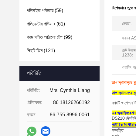
বিশেষভাবে তুলে 
পলিমাইড পাউডার
(59)
চেহারা:
পলিয়েস্টার পাউডার
(61)
গরম গলিত আঠালো টেপ
(99)
ঘনত্ব 
মেল্ট ইন
পিইটি ফিল্ম
(121)
1238:
ওয়াশিং প
পরিচিতি
তাপ স্থানান্তর 
পরিচিতি:
Mrs. Cynthia Liang
তাপ স্থানান্তর 
টেলিফোন:
86 18126266192
পণ্যটি থার্মোপ্
এর অ্যাপ্লিকেশন
ফ্যাক্স:
86-755-8996-0061
DS210 টেক্সটাইল এ
শারীরিক বৈশিষ্ট্যা
সম্পত্তি
চেহারা