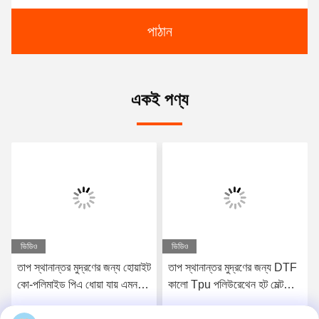
পাঠান
একই পণ্য
ভিডিও
ভিডিও
তাপ স্থানান্তর মুদ্রণের জন্য হোয়াইট
তাপ স্থানান্তর মুদ্রণের জন্য DTF
কো-পলিমাইড পিএ ধোয়া যায় এমন
কালো Tpu পলিউরেথেন হট মেল্ট
গরম গলিত পাউডার
আঠালো পাউডার