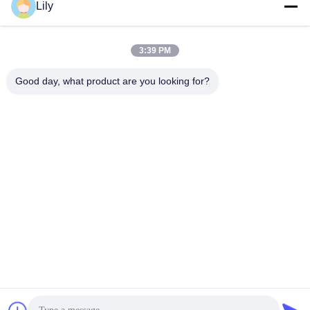
Lily
সেরা মূল্য পান
সেরা মূল্য পান
3:39 PM
Good day, what product are you looking for?
Shenzhen Tunsing Plastic Products Co., Ltd.
ts02@tunsing.com.cn
86-755-8996-0062
টুনসিং ইন্ডাস্ট্রিয়াল জোন, ২৮ নম্বর জিয়াটিয়ান গ্রাম, লংটিয়ান স্ট্রিট, পিংশান
জেলা, শেনজেন সিটি, গুয়াংডং প্রদেশ, চীন
চীন ভাল মানের গরম আঠালো আঠালো ফিল্ম সরবরাহকারী. কপিরাইট © 2018-2026
Shenzhen Tunsing Plastic Products Co., Ltd. . সমস্ত অধিকার