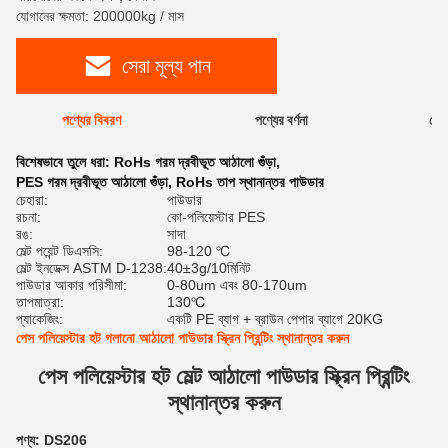
যোগানের ক্ষমতা: 200000kg / মাস
সেরা মূল্য পান
পণ্যের বিবরণ
পণ্যের বর্ণনা
রেটি
বিশেষভাবে তুলে ধরা:
RoHs গরম দ্রবীভূত আঠালো গুঁড়া
,
PES গরম দ্রবীভূত আঠালো গুঁড়া
,
RoHs তাপ স্থানান্তর পাউডার
চেহারা:
পাউডার
রচনা:
কো-পলিয়েস্টার PES
রঙ:
সাদা
মেল্ট পয়েন্ট ডিএসসি:
98-120 ℃
মেল্ট ইনডেক্স ASTM D-1238:
40±3g/10মিনিট
পাউডার আকার পরিসীমা:
0-80um এবং 80-170um
তাপমাত্রা:
130℃
প্যাকেজিং:
একটি PE ব্যাগ + ব্রাউন পেপার ব্যাগে 20KG
পেস পলিয়েস্টার হট গলানো আঠালো পাউডার স্ক্রিন প্রিন্টিং স্থানান্তর করুন
পেস পলিয়েস্টার হট মেল্ট আঠালো পাউডার স্ক্রিন প্রিন্টিং
স্থানান্তর করুন
পণ্য: DS206