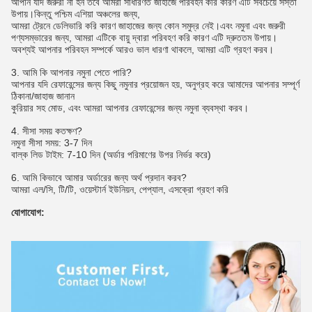
আপনি যদি জরুরী না হন তবে আমরা সাধারণত জাহাজে পরিবহন করি কারণ এটি সবচেয়ে সস্তা
উপায়।কিন্তু পশ্চিম এশিয়া অঞ্চলের জন্য,
আমরা ট্রেনে ডেলিভারি করি কারণ জাহাজের জন্য কোন সমুদ্র নেই।এবং নমুনা এবং জরুরী
পণ্যসম্ভারের জন্য, আমরা এটিকে বায়ু দ্বারা পরিবহণ করি কারণ এটি দ্রুততম উপায়।
অবশ্যই আপনার পরিবহন সম্পর্কে আরও ভাল ধারণা থাকলে, আমরা এটি গ্রহণ করব।
3. আমি কি আপনার নমুনা পেতে পারি?
আপনার যদি রেফারেন্সের জন্য কিছু নমুনার প্রয়োজন হয়, অনুগ্রহ করে আমাদের আপনার সম্পূর্ণ
ঠিকানা/জাহাজ জানান
কুরিয়ার সহ মোড, এবং আমরা আপনার রেফারেন্সের জন্য নমুনা ব্যবস্থা করব।
4. সীসা সময় কতক্ষণ?
নমুনা সীসা সময়: 3-7 দিন
বাল্ক লিড টাইম: 7-10 দিন (অর্ডার পরিমাণের উপর নির্ভর করে)
6. আমি কিভাবে আমার অর্ডারের জন্য অর্থ প্রদান করব?
আমরা এল/সি, টি/টি, ওয়েস্টার্ন ইউনিয়ন, পেপ্যাল, এসক্রো গ্রহণ করি
যোগাযোগ: