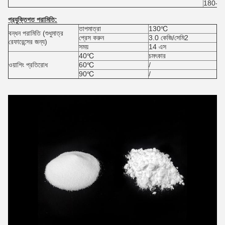
180-4
প্রযুক্তিগত পরামিতি:
তাপমাত্রা
130℃
বন্ধন পরামিতি (শুধুমাত্র
প্রেস করুন
3.0 কেজি/সেমি2
রেফারেন্সের জন্য)
সময়
14 এস
40℃
চমৎকার
ওয়াশিং প্রতিরোধ
60℃
/
90℃
/