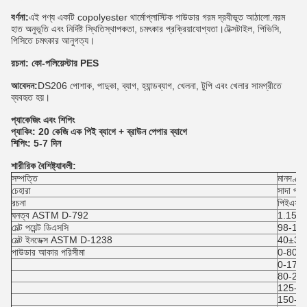
বর্ণনা
:
এই পণ্য একটি copolyester থার্মোপ্লাস্টিক পাউডার গরম দ্রবীভূত আঠালো.নরম
হাত অনুভূতি এবং নির্দিষ্ট স্থিতিস্থাপকতা, চমৎকার প্রক্রিয়াযোগ্যতা।টেক্সটাইল, পিভিসি,
পিসিতে চমৎকার আনুগত্য।
রচনা: কো-পলিয়েস্টার PES
আবেদন:
DS206 পোশাক, পাদুকা, ব্যাগ, হ্যান্ডব্যাগ, খেলনা, টুপি এবং খেলার সামগ্রীতে
ব্যবহৃত হয়।
প্যাকেজিং এবং শিপিং
প্যাকিং: 20 কেজি এক পিই ব্যাগে + ব্রাউন পেপার ব্যাগে
শিপিং: 5-7 দিন
শারীরিক বৈশিষ্ট্যাবলী:
সম্পত্তি
মানদণ্ড
চেহারা
সাদা পাউ
রচনা
পিইএস
ঘনত্ব ASTM D-792
1.15±0
মেল্ট পয়েন্ট ডিএসসি
98-12
মেল্ট ইনডেক্স ASTM D-1238
40±3 গ্
পাউডার আকার পরিসীমা
0-80 উ
0-170
80-20
125-2
150-2