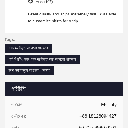
সহায়ক (107)
Great quality and ships extremely fast!! Was able
to customize shirts for a trip
Tags:
গরম দ্রবীভূত আঠালো পাউডার
পর্দা প্রিন্টিং জন্য গরম দ্রবীভূত করা আঠালো পাউডার
তাপ স্থানান্তর আঠালো পাউডার
পরিচিতি
পরিচিতি:
Ms. Lily
টেলিফোন:
+86 18126094427
ফ্যাক্স:
86-755-8996-0061