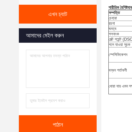
শারীরিক বৈশিষ্ট্যা
সম্পত্তি
এখন চ্যাট
চেহারা
রচনা
ঘনত্ব
গলনাংক
আমাদের মেইল ​​করুন
মেল্ট পয়েন্ট (DS
গলে যাওয়া সূচক
স্পেসিফিকেশন
বন্ধন শর্তাবলী
ধোয়া যায় এমন স
পাঠান