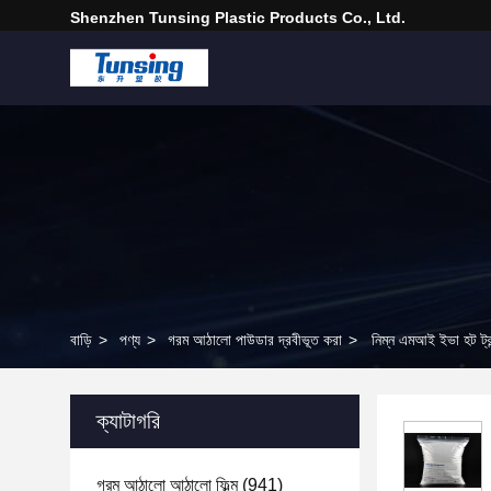
Shenzhen Tunsing Plastic Products Co., Ltd.
বাড়ি
>
পণ্য
>
গরম আঠালো পাউডার দ্রবীভূত করা
>
নিম্ন এমআই ইভা হট ট
ক্যাটাগরি
গরম আঠালো আঠালো ফিল্ম
(941)