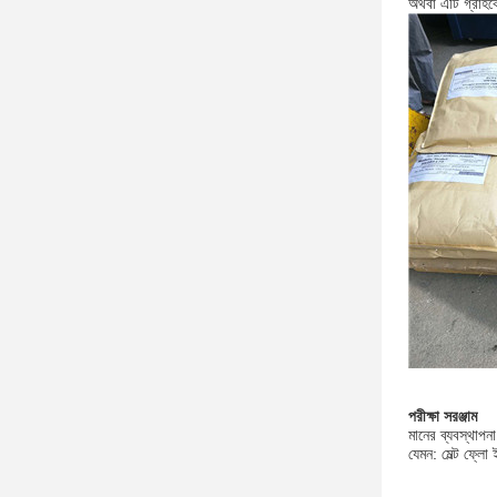
অথবা এটি গ্রাহকে
পরীক্ষা সরঞ্জাম
মানের ব্যবস্থাপন
যেমন: মেল্ট ফ্লো 