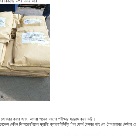
র বিকল্পের উপর নির্ভর করে
া জোরদার করার জন্য, আমরা অনেক ধরণের পরীক্ষার সরঞ্জাম ক্রয় করি।
ইনডেক্স মেশিন ডিফারেনশিয়াল স্ক্যানিং ক্যালোরিমিট্রি পিল ফোর্স টেস্টার হাই লো টেম্পারেচার টেস্টার চেম