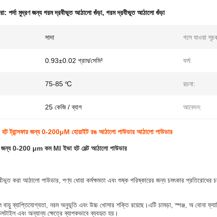
ধরা:
পর্দা মুদ্রণ জন্য গরম দ্রবীভূত আঠালো গুঁড়া
,
গরম দ্রবীভূত আঠালো গুঁড়া
সাদা
গলে যাওয়া সূচ
0.93±0.02 গ্রাম/সেমি³
ফর্ম:
75-85 ℃
রচনা:
25 কেজি / ব্যাগ
আবেদন:
 হট ট্রান্সফার জন্য 0-200μM হোয়াইট রঙ আঠালো পাউডার আঠালো পাউডার
ের জন্য 0-200 μm কম MI ইভা হট মেল্ট আঠালো পাউডার
বীভূত করা আঠালো পাউডার, পণ্য ধোয়া কর্মক্ষমতা এবং শুষ্ক পরিষ্কারের জন্য চমৎকার প্রতিরোধের 
়ু ব্যাপ্তিযোগ্যতা, নরম অনুভূতি এবং উচ্চ খোসার শক্তি রয়েছে।এটি চামড়া, স্পঞ্জ, অ বোনা ফ্যা
ক্সটাইল এবং অন্যান্য ক্ষেত্রে ব্যাপকভাবে ব্যবহৃত হয়।