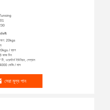
: Tunsing
001
S230
র্তাবলী
রিমাণ: 20kgs
্য
20kgs / ব্যাগ
-8 কাজ দিন
 টি, ওয়েস্টার্ন ইউনিয়ন, পেপ্যাল
84000 কেজি / মাস
সেরা মূল্য পান