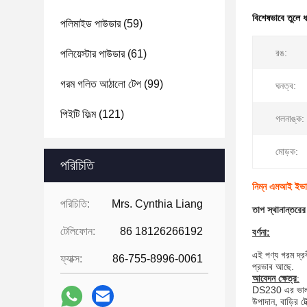
বিশেষভাবে তুলে 
পলিমাইড পাউডার
(59)
রঙ:
পলিয়েস্টার পাউডার
(61)
গরম গলিত আঠালো টেপ
(99)
ঘনত্ব:
পিইটি ফিল্ম
(121)
গলনাঙ্ক:
মোড়ক:
পরিচিতি
নিম্ন এমআই ইভা
পরিচিতি:
Mrs. Cynthia Liang
তাপ স্থানান্তর
টেলিফোন:
86 18126266192
বর্ণনা
:
এই পণ্য গরম দ্র
ফ্যাক্স:
86-755-8996-0061
প্রভাব আছে.
আবেদন ক্ষেত্র
:
DS230 এর ভাল বায
উপাদান, বাড়ির টে