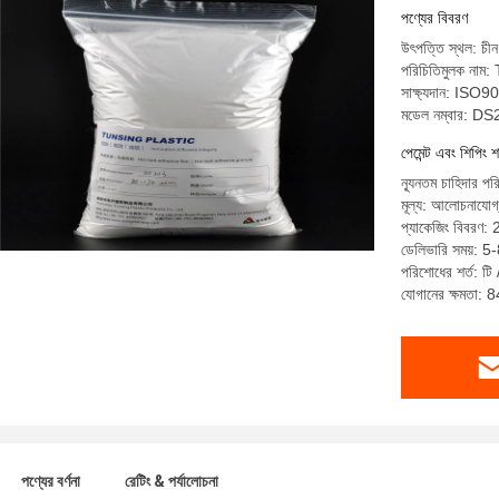
পণ্যের বিবরণ
উৎপত্তি স্থল: চীন
পরিচিতিমুলক নাম
সাক্ষ্যদান: ISO9
মডেল নম্বার: D
পেমেন্ট এবং শিপিং শ
ন্যূনতম চাহিদার প
মূল্য: আলোচনাযোগ
প্যাকেজিং বিবরণ: 
ডেলিভারি সময়: 5
পরিশোধের শর্ত: টি /
যোগানের ক্ষমতা: 
পণ্যের বর্ণনা
রেটিং & পর্যালোচনা