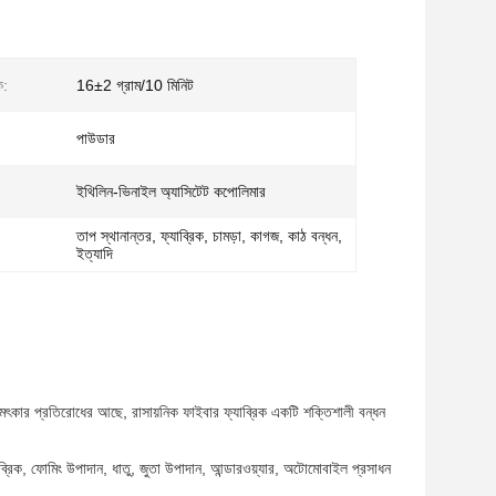
ক:
16±2 গ্রাম/10 মিনিট
পাউডার
ইথিলিন-ভিনাইল অ্যাসিটেট কপোলিমার
তাপ স্থানান্তর, ফ্যাব্রিক, চামড়া, কাগজ, কাঠ বন্ধন,
ইত্যাদি
চমৎকার প্রতিরোধের আছে, রাসায়নিক ফাইবার ফ্যাব্রিক একটি শক্তিশালী বন্ধন
ব্রিক, ফোমিং উপাদান, ধাতু, জুতা উপাদান, আন্ডারওয়্যার, অটোমোবাইল প্রসাধন