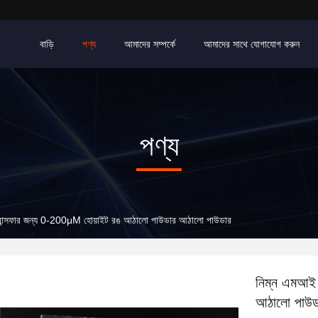
বাড়ি
পণ্য
আমাদের সম্পর্কে
আমাদের সাথে যোগাযোগ করুন
পণ্য
্রান্সফার জন্য 0-200μM হোয়াইট রঙ আঠালো পাউডার আঠালো পাউডার
নিম্ন এমআই 
আঠালো পাউড