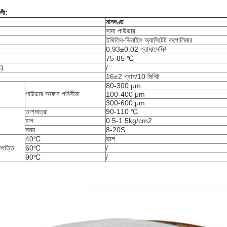
বলী:
মানদণ্ড
সাদা পাউডার
ইথিলিন-ভিনাইল অ্যাসিটেট কপোলিমার
0.93±0.02 গ্রাম/সেমি³
75-85 ℃
C)
/
16±2 গ্রাম/10 মিনিট
80-300 μm
পাউডার আকার পরিসীমা
100-400 μm
300-600 μm
তাপমাত্রা
90-110 ℃
চাপ
0.5-1.5kg/cm2
সময়
8-20S
40℃
ভাল
ম্পত্তি
60℃
/
90℃
/