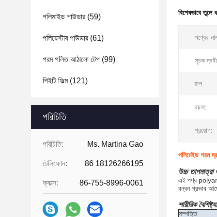
বিশেষভাবে তুলে 
পলিমাইড পাউডার
(59)
পণ্যের না
পলিয়েস্টার পাউডার
(61)
গরম গলিত আঠালো টেপ
(99)
সূচক দ্রব
পিইটি ফিল্ম
(121)
রূপ:
রচনা:
পরিচিতি
প্রয়োগ:
পরিচিতি:
Ms. Martina Gao
পলিমেইড গরম দ্র
টেলিফোন:
86 18126266195
উচ্চ তাপমাত্রা
এই পণ্য polyami
ফ্যাক্স:
86-755-8996-0061
বন্ধন প্রভাব আ
শারীরিক বৈশিষ্ট্য
সম্পত্তি