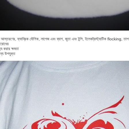
তরণের, ফ্যাব্রিক যৌগিক, লাগেজ এবং ব্যাগ, জুতা এবং টুপি, ইলেকট্রস্ট্যাটিক flocking, তাপ স্
িরোধের
্য করার ক্ষমতা
ন্য উপযুক্ত