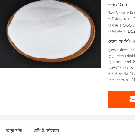
পণ্যের বিবরণ
উৎপত্তি স্থল: চীন
পরিচিতিমুলক নাম
সাক্ষ্যদান: SGS
মডেল নম্বার: D
পেমেন্ট এবং শিপিং শ
ন্যূনতম চাহিদার প
মূল্য: আলোচনাযোগ
প্যাকেজিং বিবরণ: 
ডেলিভারি সময়: 5
পরিশোধের শর্ত: টি /
যোগানের ক্ষমতা: 
পণ্যের বর্ণনা
রেটিং & পর্যালোচনা