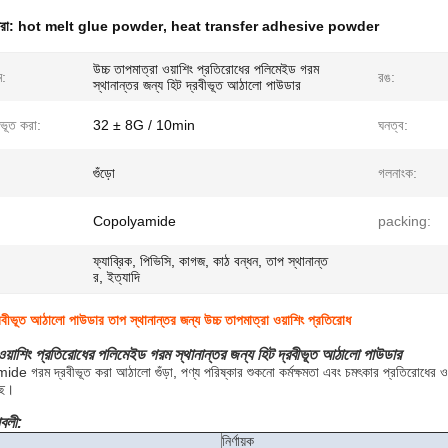
ধরা:
hot melt glue powder
,
heat transfer adhesive powder
উচ্চ তাপমাত্রা ওয়াশিং প্রতিরোধের পলিমেইড গরম
ম:
রঙ:
স্থানান্তর জন্য হিট দ্রবীভূত আঠালো পাউডার
ীভূত করা:
32 ± 8G / 10min
ঘনত্ব:
গুঁড়ো
গলনাংক:
Copolyamide
packing:
ফ্যাব্রিক, পিভিসি, কাগজ, কাঠ বন্ধন, তাপ স্থানান্ত
র, ইত্যাদি
বীভূত আঠালো পাউডার তাপ স্থানান্তর জন্য উচ্চ তাপমাত্রা ওয়াশিং প্রতিরোধ
 ওয়াশিং প্রতিরোধের পলিমেইড গরম স্থানান্তর জন্য হিট দ্রবীভূত আঠালো পাউডার
de গরম দ্রবীভূত করা আঠালো গুঁড়া, পণ্য পরিষ্কার শুকনো কর্মক্ষমতা এবং চমৎকার প্রতিরোধের ওয
ছে।
াবলী:
নির্ণায়ক