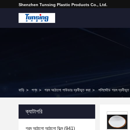
Shenzhen Tunsing Plastic Products Co., Ltd.
বাড়ি
>
পণ্য
>
গরম আঠালো পাউডার দ্রবীভূত করা
>
পলিমেইড গরম দ্রবীভূত 
ক্যাটাগরি
গরম আঠালো আঠালো ফিল্ম
(941)