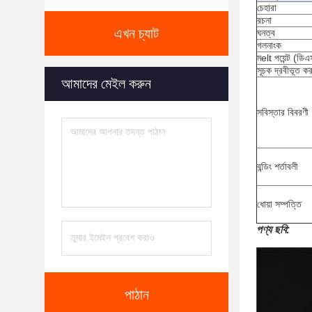
চেহারা
রচনা
এখন চ্যাট
ঘনত্ব
গলনাংক
মelt পয়েন্ট (ডি
সূচক দ্রবীভূত কর
আমাদের মেইল ​​করুন
সবিস্তার বিবরণী
বন্ডিং শর্তাবলী
ধোয়া সম্পত্তি
পণ্য ছবি:
পাঠান