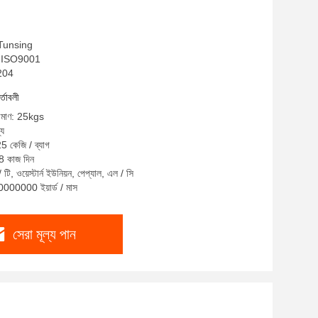
: Tunsing
 , ISO9001
S204
র্তাবলী
রিমাণ: 25kgs
্য
25 কেজি / ব্যাগ
-8 কাজ দিন
 টি, ওয়েস্টার্ন ইউনিয়ন, পেপ্যাল, এল / সি
10000000 ইয়ার্ড / মাস
সেরা মূল্য পান