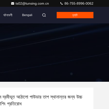
ts02@tunsing.com.cn
86-755-8996-0062
ঘটনাবলী
চ্যাট
Bengali
 দ্রবীভূত আঠালো পাউডার তাপ স্থানান্তর জন্য উচ্চ
়াশিং প্রতিরোধ