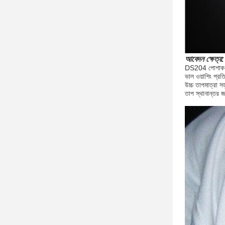
আবেদন ক্ষেত্র:
DS204 পোশাক আস্
ভাল ওয়াশিং প্রত
উচ্চ তাপমাত্রা সহ
তাপ স্থানান্তর জ