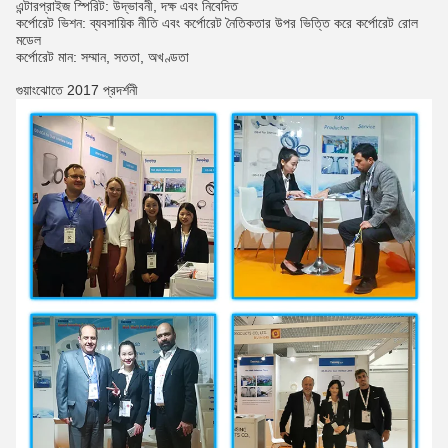
এন্টারপ্রাইজ স্পিরিট: উদ্ভাবনী, দক্ষ এবং নিবেদিত
কর্পোরেট ভিশন: ব্যবসায়িক নীতি এবং কর্পোরেট নৈতিকতার উপর ভিত্তি করে কর্পোরেট রোল
মডেল
কর্পোরেট মান: সম্মান, সততা, অখণ্ডতা
গুয়াংঝোতে 2017 প্রদর্শনী