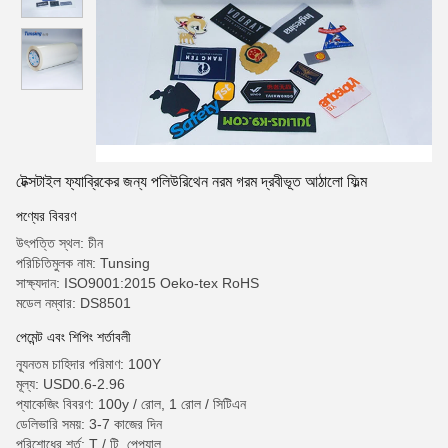
টেক্সটাইল ফ্যাব্রিকের জন্য পলিউরিথেন নরম গরম দ্রবীভূত আঠালো ফিল্ম
পণ্যের বিবরণ
উৎপত্তি স্থল: চীন
পরিচিতিমুলক নাম: Tunsing
সাক্ষ্যদান: ISO9001:2015 Oeko-tex RoHS
মডেল নম্বার: DS8501
পেমেন্ট এবং শিপিং শর্তাবলী
ন্যূনতম চাহিদার পরিমাণ: 100Y
মূল্য: USD0.6-2.96
প্যাকেজিং বিবরণ: 100y / রোল, 1 রোল / সিটিএন
ডেলিভারি সময়: 3-7 কাজের দিন
পরিশোধের শর্ত: T / টি, পেপ্যাল