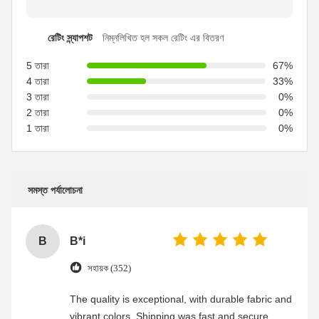
রেটিং স্ন্যাপশট
নিম্নলিখিত হল সকল রেটিং এর বিতরণ
5 তারা
67%
4 তারা
33%
3 তারা
0%
2 তারা
0%
1 তারা
0%
সমস্ত পর্যালোচনা
B
B*i
সহায়ক (352)
The quality is exceptional, with durable fabric and
vibrant colors. Shipping was fast and secure,