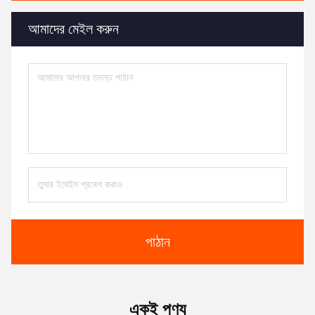
আমাদের মেইল ​​করুন
পাঠান
একই পণ্য