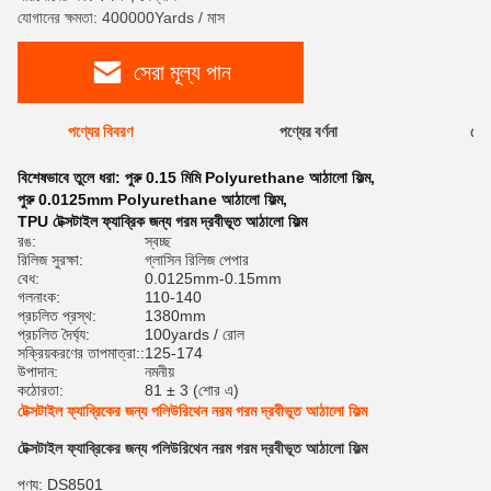
যোগানের ক্ষমতা: 400000Yards / মাস
সেরা মূল্য পান
পণ্যের বিবরণ
পণ্যের বর্ণনা
রেটি
বিশেষভাবে তুলে ধরা:
পুরু 0.15 মিমি Polyurethane আঠালো ফিল্ম
,
পুরু 0.0125mm Polyurethane আঠালো ফিল্ম
,
TPU টেক্সটাইল ফ্যাব্রিক জন্য গরম দ্রবীভূত আঠালো ফিল্ম
রঙ:
স্বচ্ছ
রিলিজ সুরক্ষা:
গ্লাসিন রিলিজ পেপার
বেধ:
0.0125mm-0.15mm
গলনাংক:
110-140
প্রচলিত প্রস্থ:
1380mm
প্রচলিত দৈর্ঘ্য:
100yards / রোল
সক্রিয়করণের তাপমাত্রা::
125-174
উপাদান:
নমনীয়
কঠোরতা:
81 ± 3 (শোর এ)
টেক্সটাইল ফ্যাব্রিকের জন্য পলিউরিথেন নরম গরম দ্রবীভূত আঠালো ফিল্ম
টেক্সটাইল ফ্যাব্রিকের জন্য পলিউরিথেন নরম গরম দ্রবীভূত আঠালো ফিল্ম
পণ্য: DS8501