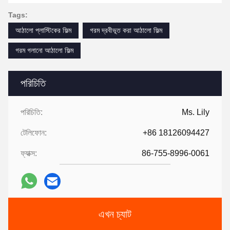
Tags:
আঠালো প্লাস্টিকের ফিল্ম
গরম দ্রবীভূত করা আঠালো ফিল্ম
গরম গলানো আঠালো ফিল্ম
পরিচিতি
পরিচিতি:
Ms. Lily
টেলিফোন:
+86 18126094427
ফ্যাক্স:
86-755-8996-0061
এখন চ্যাট