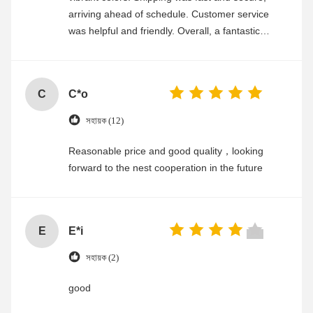
arriving ahead of schedule. Customer service
was helpful and friendly. Overall, a fantastic
experience
C
C*o
সহায়ক (12)
Reasonable price and good quality，looking
forward to the nest cooperation in the future
E
E*i
সহায়ক (2)
good