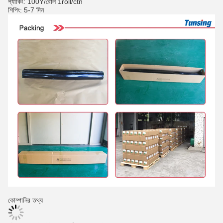
প্যাকিং: 100Y/রোল 1roll/ctn
শিপিং: 5-7 দিন
কোম্পানির তথ্য