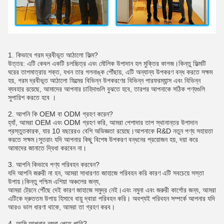
1. কিভাবে গরম দ্রবীভূত আঠালো ফিল্ম?
উত্তর: এটি কেবল একটি চলচ্চিত্র এবং মৌলিক উপাদান হল মুক্তির কাগজ।কিন্তু ফিল্মটি
ঘরের তাপমাত্রায় শক্ত, যখন তার গলনাঙ্ক পৌঁছায়, এটি অন্যান্য উপকরণ বন্ধ করতে সক্ষম
হয়, গরম দ্রবীভূত আঠালো ফিল্মের বিভিন্ন উপকরণের বিভিন্ন পারফরম্যান্স এবং বিভিন্ন
ব্যবহার রয়েছে, আমাদের আপনার চাহিদাগুলি বুঝতে হবে, তারপর আপনাকে সঠিক পণ্যগুলি
সুপারিশ করতে হবে ।
2. আপনি কি OEM বা ODM গ্রহণ করেন?
হ্যাঁ, আমরা OEM এবং ODM গ্রহণ করি, আমরা পেশাদার তাপ স্থানান্তর উপাদান
প্রস্তুতকারক, যার 10 বছরেরও বেশি অভিজ্ঞতা রয়েছে।আপনাকে R&D নতুন পণ্য সহায়তা
করতে সক্ষম।সুতরাং যদি আপনার কিছু বিশেষ উপকরণ বন্ধনের প্রয়োজন হয়, দয়া করে
আমাদের জানাতে দ্বিধা করবেন না।
3. আপনি কিভাবে পণ্য পরিবহন করবেন?
যদি আপনি জরুরী না হন, আমরা সাধারণত জাহাজে পরিবহন করি কারণ এটি সবচেয়ে সস্তা
উপায়।কিন্তু পশ্চিম এশিয়া অঞ্চলের জন্য,
আমরা ট্রেনে পৌঁছে দেই কারণ জাহাজে সমুদ্র নেই।এবং নমুনা এবং জরুরী কার্গোর জন্য, আমরা
এটিকে দ্রুততম উপায় হিসাবে বায়ু দ্বারা পরিবহন করি। অবশ্যই পরিবহন সম্পর্কে আপনার যদি
আরও ভাল ধারণা থাকে, আমরা তা গ্রহণ করব।
4. আমি আপনার নমুনা পেতে পারি?