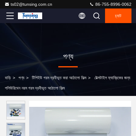
ts02@tunsing.com.cn
86-755-8996-0062
চ্যাট
পণ্য
বাড়ি
>
পণ্য
>
টিপিইউ গরম দ্রবীভূত করা আঠালো ফিল্ম
>
টেক্সটাইল ফ্যাব্রিকের জন্য
পলিউরিথেন নরম গরম দ্রবীভূত আঠালো ফিল্ম