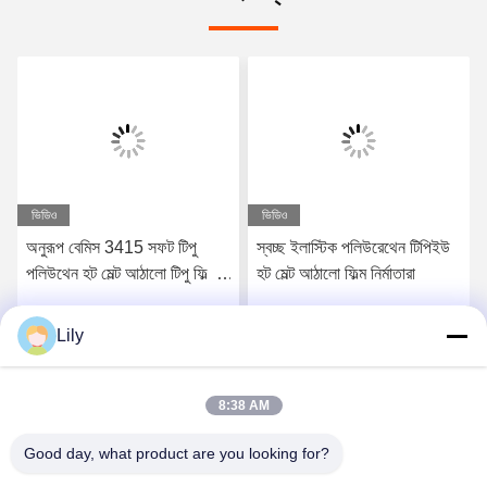
ভিডিও
ভিডিও
অনুরূপ বেমিস 3415 সফট টিপু
স্বচ্ছ ইলাস্টিক পলিউরেথেন টিপিইউ
পলিউথেন হট মেল্ট আঠালো টিপু ফিল্ম
হট মেল্ট আঠালো ফিল্ম নির্মাতারা
ফ্যাব্রিকের জন্য
Lily
সেরা মূল্য পান
সেরা মূল্য পান
8:38 AM
Good day, what product are you looking for?