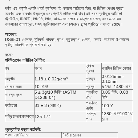
বর্ণনা:
এই পণ্যটি একটি থার্মোপ্লাস্টিক হট-গলানো আঠালো ফিল্ম, যা রিলিজ পেপার দ্বারা 
সমর্থিত এবং বারবার উত্তপ্ত এবং প্লাস্টিকাইজ করা যায়।এই গরম দ্রবীভূত আঠালো 
টেক্সটাইল, টিপিইউ, পিভিসি, পিসি, এবিএসের চমৎকার আনুগত্য রয়েছে এবং এতে কম 
ব্যবহারের তাপমাত্রা, সহজ প্রক্রিয়াকরণ এবং চমৎকার ঠান্ডা প্রতিরোধ ক্ষমতা রয়েছে।
আবেদন:
DS8501 পোশাক, সূচিকর্ম, পাদুকা, ব্যাগ, হ্যান্ডব্যাগ, খেলনা, সেলাই, আঠালো উপাদানের 
ক্রীড়া সামগ্রীতে প্রয়োগ করা হয়।
রচনা:
পলিউরেথেন শারীরিক বৈশিষ্ট্য:
মুক্তি
রঙ
স্বচ্ছ
গ্লাসিন রিলিজ পেপার
সুরক্ষা
0.0125mm-
অনুপাত
পুরুত্ব
1.18 ± 0.02g/cm³
0.10mm
খোলার সময়
10 মিনিট
প্রস্থ
5 মিমি -1480 মিমি
5 ± 3g/10 মিনিট (ASTM
প্রচলিত
0.05 মিমি, 0.08
তারল্য সূচক
D1238-04)
বেধ
মিমি
প্রচলিত
কঠোরতা
81 ± 3 (শোর এ)
100 Y
দৈর্ঘ্য
সমাপ্ত
1380 মিমি*100 মি/
সক্রিয়করণ
তাপমাত্রা
125-174
পণ্য
রোল
প্রস্তাবিত বন্ধন শর্তাবলী:
প্রথম ল্যামিনেশন
দ্বিতীয় রোপন