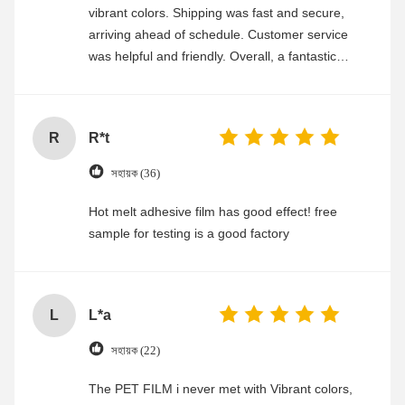
vibrant colors. Shipping was fast and secure,
arriving ahead of schedule. Customer service
was helpful and friendly. Overall, a fantastic
experience
R
R*t
সহায়ক (36)
Hot melt adhesive film has good effect! free
sample for testing is a good factory
L
L*a
সহায়ক (22)
The PET FILM i never met with Vibrant colors,