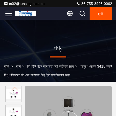
ts02@tunsing.com.cn
86-755-8996-0062
চ্যাট
পণ্য
বাড়ি
>
পণ্য
>
টিপিইউ গরম দ্রবীভূত করা আঠালো ফিল্ম
>
অনুরূপ বেমিস 3415 সফট
টিপু পলিউথেন হট মেল্ট আঠালো টিপু ফিল্ম ফ্যাব্রিকের জন্য