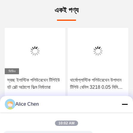
একই পণ্য
ভিডিও
স্বচ্ছ ইলাস্টিক পলিউরেথেন টিপিইউ
থার্মোপ্লাস্টিক পলিউরেথেন উপাদান
হট মেল্ট আঠালো ফিল্ম নির্মাতারা
টিপিউ বেমিস 3218 0.05 মিমি
পুরুত্ব 150 সেমি প্রস্থ হট মেল্ট
আঠালো ফিল্ম মাইক্রোফাইবারের জন্য
Alice Chen
সেরা মূল্য পান
সেরা মূল্য পান
10:02 AM