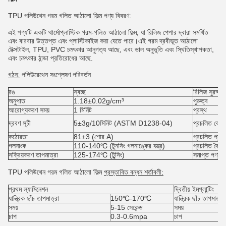
TPU পলিউথেন গরম গলিত আঠালো ফিল্ম পণ্য বিবরণ:
এই পণ্যটি একটি থার্মোপ্লাস্টিক গরম-গলিত আঠালো ফিল্ম, যা রিলিজ পেপার দ্বারা সমর্থিত
এবং বারবার উত্তপ্ত এবং প্লাস্টিকাইজ করা যেতে পারে।এই গরম দ্রবীভূত আঠালো
টেক্সটাইল, TPU, PVC চমৎকার আনুগত্য আছে, এবং ভাল অনুভূতি এবং স্থিতিস্থাপকতা,
এবং চমৎকার ঠান্ডা প্রতিরোধের আছে.
গঠন:
পলিউরেথেন সংশ্লেষণ পরিবর্তন
রঙ
স্বচ্ছ
রিলিজ সুরক্ষা
অনুপাত
1.18±0.02g/cm³
পুরুত্ব
আরোগ্যকরণ সময়
1 মিনিট
প্রস্থ
দ্রবণ সূচী
5±3g/10মিনিট (ASTM D1238-04)
প্রচলিত বেধ
কঠোরতা
81±3 (শোর A)
প্রচলিত প্রস্
গলনাংক
110-140℃ (টুনসিং গলনাঙ্কের যন্ত্র)
প্রচলিত দৈর্ঘ্য
সক্রিয়করণ তাপমাত্রা
125-174℃ (টুন্সিং)
সমাপ্ত পণ্য
TPU পলিউথেন গরম গলিত আঠালো ফিল্ম
প্রস্তাবিত বন্ধন শর্তাবলী:
প্রথম ল্যামিনেশন
দ্বিতীয় ইমপ্লান্টিং
যান্ত্রিক ছাঁচ তাপমাত্রা
150℃-170℃
যান্ত্রিক ছাঁচ তাপমাত্রা
সময়
5-15 সেকেন্ড
সময়
চাপ
0.3-0.6mpa
চাপ