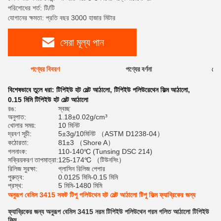
পরিশোধের শর্ত: টি/টি
যোগানের ক্ষমতা: প্রতি বছর 3000 হাজার মিটার
সেরা মূল্য পান
পণ্যের বিবরণ
পণ্যের বর্ণনা
রেটি
বিশেষভাবে তুলে ধরা:
টিপিইউ হট মেল্ট আঠালো
,
টিপিইউ পলিউরেথেন ফিল্ম আঠালো
,
0.15 মিমি টিপিইউ হট মেল্ট আঠালো
রঙ:
স্বচ্ছ
অনুপাত:
1.18±0.02g/cm³
খোলার সময়:
10 মিনিট
দ্রবণ সূচী:
5±3g/10মিনিট （ASTM D1238-04）
কঠোরতা:
81±3 （Shore A）
গলনাংক:
110-140℃ (Tunsing DSC 214)
সক্রিয়করণ তাপমাত্রা:
125-174℃ （টিউনসিং）
রিলিজ সুরক্ষা:
গ্লাসিন রিলিজ পেপার
পুরুত্ব:
0.0125 মিমি-0.15 মিমি
প্রস্থ:
5 মিমি-1480 মিমি
অনুরূপ বেমিস 3415 সফট টিপু পলিউথেন হট মেল্ট আঠালো টিপু ফিল্ম ফ্যাব্রিকের জন্য
ফ্যাব্রিকের জন্য অনুরূপ বেমিস 3415 নরম টিপিইউ পলিউথেন গরম গলিত আঠালো টিপিইউ
ফিল্ম