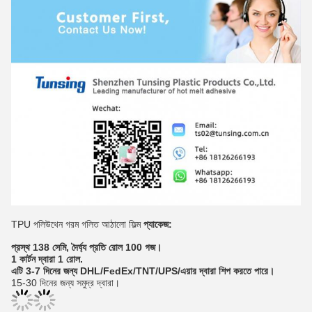
TPU পলিউথেন গরম গলিত আঠালো ফিল্ম
প্যাকেজ:
প্রস্থ 138 সেমি, দৈর্ঘ্য প্রতি রোল 100 গজ।
1 কার্টন দ্বারা 1 রোল.
এটি 3-7 দিনের জন্য DHL/FedEx/TNT/UPS/এয়ার দ্বারা শিপ করতে পারে।
15-30 দিনের জন্য সমুদ্র দ্বারা।