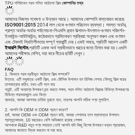
TPU পলিউথেন গরম গলিত আঠালো ফিল্ম
কোম্পানির তথ্য
আমাদের নিজস্ব গবেষণা ও উন্নয়ন আছে। আমাদের কোম্পানি বাস্তবায়ন করেছে
ISO9001:2015
2014 সাল থেকে গুণমান পরিচালন ব্যবস্থা। সমস্ত অর্ডার, 
প্রাপ্ত অর্ডার-অর্ডার পর্যালোচনা-পিএমসি প্ল্যান উত্পাদন-উৎপাদন-গুণমান পরিদর্শন-
ইনবাউন্ড-আউটবাউন্ড, কঠোরভাবে প্রমিতকরণ প্রক্রিয়া অনুসরণ করুন এবং গুণমান 
এবং টেকসই স্থিতিশীলতার সম্পূর্ণ গ্যারান্টি দেয়।একই সময়ে, প্রতিটি আদেশ একটি
ইআরপি সিস্টেম
.
প্রতিটি একক অর্থ স্বাধীনভাবে খরচের জন্য হিসাব করা হয়।এগুলি 
আমাদের পরীক্ষার মেশিন, দয়া করে নীচের ছবিটি দেখুন।
FAQ
1. কিভাবে গরম দ্রবীভূত আঠালো ফিল্ম সম্পর্কে?
উত্তর: এটি শুধুমাত্র একটি ফিল্ম, এবং মৌলিক উপাদান হল রিলিজ পেপার।কিন্তু ফিল্ম ঘরের 
তাপমাত্রায় কঠিন, যখন এটি গলে যায়
পয়েন্ট, এটি অন্যান্য উপকরণ বন্ড করতে সক্ষম, গরম গলিত আঠালো ফিল্মের বিভিন্ন উপকরণের 
বিভিন্ন পারফরম্যান্স এবং ভিন্ন
ব্যবহার, আমরা আপনার চাহিদা বুঝতে হবে, তারপর আপনি সঠিক পণ্য সুপারিশ.
2. আপনি কি OEM বা ODM গ্রহণ করেন?
হ্যাঁ, আমরা OEM এবং ODM গ্রহণ করি, আমরা পেশাদার তাপ স্থানান্তর উপাদান 
প্রস্তুতকারক, 10 বছরেরও বেশি অভিজ্ঞতা রয়েছে।সক্ষম
আপনাকে R&D নতুন পণ্য সহায়তা।তাই আপনি যদি কিছু বিশেষ উপকরণ বন্ধন প্রয়োজন, 
আমাদের জানাতে দ্বিধা করবেন না দয়া করে.