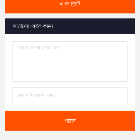
এখন চ্যাট
আমাদের মেইল ​​করুন
পাঠান