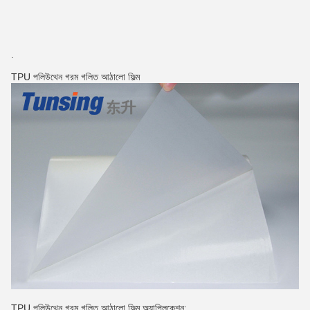
.
TPU পলিউথেন গরম গলিত আঠালো ফিল্ম
TPU পলিউথেন গরম গলিত আঠালো ফিল্ম অ্যাপ্লিকেশন: