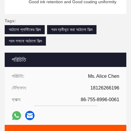
Good ink retention and Good coating uniformity
Tags:
আঠালো প্লাস্টিকের ফিল্ম
গরম দ্রবীভূত করা আঠালো ফিল্ম
গরম গলানো আঠালো ফিল্ম
পরিচিতি
পরিচিতি:
Ms. Alice Chen
টেলিফোন:
18126266196
ফ্যাক্স:
86-755-8996-0061