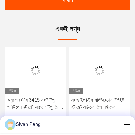
পাঠান
একই পণ্য
ভিডিও
ভিডিও
অনুরূপ বেমিস 3415 সফট টিপু
স্বচ্ছ ইলাস্টিক পলিউরেথেন টিপিইউ
পলিউথেন হট মেল্ট আঠালো টিপু ফিল্ম
হট মেল্ট আঠালো ফিল্ম নির্মাতারা
ফ্যাব্রিকের জন্য
Sivan Peng
সেরা মূল্য পান
সেরা মূল্য পান