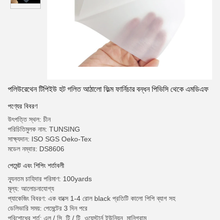
পলিউরেথেন টিপিইউ হট গলিত আঠালো ফিল্ম ফার্নিচার বন্ধন পিভিসি থেকে এমডিএফ
পণ্যের বিবরণ
উৎপত্তি স্থল: চীন
পরিচিতিমুলক নাম: TUNSING
সাক্ষ্যদান: ISO SGS Oeko-Tex
মডেল নম্বার: DS8606
পেমেন্ট এবং শিপিং শর্তাবলী
ন্যূনতম চাহিদার পরিমাণ: 100yards
মূল্য: আলোচনাযোগ্য
প্যাকেজিং বিবরণ: এক বাক্সে 1-4 রোল black প্রতিটি কালো পিপি ব্যাগ সহ
ডেলিভারি সময়: পেমেন্টের 3 দিন পরে
পরিশোধের শর্ত: এল / সি, টি / টি, ওয়েস্টার্ন ইউনিয়ন, মানিগ্রাম