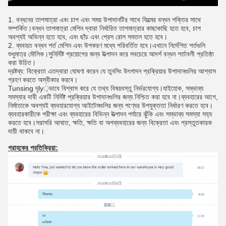
1. বন্ধনের তাপমাত্রা এবং চাপ এবং সময় উপাদানটির সাথে ফিল্মের বন্ধন শক্তির সাথে
সম্পর্কিত।বন্ধন তাপমাত্রা মেশিন দ্বারা নির্ধারিত তাপমাত্রার কাছাকাছি হতে হবে, চাপ
অবশ্যই অভিন্ন হতে হবে, এবং ছাঁচ এবং প্রেস রোল সমতল হতে হবে।
2. ব্যবহৃত বন্ধন শর্ত মেশিন এবং উপকরণ মধ্যে পরিবর্তিত হবে।এখানে নির্দেশিত শর্তগুলি
শুধুমাত্র মৌলিক।সুনির্দিষ্ট প্রয়োগের জন্য উত্পাদন করে সবচেয়ে আদর্শ বন্ধন শর্তাবলী প্রতিষ্ঠা
করা উচিত।
দ্রষ্টব্য: বিক্রেতা এতদ্বারা ঘোষণা করেন যে তুনসিং উৎপাদন প্রক্রিয়ার উপাদানগুলির আশ্বাস
গ্রহণ করতে অস্বীকার করবে।
Tunsing দৃly়ভাবে বিশ্বাস করে যে তথ্য বিষয়বস্তু নির্ভরযোগ্য।যাইহোক, সম্ভাব্য
সমস্যার দাবী একটি নির্দিষ্ট প্রক্রিয়ার উপাদানগুলির জন্য নিশ্চিত করা হবে না।ব্যবহারের আগে,
নির্মাতাকে অবশ্যই ব্যবহারযোগ্য আইটেমগুলির জন্য পণ্যের উপযুক্ততা নির্ধারণ করতে হবে।
ব্যবহারকারীকে পরীক্ষা এবং ব্যবহারের বিভিন্ন উত্পাদন পর্যায়ে ঝুঁকি এবং সম্ভাব্য সমস্যা সহ্য
করতে হবে।সরাসরি আঘাত, ক্ষতি, ক্ষতি বা অপব্যবহারের জন্য বিক্রেতা এবং প্রস্তুতকারক
দায়ী থাকবে না।
গ্রাহকের প্রতিক্রিয়া: