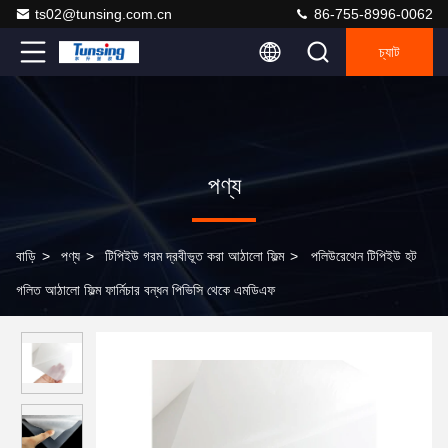
ts02@tunsing.com.cn
86-755-8996-0062
চ্যাট
পণ্য
বাড়ি
>
পণ্য
>
টিপিইউ গরম দ্রবীভূত করা আঠালো ফিল্ম
>
পলিউরেথেন টিপিইউ হট
গলিত আঠালো ফিল্ম ফার্নিচার বন্ধন পিভিসি থেকে এমডিএফ