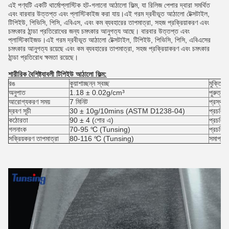
এই পণ্যটি একটি থার্মোপ্লাস্টিক হট-গলানো আঠালো ফিল্ম, যা রিলিজ পেপার দ্বারা সমর্থিত
এবং বারবার উত্তপ্ত এবং প্লাস্টিকাইজ করা যায়।এই গরম দ্রবীভূত আঠালো টেক্সটাইল,
টিপিইউ, পিভিসি, পিসি, এবিএস, এবং কম ব্যবহারের তাপমাত্রা, সহজ প্রক্রিয়াকরণ এবং
চমৎকার ঠান্ডা প্রতিরোধের জন্য চমৎকার আনুগত্য আছে। বারবার উত্তপ্ত এবং
প্লাস্টিকাইজড।এই গরম দ্রবীভূত আঠালো টেক্সটাইল, টিপিইউ, পিভিসি, পিসি, এবিএসের
চমৎকার আনুগত্য রয়েছে এবং কম ব্যবহারের তাপমাত্রা, সহজ প্রক্রিয়াকরণ এবং চমৎকার
ঠান্ডা প্রতিরোধ ক্ষমতা রয়েছে।
শারীরিক বৈশিষ্ট্যাবলী
টিপিইউ আঠালো ফিল্ম:
রঙ
কুয়াশাচ্ছন্ন স্বচ্ছ
মুক্তি সুর
অনুপাত
1.18 ± 0.02g/cm³
পুরুত্ব
আরোগ্যকরণ সময়
7 মিনিট
প্রস্থ
দ্রবণ সূচী
30 ± 10g/10mins (ASTM D1238-04)
প্রচলিত
কঠোরতা
90 ± 4 (শোর এ)
প্রচলিত 
গলনাংক
70-95 ℃ (Tunsing)
প্রচলিত দ
সক্রিয়করণ তাপমাত্রা
80-116 ℃ (Tunsing)
সমাপ্ত 