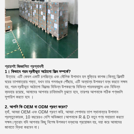
প্রায়শই জিজ্ঞাসিত প্রশ্নাবলী
1। কিভাবে গরম দ্রবীভূত আঠালো ফিল্ম সম্পর্কে?
উত্তর: এটি কেবল একটি চলচ্চিত্র এবং মৌলিক উপাদান হল মুক্তির কাগজ।কিন্তু ফিল্মটি
ঘরের তাপমাত্রায় শক্ত, যখন তার গলনাঙ্ক পৌঁছায়, এটি অন্যান্য উপকরণ বন্ধ করতে সক্ষম
হয়, গরম দ্রবীভূত আঠালো ফিল্মের বিভিন্ন উপকরণের বিভিন্ন পারফরম্যান্স এবং বিভিন্ন
ব্যবহার রয়েছে, আমাদের আপনার চাহিদাগুলি বুঝতে হবে, তারপর আপনাকে সঠিক পণ্যগুলি
সুপারিশ করতে হবে ।
2. আপনি কি OEM বা ODM গ্রহণ করেন?
হ্যাঁ, আমরা OEM এবং ODM গ্রহণ করি, আমরা পেশাদার তাপ স্থানান্তর উপাদান
প্রস্তুতকারক, 10 বছরেরও বেশি অভিজ্ঞতা।আপনাকে R & D নতুন পণ্য সহায়তা করতে
সক্ষম।সুতরাং যদি আপনার কিছু বিশেষ উপকরণ বন্ধনের প্রয়োজন হয়, দয়া করে আমাদের
জানাতে দ্বিধা করবেন না।