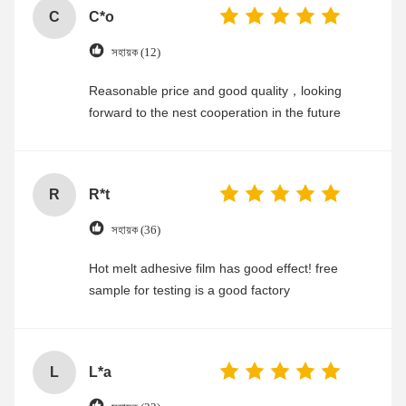
C
C*o
সহায়ক (12)
Reasonable price and good quality，looking
forward to the nest cooperation in the future
R
R*t
সহায়ক (36)
Hot melt adhesive film has good effect! free
sample for testing is a good factory
L
L*a