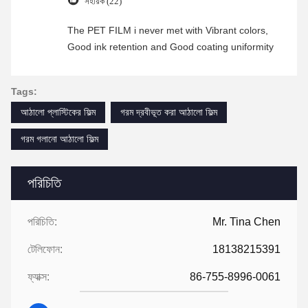
সহায়ক (22)
The PET FILM i never met with Vibrant colors,
Good ink retention and Good coating uniformity
Tags:
আঠালো প্লাস্টিকের ফিল্ম
গরম দ্রবীভূত করা আঠালো ফিল্ম
গরম গলানো আঠালো ফিল্ম
পরিচিতি
পরিচিতি:
Mr. Tina Chen
টেলিফোন:
18138215391
ফ্যাক্স:
86-755-8996-0061