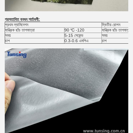
প্রস্তাবিত বন্ধন শর্তাবলী:
প্রথম ল্যামিনেশন
দ্বিতীয় রোপন
যান্ত্রিক ছাঁচ তাপমাত্রা
90 ℃ -120
যান্ত্রিক ছাঁচ তাপমাত্রা
সময়
5-15 সেকেন্ড
সময়
চাপ
0.3-0.6 এমপিএ
চাপ