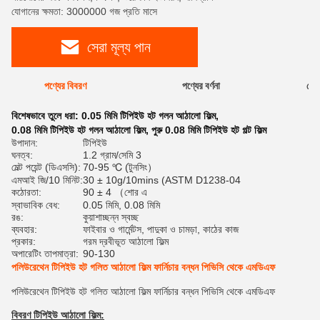
যোগানের ক্ষমতা: 3000000 গজ প্রতি মাসে
সেরা মূল্য পান
পণ্যের বিবরণ
পণ্যের বর্ণনা
রেটি
বিশেষভাবে তুলে ধরা:
0.05 মিমি টিপিইউ হট গলন আঠালো ফিল্ম
,
0.08 মিমি টিপিইউ হট গলন আঠালো ফিল্ম
,
পুরু 0.08 মিমি টিপিইউ হট গল্ট ফিল্ম
উপাদান:
টিপিইউ
ঘনত্ব:
1.2 গ্রাম/সেমি 3
মেল্ট পয়েন্ট (ডিএসসি):
70-95 ℃ (টুনসিং）
এমআই জি/10 মিনিট:
30 ± 10g/10mins (ASTM D1238-04
কঠোরতা:
90 ± 4 （শোর এ
স্বাভাবিক বেধ:
0.05 মিমি, 0.08 মিমি
রঙ:
কুয়াশাচ্ছন্ন স্বচ্ছ
ব্যবহার:
ফাইবার ও গার্মেন্টস, পাদুকা ও চামড়া, কাঠের কাজ
প্রকার:
গরম দ্রবীভূত আঠালো ফিল্ম
অপারেটিং তাপমাত্রা:
90-130
পলিউরেথেন টিপিইউ হট গলিত আঠালো ফিল্ম ফার্নিচার বন্ধন পিভিসি থেকে এমডিএফ
পলিউরেথেন টিপিইউ হট গলিত আঠালো ফিল্ম ফার্নিচার বন্ধন পিভিসি থেকে এমডিএফ
বিবরণ
টিপিইউ আঠালো ফিল্ম
: