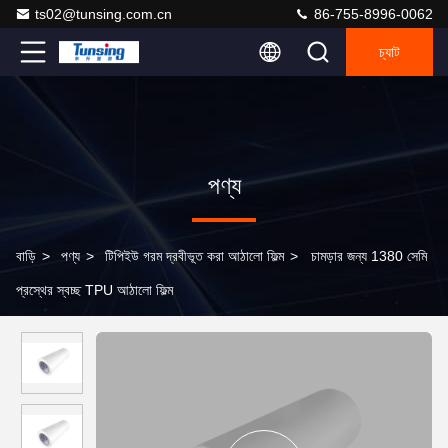
ts02@tunsing.com.cn
86-755-8996-0062
চ্যাট
পণ্য
বাড়ি
>
পণ্য
>
টিপিইউ গরম দ্রবীভূত করা আঠালো ফিল্ম
>
চামড়ার জন্য 1380 সেমি
প্রস্থের স্বচ্ছ TPU আঠালো ফিল্ম