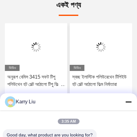
একই পণ্য
ভিডিও
ভিডিও
অনুরূপ বেমিস 3415 সফট টিপু
স্বচ্ছ ইলাস্টিক পলিউরেথেন টিপিইউ
পলিউথেন হট মেল্ট আঠালো টিপু ফিল্ম
হট মেল্ট আঠালো ফিল্ম নির্মাতারা
ফ্যাব্রিকের জন্য
Karry Liu
সেরা মূল্য পান
সেরা মূল্য পান
3:35 AM
Good day, what product are you looking for?