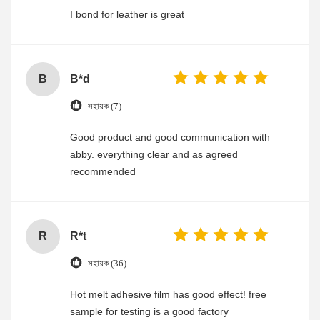
I bond for leather is great
B
B*d
সহায়ক (7)
Good product and good communication with
abby. everything clear and as agreed
recommended
R
R*t
সহায়ক (36)
Hot melt adhesive film has good effect! free
sample for testing is a good factory