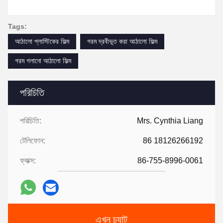
Tags:
আঠালো প্লাস্টিকের ফিল্ম
গরম দ্রবীভূত করা আঠালো ফিল্ম
গরম গলানো আঠালো ফিল্ম
পরিচিতি
পরিচিতি:
Mrs. Cynthia Liang
টেলিফোন:
86 18126266192
ফ্যাক্স:
86-755-8996-0061
এখন চ্যাট