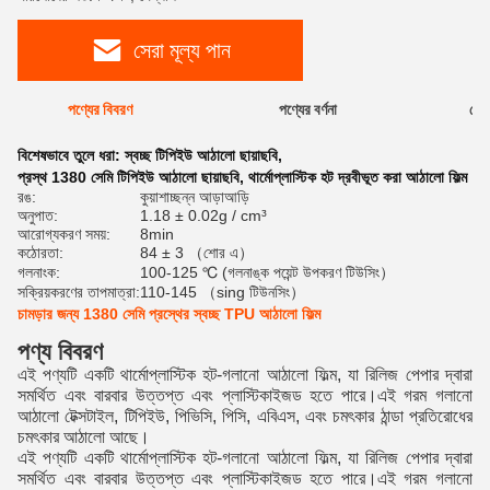
সেরা মূল্য পান
পণ্যের বিবরণ
পণ্যের বর্ণনা
রেটি
বিশেষভাবে তুলে ধরা:
স্বচ্ছ টিপিইউ আঠালো ছায়াছবি
,
প্রস্থ 1380 সেমি টিপিইউ আঠালো ছায়াছবি
,
থার্মোপ্লাস্টিক হট দ্রবীভূত করা আঠালো ফিল্ম
রঙ:
কুয়াশাচ্ছন্ন আড়াআড়ি
অনুপাত:
1.18 ± 0.02g / cm³
আরোগ্যকরণ সময়:
8min
কঠোরতা:
84 ± 3 （শোর এ）
গলনাংক:
100-125 ℃ (গলনাঙ্ক পয়েন্ট উপকরণ টিউসিং）
সক্রিয়করণের তাপমাত্রা:
110-145 （sing টিউনসিং）
চামড়ার জন্য 1380 সেমি প্রস্থের স্বচ্ছ TPU আঠালো ফিল্ম
পণ্য বিবরণ
এই পণ্যটি একটি থার্মোপ্লাস্টিক হট-গলানো আঠালো ফিল্ম, যা রিলিজ পেপার দ্বারা
সমর্থিত এবং বারবার উত্তপ্ত এবং প্লাস্টিকাইজড হতে পারে।এই গরম গলানো
আঠালো টেক্সটাইল, টিপিইউ, পিভিসি, পিসি, এবিএস, এবং চমৎকার ঠান্ডা প্রতিরোধের
চমৎকার আঠালো আছে।
এই পণ্যটি একটি থার্মোপ্লাস্টিক হট-গলানো আঠালো ফিল্ম, যা রিলিজ পেপার দ্বারা
সমর্থিত এবং বারবার উত্তপ্ত এবং প্লাস্টিকাইজড হতে পারে।এই গরম গলানো