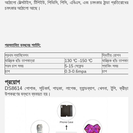
আঠালো টেক্সটাইল, টিপিইউ, পিভিসি, পিসি, এবিএস, এবং চমৎকার ঠান্ডা প্রতিরোধের
চমৎকার আঠালো আছে।
প্রস্তাবিত বন্ধনের শর্তাদি:
প্রথম ল্যামিনেশন
দ্বিতীয় রোপন
যান্ত্রিক ছাঁচ তাপমাত্রা
130 ℃ -150 ℃
যান্ত্রিক ছাঁচ তাপমাত্রা
গরম চাপ সময়
5-15 সেকেন্ড
প্যাকিং সময়
চাপ
0.3-0.6mpa
চাপ
প্রয়োগ
DS8614 পোশাক, সূচিকর্ম, পাদুকা, লাগেজ, হ্যান্ডব্যাগ, খেলনা, টুপি, ক্রীড়া
উপকরণের বন্ধনে ব্যবহৃত হয়।