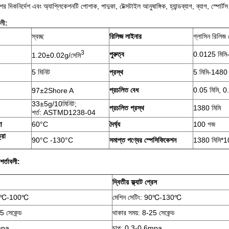
িকনির্দেশ এবং অ্যাপ্লিকেশনটি পোশাক, পাদুকা, টেক্সটাইল আনুষাঙ্গিক, হ্যান্ডব্যাগ, ব্যাগ, স্পোর্
বলী:
স্বচ্ছ
রিলিজ লাইনার
গ্লাসিন রিলিজ 
3
পুরুত্ব
0.0125 মিমি-
1.20±0.02g/সেমি
5 মিনিট
প্রস্থ
5 মিমি-1480 
প্রচলিত বেধ
0.05 মিমি, 0
97±2Shore A
33±5g/10মিনিট;
প্রচলিত প্রস্থ
1380 মিমি
শর্ত: ASTMD1238-04
া
60°C
দৈর্ঘ্য
100 গজ
্রা
90°C -130°C
সমাপ্ত
পণ্যের স্পেসিফিকেশন
1380 মিমি*1
শর্তাবলী:
দ্বিতীয় ফ্ল্যাট প্রেস
 80℃-100℃
মেশিন সেটিং: 90℃-130℃
5 সেকেন্ড
থাকার সময়: 8-25 সেকেন্ড
mpa
চাপ: 0.3-0.6mpa