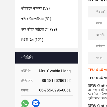
পলিমাইড পাউডার
(59)
কীওয়ার্ড:
পলিয়েস্টার পাউডার
(61)
ঘনত্ব:
গরম গলিত আঠালো টেপ
(99)
এমআই:
পিইটি ফিল্ম
(121)
কঠোরতা:
পরিচিতি
প্রস্থ:
TPU হট মেল্ট আঠা
পরিচিতি:
Mrs. Cynthia Liang
TPU হট মেল্ট আঠা
টেলিফোন:
86 18126266192
টিপিইউ হট মেল্ট 
এই পণ্য একটি থা
ফ্যাক্স:
86-755-8996-0061
টেক্সটাইল, পলিয
প্রতিরোধের আছ
টিপিইউ হট মেল্ট 