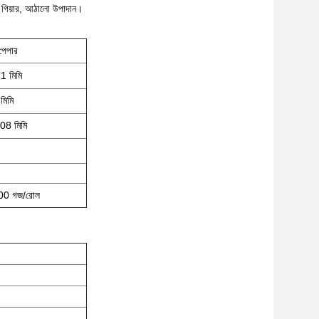
টস গিয়ার, আঠালো উপাদান।
পেপার
1 মিমি
মিমি
.08 মিমি
00 গজ/রোল