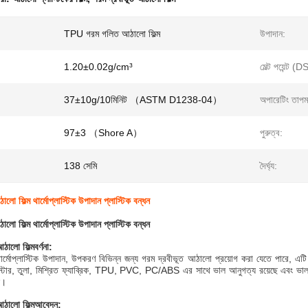
TPU গরম গলিত আঠালো ফিল্ম
উপাদান:
1.20±0.02g/cm³
মেল্ট পয়েন্ট (
37±10g/10মিনিট （ASTM D1238-04）
অপারেটিং তাপমা
97±3 （Shore A）
পুরুত্ব:
138 সেমি
দৈর্ঘ্য:
লো ফিল্ম থার্মোপ্লাস্টিক উপাদান প্লাস্টিক বন্ধন
লো ফিল্ম থার্মোপ্লাস্টিক উপাদান প্লাস্টিক বন্ধন
আঠালো ফিল্ম
বর্ণনা:
র্মোপ্লাস্টিক উপাদান, উপকরণ বিভিন্ন জন্য গরম দ্রবীভূত আঠালো প্রয়োগ করা যেতে পারে, এ
়েস্টার, তুলা, মিশ্রিত ফ্যাব্রিক, TPU, PVC, PC/ABS এর সাথে ভাল আনুগত্য রয়েছে এবং ভাল 
ে।
আঠালো ফিল্ম
আবেদন: