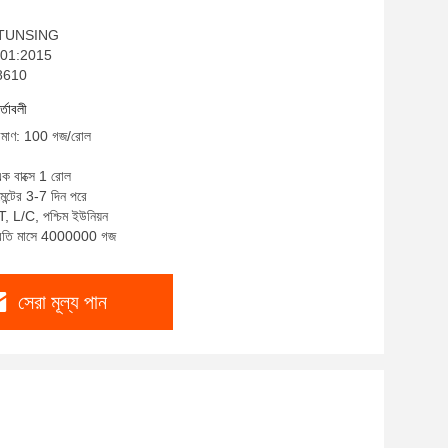
ম: TUNSING
9001:2015
S8610
র্তাবলী
পরিমাণ: 100 গজ/রোল
এক বাক্সে 1 রোল
েন্টের 3-7 দিন পরে
T, L/C, পশ্চিম ইউনিয়ন
 প্রতি মাসে 4000000 গজ
সেরা মূল্য পান