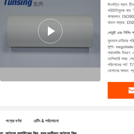
উৎপত্তি স্থল: চীন
পরিচিতিমুলক না
সাক্ষ্যদান: ISO
মডেল নম্বার: D
পেমেন্ট এবং শিপিং শ
ন্যূনতম চাহিদার 
মূল্য: negotiate
প্যাকেজিং বিবরণ: 
ডেলিভারি সময়: পেম
পরিশোধের শর্ত: T/
যোগানের ক্ষমতা:
পণ্যের বর্ণনা
রেটিং & পর্যালোচনা
ধরা:
আঠালো প্লাস্টিকের ফিল্ম
,
গরম দ্রবীভূত আঠালো ফিল্ম