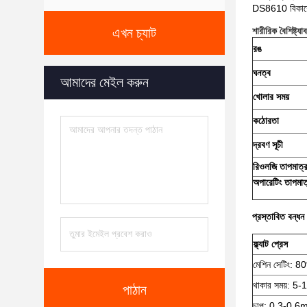
DS8610 বিকাশের দ
এখন চ্যাট
শারীরিক বৈশিষ্ট্যা
রঙ
ঘনত্ব
আমাদের মেইল ​​করুন
খোলার সময়
কঠোরতা
দ্রবণ সূচী
রিওলজি তাপমাত্র
অপারেটিং তাপমাত
প্রস্তাবিত বন্ধন 
ফ্ল্যাট প্রেস
মেশিন সেটিং:
থাকার সময়: 5-1
পাঠান
চাপ: 0.3-0.6