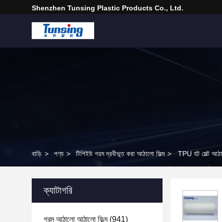
Shenzhen Tunsing Plastic Products Co., Ltd.
বাড়ি
>
পণ্য
>
টিপিইউ গরম দ্রবীভূত করা আঠালো ফিল্ম
>
TPU হট মেল্ট আঠালো
ক্যাটাগরি
গরম আঠালো আঠালো ফিল্ম
(941)