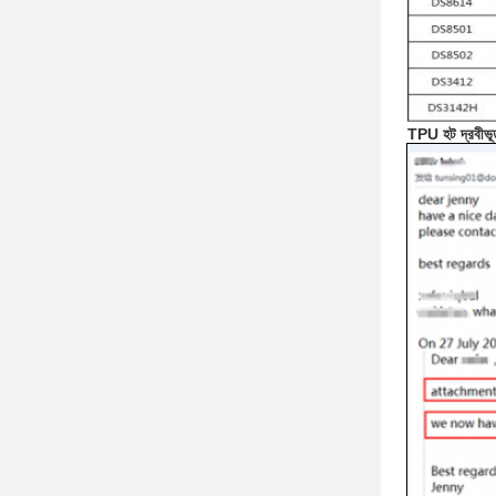
TPU হট দ্রবীভূত 