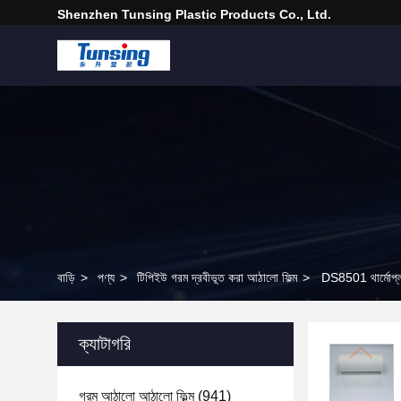
Shenzhen Tunsing Plastic Products Co., Ltd.
বাড়ি
>
পণ্য
>
টিপিইউ গরম দ্রবীভূত করা আঠালো ফিল্ম
>
DS8501 থার্মোপ্লা
ক্যাটাগরি
গরম আঠালো আঠালো ফিল্ম
(941)