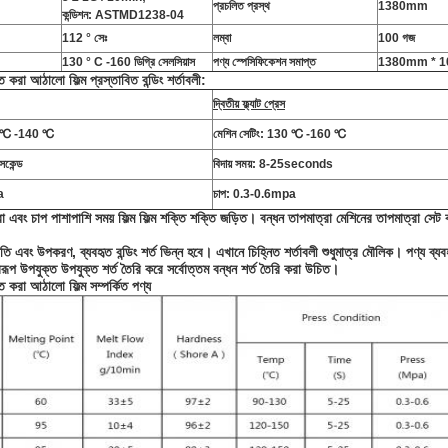
প্রচলিত প্রস্থ
1380mm
কন্ডিশন: ASTMD1238-04
112 ° সেঃ
লম্বা
100 গজ
130 ° C -160 ডিগ্রি সেলসিয়াস
পণ্য স্পেসিফিকেশন সমাপ্ত
1380mm * 10
করা আঠালো ফিল্ম প্রস্তাবিত বন্ডিং শর্তাবলী:
দ্বিতীয় ফ্ল্যাট প্রেস
20 ℃ -140 ℃
মেশিন সেটিং: 130 ℃ -160 ℃
েকেন্ড
বিদায় সময়: 8-25seconds
a
চাপ: 0.3-0.6mpa
রা এবং চাপ পাশাপাশি সময় ফিল্ম ফিল্ম শক্তি শক্তি জড়িত।
বন্ধন তাপমাত্রা মেশিনের তাপমাত্রা সে
পাতি এবং উপকরণ, ব্যবহৃত বন্ডিং শর্ত ভিন্ন হবে।
এখানে চিহ্নিত শর্তাবলী শুধুমাত্র মৌলিক।
পণ্য ব্য
্বরূপ উপযুক্ত উপযুক্ত শর্ত তৈরি করে সর্বোত্তম বন্ধন শর্ত তৈরি করা উচিত।
 করা আঠালো ফিল্ম সম্পর্কিত পণ্য