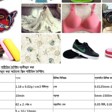
শারীরিক বৈশিষ্ট্য
দ্রবীভূত করা
ভূত করা আঠালো ফিল্ম শারীরিক বৈশিষ্ট্য:
স্বচ্ছ
রিলিজ লিনিয়ার
গ্লাসাইন রিলিজ ক
1.18 ± 0.02g / cm3 বিভিন্ন
বেধ
0.0125mm-
10min
প্রস্থ
5mm-1500
82 ± 2 শোর এ
প্রচলিত বেধ
0.05 মিমি, 0.
5 ± 1G / 10min;