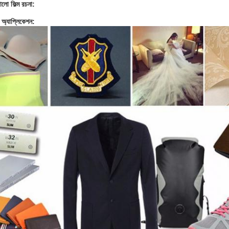
ো ফিল্ম
রচনা:
 অ্যাপ্লিকেশন: