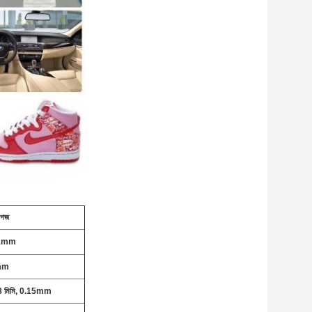
াগজ
1mm
mm
08 মিমি, 0.15mm