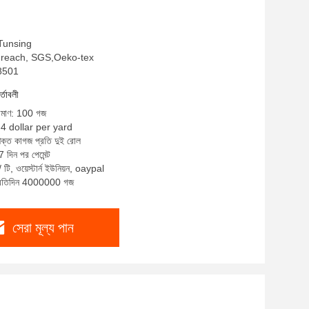
: Tunsing
hs, reach, SGS,Oeko-tex
S8501
র্তাবলী
রিমাণ: 100 গজ
-4 dollar per yard
শক্ত কাগজ প্রতি দুই রোল
 দিন পর পেমেন্ট
/ টি, ওয়েস্টার্ন ইউনিয়ন, oaypal
 প্রতিদিন 4000000 গজ
সেরা মূল্য পান