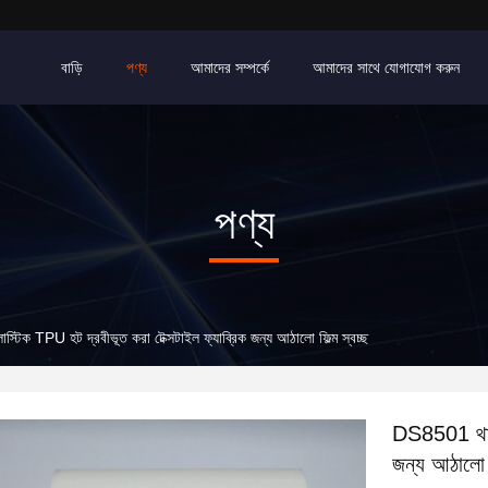
বাড়ি
পণ্য
আমাদের সম্পর্কে
আমাদের সাথে যোগাযোগ করুন
পণ্য
স্টিক TPU হট দ্রবীভূত করা টেক্সটাইল ফ্যাব্রিক জন্য আঠালো ফিল্ম স্বচ্ছ
DS8501 থার্ম
জন্য আঠালো ফ