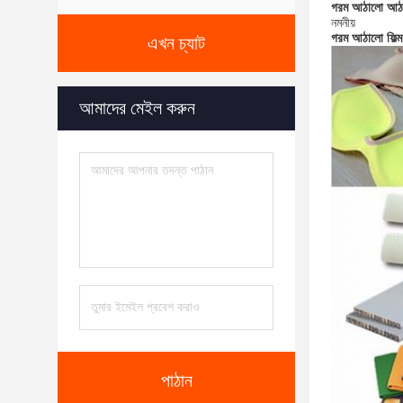
গরম আঠালো আঠাল
নমনীয়
গরম আঠালো ফিল্ম
এখন চ্যাট
আমাদের মেইল ​​করুন
পাঠান