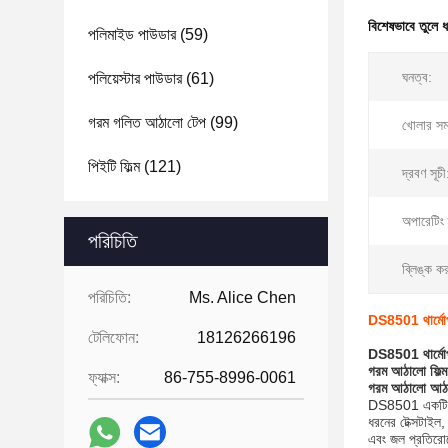
বিশেষভাবে তুলে 
পলিমাইড পাউডার
(59)
ঘনত্ব:
পলিয়েস্টার পাউডার
(61)
গরম গলিত আঠালো টেপ
(99)
খোলার সম
পিইটি ফিল্ম
(121)
দ্রবণ সূচী
অপারেটিং 
পরিচিতি
ব্লিঙ্ক কর
পরিচিতি:
Ms. Alice Chen
DS8501 থার্মোপ্ল
টেলিফোন:
18126266196
DS8501 থার্মোপ্ল
গরম আঠালো ফিল্
ফ্যাক্স:
86-755-8996-0061
গরম আঠালো আঠা
DS8501 একটি থার
ধরনের টেক্সটাইল,
এবং জল প্রতির