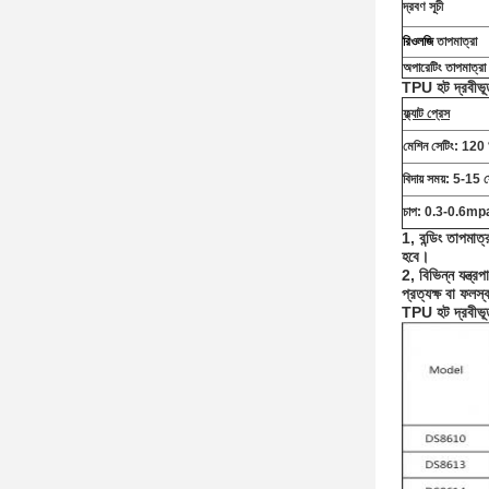
দ্রবণ সূচী
রিওলজি
তাপমাত্রা
অপারেটিং তাপমাত্রা
TPU হট দ্রবীভূত 
ফ্ল্যাট প্রেস
মেশিন সেটিং: 1
বিদায় সময়: 5-15 স
চাপ: 0.3-0.6mp
1, বন্ডিং তাপমাত্
হবে।
2, বিভিন্ন যন্ত্র
প্রত্যক্ষ বা ফলস
TPU হট দ্রবীভূত