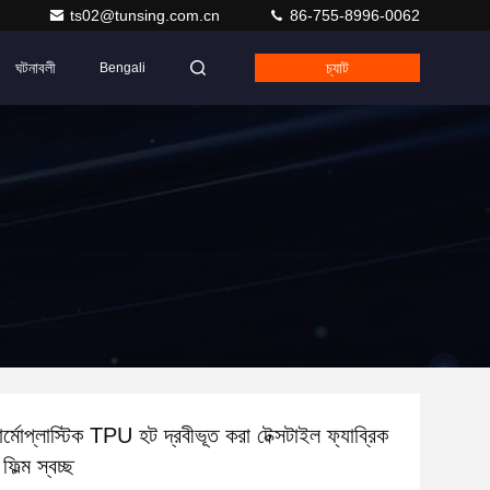
ts02@tunsing.com.cn
86-755-8996-0062
ঘটনাবলী
চ্যাট
Bengali
োপ্লাস্টিক TPU হট দ্রবীভূত করা টেক্সটাইল ফ্যাব্রিক
িল্ম স্বচ্ছ