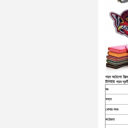
গরম আঠালো ফিল্ম
টিপিইউ গরম দ্রবী
রঙ
ঘনত্ব
খোলার সময়
কঠোরতা