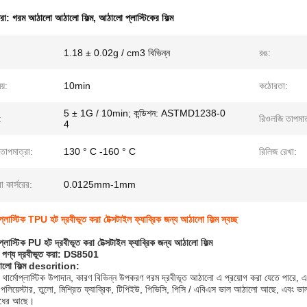
ধরা:
গরম আঠালো আঠালো ফিল্ম
,
আঠালো প্লাস্টিকের ফিল্ম
1.18 ± 0.02g / cm3 বিভিন্ন
রঙ:
য়:
10min
কঠোরতা:
5 ± 1G / 10min; কন্ডিশন: ASTMD1238-0
:
রিওলজি তাপমাত
4
তাপমাত্রা:
130 ° C -160 ° C
রিলিজ রেখা:
া কার্সরের:
0.0125mm-1mm
াস্টিক TPU হট দ্রবীভূত করা টেক্সটাইল ফ্যাব্রিক জন্য আঠালো ফিল্ম স্বচ্ছ
াস্টিক PU হট দ্রবীভূত করা টেক্সটাইল ফ্যাব্রিক জন্য আঠালো ফিল্ম
ম পণ্য দ্রবীভূত করা: DS8501
লো ফিল্ম descrition:
্মোপ্লাস্টিক উপাদান, কারণ বিভিন্ন উপকরণ গরম দ্রবীভূত আঠালো এ প্রয়োগ করা যেতে পারে, এ
 পলিয়েস্টার, তুলো, মিশ্রিত ফ্যাব্রিক, টিপিইউ, পিভিসি, পিসি / এবিএস ভাল আঠালো আছে, এবং ভাল 
োধের আছে।