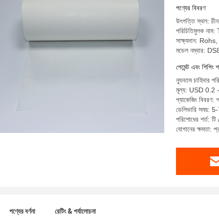
পণ্যের বিবরণ
উৎপত্তি স্থল: চীন
পরিচিতিমুলক নাম
সাক্ষ্যদান: Ro
মডেল নম্বার: D
পেমেন্ট এবং শিপিং শ
ন্যূনতম চাহিদার প
মূল্য: USD 0.2 
প্যাকেজিং বিবরণ: 
ডেলিভারি সময়: 5-7
পরিশোধের শর্ত: টি 
যোগানের ক্ষমতা:
পণ্যের বর্ণনা
রেটিং & পর্যালোচনা