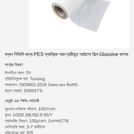
বন্ধন পিভিসি জন্য PES ফ্যাব্রিক গরম দ্রবীভূত আঠালো ফিল্ম Glassine কাগজ
পণ্যের বিবরণ
উৎপত্তি স্থল: চীন
পরিচিতিমুলক নাম: Tunsing
সাক্ষ্যদান: ISO9001:2015 Oeko-tex RoHS
মডেল নম্বার: DS001TS
পেমেন্ট এবং শিপিং শর্তাবলী
ন্যূনতম চাহিদার পরিমাণ: 100Y/রোল
মূল্য: USD0.38USD-0.95/Y
প্যাকেজিং বিবরণ: 100y/রোল, 2রোলস/CTN
ডেলিভারি সময়: 3-7 কর্মদিবস
পরিশোধের শর্ত: টি/টি