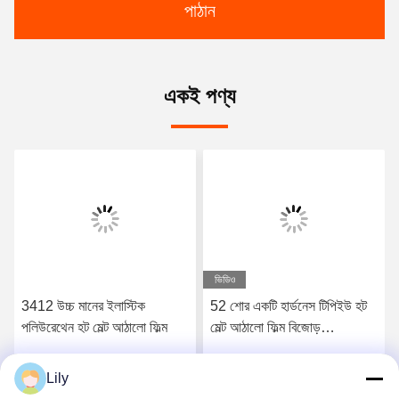
পাঠান
একই পণ্য
ভিডিও
3412 উচ্চ মানের ইলাস্টিক
52 শোর একটি হার্ডনেস টিপিইউ হট
পলিউরেথেন হট মেল্ট আঠালো ফিল্ম
মেল্ট আঠালো ফিল্ম বিজোড়
আন্ডারওয়্যারের জন্য
Lily
সেরা মূল্য পান
সেরা মূল্য পান