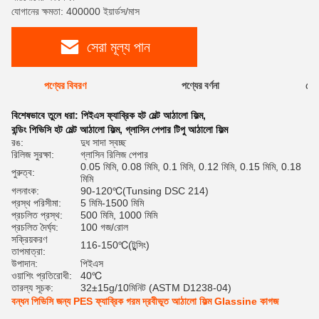
যোগানের ক্ষমতা: 400000 ইয়ার্ডস/মাস
সেরা মূল্য পান
পণ্যের বিবরণ
পণ্যের বর্ণনা
রেটি
বিশেষভাবে তুলে ধরা:
পিইএস ফ্যাব্রিক হট মেল্ট আঠালো ফিল্ম
,
বন্ডিং পিভিসি হট মেল্ট আঠালো ফিল্ম
,
গ্লাসিন পেপার টিপু আঠালো ফিল্ম
রঙ:
দুধ সাদা স্বচ্ছ
রিলিজ সুরক্ষা:
গ্লাসিন রিলিজ পেপার
0.05 মিমি, 0.08 মিমি, 0.1 মিমি, 0.12 মিমি, 0.15 মিমি, 0.18
পুরুত্ব:
মিমি
গলনাংক:
90-120℃(Tunsing DSC 214)
প্রস্থ পরিসীমা:
5 মিমি-1500 মিমি
প্রচলিত প্রস্থ:
500 মিমি, 1000 মিমি
প্রচলিত দৈর্ঘ্য:
100 গজ/রোল
সক্রিয়করণ
116-150℃(টুন্সিং)
তাপমাত্রা:
উপাদান:
পিইএস
ওয়াশিং প্রতিরোধী:
40℃
তারল্য সূচক:
32±15g/10মিনিট (ASTM D1238-04)
বন্ধন পিভিসি জন্য PES ফ্যাব্রিক গরম দ্রবীভূত আঠালো ফিল্ম Glassine কাগজ