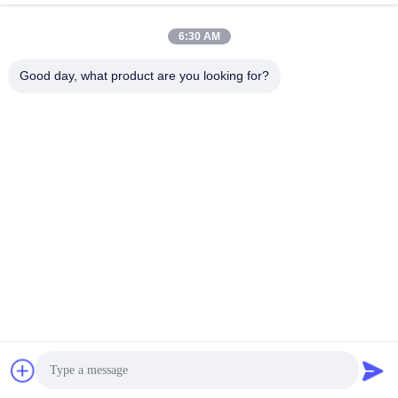
6:30 AM
Good day, what product are you looking for?
Shenzhen Tunsing Plastic Products Co., Ltd.
ts02@tunsing.com.cn
86-755-8996-0062
টুনসিং ইন্ডাস্ট্রিয়াল জোন, ২৮ নম্বর জিয়াটিয়ান গ্রাম, লংটিয়ান স্ট্রিট, পিংশান
জেলা, শেনজেন সিটি, গুয়াংডং প্রদেশ, চীন
চীন ভাল মানের গরম আঠালো আঠালো ফিল্ম সরবরাহকারী. কপিরাইট © 2018-2026
Shenzhen Tunsing Plastic Products Co., Ltd. . সমস্ত অধিকার
সংরক্ষিত.