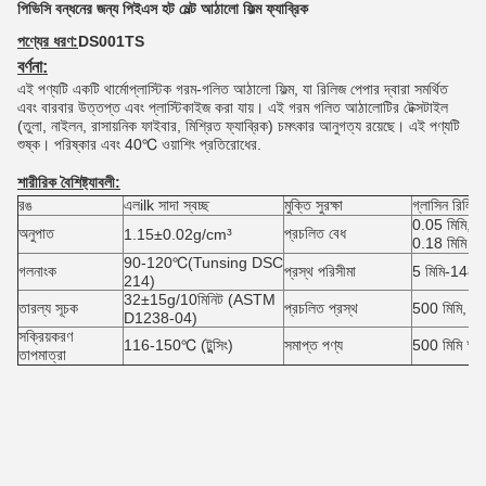
পিভিসি বন্ধনের জন্য পিইএস হট মেল্ট আঠালো ফিল্ম ফ্যাব্রিক
পণ্যের ধরণ:
DS001TS
বর্ণনা:
এই পণ্যটি একটি থার্মোপ্লাস্টিক গরম-গলিত আঠালো ফিল্ম, যা রিলিজ পেপার দ্বারা সমর্থিত
এবং বারবার উত্তপ্ত এবং প্লাস্টিকাইজ করা যায়। এই গরম গলিত আঠালোটির টেক্সটাইল
(তুলা, নাইলন, রাসায়নিক ফাইবার, মিশ্রিত ফ্যাব্রিক) চমৎকার আনুগত্য রয়েছে। এই পণ্যটি
শুষ্ক। পরিষ্কার এবং 40℃ ওয়াশিং প্রতিরোধের.
শারীরিক বৈশিষ্ট্যাবলী:
রঙ
এল
ilk সাদা স্বচ্ছ
মুক্তি সুরক্ষা
গ্লাসিন রিলিজ
0.05 মিমি, 0
অনুপাত
প্রচলিত বেধ
1.15±0.02g/cm³
0.18 মিমি
90-120℃(Tunsing DSC
গলনাংক
প্রস্থ পরিসীমা
5 মিমি-1480 
214)
32±15g/10মিনিট (ASTM
তারল্য সূচক
প্রচলিত প্রস্থ
500 মিমি, 10
D1238-04)
সক্রিয়করণ
116-150℃ (টুন্সিং)
সমাপ্ত পণ্য
500 মিমি * 
তাপমাত্রা