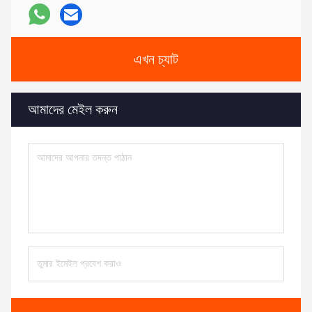
এখন চ্যাট
আমাদের মেইল ​​করুন