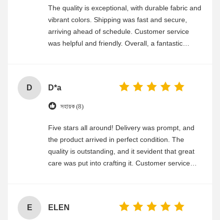
The quality is exceptional, with durable fabric and
vibrant colors. Shipping was fast and secure,
arriving ahead of schedule. Customer service
was helpful and friendly. Overall, a fantastic
experience
D
D*a
সহায়ক (8)
Five stars all around! Delivery was prompt, and
the product arrived in perfect condition. The
quality is outstanding, and it sevident that great
care was put into crafting it. Customer service
was friendly and efficient, ensuring a smooth and
enjoyable shopping experience.
E
ELEN