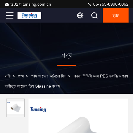
ts02@tunsing.com.cn
86-755-8996-0062
চ্যাট
পণ্য
বাড়ি
>
পণ্য
>
গরম আঠালো আঠালো ফিল্ম
>
বন্ধন পিভিসি জন্য PES ফ্যাব্রিক গরম
দ্রবীভূত আঠালো ফিল্ম Glassine কাগজ