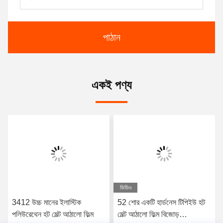
পাঠান
একই পণ্য
ভিডিও
3412 উচ্চ মানের ইলাস্টিক
52 শোর একটি হার্ডনেস টিপিইউ হট
পলিউরেথেন হট মেল্ট আঠালো ফিল্ম
মেল্ট আঠালো ফিল্ম বিজোড়