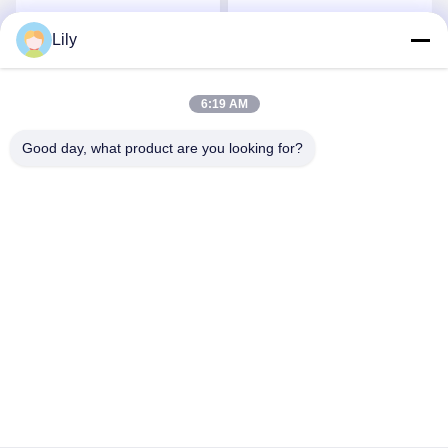
আন্ডারওয়্যারের জন্য
Lily
সেরা মূল্য পান
সেরা মূল্য পান
6:19 AM
Good day, what product are you looking for?
Shenzhen Tunsing Plastic Products Co., Ltd.
ts02@tunsing.com.cn
86-755-8996-0062
টুনসিং ইন্ডাস্ট্রিয়াল জোন, ২৮ নম্বর জিয়াটিয়ান গ্রাম, লংটিয়ান স্ট্রিট, পিংশান
জেলা, শেনজেন সিটি, গুয়াংডং প্রদেশ, চীন
চীন ভাল মানের গরম আঠালো আঠালো ফিল্ম সরবরাহকারী. কপিরাইট © 2018-2026