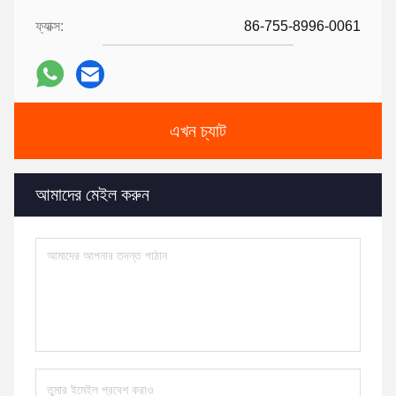
ফ্যাক্স:
86-755-8996-0061
এখন চ্যাট
আমাদের মেইল ​​করুন