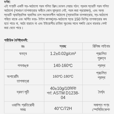
বর্ণনা:
এই পণ্যটি একটি স্ব-আঠালো গরম গলিত ফিল্ম।ডাবল লেয়ার গঠন: প্রথম স্তরটি গরম গলিত 
আঠালো (সাধারণ তাপমাত্রার অধীনে কোন সান্দ্রতা নেই, গরম করা প্রয়োজন), এবং অন্য 
স্তরটি অ্যাক্রিলিক অ্যাসিড চাপ সংবেদনশীল আঠালো (স্বাভাবিক তাপমাত্রায়, স্ব-আঠালো 
শক্তি থাকে এবং অর্পিত বন্ধ- টাইপ কাগজ)
স্ব-আঠালো স্তর 150 ডিগ্রি তাপমাত্রার কম 
হতে পারে না, আঠা হারাবে না এবং ইউরোপীয় চাহিদা সূচকের সাথে সঙ্গতি রেখে বারবার পেস্ট 
করা যেতে পারে।
শারীরিক বৈশিষ্ট্যাবলী:
রঙ
স্বচ্ছ
রিলিজ লাইনার
ঘনত্ব
1.2±0.02g/cm³
প্রচলিত
পুরুত্ব
গলনাঙ্ক
140-160℃
প্রস্থ
প্রচলিত
অপারেটিং
160℃-180℃
প্রস্থ
তাপমাত্রা
40±10g/10মিনিট
দ্রবণ সূচী
দৈর্ঘ্য
শর্ত: ASTM D1238-
04
ওয়াশিং প্রতিরোধী
সমাপ্ত পণ্য
40°C/72H
সময়
স্পেসিফিকেশন