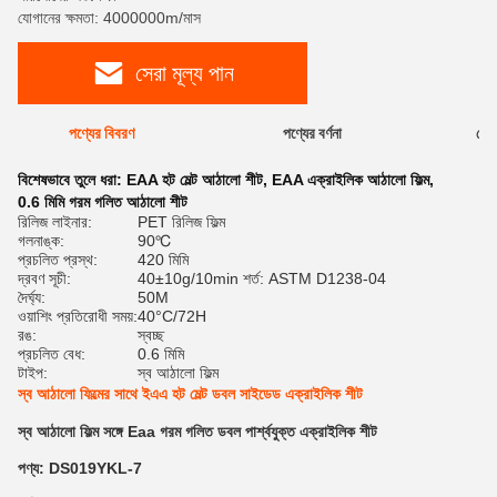
যোগানের ক্ষমতা: 4000000m/মাস
সেরা মূল্য পান
পণ্যের বিবরণ
পণ্যের বর্ণনা
রেটি
বিশেষভাবে তুলে ধরা:
EAA হট মেল্ট আঠালো শীট
,
EAA এক্রাইলিক আঠালো ফিল্ম
,
0.6 মিমি গরম গলিত আঠালো শীট
রিলিজ লাইনার:
PET রিলিজ ফিল্ম
গলনাঙ্ক:
90℃
প্রচলিত প্রস্থ:
420 মিমি
দ্রবণ সূচী:
40±10g/10min শর্ত: ASTM D1238-04
দৈর্ঘ্য:
50M
ওয়াশিং প্রতিরোধী সময়:
40°C/72H
রঙ:
স্বচ্ছ
প্রচলিত বেধ:
0.6 মিমি
টাইপ:
স্ব আঠালো ফিল্ম
স্ব আঠালো ফিল্মের সাথে ইএএ হট মেল্ট ডবল সাইডেড এক্রাইলিক শীট
স্ব আঠালো ফিল্ম সঙ্গে Eaa গরম গলিত ডবল পার্শ্বযুক্ত এক্রাইলিক শীট
পণ্য: DS019YKL-7