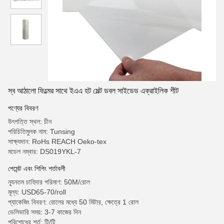
স্ব আঠালো ফিল্মের সাথে ইএএ হট মেল্ট ডবল সাইডেড এক্রাইলিক শীট
পণ্যের বিবরণ
উৎপত্তি স্থল: চীন
পরিচিতিমুলক নাম: Tunsing
সাক্ষ্যদান: RoHs REACH Oeko-tex
মডেল নম্বার: DS019YKL-7
পেমেন্ট এবং শিপিং শর্তাবলী
ন্যূনতম চাহিদার পরিমাণ: 50M/রোল
মূল্য: USD65-70/roll
প্যাকেজিং বিবরণ: রোলের মধ্যে 50 মিটার, ক্ষেত্রে 1 রোল
ডেলিভারি সময়: 3-7 কাজের দিন
পরিশোধের শর্ত: টি/টি