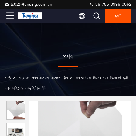
ts02@tunsing.com.cn
86-755-8996-0062
চ্যাট
পণ্য
বাড়ি
>
পণ্য
>
গরম আঠালো আঠালো ফিল্ম
>
স্ব আঠালো ফিল্মের সাথে ইএএ হট মেল্ট
ডবল সাইডেড এক্রাইলিক শীট