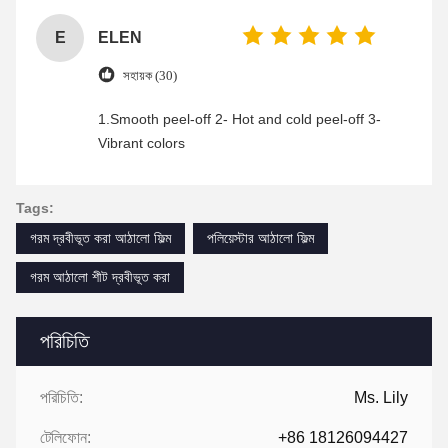
E
ELEN
সহায়ক (30)
1.Smooth peel-off 2- Hot and cold peel-off 3-
Vibrant colors
Tags:
গরম দ্রবীভূত করা আঠালো ফিল্ম
পলিয়েস্টার আঠালো ফিল্ম
গরম আঠালো শীট দ্রবীভূত করা
পরিচিতি
পরিচিতি:
Ms. Lily
টেলিফোন:
+86 18126094427