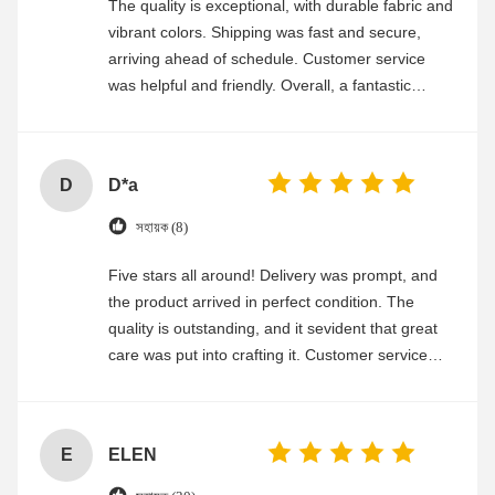
The quality is exceptional, with durable fabric and
vibrant colors. Shipping was fast and secure,
arriving ahead of schedule. Customer service
was helpful and friendly. Overall, a fantastic
experience
D
D*a
সহায়ক (8)
Five stars all around! Delivery was prompt, and
the product arrived in perfect condition. The
quality is outstanding, and it sevident that great
care was put into crafting it. Customer service
was friendly and efficient, ensuring a smooth and
enjoyable shopping experience.
E
ELEN