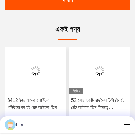
পাঠান
একই পণ্য
ভিডিও
3412 উচ্চ মানের ইলাস্টিক
52 শোর একটি হার্ডনেস টিপিইউ হট
পলিউরেথেন হট মেল্ট আঠালো ফিল্ম
মেল্ট আঠালো ফিল্ম বিজোড়
আন্ডারওয়্যারের জন্য
Lily
সেরা মূল্য পান
সেরা মূল্য পান