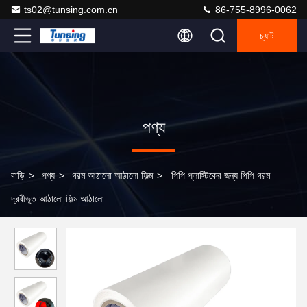
ts02@tunsing.com.cn
86-755-8996-0062
চ্যাট
পণ্য
বাড়ি
>
পণ্য
>
গরম আঠালো আঠালো ফিল্ম
>
পিপি প্লাস্টিকের জন্য পিপি গরম
দ্রবীভূত আঠালো ফিল্ম আঠালো