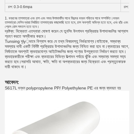
চাপ: 0.3-0.6mpa
চাপ: 0
1. বন্ধনের তাপমাত্রা এবং চাপ এবং সময় উপাদানটির সাথে ফিল্মের বন্ধন শক্তির সাথে সম্পর্কিত।বন্ধন
তাপমাত্রা মেশিন দ্বারা নির্ধারিত তাপমাত্রার কাছাকাছি হতে হবে, চাপ অবশ্যই অভিন্ন হতে হবে, এবং ছাঁচ এবং
প্রেস রোল সমতল হতে হবে।
দ্রষ্টব্য: বিক্রেতা এতদ্বারা ঘোষণা করেন যে তুনসিং উৎপাদন প্রক্রিয়ার উপাদানগুলির আশ্বাস
গ্রহণ করতে অস্বীকার করবে।
Tunsing দৃly়ভাবে বিশ্বাস করে যে তথ্য বিষয়বস্তু নির্ভরযোগ্য।যাইহোক, সম্ভাব্য
সমস্যার দাবী একটি নির্দিষ্ট প্রক্রিয়ার উপাদানগুলির জন্য নিশ্চিত করা হবে না।ব্যবহারের আগে,
নির্মাতাকে অবশ্যই ব্যবহারযোগ্য আইটেমগুলির জন্য পণ্যের উপযুক্ততা নির্ধারণ করতে হবে।
ব্যবহারকারীকে পরীক্ষা এবং ব্যবহারের বিভিন্ন উত্পাদন পর্যায়ে ঝুঁকি এবং সম্ভাব্য সমস্যা সহ্য
করতে হবে।সরাসরি আঘাত, ক্ষতি, ক্ষতি বা অপব্যবহারের জন্য বিক্রেতা এবং প্রস্তুতকারক
দায়ী থাকবে না।
আবেদন:
S617L বন্ধন polypropylene PP/ Polyethylene PE এর জন্য ব্যবহৃত হয়