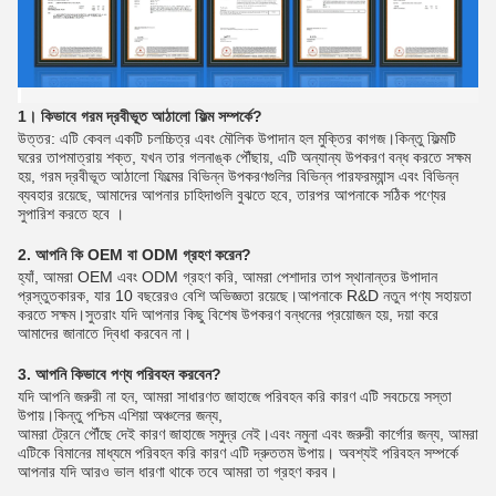
1। কিভাবে গরম দ্রবীভূত আঠালো ফিল্ম সম্পর্কে?
উত্তর: এটি কেবল একটি চলচ্চিত্র এবং মৌলিক উপাদান হল মুক্তির কাগজ।কিন্তু ফিল্মটি
ঘরের তাপমাত্রায় শক্ত, যখন তার গলনাঙ্ক পৌঁছায়, এটি অন্যান্য উপকরণ বন্ধ করতে সক্ষম
হয়, গরম দ্রবীভূত আঠালো ফিল্মের বিভিন্ন উপকরণগুলির বিভিন্ন পারফরম্যান্স এবং বিভিন্ন
ব্যবহার রয়েছে, আমাদের আপনার চাহিদাগুলি বুঝতে হবে, তারপর আপনাকে সঠিক পণ্যের
সুপারিশ করতে হবে ।
2. আপনি কি OEM বা ODM গ্রহণ করেন?
হ্যাঁ, আমরা OEM এবং ODM গ্রহণ করি, আমরা পেশাদার তাপ স্থানান্তর উপাদান
প্রস্তুতকারক, যার 10 বছরেরও বেশি অভিজ্ঞতা রয়েছে।আপনাকে R&D নতুন পণ্য সহায়তা
করতে সক্ষম।সুতরাং যদি আপনার কিছু বিশেষ উপকরণ বন্ধনের প্রয়োজন হয়, দয়া করে
আমাদের জানাতে দ্বিধা করবেন না।
3. আপনি কিভাবে পণ্য পরিবহন করবেন?
যদি আপনি জরুরী না হন, আমরা সাধারণত জাহাজে পরিবহন করি কারণ এটি সবচেয়ে সস্তা
উপায়।কিন্তু পশ্চিম এশিয়া অঞ্চলের জন্য,
আমরা ট্রেনে পৌঁছে দেই কারণ জাহাজে সমুদ্র নেই।এবং নমুনা এবং জরুরী কার্গোর জন্য, আমরা
এটিকে বিমানের মাধ্যমে পরিবহন করি কারণ এটি দ্রুততম উপায়। অবশ্যই পরিবহন সম্পর্কে
আপনার যদি আরও ভাল ধারণা থাকে তবে আমরা তা গ্রহণ করব।