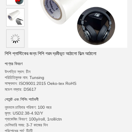
পিপি প্লাস্টিকের জন্য পিপি গরম দ্রবীভূত আঠালো ফিল্ম আঠালো
পণ্যের বিবরণ
উৎপত্তি স্থল: চীন
পরিচিতিমুলক নাম: Tunsing
সাক্ষ্যদান: ISO9001:2015 Oeko-tex RoHS
মডেল নম্বার: DS617
পেমেন্ট এবং শিপিং শর্তাবলী
ন্যূনতম চাহিদার পরিমাণ: 100 বছর
মূল্য: USD2.38-4.92/Y
প্যাকেজিং বিবরণ: 100y/roll, 1roll/ctn
ডেলিভারি সময়: 3-7 কাজের দিন
পরিশোধের শর্ত: টি/টি,