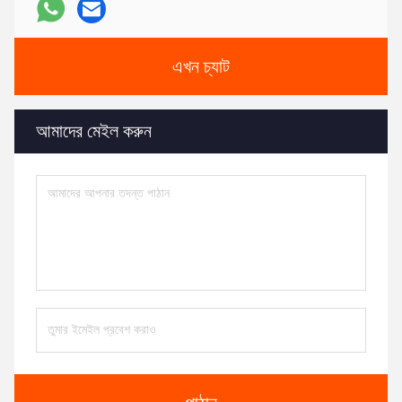
এখন চ্যাট
আমাদের মেইল ​​করুন