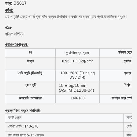
পণ্য:
DS617
বর্ণনা:
এই পণ্যটি একটি থার্মোপ্লাস্টিক বন্ধন উপাদান, বারবার গরম করা যায় প্লাস্টিকাইজড বন্ধন।
গঠন:
পলিপ্রোপিলিন
শারীরিক বৈশিষ্ট্যাবলী:
রঙ
কুয়াশাচ্ছন্ন স্বচ্ছ
লাইনার ছেড়ে দি
ঘনত্ব
0.958 ± 0.02g/cm³
পুরুত্ব
মেল্ট পয়েন্ট (ডিএসসি)
100-120 ℃ (Tunsing
প্রস্থ
DSC 214)
দ্রবণ সূচী
15 ± 5g/10min
দৈর্ঘ্য
(ASTM D1238-04)
অপারেটিং তাপমাত্রা
140-180
সমাপ্ত পণ্য স্পেসিফ
প্রস্তাবিত বন্ধন শর্তাবলী:
ফ্ল্যাট প্রেস
দ্বিতীয় ফ
মেশিন সেটিং: 140-170
মেশিন 
বাস করার সময়: 5-15 সেকেন্ড
বাস করা