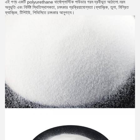
এই পণ্য একটি polyurethane থার্মোপ্লাস্টিক পাউডার গরম দ্রবীভূত আঠালো.নরম
অনুভূতি এবং নির্দিষ্ট স্থিতিস্থাপকতা, চমৎকার প্রক্রিয়াযোগ্যতা।ফ্যাব্রিক, তুলা, মিশ্রিত
ফ্যাব্রিক, টিপিইউ, পিভিসিতে চমৎকার আনুগত্য।