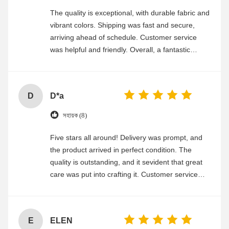
The quality is exceptional, with durable fabric and
vibrant colors. Shipping was fast and secure,
arriving ahead of schedule. Customer service
was helpful and friendly. Overall, a fantastic
experience
D
D*a
সহায়ক (8)
Five stars all around! Delivery was prompt, and
the product arrived in perfect condition. The
quality is outstanding, and it sevident that great
care was put into crafting it. Customer service
was friendly and efficient, ensuring a smooth and
enjoyable shopping experience.
E
ELEN