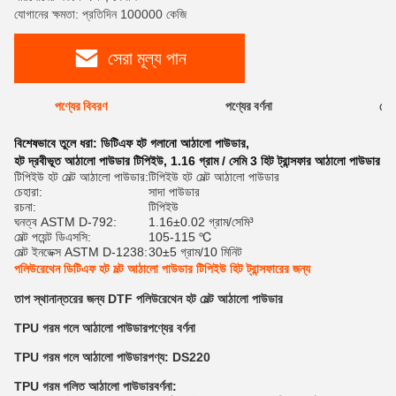
যোগানের ক্ষমতা: প্রতিদিন 100000 কেজি
সেরা মূল্য পান
পণ্যের বিবরণ
পণ্যের বর্ণনা
রেটি
বিশেষভাবে তুলে ধরা:
ডিটিএফ হট গলানো আঠালো পাউডার
,
হট দ্রবীভূত আঠালো পাউডার টিপিইউ
,
1.16 গ্রাম / সেমি 3 হিট ট্রান্সফার আঠালো পাউডার
টিপিইউ হট মেল্ট আঠালো পাউডার:
টিপিইউ হট মেল্ট আঠালো পাউডার
চেহারা:
সাদা পাউডার
রচনা:
টিপিইউ
ঘনত্ব ASTM D-792:
1.16±0.02 গ্রাম/সেমি³
মেল্ট পয়েন্ট ডিএসসি:
105-115 ℃
মেল্ট ইনডেক্স ASTM D-1238:
30±5 গ্রাম/10 মিনিট
পলিউরেথেন ডিটিএফ হট মল্ট আঠালো পাউডার টিপিইউ হিট ট্রান্সফারের জন্য
তাপ স্থানান্তরের জন্য DTF পলিউরেথেন হট মেল্ট আঠালো পাউডার
TPU গরম গলে আঠালো পাউডার
পণ্যের বর্ণনা
TPU গরম গলে আঠালো পাউডার
পণ্য: DS220
TPU গরম গলিত আঠালো পাউডার
বর্ণনা: