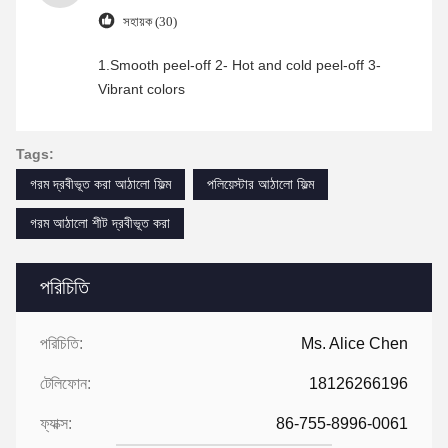
সহায়ক (30)
1.Smooth peel-off 2- Hot and cold peel-off 3-
Vibrant colors
Tags:
গরম দ্রবীভূত করা আঠালো ফিল্ম
পলিয়েস্টার আঠালো ফিল্ম
গরম আঠালো শীট দ্রবীভূত করা
পরিচিতি
পরিচিতি:
Ms. Alice Chen
টেলিফোন:
18126266196
ফ্যাক্স:
86-755-8996-0061