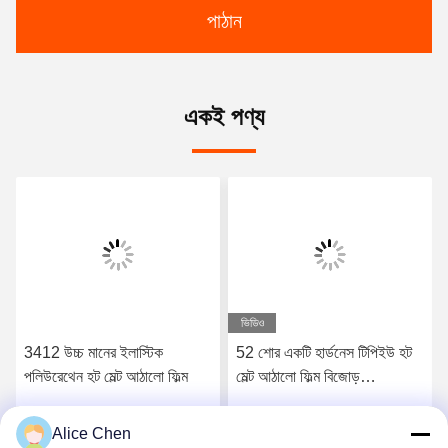
পাঠান
একই পণ্য
ভিডিও
3412 উচ্চ মানের ইলাস্টিক
52 শোর একটি হার্ডনেস টিপিইউ হট
পলিউরেথেন হট মেল্ট আঠালো ফিল্ম
মেল্ট আঠালো ফিল্ম বিজোড়
আন্ডারওয়্যারের জন্য
Alice Chen
সেরা মূল্য পান
সেরা মূল্য পান