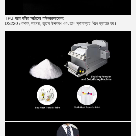
TPU গরম গলিত আঠালো পাউডার
আবেদন:
DS220 পোশাক, লাগেজ, জুতার উপকরণ এবং তাপ স্থানান্তর শিল্পে ব্যবহৃত হয়।