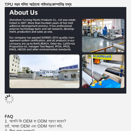
TPU গরম গলিত আঠালো পাউডার
কোম্পানির তথ্য
FAQ
1. আপনি কি OEM বা ODM গ্রহণ করেন?
হ্যাঁ, আমরা OEM এবং ODM গ্রহণ করি,