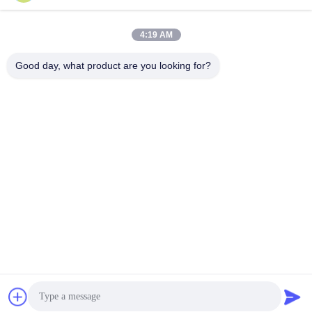
4:19 AM
Good day, what product are you looking for?
Shenzhen Tunsing Plastic Products Co., Ltd.
ts02@tunsing.com.cn
86-755-8996-0062
টুনসিং ইন্ডাস্ট্রিয়াল জোন, ২৮ নম্বর জিয়াটিয়ান গ্রাম, লংটিয়ান স্ট্রিট, পিংশান
জেলা, শেনজেন সিটি, গুয়াংডং প্রদেশ, চীন
চীন ভাল মানের গরম আঠালো আঠালো ফিল্ম সরবরাহকারী. কপিরাইট © 2018-2026
Shenzhen Tunsing Plastic Products Co., Ltd. . সমস্ত অধিকার
সংরক্ষিত.