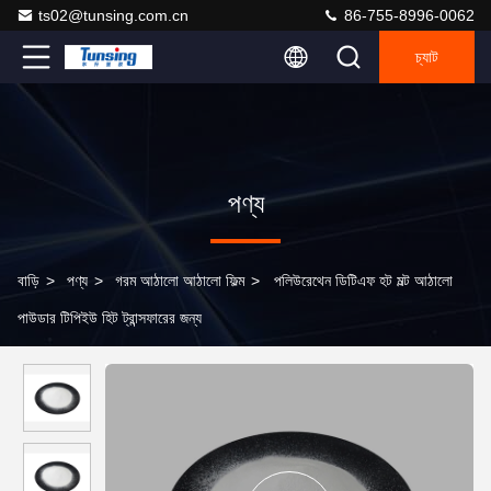
ts02@tunsing.com.cn
86-755-8996-0062
চ্যাট
পণ্য
বাড়ি
>
পণ্য
>
গরম আঠালো আঠালো ফিল্ম
>
পলিউরেথেন ডিটিএফ হট মল্ট আঠালো
পাউডার টিপিইউ হিট ট্রান্সফারের জন্য