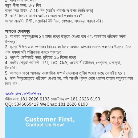
2. সীসা সময় কতক্ষণ?
নমুনা সীসা সময়: 3-7 দিন
বাল্ক লিড টাইম: 7-10 দিন (অর্ডার পরিমাণের উপর নির্ভর করে)
3. আমি কিভাবে আমার অর্ডারের জন্য অর্থ প্রদান করব?
আমরা এল/সি, টি/টি, ওয়েস্টার্ন ইউনিয়ন, পেপ্যাল, এসক্রো গ্রহণ করি।
আমাদের সেবাসমূহ
1. আপনার অনুসন্ধানের 24 ঘন্টার মধ্যে উত্তর দেওয়া হবে এবং অনলাইন পরিষেবা সর্বদা
উপলব্ধ।
2. সু-প্রশিক্ষিত এবং পেশাদার বিক্রয় ব্যক্তিরা এখানে আপনার সমস্ত প্রশ্নের উত্তর দিতে
এবং সমস্যাগুলি পরিচালনা করতে প্রস্তুত।
3. প্রম্পট ডেলিভারি সময়: চুক্তির 15 দিনের মধ্যে
4. নমনীয় পেমেন্ট শর্তাবলী: T/T, L/C, O/A, ওয়েস্টার্ন ইউনিয়ন, পেপ্যাল, এসক্রো,
ইত্যাদি।
5. আমাদের সাথে আপনার ব্যবসায়িক সম্পর্ক যেকোনো তৃতীয় পক্ষের কাছে গোপনীয় হবে।
6. ভাল বিক্রয়োত্তর পরিষেবা দেওয়া হয়, যদি আপনি প্রশ্ন পেয়ে থাকেন তাহলে অনুগ্রহ করে
ফিরে যান।
আমার সাথে যোগাযোগ কর
টেলিফোন: 181 2626 6193 হোয়াটসঅ্যাপ:
181 2626 6193
QQ: 3346069417 WeChat: 181 2626 6193