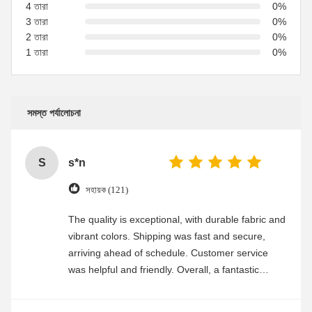
4 তারা
0%
3 তারা
0%
2 তারা
0%
1 তারা
0%
সমস্ত পর্যালোচনা
S
s*n
সহায়ক (121)
The quality is exceptional, with durable fabric and
vibrant colors. Shipping was fast and secure,
arriving ahead of schedule. Customer service
was helpful and friendly. Overall, a fantastic
experience