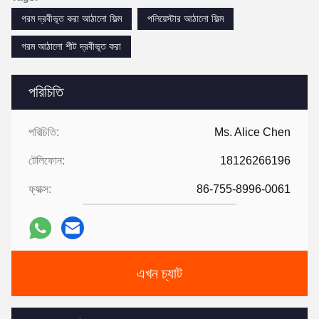
গরম দ্রবীভূত করা আঠালো ফিল্ম
পলিয়েস্টার আঠালো ফিল্ম
গরম আঠালো শীট দ্রবীভূত করা
পরিচিতি
পরিচিতি:
Ms. Alice Chen
টেলিফোন:
18126266196
ফ্যাক্স:
86-755-8996-0061
এখন চ্যাট