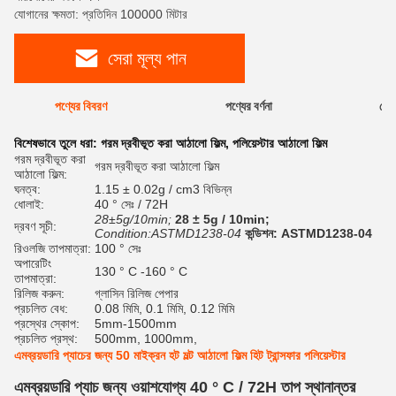
যোগানের ক্ষমতা: প্রতিদিন 100000 মিটার
সেরা মূল্য পান
পণ্যের বিবরণ
পণ্যের বর্ণনা
রেটি
বিশেষভাবে তুলে ধরা:
গরম দ্রবীভূত করা আঠালো ফিল্ম
,
পলিয়েস্টার আঠালো ফিল্ম
গরম দ্রবীভূত করা
গরম দ্রবীভূত করা আঠালো ফিল্ম
আঠালো ফিল্ম:
ঘনত্ব:
1.15 ± 0.02g / cm3 বিভিন্ন
ধোলাই:
40 ° সেঃ / 72H
28±5g/10min;
28 ± 5g / 10min;
দ্রবণ সূচী:
Condition:ASTMD1238-04
কন্ডিশন: ASTMD1238-04
রিওলজি তাপমাত্রা:
100 ° সেঃ
অপারেটিং
130 ° C -160 ° C
তাপমাত্রা:
রিলিজ করুন:
গ্লাসিন রিলিজ পেপার
প্রচলিত বেধ:
0.08 মিমি, 0.1 মিমি, 0.12 মিমি
প্রস্থের স্কোপ:
5mm-1500mm
প্রচলিত প্রস্থ:
500mm, 1000mm,
এমব্রয়ডারি প্যাচের জন্য 50 মাইক্রন হট মল্ট আঠালো ফিল্ম হিট ট্রান্সফার পলিয়েস্টার
এমব্রয়ডারি প্যাচ জন্য ওয়াশযোগ্য 40 ° C / 72H তাপ স্থানান্তর