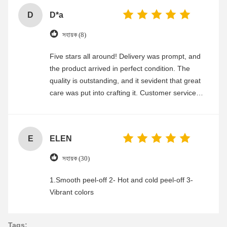
D
D*a
সহায়ক (8)
Five stars all around! Delivery was prompt, and
the product arrived in perfect condition. The
quality is outstanding, and it sevident that great
care was put into crafting it. Customer service
was friendly and efficient, ensuring a smooth and
enjoyable shopping experience.
E
ELEN
সহায়ক (30)
1.Smooth peel-off 2- Hot and cold peel-off 3-
Vibrant colors
Tags: