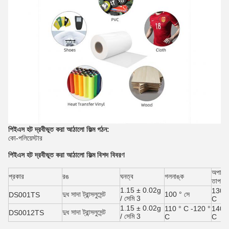
পিইএস হট দ্রবীভূত করা আঠালো ফিল্ম
গঠন:
কো-পলিয়েস্টার
পিইএস হট দ্রবীভূত করা আঠালো ফিল্ম
বিশদ বিবরণ
অপারেট
প্রকার
রঙ
ঘনত্ব
গলনাঙ্ক
তাপমাত
1.15 ± 0.02g
130 °
দুধ সাদা ট্রান্সলুসেন্ট
100 ° সে
DS001TS
/ সেমি 3
C
1.15 ± 0.02g
110 ° C -120 °
140 °
দুধ সাদা ট্রান্সলুসেন্ট
DS0012TS
/ সেমি 3
C
C