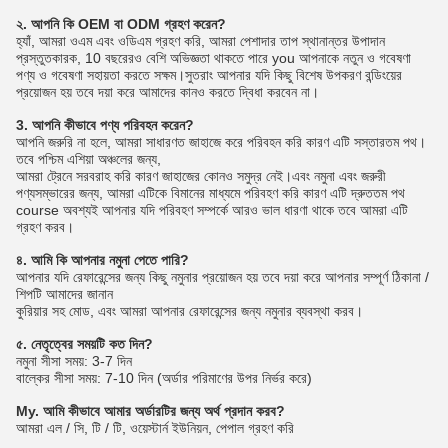
২. আপনি কি OEM বা ODM গ্রহণ করেন?
হ্যাঁ, আমরা ওএম এবং ওডিএম গ্রহণ করি, আমরা পেশাদার তাপ স্থানান্তর উপাদান
প্রস্তুতকারক, 10 বছরেরও বেশি অভিজ্ঞতা থাকতে পারে you আপনাকে নতুন ও গবেষণা
পণ্য ও গবেষণা সহায়তা করতে সক্ষম।সুতরাং আপনার যদি কিছু বিশেষ উপকরণ বন্ডিংয়ের
প্রয়োজন হয় তবে দয়া করে আমাদের কানও করতে দ্বিধা করবেন না।
3. আপনি কীভাবে পণ্য পরিবহন করেন?
আপনি জরুরি না হলে, আমরা সাধারণত জাহাজে করে পরিবহন করি কারণ এটি সস্তারতম পথ।
তবে পশ্চিম এশিয়া অঞ্চলের জন্য,
আমরা ট্রেনে সরবরাহ করি কারণ জাহাজের কোনও সমুদ্র নেই।এবং নমুনা এবং জরুরী
পণ্যসম্ভারের জন্য, আমরা এটিকে বিমানের মাধ্যমে পরিবহণ করি কারণ এটি দ্রুততম পথ
course অবশ্যই আপনার যদি পরিবহণ সম্পর্কে আরও ভাল ধারণা থাকে তবে আমরা এটি
গ্রহণ করব।
৪. আমি কি আপনার নমুনা পেতে পারি?
আপনার যদি রেফারেন্সের জন্য কিছু নমুনার প্রয়োজন হয় তবে দয়া করে আপনার সম্পূর্ণ ঠিকানা /
শিপটি আমাদের জানান
কুরিয়ার সহ মোড, এবং আমরা আপনার রেফারেন্সের জন্য নমুনার ব্যবস্থা করব।
৫. নেতৃত্বের সময়টি কত দিন?
নমুনা সীসা সময়: 3-7 দিন
বাল্কের সীসা সময়: 7-10 দিন (অর্ডার পরিমাণের উপর নির্ভর করে)
My. আমি কীভাবে আমার অর্ডারটির জন্য অর্থ প্রদান করব?
আমরা এল / সি, টি / টি, ওয়েস্টার্ন ইউনিয়ন, পেপাল গ্রহণ করি