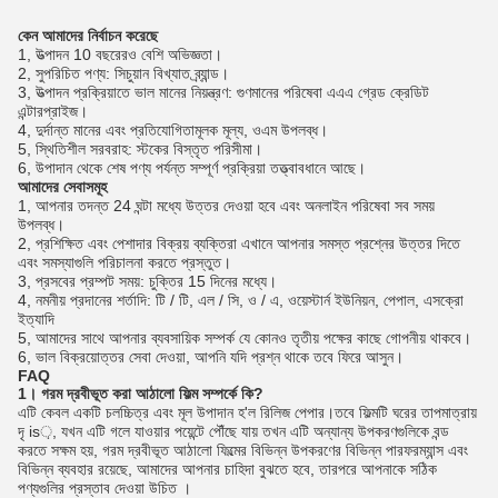
কেন আমাদের নির্বাচন করেছে
1, উত্পাদন 10 বছরেরও বেশি অভিজ্ঞতা।
2, সুপরিচিত পণ্য: সিচুয়ান বিখ্যাত ব্র্যান্ড।
3, উত্পাদন প্রক্রিয়াতে ভাল মানের নিয়ন্ত্রণ: গুণমানের পরিষেবা এএএ গ্রেড ক্রেডিট
এন্টারপ্রাইজ।
4, দুর্দান্ত মানের এবং প্রতিযোগিতামূলক মূল্য, ওএম উপলব্ধ।
5, স্থিতিশীল সরবরাহ: স্টকের বিস্তৃত পরিসীমা।
6, উপাদান থেকে শেষ পণ্য পর্যন্ত সম্পূর্ণ প্রক্রিয়া তত্ত্বাবধানে আছে।
আমাদের সেবাসমূহ
1, আপনার তদন্ত 24 ঘন্টা মধ্যে উত্তর দেওয়া হবে এবং অনলাইন পরিষেবা সব সময়
উপলব্ধ।
2, প্রশিক্ষিত এবং পেশাদার বিক্রয় ব্যক্তিরা এখানে আপনার সমস্ত প্রশ্নের উত্তর দিতে
এবং সমস্যাগুলি পরিচালনা করতে প্রস্তুত।
3, প্রসবের প্রম্পট সময়: চুক্তির 15 দিনের মধ্যে।
4, নমনীয় প্রদানের শর্তাদি: টি / টি, এল / সি, ও / এ, ওয়েস্টার্ন ইউনিয়ন, পেপাল, এসক্রো
ইত্যাদি
5, আমাদের সাথে আপনার ব্যবসায়িক সম্পর্ক যে কোনও তৃতীয় পক্ষের কাছে গোপনীয় থাকবে।
6, ভাল বিক্রয়োত্তর সেবা দেওয়া, আপনি যদি প্রশ্ন থাকে তবে ফিরে আসুন।
FAQ
1। গরম দ্রবীভূত করা আঠালো ফিল্ম সম্পর্কে কি?
এটি কেবল একটি চলচ্চিত্র এবং মূল উপাদান হ'ল রিলিজ পেপার।তবে ফিল্মটি ঘরের তাপমাত্রায়
দৃ is়, যখন এটি গলে যাওয়ার পয়েন্টে পৌঁছে যায় তখন এটি অন্যান্য উপকরণগুলিকে বন্ড
করতে সক্ষম হয়, গরম দ্রবীভূত আঠালো ফিল্মের বিভিন্ন উপকরণের বিভিন্ন পারফরম্যান্স এবং
বিভিন্ন ব্যবহার রয়েছে, আমাদের আপনার চাহিদা বুঝতে হবে, তারপরে আপনাকে সঠিক
পণ্যগুলির প্রস্তাব দেওয়া উচিত ।