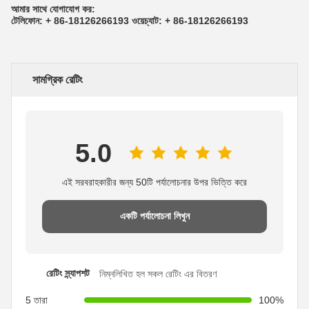
আমার সাথে যোগাযোগ কর:
টেলিফোন: + 86-18126266193 ওয়েচ্যাট: + 86-18126266193
সামগ্রিক রেটিং
5.0
এই সরবরাহকারীর জন্য 50টি পর্যালোচনার উপর ভিত্তি করে
একটি পর্যালোচনা লিখুন
রেটিং স্ন্যাপশট
নিম্নলিখিত হল সকল রেটিং এর বিতরণ
5 তারা
100%