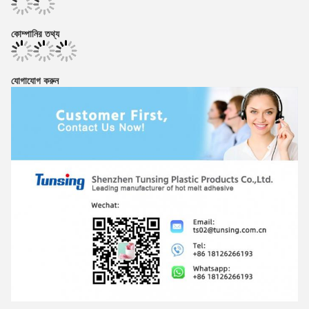
কোম্পানির তথ্য
যোগাযোগ করুন