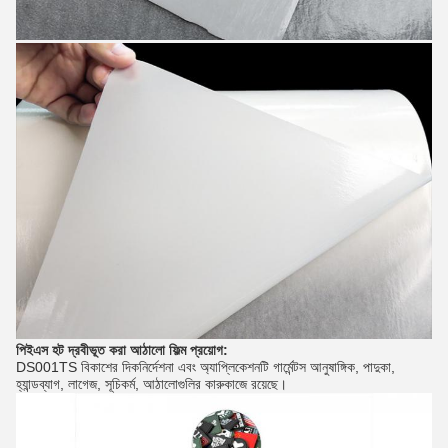
পিইএস হট দ্রবীভূত করা আঠালো ফিল্ম
প্রয়োগ:
DS001TS বিকাশের দিকনির্দেশনা এবং অ্যাপ্লিকেশনটি গার্মেন্টস আনুষাঙ্গিক, পাদুকা,
হ্যান্ডব্যাগ, লাগেজ, সূচিকর্ম, আঠালোগুলির কারুকাজে রয়েছে।