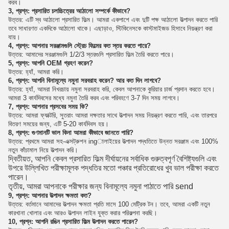
করব।
3, প্রশ্ন: প্রসারিত চলচ্চিত্রের আঠালো সম্পর্কে কীভাবে?
উত্তর: এটি স্ব আঠালো প্রসারিত ফিল্ম।
আমরা একপাশে এবং দুটি পক্ষ আঠালো উত্পাদন করতে পারি
তবে সাধারণত একদিকে আঠালো থাকে।
এছাড়াও, স্টিকিনেসকে কাস্টমাইজড হিসাবে নিয়ন্ত্রণ করা
যায়।
4, প্রশ্ন: আপনার সরঞ্জামগুলি স্ট্রেচ ফিল্মের কত স্তর করতে পারে?
উত্তর: আমাদের সরঞ্জামগুলি 1/2/3 স্তরগুলি প্রসারিত ফিল্ম তৈরি করতে পারে।
5, প্রশ্ন: আপনি OEM গ্রহণ করেন?
উত্তর: হ্যাঁ, আমরা করি।
6, প্রশ্ন: আপনি বিনামূল্যে নমুনা সরবরাহ করেন?
আর কত দিন লাগবে?
উত্তর: হ্যাঁ, আমরা নিখরচায় নমুনা সরবরাহ করি, কেবল আপনাকে কুরিয়ার চার্জ প্রদান করতে হবে।
আমরা 3 কার্যদিবসের মধ্যে নমুনা তৈরি করব এবং পরিবহণে 3-7 দিন সময় লাগবে।
7, প্রশ্ন: আপনার প্রসবের সময় কি?
উত্তর: আমরা ফ্যাক্টরি, সুতরাং আমরা দক্ষতার সাথে উত্পাদন সময় নিয়ন্ত্রণ করতে পারি, এবং তারপরে
বিতরণ সময়ের জন্য, এটি 5-20 কার্যদিবস হয়।
8, প্রশ্ন: গুণমানটি ভাল কিনা আমরা কীভাবে জানতে পারি?
উত্তর: প্রথমে আমরা সহ-এক্সট্রুশন ingালাইয়ের উত্পাদন পদ্ধতিতে উন্নত সরঞ্জাম এবং 100%
নতুন কাঁচামাল নিয়ে উত্পাদন করি।
দ্বিতীয়ত, আপনি কেবল প্রসারিত ফিল্ম দীর্ঘায়নের সর্বাধিক গুরুত্বপূর্ণ বৈশিষ্ট্যগুলি এবং
উপরে উল্লিখিত পরীক্ষামূলক পদ্ধতির মতো পঞ্চার প্রতিরোধের খুব ভাল পরীক্ষা করতে
পারেন।
তৃতীয়, আমরা আপনাকে পরীক্ষার জন্য বিনামূল্যে নমুনা পাঠাতে পারি send
9, প্রশ্ন: আপনার উত্পাদন ক্ষমতা কত?
উত্তর: বর্তমানে আমাদের উত্পাদন ক্ষমতা প্রতি মাসে 100 মেট্রিক টন।
তবে, আমরা একটি নতুন
কারখানা খোলার এবং আরও উত্পাদন লাইন যুক্ত করার পরিকল্পনা করছি।
10, প্রশ্ন: আপনি রঙিন প্রসারিত ফিল্ম উত্পাদন করতে পারেন?