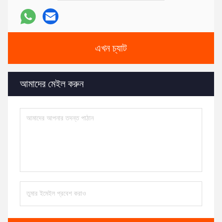
এখন চ্যাট
আমাদের মেইল ​​করুন