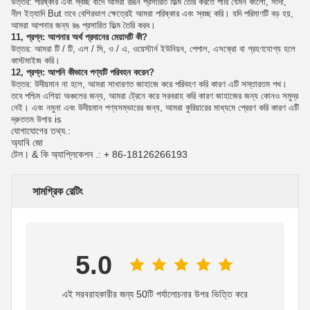
উত্তর: পরিষ্কার এবং স্বচ্ছ বাদে আমরা রঙিন প্রসারিত ফিল্ম তৈরি করতে পারি যেমন কালো, সাদা,
নীল ইত্যাদি But তবে বেশিরভাগ ক্ষেত্রেই আমরা পরিষ্কার এবং স্বচ্ছ করি।
যদি পরিমাণটি বড় হয়,
আমরা আপনার জন্য রঙ প্রসারিত ফিল্ম তৈরি করব।
11, প্রশ্ন: আপনার অর্থ প্রদানের মেয়াদটি কী?
উত্তর: আমরা টি / টি, এল / সি, ও / এ, ওয়েস্টার্ন ইউনিয়ন, পেপাল, এসক্রো বা গ্রহণযোগ্য হলে
কাস্টমাইজ করি।
12, প্রশ্ন: আপনি কীভাবে পণ্যটি পরিবহন করেন?
উত্তর: উদীয়মান না হলে, আমরা সাধারণত জাহাজে করে পরিবহণ করি কারণ এটি সস্তারতম পথ।
তবে পশ্চিম এশিয়া অঞ্চলের জন্য, আমরা ট্রেনে করে সরবরাহ করি কারণ জাহাজের জন্য কোনও সমুদ্র
নেই।
এবং নমুনা এবং উদীয়মান পণ্যসম্ভারের জন্য, আমরা কুরিয়ারের মাধ্যমে প্রেরণ করি কারণ এটি
দ্রুততম উপায় is
যোগাযোগের তথ্য.:
অ্যাবি জো
টেল। & কি অ্যাপ্লিকেশন .: + 86-18126266193
সামগ্রিক রেটিং
5.0
এই সরবরাহকারীর জন্য 50টি পর্যালোচনার উপর ভিত্তি করে