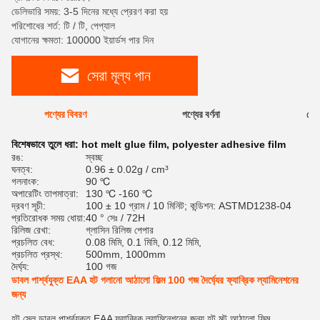
ডেলিভারি সময়: 3-5 দিনের মধ্যে প্রেরণ করা হয়
পরিশোধের শর্ত: টি / টি, পেপ্যাল
যোগানের ক্ষমতা: 100000 ইয়ার্ডস পার দিন
সেরা মূল্য পান
পণ্যের বিবরণ
পণ্যের বর্ণনা
রেটি
বিশেষভাবে তুলে ধরা:
hot melt glue film
,
polyester adhesive film
রঙ:
স্বচ্ছ
ঘনত্ব:
0.96 ± 0.02g / cm³
গলনাংক:
90 ℃
অপারেটিং তাপমাত্রা:
130 ℃ -160 ℃
দ্রবণ সূচী:
100 ± 10 গ্রাম / 10 মিনিট; কন্ডিশন: ASTMD1238-04
প্রতিরোধক সময় ধোয়া:
40 ° সেঃ / 72H
রিলিজ রেখা:
গ্লাসিন রিলিজ পেপার
প্রচলিত বেধ:
0.08 মিমি, 0.1 মিমি, 0.12 মিমি,
প্রচলিত প্রস্থ:
500mm, 1000mm
দৈর্ঘ্য:
100 গজ
ডাবল পার্শ্বযুক্ত EAA হট গলানো আঠালো ফিল্ম 100 গজ দৈর্ঘ্যের ফ্যাব্রিক ল্যামিনেশনের
জন্য
হট সেল ডাবল পার্শ্বযুক্ত EAA ফ্যাব্রিক ল্যামিনেশনের জন্য হট মল্ট আঠালো ফিল্ম