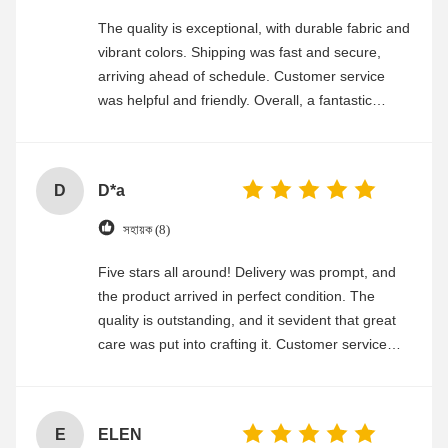
The quality is exceptional, with durable fabric and
vibrant colors. Shipping was fast and secure,
arriving ahead of schedule. Customer service
was helpful and friendly. Overall, a fantastic
experience
D
D*a
সহায়ক (8)
Five stars all around! Delivery was prompt, and
the product arrived in perfect condition. The
quality is outstanding, and it sevident that great
care was put into crafting it. Customer service
was friendly and efficient, ensuring a smooth and
enjoyable shopping experience.
E
ELEN