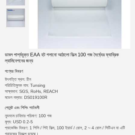
ডাবল পার্শ্বযুক্ত EAA হট গলানো আঠালো ফিল্ম 100 গজ দৈর্ঘ্যের ফ্যাব্রিক
ল্যামিনেশনের জন্য
পণ্যের বিবরণ
উৎপত্তি স্থল: চীন
পরিচিতিমুলক নাম: Tunsing
সাক্ষ্যদান: SGS, RoHs, REACH
মডেল নম্বার: DS019100R
পেমেন্ট এবং শিপিং শর্তাবলী
ন্যূনতম চাহিদার পরিমাণ: 100 গজ
মূল্য: USD 0.2-5
প্যাকেজিং বিবরণ: 1 পিসি / পিই ফিল্ম, 100 ইয়ার্ড / রোল, 2 ~ 4 রোল / সিটিএন বা এটি
গ্রাহকের বিকল্পে রয়েছে।