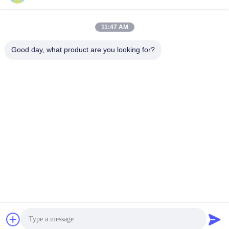
সেরা মূল্য পান
সেরা মূল্য পান
11:47 AM
Good day, what product are you looking for?
Shenzhen Tunsing Plastic Products Co., Ltd.
ts02@tunsing.com.cn
86-755-8996-0062
টুনসিং ইন্ডাস্ট্রিয়াল জোন, ২৮ নম্বর জিয়াটিয়ান গ্রাম, লংটিয়ান স্ট্রিট, পিংশান
জেলা, শেনজেন সিটি, গুয়াংডং প্রদেশ, চীন
চীন ভাল মানের গরম আঠালো আঠালো ফিল্ম সরবরাহকারী. কপিরাইট © 2018-2026
Shenzhen Tunsing Plastic Products Co., Ltd. . সমস্ত অধিকার
সংরক্ষিত.