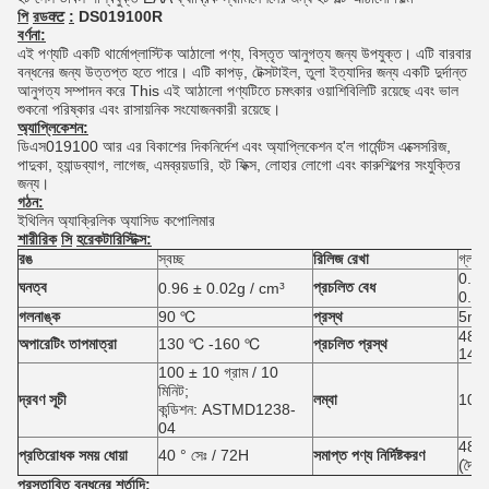
পি
রডक्ट
:
DS019100R
বর্ণনা:
এই পণ্যটি একটি থার্মোপ্লাস্টিক আঠালো পণ্য, বিস্তৃত আনুগত্য জন্য উপযুক্ত। এটি বারবার
বন্ধনের জন্য উত্তপ্ত হতে পারে। এটি কাপড়, টেক্সটাইল, তুলা ইত্যাদির জন্য একটি দুর্দান্ত
আনুগত্য সম্পাদন করে This এই আঠালো পণ্যটিতে চমৎকার ওয়াশিবিলিটি রয়েছে এবং ভাল
শুকনো পরিষ্কার এবং রাসায়নিক সংযোজনকারী রয়েছে।
অ্যাপ্লিকেশন:
ডিএস019100 আর এর বিকাশের দিকনির্দেশ এবং অ্যাপ্লিকেশন হ'ল গার্মেন্টস এক্সেসরিজ,
পাদুকা, হ্যান্ডব্যাগ, লাগেজ, এমব্রয়ডারি, হট ফিক্স, লোহার লোগো এবং কারুশিল্পের সংযুক্তির
জন্য।
গঠন:
ইথিলিন
অ্যাক্রিলিক অ্যাসিড
কপোলিমার
শারীরিক
সি
হরেকটারিস্টিক্স:
রঙ
স্বচ্ছ
রিলিজ রেখা
গ্লাস
0.05 
ঘনত্ব
প্রচলিত বেধ
0.96 ± 0.02g / cm³
0.12 
গলনাঙ্ক
90 ℃
প্রস্থ
5mm
480
অপারেটিং তাপমাত্রা
130 ℃ -160 ℃
প্রচলিত প্রস্থ
148
100 ± 10 গ্রাম / 10
মিনিট;
দ্রবণ সূচী
লম্বা
100
কন্ডিশন: ASTMD1238-
04
480m
প্রতিরোধক সময় ধোয়া
40 ° সেঃ / 72H
সমাপ্ত পণ্য নির্দিষ্টকরণ
(দৈর্ঘ
প্রস্তাবিত বন্ধনের শর্তাদি: