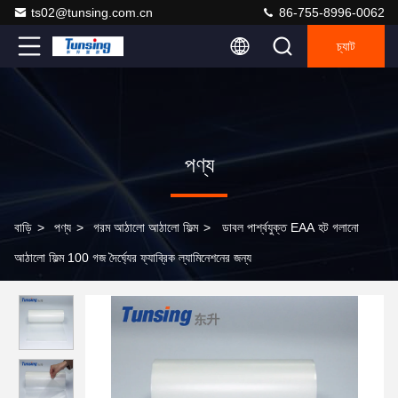
ts02@tunsing.com.cn
86-755-8996-0062
চ্যাট
পণ্য
বাড়ি
>
পণ্য
>
গরম আঠালো আঠালো ফিল্ম
>
ডাবল পার্শ্বযুক্ত EAA হট গলানো
আঠালো ফিল্ম 100 গজ দৈর্ঘ্যের ফ্যাব্রিক ল্যামিনেশনের জন্য