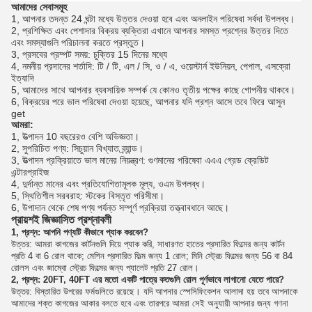
আমাদের সেবাসমূহ
1, আপনার তদন্ত 24 ঘন্টা মধ্যে উত্তর দেওয়া হবে এবং অনলাইন পরিষেবা সর্বদা উপলব্ধ।
2, প্রশিক্ষিত এবং পেশাদার বিক্রয় ব্যক্তিরা এখানে আপনার সমস্ত প্রশ্নের উত্তর দিতে
এবং সমস্যাগুলি পরিচালনা করতে প্রস্তুত।
3, প্রসবের প্রম্পট সময়: চুক্তির 15 দিনের মধ্যে
4, নমনীয় প্রদানের শর্তাদি: টি / টি, এল / সি, ও / এ, ওয়েস্টার্ন ইউনিয়ন, পেপাল, এসক্রো
ইত্যাদি
5, আমাদের সাথে আপনার ব্যবসায়িক সম্পর্ক যে কোনও তৃতীয় পক্ষের কাছে গোপনীয় থাকবে।
6, বিক্রয়ের পরে ভাল পরিষেবা দেওয়া হয়েছে, আপনার যদি প্রশ্ন আসে তবে ফিরে আসুন
get
আমরা:
1, উত্পাদন 10 বছরেরও বেশি অভিজ্ঞতা।
2, সুপরিচিত পণ্য: সিচুয়ান বিখ্যাত ব্র্যান্ড।
3, উত্পাদন প্রক্রিয়াতে ভাল মানের নিয়ন্ত্রণ: গুণমানের পরিষেবা এএএ গ্রেড ক্রেডিট
এন্টারপ্রাইজ
4, দুর্দান্ত মানের এবং প্রতিযোগিতামূলক মূল্য, ওএম উপলব্ধ।
5, স্থিতিশীল সরবরাহ: স্টকের বিস্তৃত পরিসীমা।
6, উপাদান থেকে শেষ পণ্য পর্যন্ত সম্পূর্ণ প্রক্রিয়া তত্ত্বাবধানে আছে।
প্রায়শই জিজ্ঞাসিত প্রশ্নাবলী
1, প্রশ্ন: আপনি পণ্যটি কীভাবে প্যাক করবেন?
উত্তর: আমরা কাগজের কার্টনগুলি দিয়ে প্যাক করি, সাধারণত হাতের প্রসারিত ফিল্মের জন্য কার্টন
প্রতি 4 বা 6 রোল থাকে;
মেশিন প্রসারিত ফিল্ম জন্য 1 রোল;
মিনি স্ট্রেচ ফিল্মের জন্য 56 বা 84
রোলস এবং জাম্বো স্ট্রেচ ফিল্মের জন্য প্যালেট প্রতি 27 রোল।
2, প্রশ্ন: 20FT, 40FT এর মতো একটি পাত্রে কতগুলি রোল পূর্ণভাবে লাগানো যেতে পারে?
উত্তর: বিস্তারিত উপরের ফর্মগুলিতে রয়েছে।
যদি আপনার স্পেসিফিকেশন আলাদা হয় তবে আপনাকে
আমাদের শক্ত কাগজের আকার বলতে হবে এবং তারপরে আমরা সেই অনুযায়ী আপনার জন্য গণনা