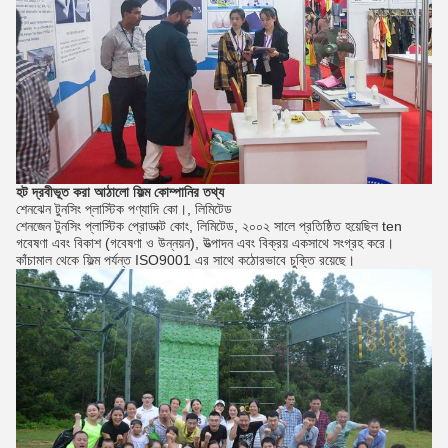
হট দ্রবীভূত করা আঠালো ফিল্ম
কোম্পানির তথ্য
শেনঝেন টুনসিং প্লাস্টিক পণ্যাদি কো।, লিমিটেড
শেনজেন টুনসিং প্লাস্টিক প্রোডাক্ট কোং, লিমিটেড, ২০০২ সালে প্রতিষ্ঠিত হয়েছিল ten
গবেষণা এবং বিকাশ (গবেষণা ও উন্নয়ন), উত্পাদন এবং বিক্রয় একসাথে সংগ্রহ করে।
কাঁচামাল থেকে ফিল্ম পর্যন্ত ISO9001 এর সাথে কঠোরভাবে চুক্তি রয়েছে।