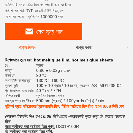
ডেলিভারি সময়: -তিন দিন পর পেমেন্ট করে তা চীনে
পরিশোধের শর্ত: T/T, ওয়েস্টার্ন ইউনিয়ন, পে
যোগানের ক্ষমতা: প্রতিদিন 1000000 গজ
সেরা মূল্য পান
পণ্যের বিবরণ
পণ্যের বর্ণনা
রেটি
বিশেষভাবে তুলে ধরা:
hot melt glue film
,
hot melt glue sheets
রঙ:
স্বচ্ছ
ঘনত্ব:
0.96 ± 0.02g / cm³
গলনাংক:
90 ℃
অপারেটিং তাপমাত্রা:
130 ℃ -160 ℃
দ্রবণ সূচী:
100 ± 10 গ্রাম / 10 মিনিট; কন্ডিশন: ASTMD1238-04
প্রতিরোধক সময় ধোয়া:
40 ° সেঃ / 72H
রিলিজ রেখা:
গ্লাসিন রিলিজ পেপার
সমাপ্ত পণ্য নির্দিষ্টকরণ:
500mm (প্রস্থ) * 100yards (দৈর্ঘ্য) / রোল
সূচিকর্ম প্যাচ পলিয়েস্টার ট্রান্সপারেন্সি ফিল্ম, টিপিই আঠালো ফিল্ম পিও ইএএ 0.08 মিমি বেধ
শেনজেন টিউনসিং পিও ইএএ 0.08 মিমি বেধের এমব্রয়ডারি প্যাচ জন্য হট গলানো আঠালো
ফিল্ম
গরম দ্রবীভূত করা আঠালো ফিল্ম পণ্য:
DS019100R
হট দ্রবীভূত করা আঠালো ফিল্ম
বর্ণনা: