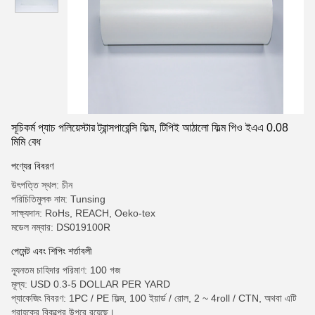
সূচিকর্ম প্যাচ পলিয়েস্টার ট্রান্সপারেন্সি ফিল্ম, টিপিই আঠালো ফিল্ম পিও ইএএ 0.08
মিমি বেধ
পণ্যের বিবরণ
উৎপত্তি স্থল: চীন
পরিচিতিমুলক নাম: Tunsing
সাক্ষ্যদান: RoHs, REACH, Oeko-tex
মডেল নম্বার: DS019100R
পেমেন্ট এবং শিপিং শর্তাবলী
ন্যূনতম চাহিদার পরিমাণ: 100 গজ
মূল্য: USD 0.3-5 DOLLAR PER YARD
প্যাকেজিং বিবরণ: 1PC / PE ফিল্ম, 100 ইয়ার্ড / রোল, 2 ~ 4roll / CTN, অথবা এটি
গ্রাহকের বিকল্পের উপরে রয়েছে।