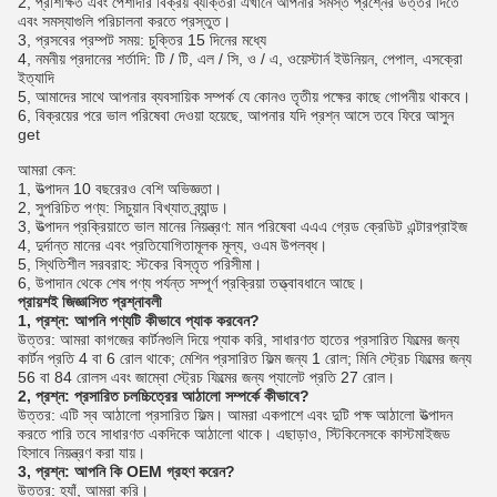
2, প্রশিক্ষিত এবং পেশাদার বিক্রয় ব্যক্তিরা এখানে আপনার সমস্ত প্রশ্নের উত্তর দিতে
এবং সমস্যাগুলি পরিচালনা করতে প্রস্তুত।
3, প্রসবের প্রম্পট সময়: চুক্তির 15 দিনের মধ্যে
4, নমনীয় প্রদানের শর্তাদি: টি / টি, এল / সি, ও / এ, ওয়েস্টার্ন ইউনিয়ন, পেপাল, এসক্রো
ইত্যাদি
5, আমাদের সাথে আপনার ব্যবসায়িক সম্পর্ক যে কোনও তৃতীয় পক্ষের কাছে গোপনীয় থাকবে।
6, বিক্রয়ের পরে ভাল পরিষেবা দেওয়া হয়েছে, আপনার যদি প্রশ্ন আসে তবে ফিরে আসুন
get
আমরা কেন:
1, উত্পাদন 10 বছরেরও বেশি অভিজ্ঞতা।
2, সুপরিচিত পণ্য: সিচুয়ান বিখ্যাত ব্র্যান্ড।
3, উত্পাদন প্রক্রিয়াতে ভাল মানের নিয়ন্ত্রণ: মান পরিষেবা এএএ গ্রেড ক্রেডিট এন্টারপ্রাইজ
4, দুর্দান্ত মানের এবং প্রতিযোগিতামূলক মূল্য, ওএম উপলব্ধ।
5, স্থিতিশীল সরবরাহ: স্টকের বিস্তৃত পরিসীমা।
6, উপাদান থেকে শেষ পণ্য পর্যন্ত সম্পূর্ণ প্রক্রিয়া তত্ত্বাবধানে আছে।
প্রায়শই জিজ্ঞাসিত প্রশ্নাবলী
1, প্রশ্ন: আপনি পণ্যটি কীভাবে প্যাক করবেন?
উত্তর: আমরা কাগজের কার্টনগুলি দিয়ে প্যাক করি, সাধারণত হাতের প্রসারিত ফিল্মের জন্য
কার্টন প্রতি 4 বা 6 রোল থাকে; মেশিন প্রসারিত ফিল্ম জন্য 1 রোল; মিনি স্ট্রেচ ফিল্মের জন্য
56 বা 84 রোলস এবং জাম্বো স্ট্রেচ ফিল্মের জন্য প্যালেট প্রতি 27 রোল।
2, প্রশ্ন: প্রসারিত চলচ্চিত্রের আঠালো সম্পর্কে কীভাবে?
উত্তর: এটি স্ব আঠালো প্রসারিত ফিল্ম। আমরা একপাশে এবং দুটি পক্ষ আঠালো উত্পাদন
করতে পারি তবে সাধারণত একদিকে আঠালো থাকে। এছাড়াও, স্টিকিনেসকে কাস্টমাইজড
হিসাবে নিয়ন্ত্রণ করা যায়।
3, প্রশ্ন: আপনি কি OEM গ্রহণ করেন?
উত্তর: হ্যাঁ, আমরা করি।