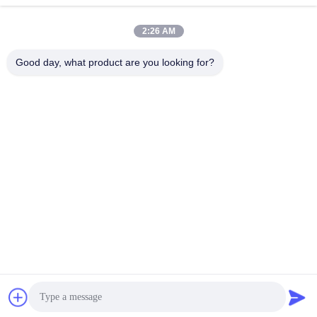
2:26 AM
Good day, what product are you looking for?
Shenzhen Tunsing Plastic Products Co., Ltd.
ts02@tunsing.com.cn
86-755-8996-0062
টুনসিং ইন্ডাস্ট্রিয়াল জোন, ২৮ নম্বর জিয়াটিয়ান গ্রাম, লংটিয়ান স্ট্রিট, পিংশান
জেলা, শেনজেন সিটি, গুয়াংডং প্রদেশ, চীন
চীন ভাল মানের গরম আঠালো আঠালো ফিল্ম সরবরাহকারী. কপিরাইট © 2018-2026
Shenzhen Tunsing Plastic Products Co., Ltd. . সমস্ত অধিকার
সংরক্ষিত.