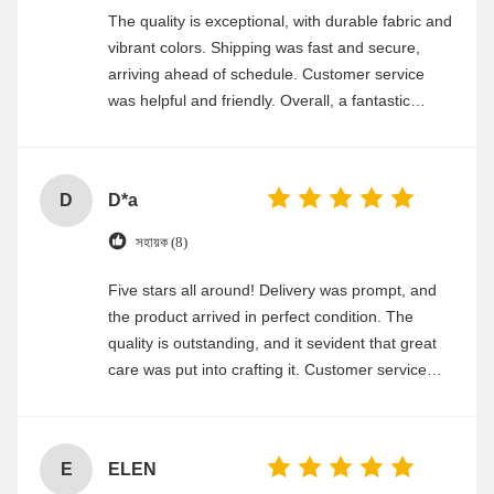
The quality is exceptional, with durable fabric and
vibrant colors. Shipping was fast and secure,
arriving ahead of schedule. Customer service
was helpful and friendly. Overall, a fantastic
experience
D
D*a
সহায়ক (8)
Five stars all around! Delivery was prompt, and
the product arrived in perfect condition. The
quality is outstanding, and it sevident that great
care was put into crafting it. Customer service
was friendly and efficient, ensuring a smooth and
enjoyable shopping experience.
E
ELEN