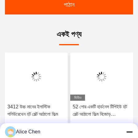
পাঠান
একই পণ্য
ভিডিও
3412 উচ্চ মানের ইলাস্টিক
52 শোর একটি হার্ডনেস টিপিইউ হট
পলিউরেথেন হট মেল্ট আঠালো ফিল্ম
মেল্ট আঠালো ফিল্ম বিজোড়
আন্ডারওয়্যারের জন্য
Alice Chen
সেরা মূল্য পান
সেরা মূল্য পান