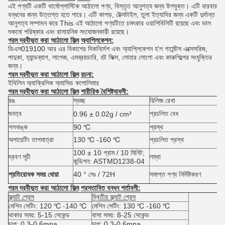
এই পণ্যটি একটি থার্মোপ্লাস্টিক আঠালো পণ্য, বিস্তৃত আনুগত্য জন্য উপযুক্ত। এটি বারবার
বন্ধনের জন্য উত্তপ্ত হতে পারে। এটি কাপড়, টেক্সটাইল, তুলা ইত্যাদির জন্য একটি দুর্দান্ত
আনুগত্য সম্পাদন করে This এই আঠালো পণ্যটিতে চমৎকার ওয়াশিবিলিটি রয়েছে এবং ভাল
শুকনো পরিষ্কার এবং রাসায়নিক সংযোজনকারী রয়েছে।
গরম দ্রবীভূত করা আঠালো ফিল্ম
অ্যাপ্লিকেশন:
ডিএস019100 আর এর বিকাশের দিকনির্দেশ এবং অ্যাপ্লিকেশন হ'ল গার্মেন্টস এক্সেসরিজ,
পাদুকা, হ্যান্ডব্যাগ, লাগেজ, এমব্রয়ডারি, হট ফিক্স, লোহার লোগো এবং কারুশিল্পের সংযুক্তির
জন্য।
গরম দ্রবীভূত করা আঠালো ফিল্ম
রচনা:
ইথিলিন অ্যাক্রিলিক অ্যাসিড কপোলিমার
গরম দ্রবীভূত করা আঠালো ফিল্ম
শারীরিক বৈশিষ্ট্যাবলী:
রঙ
স্বচ্ছ
রিলিজ রেখা
ঘনত্ব
প্রচলিত বেধ
0.96 ± 0.02g / cm³
গলনাঙ্ক
90 ℃
প্রস্থ
অপারেটিং তাপমাত্রা
130 ℃ -160 ℃
প্রচলিত প্রস্থ
100 ± 10 গ্রাম / 10 মিনিট;
দ্রবণ সূচী
লম্বা
কন্ডিশন: ASTMD1238-04
প্রতিরোধক সময় ধোয়া
40 ° সেঃ / 72H
সমাপ্ত পণ্য নির্দিষ্টকরণ
গরম দ্রবীভূত করা আঠালো ফিল্ম
প্রস্তাবিত বন্ধন শর্তাবলী:
ফ্ল্যাট প্রেস
দ্বিতীয় ফ্ল্যাট প্রেস
মেশিন সেটিং: 120 ℃ -140 ℃
মেশিন সেটিং: 130 ℃ -160 ℃
থাকার সময়: 5-15 সেকেন্ড
বাসা সময়: 8-25 সেকেন্ড
চাপ: 0.3-0.6mpa
চাপ: 0.3-0.6mpa