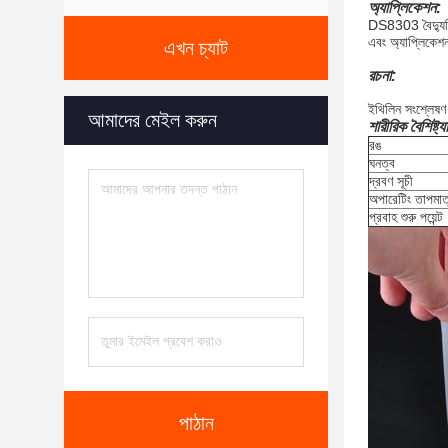
অ্যাপ্লিকেশন:
DS8303 বৈদ্যুতি
এবং অ্যাপ্লিকে
এখন চ্যাট
রচনা:
ইথিলিন সংশ্লেষণ
আমাদের মেইল ​​করুন
শারীরিক বৈশিষ্ট্য
রঙ
ঘনত্ব
দ্রবণ সূচী
অপারেটিং তাপমাত
প্রবাহ শুরু পয়েন্ট
পাঠান