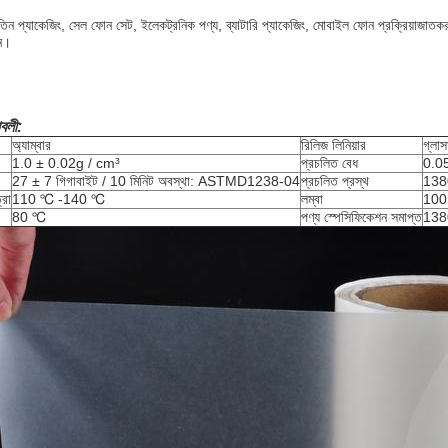
ন প্যাকেজিং, সেল ফোন সেট, ইলেকট্রনিক পণ্য, ব্যাটারি প্যাকেজিং, মোবাইল ফোন প্রক্রিয়াজাতক
শন।
াবলী:
অ্যাম্বার
রিলিজ লিনিয়ার
গ্লা
1.0 ± 0.02g / cm³
প্রচলিত বেধ
0.05
27 ± 7 গিগাবাইট / 10 মিনিট অবস্থা: ASTMD1238-04
প্রচলিত প্রস্থ
13
্রা
110 ℃ -140 ℃
লম্বা
100
80 ℃
পণ্য স্পেসিফিকেশন সমাপ্ত
138