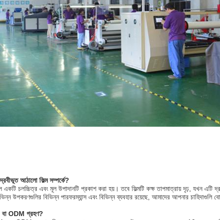
্রবীভূত আঠালো ফিল্ম সম্পর্কে?
 একটি চলচ্চিত্র এবং মূল উপাদানটি প্রকাশ করা হয়।
তবে ফিল্মটি কক্ষ তাপমাত্রায় দৃঢ়, যখন এটি
িভিন্ন উপকরণগুলির বিভিন্ন পারফরম্যান্স এবং বিভিন্ন ব্যবহার রয়েছে, আমাদের আপনার চাহিদাগুলি
 বা ODM গ্রহণ?