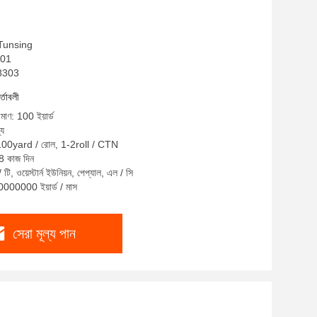
: Tunsing
001
S8303
র্তাবলী
িমাণ: 100 ইয়ার্ড
্য
: 100yard / রোল, 1-2roll / CTN
-8 কাজ দিন
 টি, ওয়েস্টার্ন ইউনিয়ন, পেপ্যাল, এল / সি
10000000 ইয়ার্ড / মাস
সেরা মূল্য পান