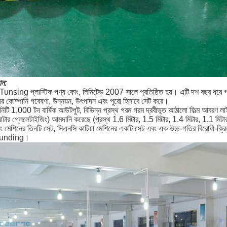
ান:
ing প্লাস্টিক পণ্য কোং, লিমিটেড 2007 সালে প্রতিষ্ঠিত হয়। এটি দশ বছর ধরে গরম 
র কোম্পানি গবেষণা, উন্নয়ন, উৎপাদন এবং পুরো হিসাবে সেট করে।
িটি 1,000 টন বার্ষিক আউটপুট, বিভিন্ন প্রস্থ গরম গরম দ্রবীভূত আঠালো ফিল্ম আবরণ ল
াটার প্লেলেটাইজিং) আমদানি করেছে (প্রস্থ 1.6 মিটার, 1.5 মিটার, 1.4 মিটার, 1.1 মিটার )
্লটিং মেশিনের তিনটি সেট, সিএনসি কাটিয়া মেশিনের একটি সেট এবং এক উচ্চ-গতির বিরোধী-ক্র
ounding।