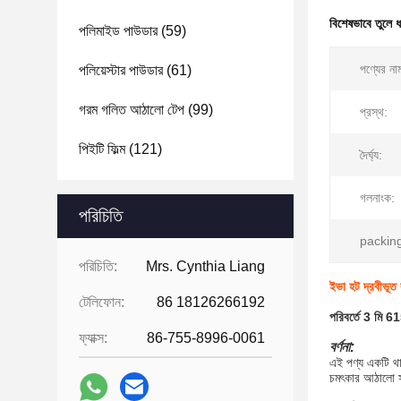
বিশেষভাবে তুলে 
পলিমাইড পাউডার
(59)
পণ্যের না
পলিয়েস্টার পাউডার
(61)
গরম গলিত আঠালো টেপ
(99)
প্রস্থ:
পিইটি ফিল্ম
(121)
দৈর্ঘ্য:
গলনাংক:
পরিচিতি
packin
পরিচিতি:
Mrs. Cynthia Liang
ইভা হট দ্রবীভূ
টেলিফোন:
86 18126266192
পরিবর্তে 3 মি 
ফ্যাক্স:
86-755-8996-0061
বর্ণনা:
এই পণ্য একটি থার
চমৎকার আঠালো সঞ