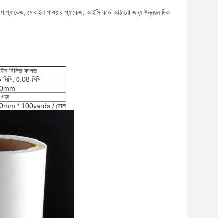
রণ প্যাকেজ, মোবাইল পাওয়ার প্যাকেজ, আইসি কার্ড আঠালো জন্য উন্নয়ন দিক
সাইন রিলিজ কাগজ
 মিমি, 0.08 মিমি
80mm
 গজ
0mm * 100yards / রোল