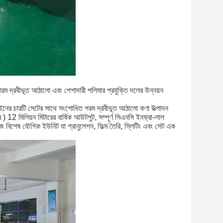
দ্রবীভূত আঠালো এবং পেশাদারী পলিমার প্রযুক্তি দলের উন্নয়ন
াইনের চারটি সেটের সাথে সংশোধিত গরম দ্রবীভূত আঠালো কণা উত্পাদন
 12 মিলিয়ন মিটারের বার্ষিক আউটপুট, সম্পূর্ণ সিএনসি ইনফ্রা-লাল
িজ বিশেষ যৌগিক ইউনিট যা গ্রানুলেশন, ফিল্ম তৈরি, স্লিটিং এবং সেট এক