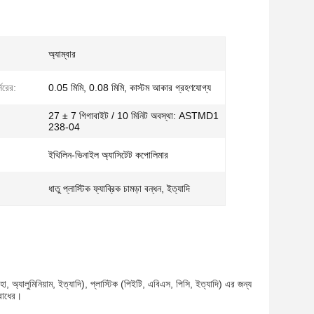
অ্যাম্বার
্সরের:
0.05 মিমি, 0.08 মিমি, কাস্টম আকার গ্রহণযোগ্য
27 ± 7 গিগাবাইট / 10 মিনিট অবস্থা: ASTMD1
238-04
ইথিলিন-ভিনাইল অ্যাসিটেট কপোলিমার
ধাতু প্লাস্টিক ফ্যাব্রিক চামড়া বন্ধন, ইত্যাদি
া, অ্যালুমিনিয়াম, ইত্যাদি), প্লাস্টিক (পিইটি, এবিএস, পিসি, ইত্যাদি) এর জন্য
রোধের।