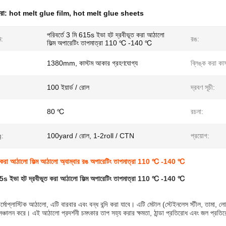
ধরা:
hot melt glue film
,
hot melt glue sheets
পরিবর্তে 3 মি 615s ইভা হট দ্রবীভূত করা আঠালো
ম:
রঙ:
ফিল্ম অপারেটিং তাপমাত্রা 110 ℃ -140 ℃
1380mm, কাস্টম আকার গ্রহণযোগ্য
ব্লিঙ্ক করা কার
100 ইয়ার্ড / রোল
দ্রবণ সূচী:
80 ℃
রচনা:
g:
100yard / রোল, 1-2roll / CTN
প্রয়োগ:
ত করা আঠালো ফিল্ম আঠালো অ্যাম্বার রঙ অপারেটিং তাপমাত্রা 110 ℃ -140 ℃
615s ইভা হট দ্রবীভূত করা আঠালো ফিল্ম অপারেটিং তাপমাত্রা 110 ℃ -140 ℃
্মোপ্লাস্টিক আঠালো, এটি বারবার এবং বন্ধ বন্দি করা যাবে।
এটি মেটাল (স্টেইনলেস স্টীল, তামা, লোহ
্চালন করে। এই আঠালো প্রদর্শনী চমৎকার তাপ সহ্য করার ক্ষমতা, ঠান্ডা প্রতিরোধ এবং জল প্রতি