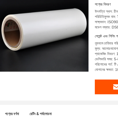
পণ্যের বিবরণ
উৎপত্তি স্থল: চীন
পরিচিতিমুলক নাম
সাক্ষ্যদান: ISO9
মডেল নম্বার: D
পেমেন্ট এবং শিপিং শ
ন্যূনতম চাহিদার পর
মূল্য: আলোচনাযোগ
প্যাকেজিং বিবরণ
ডেলিভারি সময়: 5
পরিশোধের শর্ত: টি /
যোগানের ক্ষমতা: 
পণ্যের বর্ণনা
রেটিং & পর্যালোচনা