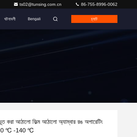
ts02@tunsing.com.cn
86-755-8996-0062
ঘটনাবলী
চ্যাট
Bengali
ভূত করা আঠালো ফিল্ম আঠালো অ্যাম্বার রঙ অপারেটিং
 110 ℃ -140 ℃