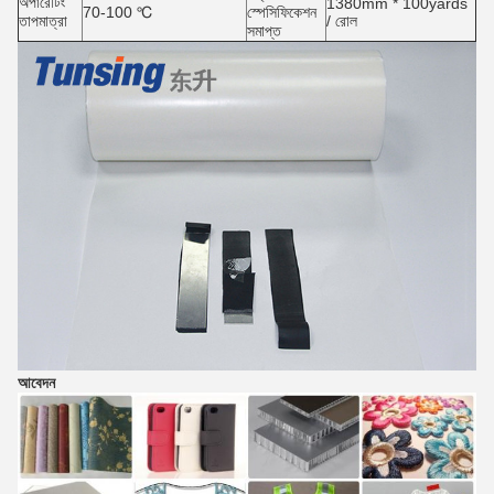
অপারেটিং
1380mm * 100yards
70-100 ℃
স্পেসিফিকেশন
তাপমাত্রা
/ রোল
সমাপ্ত
আবেদন