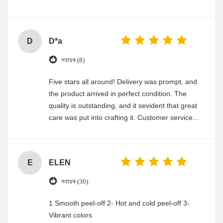
experience
D
D*a
সহায়ক (8)
Five stars all around! Delivery was prompt, and
the product arrived in perfect condition. The
quality is outstanding, and it sevident that great
care was put into crafting it. Customer service
was friendly and efficient, ensuring a smooth and
enjoyable shopping experience.
E
ELEN
সহায়ক (30)
1.Smooth peel-off 2- Hot and cold peel-off 3-
Vibrant colors