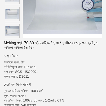
Melting পয়েন্ট 70-80 ℃ ফ্যাব্রিক / গ্লাস / প্লাস্টিকের জন্য গরম দ্রবীভূত
আঠালো আঠালো ইভা ফিল্ম
পণ্যের বিবরণ
উৎপত্তি স্থল: চীন
পরিচিতিমুলক নাম: Tunsing
সাক্ষ্যদান: SGS , ISO9001
মডেল নম্বার: DS011
পেমেন্ট এবং শিপিং শর্তাবলী
ন্যূনতম চাহিদার পরিমাণ: 100 ইয়ার্ড
মূল্য: আলোচনাযোগ্য
প্যাকেজিং বিবরণ: 100yard / রোল, 1-2roll / CTN
ডেলিভারি সময়: 5-8 কাজ দিন