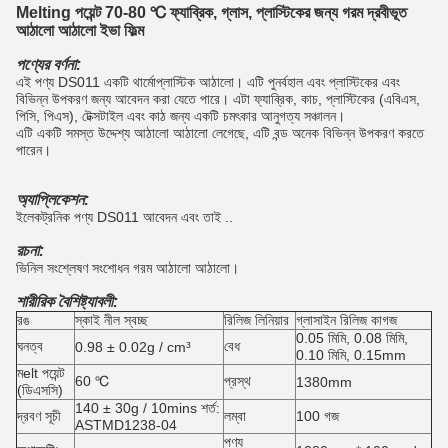
Melting পয়েন্ট 70-80 ℃ ফ্যাব্রিক, গ্লাস, প্লাস্টিকের জন্য গরম দ্রবীভূত
আঠালো আঠালো ইভা ফিল্ম
পণ্যের বর্ণনা:
এই পণ্য DS011 একটি থার্মোপ্লাস্টিক আঠালো। এটি পুনর্বহাল এবং প্লাস্টিকের এবং
বিভিন্ন উপকরণ জন্য আবেদন করা যেতে পারে। এটা ফ্যাব্রিক, কাচ, প্লাস্টিকের (এবিএস,
পিসি, পিএস), টেক্সটাইল এবং কাঠ জন্য একটি চমৎকার আনুগত্য সঞ্চালন।
এটি একটি সমস্ত উদ্দেশ্য আঠালো আঠালো লেগেছে, এটি বন্ড অনেক বিভিন্ন উপকরণ করতে
পারেন।
অ্যাপ্লিকেশন:
ইলেকট্রনিক পণ্য DS011 আবেদন এবং তাই ..
রচনা:
ভিনিল সংশ্লেষণ সংশোধন গরম আঠালো আঠালো।
শারীরিক বৈশিষ্ট্যাবলী:
রঙ
স্কাই নীল স্বচ্ছ
রিলিজ লিনিয়ার
গ্লাসাইন রিলিজ কাগজ
0.05 মিমি, 0.08 মিমি,
ঘনত্ব
বেধ
0.98 ± 0.02g / cm³
0.10 মিমি, 0.15mm
মelt পয়েন্ট
60 ℃
প্রস্থ
1380mm
(ডিএসসি)
140 ± 30g / 10mins শর্ত:
দ্রবণ সূচী
লম্বা
100 গজ
ASTMD1238-04
পণ্য