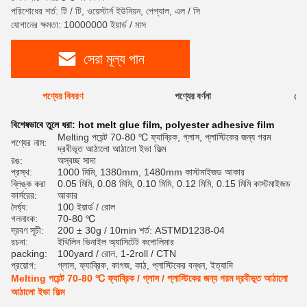
পরিশোধের শর্ত: টি / টি, ওয়েস্টার্ন ইউনিয়ন, পেপ্যাল, এল / সি
যোগানের ক্ষমতা: 10000000 ইয়ার্ড / মাস
সেরা মূল্য পান
পণ্যের বিবরণ
পণ্যের বর্ণনা
রেটি
বিশেষভাবে তুলে ধরা:
hot melt glue film
,
polyester adhesive film
Melting পয়েন্ট 70-80 ℃ ফ্যাব্রিক, গ্লাস, প্লাস্টিকের জন্য গরম
পণ্যের নাম:
দ্রবীভূত আঠালো আঠালো ইভা ফিল্ম
রঙ:
অস্বচ্ছ সাদা
প্রস্থ:
1000 মিমি, 1380mm, 1480mm কাস্টমাইজড আকার
ব্লিঙ্ক করা
0.05 মিমি, 0.08 মিমি, 0.10 মিমি, 0.12 মিমি, 0.15 মিমি কাস্টমাইজড
কার্সরের:
আকার
দৈর্ঘ্য:
100 ইয়ার্ড / রোল
গলনাংক:
70-80 ℃
দ্রবণ সূচী:
200 ± 30g / 10min শর্ত: ASTMD1238-04
রচনা:
ইথিলিন ভিনাইল অ্যাসিটেট কপোলিমার
packing:
100yard / রোল, 1-2roll / CTN
প্রয়োগ:
গ্লাস, ফ্যাব্রিক, কাগজ, কাঠ, প্লাস্টিকের বন্ধন, ইত্যাদি
Melting পয়েন্ট 70-80 ℃ ফ্যাব্রিক / গ্লাস / প্লাস্টিকের জন্য গরম দ্রবীভূত আঠালো
আঠালো ইভা ফিল্ম