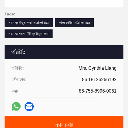
Tags:
গরম দ্রবীভূত করা আঠালো ফিল্ম
পলিয়েস্টার আঠালো ফিল্ম
গরম আঠালো শীট দ্রবীভূত করা
পরিচিতি
পরিচিতি:
Mrs. Cynthia Liang
টেলিফোন:
86 18126266192
ফ্যাক্স:
86-755-8996-0061
এখন চ্যাট