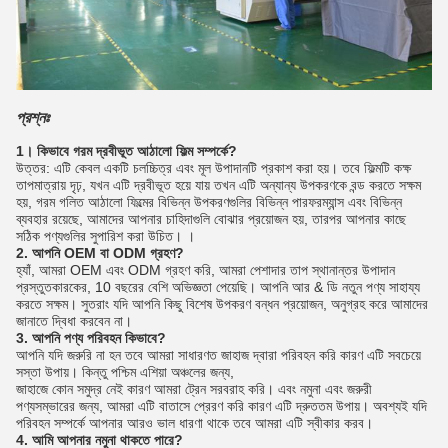
প্রশ্নঃ
1। কিভাবে গরম দ্রবীভূত আঠালো ফিল্ম সম্পর্কে?
উত্তর: এটি কেবল একটি চলচ্চিত্র এবং মূল উপাদানটি প্রকাশ করা হয়।
তবে ফিল্মটি কক্ষ
তাপমাত্রায় দৃঢ়, যখন এটি দ্রবীভূত হয়ে যায় তখন এটি অন্যান্য উপকরণকে বন্ড করতে সক্ষম
হয়, গরম গলিত আঠালো ফিল্মের বিভিন্ন উপকরণগুলির বিভিন্ন পারফরম্যান্স এবং বিভিন্ন
ব্যবহার রয়েছে, আমাদের আপনার চাহিদাগুলি বোঝার প্রয়োজন হয়, তারপর আপনার কাছে
সঠিক পণ্যগুলির সুপারিশ করা উচিত। ।
2. আপনি OEM বা ODM গ্রহণ?
হ্যাঁ, আমরা OEM এবং ODM গ্রহণ করি, আমরা পেশাদার তাপ স্থানান্তর উপাদান
প্রস্তুতকারকের, 10 বছরের বেশি অভিজ্ঞতা পেয়েছি।
আপনি আর & ডি নতুন পণ্য সাহায্য
করতে সক্ষম।
সুতরাং যদি আপনি কিছু বিশেষ উপকরণ বন্ধন প্রয়োজন, অনুগ্রহ করে আমাদের
জানাতে দ্বিধা করবেন না।
3. আপনি পণ্য পরিবহন কিভাবে?
আপনি যদি জরুরি না হন তবে আমরা সাধারণত জাহাজ দ্বারা পরিবহন করি কারণ এটি সবচেয়ে
সস্তা উপায়।
কিন্তু পশ্চিম এশিয়া অঞ্চলের জন্য,
জাহাজে কোন সমুদ্র নেই কারণ আমরা ট্রেন সরবরাহ করি।
এবং নমুনা এবং জরুরী
পণ্যসম্ভারের জন্য, আমরা এটি বাতাসে প্রেরণ করি কারণ এটি দ্রুততম উপায়। অবশ্যই যদি
পরিবহন সম্পর্কে আপনার আরও ভাল ধারণা থাকে তবে আমরা এটি স্বীকার করব।
4. আমি আপনার নমুনা থাকতে পারে?