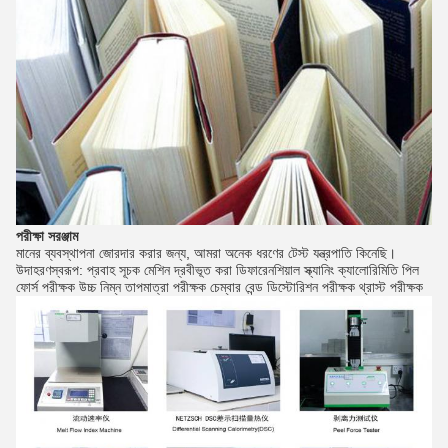
পরীক্ষা সরঞ্জাম
মানের ব্যবস্থাপনা জোরদার করার জন্য, আমরা অনেক ধরণের টেস্ট যন্ত্রপাতি কিনেছি।
উদাহরণস্বরূপ: প্রবাহ সূচক মেশিন দ্রবীভূত করা ডিফারেনশিয়াল স্ক্যানিং ক্যালোরিমিতি পিল
ফোর্স পরীক্ষক উচ্চ নিম্ন তাপমাত্রা পরীক্ষক চেম্বার বেন্ড ডিস্টোরিশন পরীক্ষক থ্রাস্ট পরীক্ষক