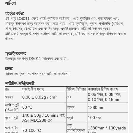
আঠালো
পণ্যের বর্ণনা:
এই পণ্য DS011 একটি থার্মোপ্লাস্টিক আঠালো। এটি পুনর্বহাল এবং প্লাস্টিকের এবং
বিভিন্ন উপকরণ জন্য আবেদন করা যেতে পারে। এটি ফ্যাব্রিক, গ্লাস, প্লাস্টিক (এবিএস,
পিসি, পিএস), টেক্সটাইল এবং কাঠের জন্য একটি চমৎকার আঠালো সঞ্চালন করে।
এটি একটি সমস্ত উদ্দেশ্য আঠালো আঠালো লেগেছে, এটি বন্ড অনেক বিভিন্ন উপকরণ করতে
পারেন।
অ্যাপ্লিকেশন:
ইলেকট্রনিক পণ্য DS011 আবেদন এবং তাই ..
রচনা:
ভিনিল সংশ্লেষণ সংশোধন গরম আঠালো আঠালো।
শারীরিক বৈশিষ্ট্যাবলী:
রঙ
স্কাই নীল স্বচ্ছ
রিলিজ লিনিয়ার
গ্লাসাইন রিলিজ কাগজ
0.05 মিমি, 0.08 মিমি,
ঘনত্ব
বেধ
0.98 ± 0.02g / cm³
0.10 মিমি, 0.15mm
মelt পয়েন্ট
60 ℃
প্রস্থ
1380mm
(ডিএসসি)
140 ± 30g / 10mins শর্ত:
দ্রবণ সূচী
লম্বা
100 গজ
ASTMD1238-04
পণ্য
অপারেটিং
1380mm * 100yards
70-100 ℃
স্পেসিফিকেশন
তাপমাত্রা
/ রোল