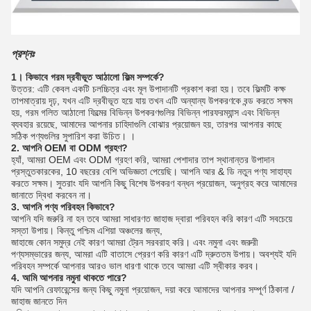
প্রশ্নঃ
1। কিভাবে গরম দ্রবীভূত আঠালো ফিল্ম সম্পর্কে?
উত্তর: এটি কেবল একটি চলচ্চিত্র এবং মূল উপাদানটি প্রকাশ করা হয়।
তবে ফিল্মটি কক্ষ
তাপমাত্রায় দৃঢ়, যখন এটি দ্রবীভূত হয়ে যায় তখন এটি অন্যান্য উপকরণকে বন্ড করতে সক্ষম
হয়, গরম গলিত আঠালো ফিল্মের বিভিন্ন উপকরণগুলির বিভিন্ন পারফরম্যান্স এবং বিভিন্ন
ব্যবহার রয়েছে, আমাদের আপনার চাহিদাগুলি বোঝার প্রয়োজন হয়, তারপর আপনার কাছে
সঠিক পণ্যগুলির সুপারিশ করা উচিত। ।
2. আপনি OEM বা ODM গ্রহণ?
হ্যাঁ, আমরা OEM এবং ODM গ্রহণ করি, আমরা পেশাদার তাপ স্থানান্তর উপাদান
প্রস্তুতকারকের, 10 বছরের বেশি অভিজ্ঞতা পেয়েছি।
আপনি আর & ডি নতুন পণ্য সাহায্য
করতে সক্ষম।
সুতরাং যদি আপনি কিছু বিশেষ উপকরণ বন্ধন প্রয়োজন, অনুগ্রহ করে আমাদের
জানাতে দ্বিধা করবেন না।
3. আপনি পণ্য পরিবহন কিভাবে?
আপনি যদি জরুরি না হন তবে আমরা সাধারণত জাহাজ দ্বারা পরিবহন করি কারণ এটি সবচেয়ে
সস্তা উপায়।
কিন্তু পশ্চিম এশিয়া অঞ্চলের জন্য,
জাহাজে কোন সমুদ্র নেই কারণ আমরা ট্রেন সরবরাহ করি।
এবং নমুনা এবং জরুরী
পণ্যসম্ভারের জন্য, আমরা এটি বাতাসে প্রেরণ করি কারণ এটি দ্রুততম উপায়। অবশ্যই যদি
পরিবহন সম্পর্কে আপনার আরও ভাল ধারণা থাকে তবে আমরা এটি স্বীকার করব।
4. আমি আপনার নমুনা থাকতে পারে?
যদি আপনি রেফারেন্সের জন্য কিছু নমুনা প্রয়োজন, দয়া করে আমাদের আপনার সম্পূর্ণ ঠিকানা /
জাহাজ জানতে দিন