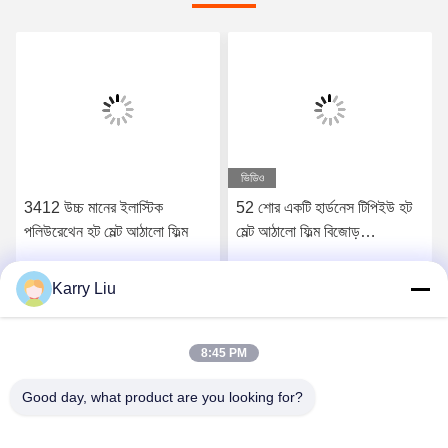
ভিডিও
3412 উচ্চ মানের ইলাস্টিক
52 শোর একটি হার্ডনেস টিপিইউ হট
পলিউরেথেন হট মেল্ট আঠালো ফিল্ম
মেল্ট আঠালো ফিল্ম বিজোড়
আন্ডারওয়্যারের জন্য
Karry Liu
সেরা মূল্য পান
সেরা মূল্য পান
8:45 PM
Good day, what product are you looking for?