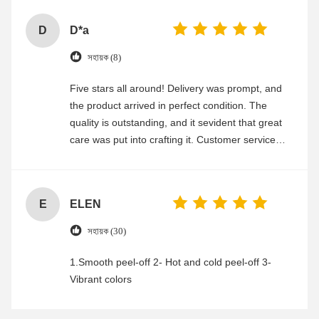
D
D*a
সহায়ক (8)
Five stars all around! Delivery was prompt, and
the product arrived in perfect condition. The
quality is outstanding, and it sevident that great
care was put into crafting it. Customer service
was friendly and efficient, ensuring a smooth and
enjoyable shopping experience.
E
ELEN
সহায়ক (30)
1.Smooth peel-off 2- Hot and cold peel-off 3-
Vibrant colors