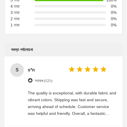
4 তারা
0%
3 তারা
0%
2 তারা
0%
1 তারা
0%
সমস্ত পর্যালোচনা
S
s*n
সহায়ক (121)
The quality is exceptional, with durable fabric and
vibrant colors. Shipping was fast and secure,
arriving ahead of schedule. Customer service
was helpful and friendly. Overall, a fantastic
experience