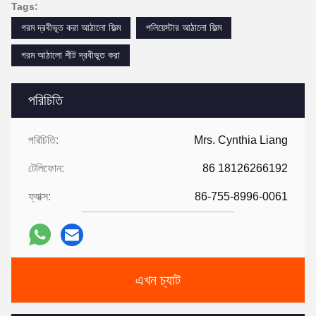
Tags:
গরম দ্রবীভূত করা আঠালো ফিল্ম
পলিয়েস্টার আঠালো ফিল্ম
গরম আঠালো শীট দ্রবীভূত করা
পরিচিতি
পরিচিতি:
Mrs. Cynthia Liang
টেলিফোন:
86 18126266192
ফ্যাক্স:
86-755-8996-0061
এখন চ্যাট