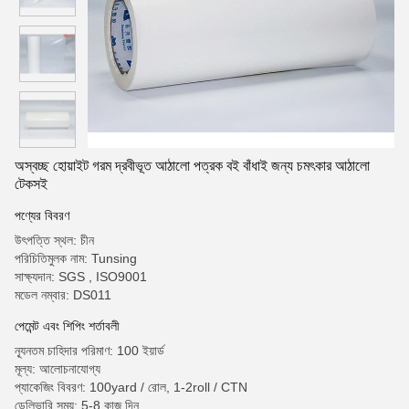
অস্বচ্ছ হোয়াইট গরম দ্রবীভূত আঠালো পত্রক বই বাঁধাই জন্য চমৎকার আঠালো
টেকসই
পণ্যের বিবরণ
উৎপত্তি স্থল: চীন
পরিচিতিমুলক নাম: Tunsing
সাক্ষ্যদান: SGS , ISO9001
মডেল নম্বার: DS011
পেমেন্ট এবং শিপিং শর্তাবলী
ন্যূনতম চাহিদার পরিমাণ: 100 ইয়ার্ড
মূল্য: আলোচনাযোগ্য
প্যাকেজিং বিবরণ: 100yard / রোল, 1-2roll / CTN
ডেলিভারি সময়: 5-8 কাজ দিন