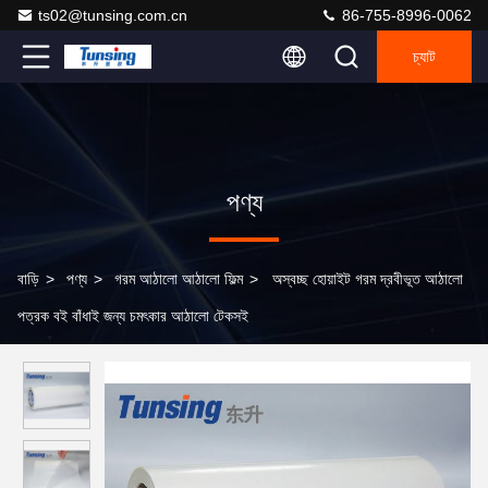
ts02@tunsing.com.cn
86-755-8996-0062
চ্যাট
পণ্য
বাড়ি
>
পণ্য
>
গরম আঠালো আঠালো ফিল্ম
>
অস্বচ্ছ হোয়াইট গরম দ্রবীভূত আঠালো
পত্রক বই বাঁধাই জন্য চমৎকার আঠালো টেকসই