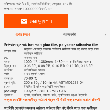
পরিশোধের শর্ত: টি / টি, ওয়েস্টার্ন ইউনিয়ন, পেপ্যাল, এল / সি
যোগানের ক্ষমতা: 10000000 ইয়ার্ড / মাস
সেরা মূল্য পান
পণ্যের বিবরণ
পণ্যের বর্ণনা
রেটি
বিশেষভাবে তুলে ধরা:
hot melt glue film
,
polyester adhesive film
অনুলিপি হোয়াইট চমৎকার আঠালো আঠালো ফিল্ম বই বাঁধাই জন্য গরম
পণ্যের নাম:
দ্রবীভূত আঠালো
রঙ:
অস্বচ্ছ সাদা
প্রস্থ:
1000 মিমি, 1380mm, 1480mm কাস্টমাইজড আকার
ব্লিঙ্ক করা
0.05 মিমি, 0.08 মিমি, 0.10 মিমি, 0.12 মিমি, 0.15 মিমি
কার্সরের:
কাস্টমাইজড আকার
দৈর্ঘ্য:
100 ইয়ার্ড / রোল
গলনাংক:
70-80 ℃
দ্রবণ সূচী:
200 ± 30g / 10min শর্ত: ASTMD1238-04
রচনা:
ইথিলিন ভিনাইল অ্যাসিটেট কপোলিমার
packing:
100yard / রোল, 1-2roll / CTN
প্রয়োগ:
গ্লাস, ফ্যাব্রিক, কাগজ, কাঠ, প্লাস্টিকের বন্ধন, ইত্যাদি
অস্বচ্ছ হোয়াইট গরম দ্রবীভূত আঠালো পত্রক বই বাঁধাই জন্য চমৎকার আঠালো টেকসই
অনুলিপি হোয়াইট চমৎকার আঠালো আঠালো ফিল্ম বই বাঁধাই জন্য গরম দ্রবীভূত