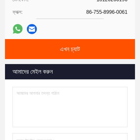
ফ্যাক্স:
86-755-8996-0061
এখন চ্যাট
আমাদের মেইল ​​করুন