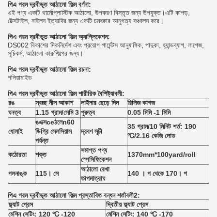
পিএ
গরম দ্রবীভূত আঠালো ফিল্ম বর্ণনা:
এই পণ্য একটি থার্মোপ্লাস্টিক আঠালো, উপকরণ বিস্তৃত জন্য উপযুক্ত।এটি কাপড়,
টেক্সটাইল, নাইলন ইত্যাদির জন্য একটি চমৎকার আনুগত্য সঞ্চালন করে।
পিএ
গরম দ্রবীভূত আঠালো ফিল্ম অ্যাপ্লিকেশন:
DS002 বিকাশের দিকনির্দেশ এবং প্রয়োগ গার্মেন্টস আনুষাঙ্গিক, পাদুকা, হ্যান্ডব্যাগ, লাগেজ,
সূচিকর্ম, আঠালো কারুশিল্পের জন্য।
পিএ
গরম দ্রবীভূত আঠালো ফিল্ম রচনা:
পলিয়ামাইড
পিএ
গরম দ্রবীভূত আঠালো ফিল্ম
শারীরিক বৈশিষ্ট্যাবলী:
রঙ
স্বচ্ছ নীল আকাশ
লাইনার ছেড়ে দিন
রিলিজ কাগজ
ঘনত্ব
1.15 গ্রাম/সেমি 3
পুরুত্ব
0.05 মিমি -1 মিমি
ঙ
এক্স
ce
ঠ
লে
n
60
35 গ্রাম/10 মিনিট শর্ত: 190
ধোলাই
ডিগ্রি সেলসিয়াস
দ্রবণ সূচী
℃/2.16 কেজি লোড
পর্যন্ত
সমাপ্ত পণ্য
কঠোরতা
শক্ত
1370mm*100yard/roll
স্পেসিফিকেশন
আঠালো রেখা
গলনাঙ্ক
115। সে
140
। গ
থেকে 170
। গ
তাপমাত্রা
ঘ
পিএ
গরম দ্রবীভূত আঠালো ফিল্ম
প্রস্তাবিত বন্ধন শর্তাবলী
2
:
ফ্ল্যাট প্রেস
দ্বিতীয় ফ্ল্যাট প্রেস
মেশিন সেটিং: 120 ℃ -120
মেশিন সেটিং: 140 ℃ -170