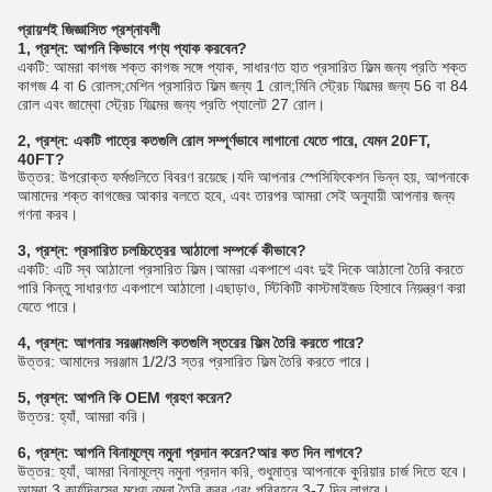
প্রায়শই জিজ্ঞাসিত প্রশ্নাবলী
1, প্রশ্ন: আপনি কিভাবে পণ্য প্যাক করবেন?
একটি: আমরা কাগজ শক্ত কাগজ সঙ্গে প্যাক, সাধারণত হাত প্রসারিত ফিল্ম জন্য প্রতি শক্ত
কাগজ 4 বা 6 রোলস;মেশিন প্রসারিত ফিল্ম জন্য 1 রোল;মিনি স্ট্রেচ ফিল্মের জন্য 56 বা 84
রোল এবং জাম্বো স্ট্রেচ ফিল্মের জন্য প্রতি প্যালেট 27 রোল।
2, প্রশ্ন: একটি পাত্রে কতগুলি রোল সম্পূর্ণভাবে লাগানো যেতে পারে, যেমন 20FT,
40FT?
উত্তর: উপরোক্ত ফর্মগুলিতে বিবরণ রয়েছে।যদি আপনার স্পেসিফিকেশন ভিন্ন হয়, আপনাকে
আমাদের শক্ত কাগজের আকার বলতে হবে, এবং তারপর আমরা সেই অনুযায়ী আপনার জন্য
গণনা করব।
3, প্রশ্ন: প্রসারিত চলচ্চিত্রের আঠালো সম্পর্কে কীভাবে?
একটি: এটি স্ব আঠালো প্রসারিত ফিল্ম।আমরা একপাশে এবং দুই দিকে আঠালো তৈরি করতে
পারি কিন্তু সাধারণত একপাশে আঠালো।এছাড়াও, স্টিকিটি কাস্টমাইজড হিসাবে নিয়ন্ত্রণ করা
যেতে পারে।
4, প্রশ্ন: আপনার সরঞ্জামগুলি কতগুলি স্তরের ফিল্ম তৈরি করতে পারে?
উত্তর: আমাদের সরঞ্জাম 1/2/3 স্তর প্রসারিত ফিল্ম তৈরি করতে পারে।
5, প্রশ্ন: আপনি কি OEM গ্রহণ করেন?
উত্তর: হ্যাঁ, আমরা করি।
6, প্রশ্ন: আপনি বিনামূল্যে নমুনা প্রদান করেন?আর কত দিন লাগবে?
উত্তর: হ্যাঁ, আমরা বিনামূল্যে নমুনা প্রদান করি, শুধুমাত্র আপনাকে কুরিয়ার চার্জ দিতে হবে।
আমরা 3 কার্যদিবসের মধ্যে নমুনা তৈরি করব এবং পরিবহনে 3-7 দিন লাগবে।