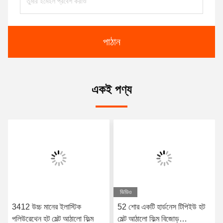
পাঠান
একই পণ্য
ভিডিও
3412 উচ্চ মানের ইলাস্টিক
52 শোর একটি হার্ডনেস টিপিইউ হট
পলিউরেথেন হট মেল্ট আঠালো ফিল্ম
মেল্ট আঠালো ফিল্ম বিজোড়