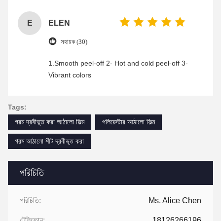
enjoyable shopping experience.
E
ELEN
সহায়ক (30)
1.Smooth peel-off 2- Hot and cold peel-off 3-
Vibrant colors
Tags:
গরম দ্রবীভূত করা আঠালো ফিল্ম
পলিয়েস্টার আঠালো ফিল্ম
গরম আঠালো শীট দ্রবীভূত করা
পরিচিতি
পরিচিতি:
Ms. Alice Chen
টেলিফোন:
18126266196