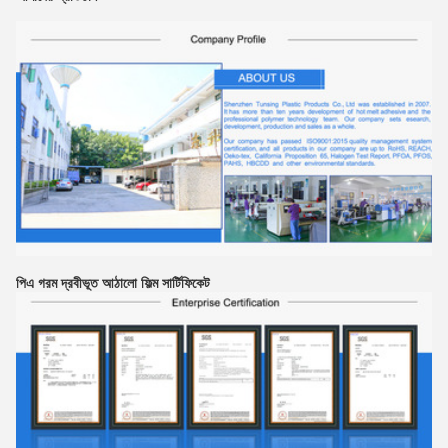
পিএ গরম দ্রবীভূত আঠালো ফিল্ম সার্টিফিকেট