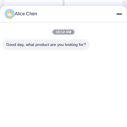
আন্ডারওয়্যারের জন্য
Alice Chen
সেরা মূল্য পান
সেরা মূল্য পান
10:12 AM
Good day, what product are you looking for?
Shenzhen Tunsing Plastic Products Co., Ltd.
ts02@tunsing.com.cn
86-755-8996-0062
টুনসিং ইন্ডাস্ট্রিয়াল জোন, ২৮ নম্বর জিয়াটিয়ান গ্রাম, লংটিয়ান স্ট্রিট, পিংশান
জেলা, শেনজেন সিটি, গুয়াংডং প্রদেশ, চীন