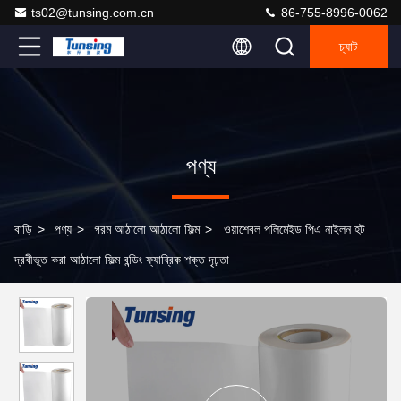
ts02@tunsing.com.cn
86-755-8996-0062
চ্যাট
পণ্য
বাড়ি
>
পণ্য
>
গরম আঠালো আঠালো ফিল্ম
>
ওয়াশেবল পলিমেইড পিএ নাইলন হট
দ্রবীভূত করা আঠালো ফিল্ম বন্ডিং ফ্যাব্রিক শক্ত দৃঢ়তা