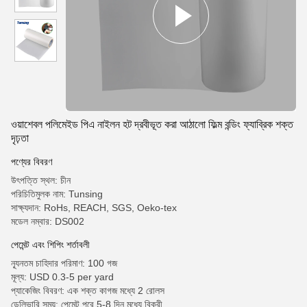
ওয়াশেবল পলিমেইড পিএ নাইলন হট দ্রবীভূত করা আঠালো ফিল্ম বন্ডিং ফ্যাব্রিক শক্ত
দৃঢ়তা
পণ্যের বিবরণ
উৎপত্তি স্থল: চীন
পরিচিতিমুলক নাম: Tunsing
সাক্ষ্যদান: RoHs, REACH, SGS, Oeko-tex
মডেল নম্বার: DS002
পেমেন্ট এবং শিপিং শর্তাবলী
ন্যূনতম চাহিদার পরিমাণ: 100 গজ
মূল্য: USD 0.3-5 per yard
প্যাকেজিং বিবরণ: এক শক্ত কাগজ মধ্যে 2 রোলস
ডেলিভারি সময়: পেমেন্ট পরে 5-8 দিন মধ্যে বিক্রী