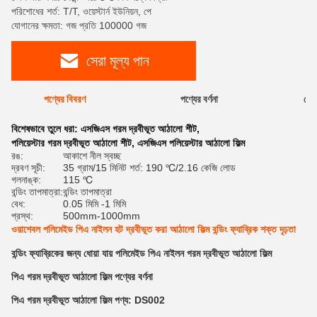
পরিশোধের শর্ত: T/T, ওয়েস্টার্ন ইউনিয়ন, পে
যোগানের ক্ষমতা: গজ প্রতি 100000 গজ
সেরা মূল্য পান
পণ্যের বিবরণ
পণ্যের বর্ণনা
রেটি
বিশেষভাবে তুলে ধরা:
এসজিএস গরম দ্রবীভূত আঠালো শীট
,
পলিয়েস্টার গরম দ্রবীভূত আঠালো শীট
,
এসজিএস পলিয়েস্টার আঠালো ফিল্ম
রঙ:
আকাশে নীল স্বচ্ছ
দ্রবণ সূচী:
35 গ্রাম/15 মিনিট শর্ত: 190 ℃/2.16 কেজি লোড
গলনাঙ্ক:
115 ℃
বন্ডিং তাপমাত্রা:
বন্ডিং তাপমাত্রা
বেধ:
0.05 মিমি -1 মিমি
প্রস্থ:
500mm-1000mm
ওয়াশেবল পলিমেইড পিএ নাইলন হট দ্রবীভূত করা আঠালো ফিল্ম বন্ডিং ফ্যাব্রিক শক্ত দৃঢ়তা
বন্ডিং ফ্যাব্রিকের জন্য ধোয়া যায় পলিমেইড পিএ নাইলন গরম দ্রবীভূত আঠালো ফিল্ম
পিএ
গরম দ্রবীভূত আঠালো ফিল্ম
পণ্যের বর্ণনা
পিএ
গরম দ্রবীভূত আঠালো ফিল্ম পণ্য: DS002