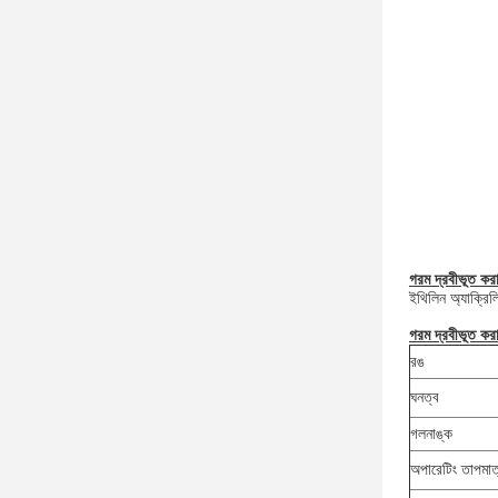
গরম দ্রবীভূত কর
ইথিলিন অ্যাক্রি
গরম দ্রবীভূত কর
রঙ
ঘনত্ব
গলনাঙ্ক
অপারেটিং তাপমাত