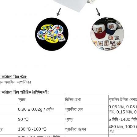
া আঠালো ফিল্ম
গঠন:
লিক অ্যাসিড কপোলিমার
া আঠালো ফিল্ম
শারীরিক বৈশিষ্ট্যাবলী:
স্বচ্ছ
রিলিজ রেখা
গ্লাসিন রিলিজ পেপা
0.05 মিমি, 0.08 ম
0.96 ± 0.02g / সেমি³
প্রচলিত বেধ
মিমি, 0.15 মিমি, 0
90 ℃
প্রস্থ
5 মিমি -1480 মিমি
480 মিমি, 1000 
্রা
130 ℃ -160 ℃
প্রচলিত প্রস্থ
মিমি