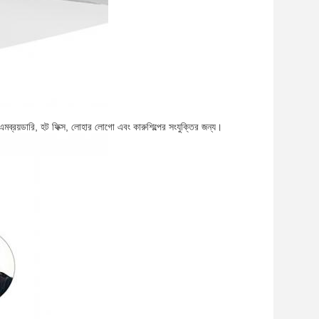
এমব্রয়ডারি, হট ফিক্স, লোহার লোগো এবং কারুশিল্পের সংযুক্তির জন্য।