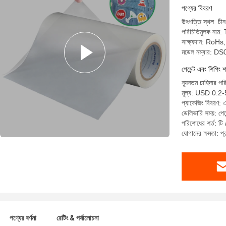
পণ্যের বিবরণ
উৎপত্তি স্থল: চীন
পরিচিতিমুলক নাম
সাক্ষ্যদান: Ro
মডেল নম্বার: 
পেমেন্ট এবং শিপিং শ
ন্যূনতম চাহিদার পর
মূল্য: USD 0.2-
প্যাকেজিং বিবরণ:
ডেলিভারি সময়: পেম
পরিশোধের শর্ত: টি 
যোগানের ক্ষমতা: 
পণ্যের বর্ণনা
রেটিং & পর্যালোচনা