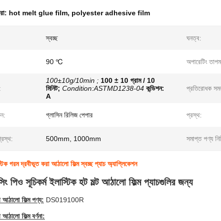
ধরা:
hot melt glue film
,
polyester adhesive film
স্বচ্ছ
ঘনত্ব:
90 ℃
অপারেটিং তাপমা
100±10g/10min ;
100 ± 10 গ্রাম / 10
:
মিনিট;
Condition:ASTMD1238-04
কন্ডিশন:
প্রতিরোধক সময়
A
ুন:
গ্লাসিন রিলিজ পেপার
প্রস্থ:
্রস্থ:
500mm, 1000mm
সমাপ্ত পণ্য নির্
স্টিক গরম দ্রবীভূত করা আঠালো ফিল্ম স্বচ্ছ প্যাচ অ্যাপ্লিকেশন
ং পিও সূচিকর্ম ইলাস্টিক হট মল্ট আঠালো ফিল্ম প্যাচগুলির জন্য
 আঠালো ফিল্ম পণ্য:
DS019100R
া আঠালো ফিল্ম
বর্ণনা: