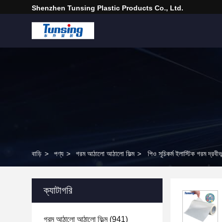
Shenzhen Tunsing Plastic Products Co., Ltd.
বাড়ি
>
পণ্য
>
গরম আঠালো আঠালো ফিল্ম
>
পিও সূচিকর্ম ইলাস্টিক গরম দ্রবী
ক্যাটাগরি
গরম আঠালো আঠালো ফিল্ম
(941)