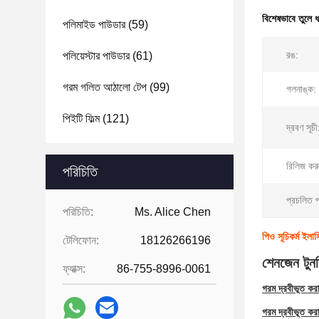
বিশেষভাবে তুলে 
পলিমাইড পাউডার
(59)
রঙ:
পলিয়েস্টার পাউডার
(61)
গরম গলিত আঠালো টেপ
(99)
গলনাঙ্ক:
পিইটি ফিল্ম
(121)
দ্রবণ সূচী
রিলিজ কর
পরিচিতি
প্রচলিত প
পরিচিতি:
Ms. Alice Chen
পিও সূচিকর্ম ইলা
টেলিফোন:
18126266196
শেনজেন টুনসি
ফ্যাক্স:
86-755-8996-0061
গরম দ্রবীভূত করা
গরম দ্রবীভূত কর