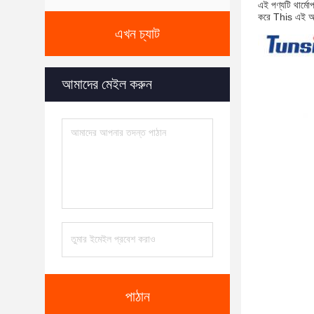
এই পণ্যটি থার্মো
করে This এই আঠা
এখন চ্যাট
আমাদের মেইল ​​করুন
পাঠান