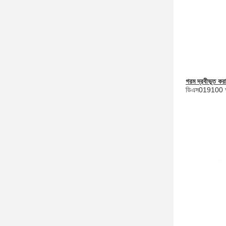
গরম দ্রবীভূত কর
ডিএস019100 আর এর