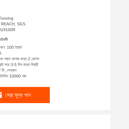
: Tunsing
Hs, REACH, SGS
DS019100R
র্তাবলী
িমাণ: 100 ইয়ার্ড
5
 এক শক্ত কাগজ মধ্যে 2 রোলস
েন্ট পরে 3-5 দিন মধ্যে বিক্রী
/ টি, পেপ্যাল
প্রতিদিন 10000 গজ
সেরা মূল্য পান