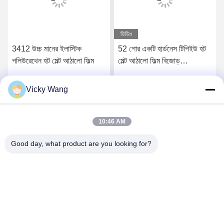
ভিডিও
3412 উচ্চ মানের ইলাস্টিক
52 শোর একটি হার্ডনেস টিপিইউ হট
পলিউরেথেন হট মেল্ট আঠালো ফিল্ম
মেল্ট আঠালো ফিল্ম বিজোড়
আন্ডারওয়্যারের জন্য
Vicky Wang
সেরা মূল্য পান
সেরা মূল্য পান
10:46 AM
Good day, what product are you looking for?
Shenzhen Tunsing Plastic Products Co., Ltd.
ts02@tunsing.com.cn
86-755-8996-0062