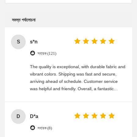
সমস্ত পর্যালোচনা
S
s*n
সহায়ক (121)
The quality is exceptional, with durable fabric and
vibrant colors. Shipping was fast and secure,
arriving ahead of schedule. Customer service
was helpful and friendly. Overall, a fantastic
experience
D
D*a
সহায়ক (8)