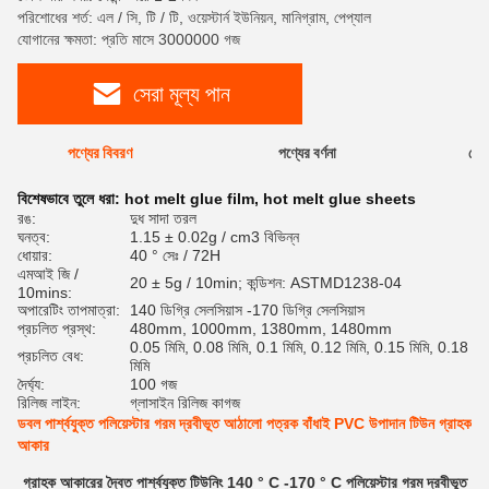
পরিশোধের শর্ত: এল / সি, টি / টি, ওয়েস্টার্ন ইউনিয়ন, মানিগ্রাম, পেপ্যাল
যোগানের ক্ষমতা: প্রতি মাসে 3000000 গজ
সেরা মূল্য পান
পণ্যের বিবরণ
পণ্যের বর্ণনা
রেটি
বিশেষভাবে তুলে ধরা:
hot melt glue film
,
hot melt glue sheets
রঙ:
দুধ সাদা তরল
ঘনত্ব:
1.15 ± 0.02g / cm3 বিভিন্ন
ধোয়ার:
40 ° সেঃ / 72H
এমআই জি /
20 ± 5g / 10min; কন্ডিশন: ASTMD1238-04
10mins:
অপারেটিং তাপমাত্রা:
140 ডিগ্রি সেলসিয়াস -170 ডিগ্রি সেলসিয়াস
প্রচলিত প্রস্থ:
480mm, 1000mm, 1380mm, 1480mm
0.05 মিমি, 0.08 মিমি, 0.1 মিমি, 0.12 মিমি, 0.15 মিমি, 0.18
প্রচলিত বেধ:
মিমি
দৈর্ঘ্য:
100 গজ
রিলিজ লাইন:
গ্লাসাইন রিলিজ কাগজ
ডবল পার্শ্বযুক্ত পলিয়েস্টার গরম দ্রবীভূত আঠালো পত্রক বাঁধাই PVC উপাদান টিউন গ্রাহক
আকার
গ্রাহক আকারের দ্বৈত পার্শ্বযুক্ত টিউনিং 140 ° C -170 ° C পলিয়েস্টার গরম দ্রবীভূত