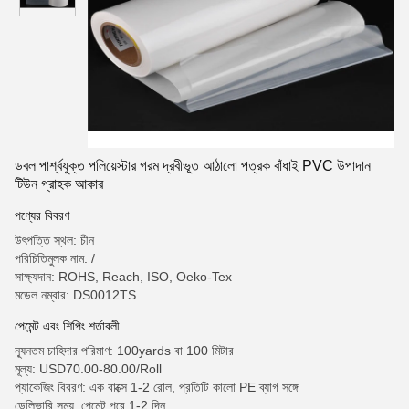
ডবল পার্শ্বযুক্ত পলিয়েস্টার গরম দ্রবীভূত আঠালো পত্রক বাঁধাই PVC উপাদান
টিউন গ্রাহক আকার
পণ্যের বিবরণ
উৎপত্তি স্থল: চীন
পরিচিতিমুলক নাম: /
সাক্ষ্যদান: ROHS, Reach, ISO, Oeko-Tex
মডেল নম্বার: DS0012TS
পেমেন্ট এবং শিপিং শর্তাবলী
ন্যূনতম চাহিদার পরিমাণ: 100yards বা 100 মিটার
মূল্য: USD70.00-80.00/Roll
প্যাকেজিং বিবরণ: এক বাক্সে 1-2 রোল, প্রতিটি কালো PE ব্যাগ সঙ্গে
ডেলিভারি সময়: পেমেন্ট পরে 1-2 দিন