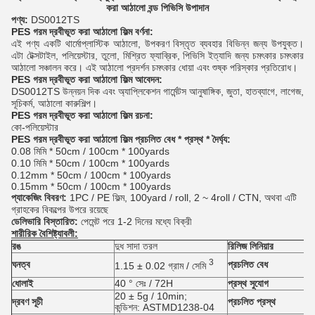
করা আঠালো বন্ড পিভিসি উপাদান
পণ্য:
DS0012TS
PES
গরম দ্রবীভূত করা আঠালো ফিল্ম
বর্ণনা:
এই পণ্য একটি থার্মোপ্লাস্টিক আঠালো, উপকরণ বিস্তৃত ব্যবহার বিভিন্ন জন্য উপযুক্ত।
এটা টেক্সটাইল, পলিয়েস্টার, তুলো, মিশ্রিত ফ্যাব্রিক, পিভিসি ইত্যাদি জন্য চমৎকার চমৎকার
আঠালো সঞ্চালন করে। এই আঠালো প্রদর্শন চমৎকার ধোয়া এবং শুষ্ক পরিস্কার প্রতিরোধ।
PES
গরম দ্রবীভূত করা আঠালো ফিল্ম
আবেদন:
DS0012TS উন্নয়ন দিক এবং অ্যাপ্লিকেশন গার্মেন্টস আনুষাঙ্গিক, জুতা, হাতব্যাগে, লাগেজ,
সূচিকর্ম, আঠালো কারুশিল্প।
PES
গরম দ্রবীভূত করা আঠালো ফিল্ম
রচনা:
কো-পলিয়েস্টার
PES
গরম দ্রবীভূত করা আঠালো ফিল্ম
প্রচলিত বেধ * প্রস্থ * দৈর্ঘ্য:
0.08 মিমি * 50cm / 100cm * 100yards
0.10 মিমি * 50cm / 100cm * 100yards
0.12mm * 50cm / 100cm * 100yards
0.15mm * 50cm / 100cm * 100yards
প্যাকেজিং বিবরণ:
1PC / PE ফিল্ম, 100yard / roll, 2 ~ 4roll / CTN, অথবা এটি
গ্রাহকের বিকল্পের উপরে রয়েছে
ডেলিভারি বিস্তারিত:
পেমেন্ট পরে 1-2 দিনের মধ্যে বিক্রী
শারীরিক বৈশিষ্ট্যাবলী:
রঙ
দুধ সাদা তরল
রিলিজ লিনিয়ার
3
ঘনত্ব
প্রচলিত বেধ
1.15 ± 0.02 গ্রাম / সেমি
ধোলাই
40 ° সেঃ / 72H
প্রস্থ সুযোগ
20 ± 5g / 10min;
দ্রবণ সূচী
প্রচলিত
প্রস্থ
কন্ডিশন: ASTMD1238-04