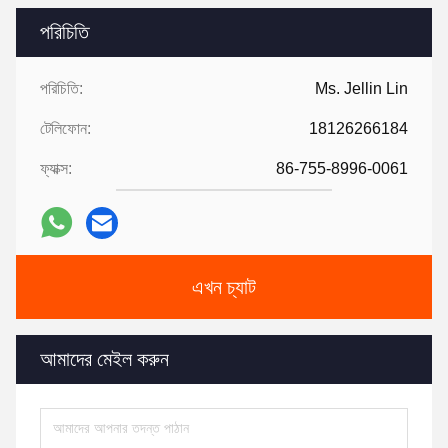
পরিচিতি
পরিচিতি:
Ms. Jellin Lin
টেলিফোন:
18126266184
ফ্যাক্স:
86-755-8996-0061
এখন চ্যাট
আমাদের মেইল ​​করুন