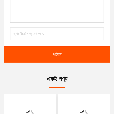
পাঠান
একই পণ্য