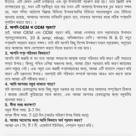
উত্তর: এটি কেবল একটি চলচ্চিত্র এবং মূল উপাদানটি প্রকাশ করা হয়।
তবে ফিল্মটি কক্ষ
তাপমাত্রায় দৃঢ়, যখন এটি দ্রবীভূত হয়ে যায় তখন এটি অন্যান্য উপকরণকে বন্ড করতে সক্ষম
হয়, গরম গলিত আঠালো ফিল্মের বিভিন্ন উপকরণগুলির বিভিন্ন পারফরম্যান্স এবং বিভিন্ন
ব্যবহার রয়েছে, আমাদের আপনার দাবিগুলি বুঝতে হবে, তারপরে আপনার কাছে সঠিক পণ্যগুলি
সুপারিশ করতে হবে। ।
2. আপনি OEM বা ODM গ্রহণ?
হ্যাঁ, আমরা OEM এবং ODM গ্রহণ করি, আমরা পেশাদার তাপ স্থানান্তর উপাদান
প্রস্তুতকারকের, 10 & amp; nbsp; অভিজ্ঞতারও বেশি। আপনার R & D নতুন
পণ্যগুলি সহায়তা করতে সক্ষম।
তাই যদি আপনি কিছু বিশেষ উপকরণ বন্ধন প্রয়োজন, অনুগ্রহ
করে আমাদের সাথে যোগাযোগ করতে দ্বিধা করবেন না দয়া করে।
3. আপনি পণ্য পরিবহন কিভাবে?
আপনি যদি জরুরি না হন তবে আমরা সাধারণত জাহাজ দ্বারা পরিবহন করি কারণ এটি সবচেয়ে
সস্তা উপায়।
কিন্তু পশ্চিম এশিয়া অঞ্চলের জন্য, আমরা ট্রেন সরবরাহ করি কারণ জাহাজের
কোন সমুদ্র নেই।
এবং নমুনা এবং জরুরী পণ্যসম্ভারের জন্য, আমরা এটি বাতাসে প্রেরণ করি
কারণ এটি দ্রুততম উপায়। অবশ্যই যদি পরিবহন সম্পর্কে আপনার আরও ভাল ধারণা থাকে
তবে আমরা এটি স্বীকার করব।
4. আমি আপনার নমুনা থাকতে পারে?
যদি আপনার রেফারেন্সের জন্য কিছু নমুনা দরকার হয় তবে দয়া করে আমাদের সম্পূর্ণরূপে ঠিকানা
/ জাহাজ মোডটি কুরিয়ারের সাথে জানান, এবং আমরা আপনার রেফারেন্সের জন্য নমুনাটির
ব্যবস্থা করব।
5. সীসা সময় কতক্ষণ?
নমুনা সীসা সময়: 3-7 দিন
বাল্ক সীসা সময়: 7-10 দিন (অর্ডার পরিমাণ উপর নির্ভর করে)
6. আমার আদেশের জন্য আমি কিভাবে অর্থ প্রদান করব?
আমরা এল / সি, টি / টি, ওয়েস্টার্ন ইউনিয়ন, পেপ্যাল ​​গ্রহণ করি।