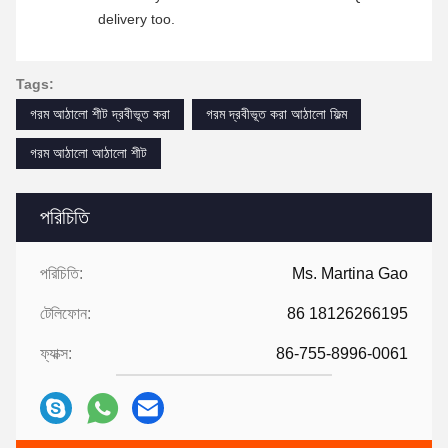
delivery too.
Tags:
গরম আঠালো শীট দ্রবীভূত করা
গরম দ্রবীভূত করা আঠালো ফিল্ম
গরম আঠালো আঠালো শীট
পরিচিতি
পরিচিতি:
Ms. Martina Gao
টেলিফোন:
86 18126266195
ফ্যাক্স:
86-755-8996-0061