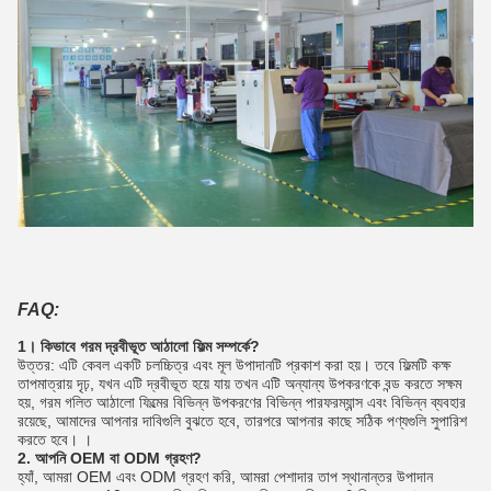
FAQ:
1। কিভাবে গরম দ্রবীভূত আঠালো ফিল্ম সম্পর্কে?
উত্তর: এটি কেবল একটি চলচ্চিত্র এবং মূল উপাদানটি প্রকাশ করা হয়।
তবে ফিল্মটি কক্ষ
তাপমাত্রায় দৃঢ়, যখন এটি দ্রবীভূত হয়ে যায় তখন এটি অন্যান্য উপকরণকে বন্ড করতে সক্ষম
হয়, গরম গলিত আঠালো ফিল্মের বিভিন্ন উপকরণের বিভিন্ন পারফরম্যান্স এবং বিভিন্ন ব্যবহার
রয়েছে, আমাদের আপনার দাবিগুলি বুঝতে হবে, তারপরে আপনার কাছে সঠিক পণ্যগুলি সুপারিশ
করতে হবে। ।
2. আপনি OEM বা ODM গ্রহণ?
হ্যাঁ, আমরা OEM এবং ODM গ্রহণ করি, আমরা পেশাদার তাপ স্থানান্তর উপাদান