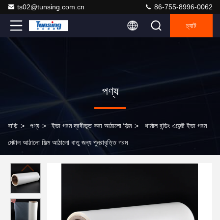
ts02@tunsing.com.cn
86-755-8996-0062
চ্যাট
পণ্য
বাড়ি
>
পণ্য
>
ইভা গরম দ্রবীভূত করা আঠালো ফিল্ম
>
থার্মাল বন্ডিং এজেন্ট ইভা গরম
মেটাল আঠালো ফিল্ম আঠালো ধাতু জন্য পুনরাবৃত্তি গরম