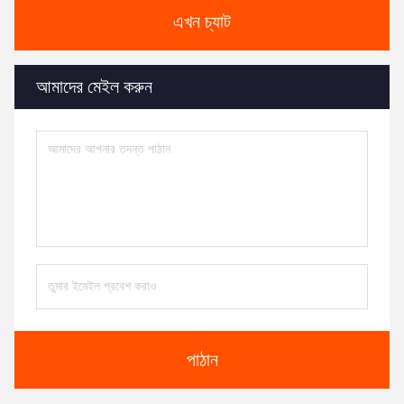
এখন চ্যাট
আমাদের মেইল ​​করুন
পাঠান