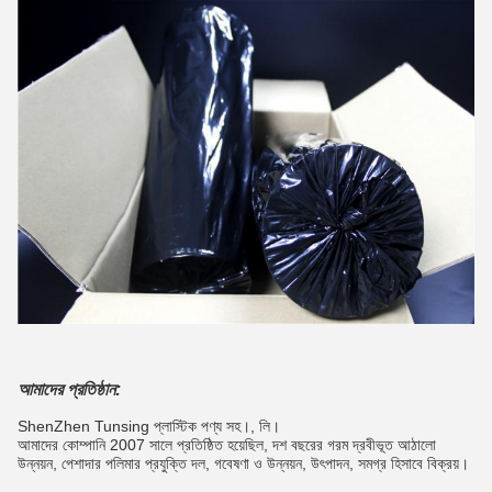
আমাদের প্রতিষ্ঠান:
ShenZhen Tunsing প্লাস্টিক পণ্য সহ।, লি।
আমাদের কোম্পানি 2007 সালে প্রতিষ্ঠিত হয়েছিল, দশ বছরের গরম দ্রবীভূত আঠালো
উন্নয়ন, পেশাদার পলিমার প্রযুক্তি দল, গবেষণা ও উন্নয়ন, উৎপাদন, সমগ্র হিসাবে বিক্রয়।