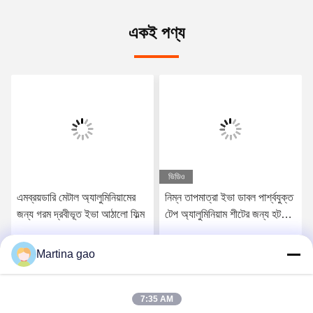
একই পণ্য
ভিডিও
এমব্রয়ডারি মেটাল অ্যালুমিনিয়ামের
নিম্ন তাপমাত্রা ইভা ডাবল পার্শ্বযুক্ত
জন্য গরম দ্রবীভূত ইভা আঠালো ফিল্ম
টেপ অ্যালুমিনিয়াম শীটের জন্য হট
গলানো আঠালো ফিল্ম
Martina gao
সেরা মূল্য পান
সেরা মূল্য পান
7:35 AM