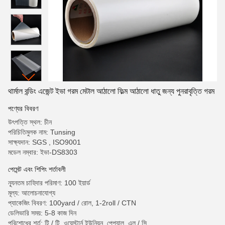
থার্মাল বন্ডিং এজেন্ট ইভা গরম মেটাল আঠালো ফিল্ম আঠালো ধাতু জন্য পুনরাবৃত্তি গরম
পণ্যের বিবরণ
উৎপত্তি স্থল: চীন
পরিচিতিমুলক নাম: Tunsing
সাক্ষ্যদান: SGS , ISO9001
মডেল নম্বার: ইভা-DS8303
পেমেন্ট এবং শিপিং শর্তাবলী
ন্যূনতম চাহিদার পরিমাণ: 100 ইয়ার্ড
মূল্য: আলোচনাযোগ্য
প্যাকেজিং বিবরণ: 100yard / রোল, 1-2roll / CTN
ডেলিভারি সময়: 5-8 কাজ দিন
পরিশোধের শর্ত: টি / টি, ওয়েস্টার্ন ইউনিয়ন, পেপ্যাল, এল / সি