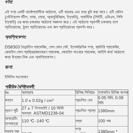
বর্ণনা:
এই পণ্য একটি থার্মোপ্লাস্টিক আঠালো, এটি বারবার এবং বন্ধ বন্দি করা যাবে।
এটি মেটাল
(স্টেইনলেস স্টীল, তামা, লোহা, অ্যালুমিনিয়াম, ইত্যাদি), প্লাস্টিক (পিইটি, এবিএস, পিসি
ইত্যাদি) এর জন্য চমৎকার আঠালো সঞ্চালন করে। এই আঠালো প্রদর্শনী চমৎকার তাপ
প্রতিরোধের, ঠান্ডা প্রতিরোধের এবং জল প্রতিরোধের প্রদর্শন করে।
অ্যাপ্লিকেশন:
DS8303 বৈদ্যুতিন প্যাকেজিং, সেল ফোন সেট, ইলেকট্রনিক পণ্য, ব্যাটারি প্যাকেজিং,
মোবাইল ফোন প্রক্রিয়াজাতকরণ প্যাকেজ, মোবাইল পাওয়ার প্যাকেজ, আইসি কার্ড আঠালো
জন্য উন্নয়ন দিক এবং অ্যাপ্লিকেশন।
রচনা:
ইথিলিন সংশ্লেষণ
শারীরিক বৈশিষ্ট্যাবলী:
রঙ
অ্যাম্বার
রিলিজ লিনিয়ার
গ্লাসাইন রিলিজ কাগজ
0.05 মিমি, 0.08
ঘনত্ব
প্রচলিত বেধ
1.0 ± 0.02g / cm³
মিমি
27 ± 7 গিগাবাইট / 10 মিনিট
দ্রবণ সূচী
প্রচলিত প্রস্থ
1380mm
অবস্থা: ASTMD1238-04
অপারেটিং
110 ℃ -140 ℃
লম্বা
100 গজ
তাপমাত্রা
পণ্য
প্রবাহ শুরু
1380mm *