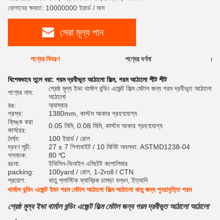
যোগানের ক্ষমতা: 10000000 ইয়ার্ড / মাস
সেরা মূল্য পান
পণ্যের বিবরণ
পণ্যের বর্ণনা
রেটি
বিশেষভাবে তুলে ধরা:
গরম দ্রবীভূত আঠালো ফিল্ম
,
গরম আঠালো শীট শীট
শ্রেষ্ঠ মূল্য ইভা থার্মাল বন্ডিং এজেন্ট ফিল্ম মেটাল জন্য গরম দ্রবীভূত আঠালো
পণ্যের নাম:
আঠালো
রঙ:
অ্যাম্বার
প্রস্থ:
1380mm, কাস্টম আকার গ্রহণযোগ্য
ব্লিঙ্ক করা
0.05 মিমি, 0.08 মিমি, কাস্টম আকার গ্রহণযোগ্য
কার্সরের:
দৈর্ঘ্য:
100 ইয়ার্ড / রোল
দ্রবণ সূচী:
27 ± 7 গিগাবাইট / 10 মিনিট অবস্থা: ASTMD1238-04
গলনাংক:
80 ℃
রচনা:
ইথিলিন-ভিনাইল এসিটেট কপোলিমার
packing:
100yard / রোল, 1-2roll / CTN
প্রয়োগ:
ধাতু প্লাস্টিক ফ্যাব্রিক চামড়া বন্ধন, ইত্যাদি
থার্মাল বন্ডিং এজেন্ট ইভা গরম মেটাল আঠালো ফিল্ম আঠালো ধাতু জন্য পুনরাবৃত্তি গরম
শ্রেষ্ঠ মূল্য ইভা থার্মাল বন্ডিং এজেন্ট ফিল্ম মেটাল জন্য গরম দ্রবীভূত আঠালো আঠালো