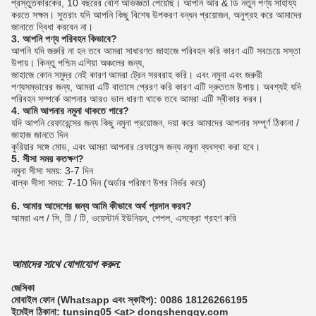
প্রস্তুতকারকের, 10 বছরের বেশি অভিজ্ঞতা পেয়েছি।
আপনি আর & ডি নতুন পণ্য সাহায্য
করতে সক্ষম।
সুতরাং যদি আপনি কিছু বিশেষ উপকরণ বন্ধন প্রয়োজন, অনুগ্রহ করে আমাদের
জানাতে দ্বিধা করবেন না।
3. আপনি পণ্য পরিবহন কিভাবে?
আপনি যদি জরুরি না হন তবে আমরা সাধারণত জাহাজে পরিবহন করি কারণ এটি সবচেয়ে সস্তা
উপায়।
কিন্তু পশ্চিম এশিয়া অঞ্চলের জন্য,
জাহাজে কোন সমুদ্র নেই কারণ আমরা ট্রেন সরবরাহ করি।
এবং নমুনা এবং জরুরী
পণ্যসম্ভারের জন্য, আমরা এটি বাতাসে প্রেরণ করি কারণ এটি দ্রুততম উপায়। অবশ্যই যদি
পরিবহন সম্পর্কে আপনার আরও ভাল ধারণা থাকে তবে আমরা এটি স্বীকার করব।
4. আমি আপনার নমুনা থাকতে পারে?
যদি আপনি রেফারেন্সের জন্য কিছু নমুনা প্রয়োজন, দয়া করে আমাদের আপনার সম্পূর্ণ ঠিকানা /
জাহাজ জানতে দিন
কুরিয়ার সঙ্গে মোড, এবং আমরা আপনার রেফারেন্স জন্য নমুনা ব্যবস্থা করা হবে।
5. সীসা সময় কতক্ষণ?
নমুনা সীসা সময়: 3-7 দিন
বাল্ক সীসা সময়: 7-10 দিন (অর্ডার পরিমাণ উপর নির্ভর করে)
6. আমার আদেশের জন্য আমি কীভাবে অর্থ প্রদান করব?
আমরা এল / সি, টি / টি, ওয়েস্টার্ন ইউনিয়ন, পেপল, এসক্রো গ্রহণ করি
আমাদের সাথে যোগাযোগ করুন:
জেসিকা
মোবাইল ফোন (Whatsapp এবং স্কাইপ): 0086 18126266195
ইমেইল ঠিকানা: tunsing05 <at> dongshengqy.com