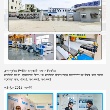
এন্টারপ্রাইজ স্পিরিট: উদ্ভাবনী, দক্ষ ও নিবেদিত
কর্পোরেট ভিশন: ব্যবসায়ের নীতি এবং কর্পোরেট নীতিশাস্ত্রের ভিত্তিতে কর্পোরেট রোল মডেল
কর্পোরেট মান: শ্রদ্ধা, অখণ্ডতা, অখণ্ডতা
গুয়াংঝুতে 2017 প্রদর্শনী