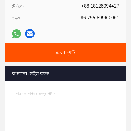
টেলিফোন:
+86 18126094427
ফ্যাক্স:
86-755-8996-0061
এখন চ্যাট
আমাদের মেইল ​​করুন