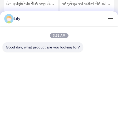
টেপ অ্যালুমিনিয়াম শীটের জন্য হট
হট দ্রবীভূত করা আঠালো শীট মেটাল
গলানো আঠালো ফিল্ম
বন্ডিং আঠালো SGS অনুমোদন
Lily
সেরা মূল্য পান
সেরা মূল্য পান
3:32 AM
Good day, what product are you looking for?
Shenzhen Tunsing Plastic Products Co., Ltd.
ts02@tunsing.com.cn
86-755-8996-0062
টুনসিং ইন্ডাস্ট্রিয়াল জোন, ২৮ নম্বর জিয়াটিয়ান গ্রাম, লংটিয়ান স্ট্রিট, পিংশান
জেলা, শেনজেন সিটি, গুয়াংডং প্রদেশ, চীন