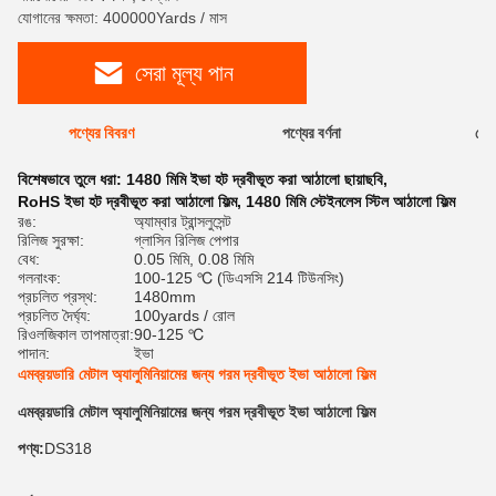
যোগানের ক্ষমতা: 400000Yards / মাস
সেরা মূল্য পান
পণ্যের বিবরণ
পণ্যের বর্ণনা
রেটি
বিশেষভাবে তুলে ধরা:
1480 মিমি ইভা হট দ্রবীভূত করা আঠালো ছায়াছবি
,
RoHS ইভা হট দ্রবীভূত করা আঠালো ফিল্ম
,
1480 মিমি স্টেইনলেস স্টিল আঠালো ফিল্ম
রঙ:
অ্যাম্বার ট্রান্সলুসেন্ট
রিলিজ সুরক্ষা:
গ্লাসিন রিলিজ পেপার
বেধ:
0.05 মিমি, 0.08 মিমি
গলনাংক:
100-125 ℃ (ডিএসসি 214 টিউনসিং)
প্রচলিত প্রস্থ:
1480mm
প্রচলিত দৈর্ঘ্য:
100yards / রোল
রিওলজিকাল তাপমাত্রা:
90-125 ℃
পাদান:
ইভা
এমব্রয়ডারি মেটাল অ্যালুমিনিয়ামের জন্য গরম দ্রবীভূত ইভা আঠালো ফিল্ম
এমব্রয়ডারি মেটাল অ্যালুমিনিয়ামের জন্য গরম দ্রবীভূত ইভা আঠালো ফিল্ম
পণ্য:
DS318