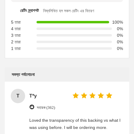
রেটিং স্ন্যাপশট
নিম্নলিখিত হল সকল রেটিং এর বিতরণ
5 তারা
100%
4 তারা
0%
3 তারা
0%
2 তারা
0%
1 তারা
0%
সমস্ত পর্যালোচনা
T
T*y
সহায়ক (362)
Loved the transparency of this backing vs what I
was using before. I will be ordering more.