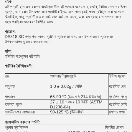
বর্ণনা:
এই পণ্যটি হ'ল এক ধরণের থার্মোপ্লাস্টিক হট গলানো আঠালো ছায়াছবি, রিলিজ পেপারের উপর
ন্যস্ত, যা বারবার উত্তপ্ত এবং প্লাস্টিকাইজড হতে পারে।এই গরম দ্রবীভূত করা আঠালো
টেক্সটাইল, ধাতু, প্লাস্টিক এবং কাঠ ভাল আঠালো আছে, এবং কম ব্যবহার তাপমাত্রা এবং
সহজ প্রক্রিয়াজাতকরণ বৈশিষ্ট্য আছে।
প্রয়োগ:
DS318 3C পণ্য প্যাকেজিং, ব্যাটারি প্যাকেজিং এবং মোবাইল পাওয়ার প্যাকেজিং
উপকরণগুলির বন্ডিংয়ে ব্যবহৃত হয়।
গঠন:
ইথিলিন সংশ্লেষণ পরিবর্তন
শারীরিক বৈশিষ্ট্যাবলী:
রঙ
অ্যাম্বার ট্রান্সলুসেন্ট
রিলিজ সুরক্ষা
অনুপাত
1.0 ± 0.02g / সেমি³
প্রচলিত বেধ
গলনাংক
65-90 ℃ (ডিএসসি 214 টিউনসিং)
প্রচলিত প্রস্থ
27 ± 10 গ্রাম / 10 মিনিট (ASTM
তরলতা সূচক
প্রচলিত দৈর্ঘ্য
D1238-04)
অ্যাক্টিভেশন তাপমাত্রা
90-125 ℃ (টিউনসিং)
সমাপ্ত পণ্য
প্রস্তাবিত বন্ধনের শর্তাদি:
প্রথম ল্যামিনেশন
দ্বিতীয় রোপন