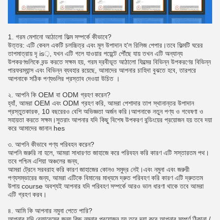
1. গরম মেশানো আঠালো ফিল্ম সম্পর্কে কীভাবে?
উত্তর: এটি কেবল একটি চলচ্চিত্র এবং মূল উপাদান হ'ল রিলিজ পেপার।তবে ফিল্মটি ঘরের
তাপমাত্রায় দৃ is়, যখন এটি গলে যাওয়ার পয়েন্টে পৌঁছে যায় তখন এটি অন্যান্য
উপকরণগুলিকে বন্ড করতে সক্ষম হয়, গরম দ্রবীভূত আঠালো ফিল্মের বিভিন্ন উপকরণের বিভিন্ন
পারফরম্যান্স এবং বিভিন্ন ব্যবহার রয়েছে, আমাদের আপনার চাহিদা বুঝতে হবে, তারপরে
আপনাকে সঠিক পণ্যগুলির প্রস্তাব দেওয়া উচিত ।
২. আপনি কি OEM বা ODM গ্রহণ করেন?
হ্যাঁ, আমরা OEM এবং ODM গ্রহণ করি, আমরা পেশাদার তাপ স্থানান্তর উপাদান
প্রস্তুতকারক, 10 বছরেরও বেশি অভিজ্ঞতা অর্জন করি।আপনাকে নতুন পণ্য ও গবেষণা ও
সহায়তা করতে সক্ষম।সুতরাং আপনার যদি কিছু বিশেষ উপকরণ বন্ডিংয়ের প্রয়োজন হয় তবে দয়া
করে আমাদের জানান hes
৩. আপনি কীভাবে পণ্য পরিবহন করেন?
আপনি জরুরি না হলে, আমরা সাধারণত জাহাজে করে পরিবহন করি কারণ এটি সস্তারতম পথ।
তবে পশ্চিম এশিয়া অঞ্চলের জন্য,
আমরা ট্রেনে সরবরাহ করি কারণ জাহাজের কোনও সমুদ্র নেই।এবং নমুনা এবং জরুরী
পণ্যসম্ভারের জন্য, আমরা এটিকে বিমানের মাধ্যমে দ্রুত পরিবহণ করি কারণ এটি দ্রুততম
উপায় course অবশ্যই আপনার যদি পরিবহণ সম্পর্কে আরও ভাল ধারণা থাকে তবে আমরা
এটি গ্রহণ করব।
৪. আমি কি আপনার নমুনা পেতে পারি?
আপনার যদি রেফারেন্সের জন্য কিছু নমুনার প্রয়োজন হয় তবে দয়া করে আপনার সম্পূর্ণ ঠিকানা /