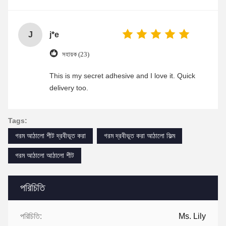
J
j*e
সহায়ক (23)
This is my secret adhesive and I love it. Quick
delivery too.
Tags:
গরম আঠালো শীট দ্রবীভূত করা
গরম দ্রবীভূত করা আঠালো ফিল্ম
গরম আঠালো আঠালো শীট
পরিচিতি
পরিচিতি:
Ms. Lily