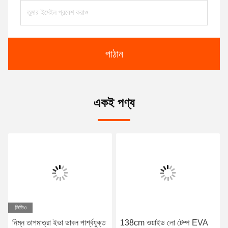
পাঠান
একই পণ্য
ভিডিও
নিম্ন তাপমাত্রা ইভা ডাবল পার্শ্বযুক্ত
138cm ওয়াইড লো টেম্প EVA