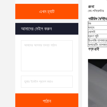
রচনা:
এখন চ্যাট
কো-পলিয়েস্টার
শারীরিক বৈশিষ্ট্য
রঙ
ঘনত্ব
আমাদের মেইল ​​করুন
ধোলাই
দ্রবণ সূচী
রিওলজি তাপমাত্র
অপারেটিং তাপমাত
পণ্য ছবি:
পাঠান