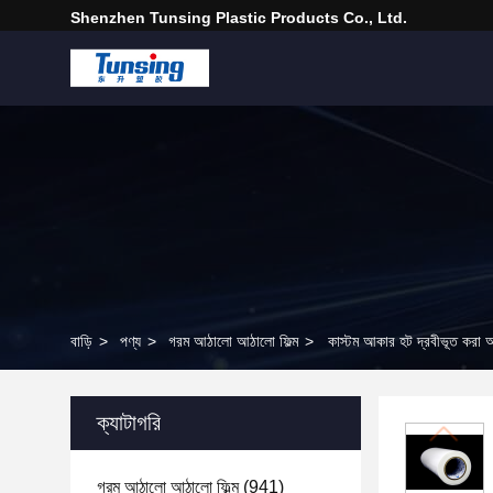
Shenzhen Tunsing Plastic Products Co., Ltd.
বাড়ি
>
পণ্য
>
গরম আঠালো আঠালো ফিল্ম
>
কাস্টম আকার হট দ্রবীভূত করা আঠা
ক্যাটাগরি
গরম আঠালো আঠালো ফিল্ম
(941)