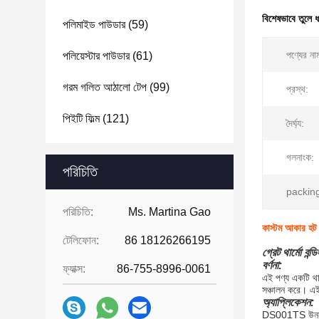
বিশেষভাবে তুলে 
পলিমাইড পাউডার
(59)
পণ্যের না
পলিয়েস্টার পাউডার
(61)
গরম গলিত আঠালো টেপ
(99)
প্রস্থ:
পিইটি ফিল্ম
(121)
দৈর্ঘ্য:
গলনাংক:
পরিচিতি
packin
পরিচিতি:
Ms. Martina Gao
কাস্টম আকার হট দ
টেলিফোন:
86 18126266195
গ্রেট থার্মো বন
বর্ণনা:
ফ্যাক্স:
86-755-8996-0061
এই পণ্য একটি থা
সঞ্চালন করে। এই
অ্যাপ্লিকেশন:
DS001TS উন্নয়ন 