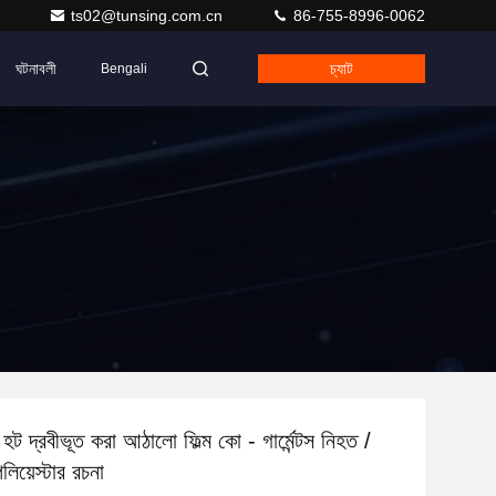
ts02@tunsing.com.cn
86-755-8996-0062
ঘটনাবলী
চ্যাট
Bengali
হট দ্রবীভূত করা আঠালো ফিল্ম কো - গার্মেন্টস নিহত /
লিয়েস্টার রচনা