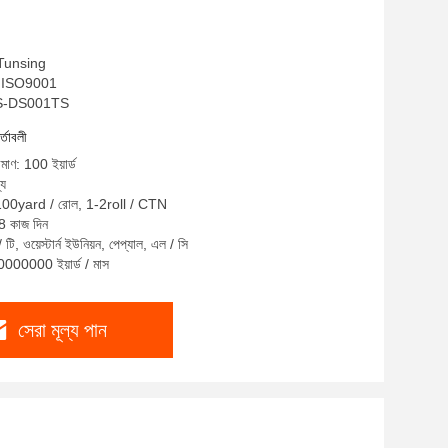
: Tunsing
 , ISO9001
PES-DS001TS
র্তাবলী
িমাণ: 100 ইয়ার্ড
্য
: 100yard / রোল, 1-2roll / CTN
-8 কাজ দিন
 টি, ওয়েস্টার্ন ইউনিয়ন, পেপ্যাল, এল / সি
10000000 ইয়ার্ড / মাস
সেরা মূল্য পান