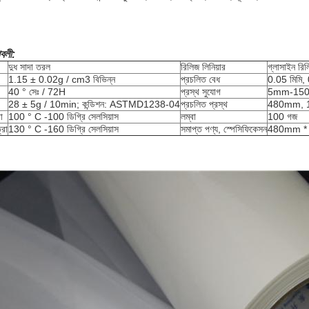
াবলী:
দুধ সাদা তরল
রিলিজ লিনিয়ার
গ্লাসাইন রি
1.15 ± 0.02g / cm3 বিভিন্ন
প্রচলিত বেধ
0.05 মিমি, 
40 ° সেঃ / 72H
প্রস্থ সুযোগ
5mm-15
28 ± 5g / 10min;
কন্ডিশন: ASTMD1238-04
প্রচলিত প্রস্থ
480mm, 
া
100 ° C -100 ডিগ্রি সেলসিয়াস
লম্বা
100 গজ
্রা
130 ° C -160 ডিগ্রি সেলসিয়াস
সমাপ্ত পণ্য, স্পেসিফিকেসন
480mm * 