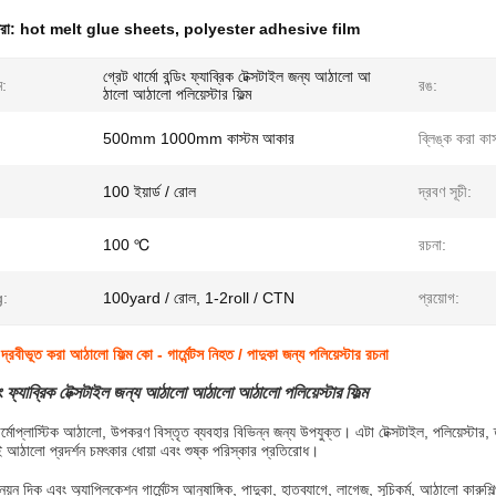
ধরা:
hot melt glue sheets
,
polyester adhesive film
গ্রেট থার্মো বন্ডিং ফ্যাব্রিক টেক্সটাইল জন্য আঠালো আ
ম:
রঙ:
ঠালো আঠালো পলিয়েস্টার ফিল্ম
500mm 1000mm কাস্টম আকার
ব্লিঙ্ক করা কার
100 ইয়ার্ড / রোল
দ্রবণ সূচী:
100 ℃
রচনা:
g:
100yard / রোল, 1-2roll / CTN
প্রয়োগ:
্রবীভূত করা আঠালো ফিল্ম কো - গার্মেন্টস নিহত / পাদুকা জন্য পলিয়েস্টার রচনা
্ডিং ফ্যাব্রিক টেক্সটাইল জন্য আঠালো আঠালো আঠালো পলিয়েস্টার ফিল্ম
র্মোপ্লাস্টিক আঠালো, উপকরণ বিস্তৃত ব্যবহার বিভিন্ন জন্য উপযুক্ত।
এটা টেক্সটাইল, পলিয়েস্টার
 আঠালো প্রদর্শন চমৎকার ধোয়া এবং শুষ্ক পরিস্কার প্রতিরোধ।
দিক এবং অ্যাপ্লিকেশন গার্মেন্টস আনুষাঙ্গিক, পাদুকা, হাতব্যাগে, লাগেজ, সূচিকর্ম, আঠালো কারুশি