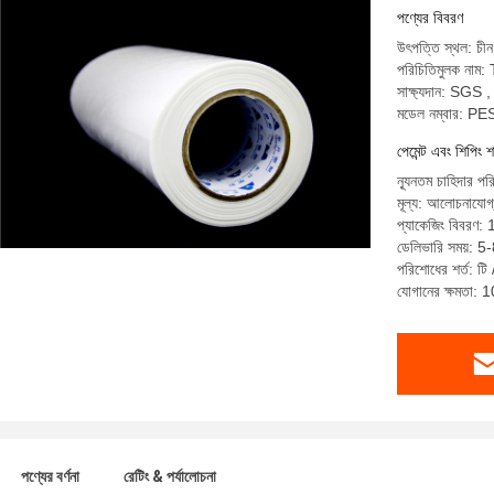
পণ্যের বিবরণ
উৎপত্তি স্থল: চীন
পরিচিতিমুলক নাম
সাক্ষ্যদান: SGS
মডেল নম্বার: 
পেমেন্ট এবং শিপিং শ
ন্যূনতম চাহিদার পর
মূল্য: আলোচনাযোগ
প্যাকেজিং বিবরণ
ডেলিভারি সময়: 5
পরিশোধের শর্ত: টি /
যোগানের ক্ষমতা: 
পণ্যের বর্ণনা
রেটিং & পর্যালোচনা