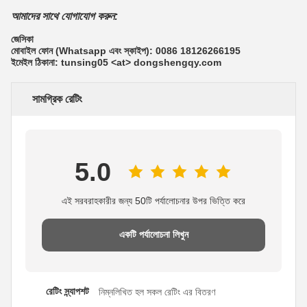
আমাদের সাথে যোগাযোগ করুন:
জেসিকা
মোবাইল ফোন (Whatsapp এবং স্কাইপ): 0086 18126266195
ইমেইল ঠিকানা: tunsing05 <at> dongshengqy.com
সামগ্রিক রেটিং
5.0
এই সরবরাহকারীর জন্য 50টি পর্যালোচনার উপর ভিত্তি করে
একটি পর্যালোচনা লিখুন
রেটিং স্ন্যাপশট
নিম্নলিখিত হল সকল রেটিং এর বিতরণ