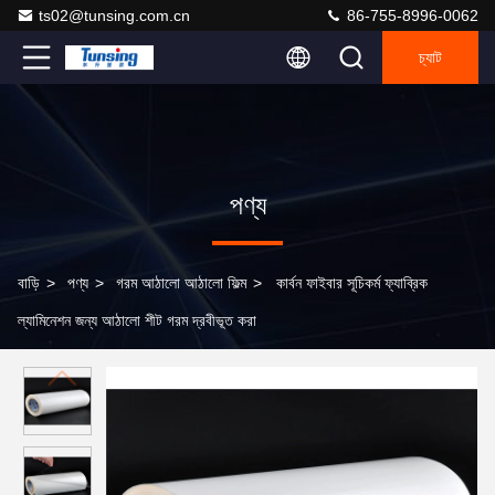
ts02@tunsing.com.cn
86-755-8996-0062
চ্যাট
পণ্য
বাড়ি
>
পণ্য
>
গরম আঠালো আঠালো ফিল্ম
>
কার্বন ফাইবার সূচিকর্ম ফ্যাব্রিক
ল্যামিনেশন জন্য আঠালো শীট গরম দ্রবীভূত করা