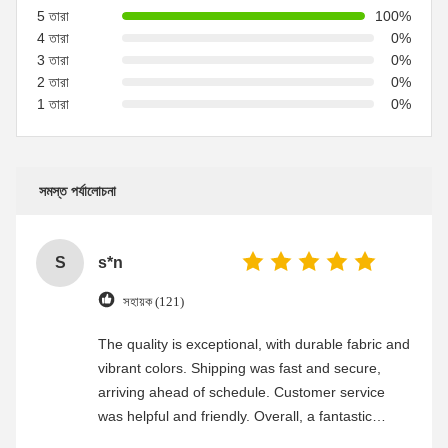
5 তারা
100%
4 তারা
0%
3 তারা
0%
2 তারা
0%
1 তারা
0%
সমস্ত পর্যালোচনা
S
s*n
সহায়ক (121)
The quality is exceptional, with durable fabric and
vibrant colors. Shipping was fast and secure,
arriving ahead of schedule. Customer service
was helpful and friendly. Overall, a fantastic
experience