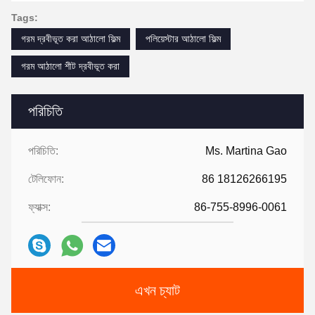
Tags:
গরম দ্রবীভূত করা আঠালো ফিল্ম
পলিয়েস্টার আঠালো ফিল্ম
গরম আঠালো শীট দ্রবীভূত করা
পরিচিতি
পরিচিতি:
Ms. Martina Gao
টেলিফোন:
86 18126266195
ফ্যাক্স:
86-755-8996-0061
এখন চ্যাট