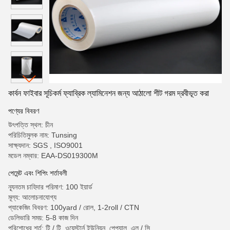
কার্বন ফাইবার সূচিকর্ম ফ্যাব্রিক ল্যামিনেশন জন্য আঠালো শীট গরম দ্রবীভূত করা
পণ্যের বিবরণ
উৎপত্তি স্থল: চীন
পরিচিতিমুলক নাম: Tunsing
সাক্ষ্যদান: SGS , ISO9001
মডেল নম্বার: EAA-DS019300M
পেমেন্ট এবং শিপিং শর্তাবলী
ন্যূনতম চাহিদার পরিমাণ: 100 ইয়ার্ড
মূল্য: আলোচনাযোগ্য
প্যাকেজিং বিবরণ: 100yard / রোল, 1-2roll / CTN
ডেলিভারি সময়: 5-8 কাজ দিন
পরিশোধের শর্ত: টি / টি, ওয়েস্টার্ন ইউনিয়ন, পেপ্যাল, এল / সি