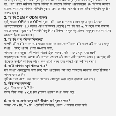
হয়, গরম গলিত আঠালো ফিল্মের বিভিন্ন উপকরণের বিভিন্ন পারফরম্যান্স এবং বিভিন্ন ব্যবহার
রয়েছে, আমাদের আপনার দাবিগুলি বুঝতে হবে, তারপরে আপনার কাছে সঠিক পণ্যগুলি সুপারিশ
করতে হবে। ।
2. আপনি OEM বা ODM গ্রহণ?
হ্যাঁ, আমরা OEM এবং ODM গ্রহণ করি, আমরা পেশাদার তাপ স্থানান্তর উপাদান
প্রস্তুতকারকের, 10 বছরের বেশি অভিজ্ঞতা পেয়েছি।
আপনি আর & ডি নতুন পণ্য সাহায্য
করতে সক্ষম।
সুতরাং যদি আপনি কিছু বিশেষ উপকরণ বন্ধন প্রয়োজন, অনুগ্রহ করে আমাদের
জানাতে দ্বিধা করবেন না।
3. আপনি পণ্য পরিবহন কিভাবে?
আপনি যদি জরুরি না হন তবে আমরা সাধারণত জাহাজে পরিবহন করি কারণ এটি সবচেয়ে সস্তা
উপায়।
কিন্তু পশ্চিম এশিয়া অঞ্চলের জন্য,
জাহাজে কোন সমুদ্র নেই কারণ আমরা ট্রেন সরবরাহ করি।
এবং নমুনা এবং জরুরী
পণ্যসম্ভারের জন্য, আমরা এটি বাতাসে প্রেরণ করি কারণ এটি দ্রুততম উপায়। অবশ্যই যদি
পরিবহন সম্পর্কে আপনার আরও ভাল ধারণা থাকে তবে আমরা এটি স্বীকার করব।
4. আমি আপনার নমুনা থাকতে পারে?
যদি আপনি রেফারেন্সের জন্য কিছু নমুনা প্রয়োজন, দয়া করে আমাদের আপনার সম্পূর্ণ ঠিকানা /
জাহাজ জানতে দিন
কুরিয়ার সঙ্গে মোড, এবং আমরা আপনার রেফারেন্স জন্য নমুনা ব্যবস্থা করা হবে।
5. সীসা সময় কতক্ষণ?
নমুনা সীসা সময়: 3-7 দিন
বাল্ক সীসা সময়: 7-10 দিন (অর্ডার পরিমাণ উপর নির্ভর করে)
6. আমার আদেশের জন্য আমি কীভাবে অর্থ প্রদান করব?
আমরা এল / সি, টি / টি, ওয়েস্টার্ন ইউনিয়ন, পেপল, এসক্রো গ্রহণ করি