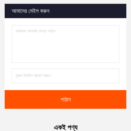
আমাদের মেইল ​​করুন
পাঠান
একই পণ্য