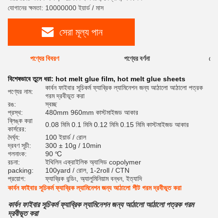
যোগানের ক্ষমতা: 10000000 ইয়ার্ড / মাস
সেরা মূল্য পান
পণ্যের বিবরণ
পণ্যের বর্ণনা
রেটি
বিশেষভাবে তুলে ধরা:
hot melt glue film
,
hot melt glue sheets
কার্বন ফাইবার সূচিকর্ম ফ্যাব্রিক ল্যামিনেশন জন্য আঠালো আঠালো পত্রক
পণ্যের নাম:
গরম দ্রবীভূত করা
রঙ:
স্বচ্ছ
প্রস্থ:
480mm 960mm কাস্টমাইজড আকার
ব্লিঙ্ক করা
0.08 মিমি 0.1 মিমি 0.12 মিমি 0.15 মিমি কাস্টমাইজড আকার
কার্সরের:
দৈর্ঘ্য:
100 ইয়ার্ড / রোল
দ্রবণ সূচী:
300 ± 10g / 10min
গলনাংক:
90 ℃
রচনা:
ইথিলিন এক্রাইলিক অ্যাসিড copolymer
packing:
100yard / রোল, 1-2roll / CTN
প্রয়োগ:
ফ্যাব্রিক বন্ডিং, অ্যালুমিনিয়াম বন্ধন, ইত্যাদি
কার্বন ফাইবার সূচিকর্ম ফ্যাব্রিক ল্যামিনেশন জন্য আঠালো শীট গরম দ্রবীভূত করা
কার্বন ফাইবার সূচিকর্ম ফ্যাব্রিক ল্যামিনেশন জন্য আঠালো আঠালো পত্রক গরম
দ্রবীভূত করা