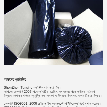
আমাদের প্রতিষ্ঠান:
ShenZhen Tunsing প্লাস্টিক পণ্য সহ।, লি।
আমাদের কোম্পানি 2007 সালে প্রতিষ্ঠিত হয়েছিল, দশ বছরের গরম দ্রবীভূত আঠালো
উন্নয়ন, পেশাদার পলিমার প্রযুক্তি দল, গবেষণা ও উন্নয়ন, উৎপাদন, সমগ্র হিসাবে বিক্রয়।
কোম্পানি ISO9001: 2008 এন্টারপ্রাইজ ম্যানেজমেন্ট সার্টিফিকেশন সিস্টেম পাস করেছে।