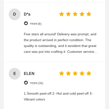
D
D*a
সহায়ক (8)
Five stars all around! Delivery was prompt, and
the product arrived in perfect condition. The
quality is outstanding, and it sevident that great
care was put into crafting it. Customer service
was friendly and efficient, ensuring a smooth and
enjoyable shopping experience.
E
ELEN
সহায়ক (30)
1.Smooth peel-off 2- Hot and cold peel-off 3-
Vibrant colors