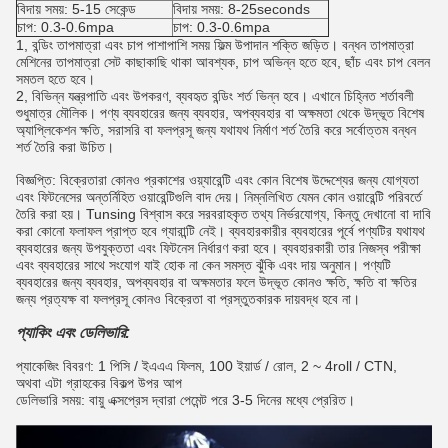
বিদায় সময়: 5-15 সেকেন্ড
বিদায় সময়: 8-25seconds
চাপ: 0.3-0.6mpa
চাপ: 0.3-0.6mpa
1, বন্ডিং তাপমাত্রা এবং চাপ পাশাপাশি সময় ফিল্ম উপাদান শক্তি জড়িত।
বন্ধন তাপমাত্রা
মেশিনের তাপমাত্রা সেট কাছাকাছি থাকা আবশ্যক, চাপ অভিন্ন হতে হবে, ছাঁচ এবং চাপ বেলন
সমতল হতে হবে।
2, বিভিন্ন যন্ত্রপাতি এবং উপকরণ, ব্যবহৃত বন্ডিং শর্ত ভিন্ন হবে।
এখানে চিহ্নিত শর্তাবলী
শুধুমাত্র মৌলিক।
পণ্য ব্যবহারের জন্য ব্যবহার, অপব্যবহার বা অক্ষমতা থেকে উদ্ভূত বিশেষ
অ্যাপ্লিকেশন ক্ষতি, সরাসরি বা ফলপ্রসূ জন্য যথাযথ নির্মাণ শর্ত তৈরি করে সর্বোত্তম বন্ধন
শর্ত তৈরি করা উচিত।
বিজ্ঞপ্তি: বিক্রেতারা কোনও প্রকাশের ওয়্যারেন্টি এবং কোন বিশেষ উদ্দেশ্যের জন্য যোগ্যতা
এবং ফিটনেসের অন্তর্নিহিত ওয়ারেন্টিগুলি বাদ দেয়।
নিম্নলিখিত যেমন কোন ওয়ারেন্টি পরিবর্তে
তৈরি করা হয়।
Tunsing বিশ্বাস করে সরবরাহকৃত তথ্য নির্ভরযোগ্য, কিন্তু দেখানো বা দাবি
করা কোনো ফলাফল প্রাপ্ত হবে গ্যারান্টি নেই।
ব্যবহারকারীর ব্যবহারের পূর্বে পণ্যটির যথাযথ
ব্যবহারের জন্য উপযুক্ততা এবং ফিটনেস নির্ধারণ করা হবে।
ব্যবহারকারী তার নিজস্ব পরীক্ষা
এবং ব্যবহারের সাথে সংযোগ যাই হোক না কেন সমস্ত ঝুঁকি এবং দায় অনুমান।
পণ্যটি
ব্যবহারের জন্য ব্যবহার, অপব্যবহার বা অক্ষমতার ফলে উদ্ভূত কোনও ক্ষতি, ক্ষতি বা ক্ষতির
জন্য প্রত্যক্ষ বা ফলপ্রসূ কোনও বিক্রেতা বা প্রস্তুতকারক দায়বদ্ধ হবে না।
প্যাকিং এবং ডেলিভারি:
প্যাকেজিং বিবরণ: 1 পিসি / ইএএএ ফিলম, 100 ইয়ার্ড / রোল, 2 ~ 4roll / CTN,
অথবা এটা গ্রাহকের বিকল্প উপর আপ
ডেলিভারি সময়: বায়ু এক্সপ্রেস দ্বারা পেমেন্ট পরে 3-5 দিনের মধ্যে প্রেরিত।