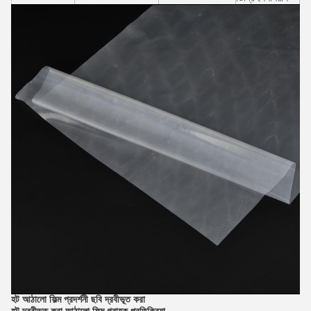
হট আঠালো ফিল্ম
প্রদর্শনী ছবি
দ্রবীভূত করা