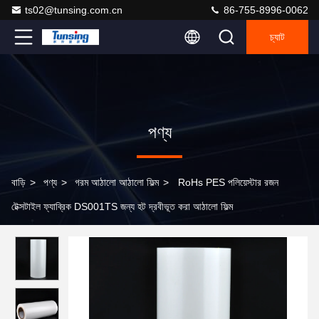
ts02@tunsing.com.cn
86-755-8996-0062
চ্যাট
পণ্য
বাড়ি
>
পণ্য
>
গরম আঠালো আঠালো ফিল্ম
>
RoHs PES পলিয়েস্টার রজন
টেক্সটাইল ফ্যাব্রিক DS001TS জন্য হট দ্রবীভূত করা আঠালো ফিল্ম