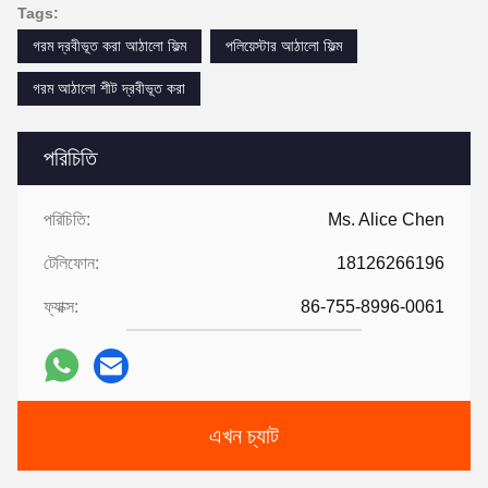
Tags:
গরম দ্রবীভূত করা আঠালো ফিল্ম
পলিয়েস্টার আঠালো ফিল্ম
গরম আঠালো শীট দ্রবীভূত করা
পরিচিতি
পরিচিতি:
Ms. Alice Chen
টেলিফোন:
18126266196
ফ্যাক্স:
86-755-8996-0061
এখন চ্যাট