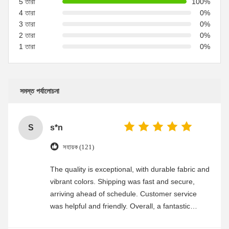
5 তারা
100%
4 তারা
0%
3 তারা
0%
2 তারা
0%
1 তারা
0%
সমস্ত পর্যালোচনা
S
s*n
সহায়ক (121)
The quality is exceptional, with durable fabric and
vibrant colors. Shipping was fast and secure,
arriving ahead of schedule. Customer service
was helpful and friendly. Overall, a fantastic
experience