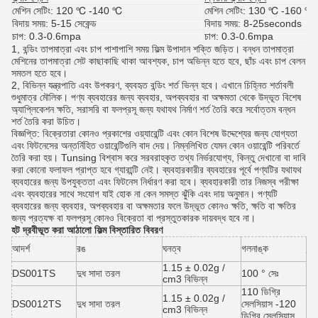
মেশিন সেটিং:
120 ℃ -140 ℃
মেশিন সেটিং:
130 ℃ -160 ℃
বিদায় সময়:
5-15 সেকেন্ড
বিদায়
সময়:
8-25seconds
চাপ:
0.3-0.6mpa
চাপ:
0.3-0.6mpa
1, বন্ডিং তাপমাত্রা এবং চাপ পাশাপাশি সময় ফিল্ম উপাদান শক্তি জড়িত।
বন্ধন তাপমাত্রা
মেশিনের তাপমাত্রা সেট কাছাকাছি থাকা আবশ্যক, চাপ অভিন্ন হতে হবে, ছাঁচ এবং চাপ বেলন
সমতল হতে হবে।
2, বিভিন্ন যন্ত্রপাতি এবং উপকরণ, ব্যবহৃত বন্ডিং শর্ত ভিন্ন হবে।
এখানে চিহ্নিত শর্তাবলী
শুধুমাত্র মৌলিক।
পণ্য ব্যবহারের জন্য ব্যবহার, অপব্যবহার বা অক্ষমতা থেকে উদ্ভূত বিশেষ
অ্যাপ্লিকেশন ক্ষতি, সরাসরি বা ফলপ্রসূ জন্য যথাযথ নির্মাণ শর্ত তৈরি করে সর্বোত্তম বন্ধন
শর্ত তৈরি করা উচিত।
বিজ্ঞপ্তি: বিক্রেতারা কোনও প্রকাশের ওয়্যারেন্টি এবং কোন বিশেষ উদ্দেশ্যের জন্য যোগ্যতা
এবং ফিটনেসের অন্তর্নিহিত ওয়ারেন্টিগুলি বাদ দেয়।
নিম্নলিখিত যেমন কোন ওয়ারেন্টি পরিবর্তে
তৈরি করা হয়।
Tunsing বিশ্বাস করে সরবরাহকৃত তথ্য নির্ভরযোগ্য, কিন্তু দেখানো বা দাবি
করা কোনো ফলাফল প্রাপ্ত হবে গ্যারান্টি নেই।
ব্যবহারকারীর ব্যবহারের পূর্বে পণ্যটির যথাযথ
ব্যবহারের জন্য উপযুক্ততা এবং ফিটনেস নির্ধারণ করা হবে।
ব্যবহারকারী তার নিজস্ব পরীক্ষা
এবং ব্যবহারের সাথে সংযোগ যাই হোক না কেন সমস্ত ঝুঁকি এবং দায় অনুমান।
পণ্যটি
ব্যবহারের জন্য ব্যবহার, অপব্যবহার বা অক্ষমতার ফলে উদ্ভূত কোনও ক্ষতি, ক্ষতি বা ক্ষতির
জন্য প্রত্যক্ষ বা ফলপ্রসূ কোনও বিক্রেতা বা প্রস্তুতকারক দায়বদ্ধ হবে না।
হট দ্রবীভূত করা আঠালো ফিল্ম
বিস্তারিত বিবরণ
অপা
আদর্শ
রঙ
ঘনত্ব
গলনাঙ্ক
তাপ
1.15 ± 0.02g /
13
DS001TS
দুধ সাদা তরল
100 ° সেঃ
cm3 বিভিন্ন
ডিগ
110 ডিগ্রি
14
1.15 ± 0.02g /
DS0012TS
দুধ সাদা তরল
সেলসিয়াস -120
সে
cm3 বিভিন্ন
ডিগ্রি সেলসিয়াস
ডিগ