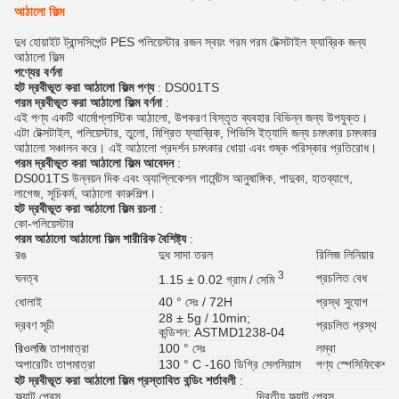
আঠালো ফিল্ম
দুধ হোয়াইট ট্রান্সসিপেন্ট PES পলিয়েস্টার রজন স্বয়ং গরম গরম টেক্সটাইল ফ্যাব্রিক জন্য
আঠালো ফিল্ম
পণ্যের বর্ণনা
হট দ্রবীভূত করা আঠালো ফিল্ম
পণ্য
: DS001TS
গরম দ্রবীভূত করা আঠালো ফিল্ম
বর্ণনা
:
এই পণ্য একটি থার্মোপ্লাস্টিক আঠালো, উপকরণ বিস্তৃত ব্যবহার বিভিন্ন জন্য উপযুক্ত।
এটা টেক্সটাইল, পলিয়েস্টার, তুলো, মিশ্রিত ফ্যাব্রিক, পিভিসি ইত্যাদি জন্য চমৎকার চমৎকার
আঠালো সঞ্চালন করে। এই আঠালো প্রদর্শন চমৎকার ধোয়া এবং শুষ্ক পরিস্কার প্রতিরোধ।
গরম দ্রবীভূত করা আঠালো ফিল্ম
আবেদন
:
DS001TS উন্নয়ন দিক এবং অ্যাপ্লিকেশন গার্মেন্টস আনুষাঙ্গিক, পাদুকা, হাতব্যাগে,
লাগেজ, সূচিকর্ম, আঠালো কারুশিল্প।
হট দ্রবীভূত করা আঠালো ফিল্ম
রচনা
:
কো-পলিয়েস্টার
গরম আঠালো আঠালো ফিল্ম
শারীরিক বৈশিষ্ট্য
:
রঙ
দুধ সাদা তরল
রিলিজ লিনিয়ার
3
ঘনত্ব
প্রচলিত বেধ
1.15 ± 0.02 গ্রাম / সেমি
ধোলাই
40 ° সেঃ / 72H
প্রস্থ সুযোগ
28 ± 5g / 10min;
দ্রবণ সূচী
প্রচলিত প্রস্থ
কন্ডিশন: ASTMD1238-04
রিওলজি
তাপমাত্রা
100 ° সেঃ
লম্বা
অপারেটিং তাপমাত্রা
130 ° C -160 ডিগ্রি সেলসিয়াস
পণ্য স্পেসিফিকেশন 
হট দ্রবীভূত করা আঠালো ফিল্ম
প্রস্তাবিত বন্ডিং শর্তাবলী
:
ফ্ল্যাট প্রেস
দ্বিতীয় ফ্ল্যাট প্রেস