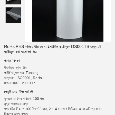
RoHs PES পলিয়েস্টার রজন টেক্সটাইল ফ্যাব্রিক DS001TS জন্য হট
দ্রবীভূত করা আঠালো ফিল্ম
পণ্যের বিবরণ
উৎপত্তি স্থল: চীন
পরিচিতিমুলক নাম: Tunsing
সাক্ষ্যদান: ISO9001,.RoHs
মডেল নম্বার: DS001TS
পেমেন্ট এবং শিপিং শর্তাবলী
ন্যূনতম চাহিদার পরিমাণ: 100 গজ
মূল্য: আলোচনাযোগ্য
প্যাকেজিং বিবরণ: 100 ইয়ার্ড / রোল, 2 ~ 4 রোলস / সিটিএন, অথবা এটি গ্রাহকের
বিকল্পের উপরে রয়েছে