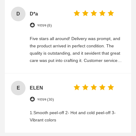
D
D*a
সহায়ক (8)
Five stars all around! Delivery was prompt, and
the product arrived in perfect condition. The
quality is outstanding, and it sevident that great
care was put into crafting it. Customer service
was friendly and efficient, ensuring a smooth and
enjoyable shopping experience.
E
ELEN
সহায়ক (30)
1.Smooth peel-off 2- Hot and cold peel-off 3-
Vibrant colors