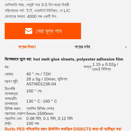
ডেলিভারি সময়: পেমেন্ট পরে 3-5 দিন মধ্যে বিক্রী
পরিশোধের শর্ত: T/T, ওয়েস্টার্ন ইউনিয়ন, পে L/C
যোগানের ক্ষমতা: 4000 গজ একটি দিন
সেরা মূল্য পান
পণ্যের বিবরণ
পণ্যের বর্ণনা
রেটি
বিশেষভাবে তুলে ধরা:
hot melt glue sheets
,
polyester adhesive film
1.15 ± 0.02g /
রঙ:
ঘনত্ব:
cm3 বিভিন্ন
ধোয়ার:
40 ° সেঃ / 72H
28 ± 5g / 10min; কন্ডিশন:
দ্রবণ সূচী:
ASTMD1238-04
রিওলজি
100 ° সেঃ
তাপমাত্রা:
অপারেটিং
130 ° C -160 ° C
তাপমাত্রা:
রিলিজ করুন:
গ্লাসিন রিলিজ পেপার
প্রস্থের স্কোপ:
5mm-1500mm
প্রচলিত বেধ:
0.08 মিমি, 0.1 মিমি, 0.12 মিমি
দৈর্ঘ্য:
100 গজ
RoHs PES পলিয়েস্টার রজন টেক্সটাইল ফ্যাব্রিক DS001TS জন্য হট দ্রবীভূত করা