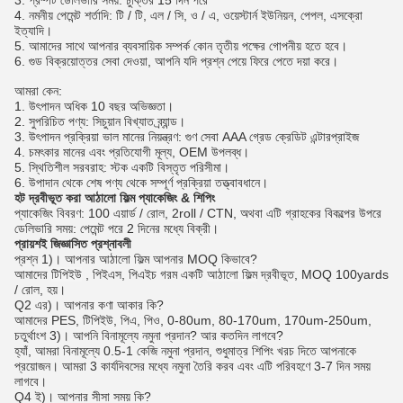
4. নমনীয় পেমেন্ট শর্তাদি: টি / টি, এল / সি, ও / এ, ওয়েস্টার্ন ইউনিয়ন, পেপল, এসক্রো
ইত্যাদি।
5. আমাদের সাথে আপনার ব্যবসায়িক সম্পর্ক কোন তৃতীয় পক্ষের গোপনীয় হতে হবে।
6. গুড বিক্রয়োত্তর সেবা দেওয়া, আপনি যদি প্রশ্ন পেয়ে ফিরে পেতে দয়া করে।
আমরা কেন:
1. উৎপাদন অধিক 10 বছর অভিজ্ঞতা।
2. সুপরিচিত পণ্য: সিচুয়ান বিখ্যাত ব্র্যান্ড।
3. উৎপাদন প্রক্রিয়া ভাল মানের নিয়ন্ত্রণ: গুণ সেবা AAA গ্রেড ক্রেডিট এন্টারপ্রাইজ
4. চমৎকার মানের এবং প্রতিযোগী মূল্য, OEM উপলব্ধ।
5. স্থিতিশীল সরবরাহ: স্টক একটি বিস্তৃত পরিসীমা।
6. উপাদান থেকে শেষ পণ্য থেকে সম্পূর্ণ প্রক্রিয়া তত্ত্বাবধানে।
হট দ্রবীভূত করা আঠালো ফিল্ম
প্যাকেজিং & শিপিং
প্যাকেজিং বিবরণ: 100 এয়ার্ড / রোল, 2roll / CTN, অথবা এটি গ্রাহকের বিকল্পের উপরে
ডেলিভারি সময়: পেমেন্ট পরে 2 দিনের মধ্যে বিক্রী।
প্রায়শই জিজ্ঞাসিত প্রশ্নাবলী
প্রশ্ন 1)।
আপনার আঠালো ফিল্ম আপনার MOQ কিভাবে?
আমাদের
টিপিইউ
, পিইএস, পিএইচ গরম একটি
আঠালো ফিল্ম
দ্রবীভূত, MOQ 100yards
/ রোল, হয়।
Q2 এর)।
আপনার কণা আকার কি?
আমাদের PES, টিপিইউ, পিএ, পিও, 0-80um, 80-170um, 170um-250um,
চতুর্থাংশ 3)।
আপনি বিনামূল্যে নমুনা প্রদান?
আর কতদিন লাগবে?
হ্যাঁ, আমরা বিনামূল্যে 0.5-1 কেজি নমুনা প্রদান, শুধুমাত্র শিপিং খরচ দিতে আপনাকে
প্রয়োজন।
আমরা 3 কার্যদিবসের মধ্যে নমুনা তৈরি করব এবং এটি পরিবহণে 3-7 দিন সময়
লাগবে।
Q4 ই)।
আপনার সীসা সময় কি?