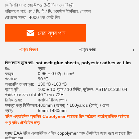
ডেলিভারি সময়: পেমেন্ট পরে 3-5 দিন মধ্যে বিক্রী
পরিশোধের শর্ত: এল / সি, টি / টি, ওয়েস্টার্ন ইউনিয়ন, পেপ্যাল
যোগানের ক্ষমতা: 4000 গজ একটি দিন
সেরা মূল্য পান
পণ্যের বিবরণ
পণ্যের বর্ণনা
রেটি
বিশেষভাবে তুলে ধরা:
hot melt glue sheets
,
polyester adhesive film
রঙ:
স্বচ্ছ
ঘনত্ব:
0.96 ± 0.02g / cm³
গলনাংক:
90 ℃
অপারেটিং তাপমাত্রা:
130 ℃ -160 ℃
দ্রবণ সূচী:
100 ± 10 গ্রাম / 10 মিনিট; কন্ডিশন: ASTMD1238-04
প্রতিরোধক সময় ধোয়া:
40 ° সেঃ / 72H
রিলিজ রেখা:
গ্লাসিন রিলিজ পেপার
সমাপ্ত পণ্য নির্দিষ্টকরণ:
480mm (প্রস্থ) * 100yards (দৈর্ঘ্য) / রোল
প্রস্থ:
5mm-1480mm
ইথিন এক্রাইলিক অ্যাসিড Copolymer আঠালো ফিল্ম আঠালো থার্মোপ্লাস্টিক আঠালো
পণ্য বন্ডিং টেক্সটাইল জন্য
স্বচ্ছ EAA ইথিন এক্রাইলিক এসিড copolymer গরম টেক্সটাইল জন্য গরম আঠালো ফিল্ম
দ্রবীভূত করা