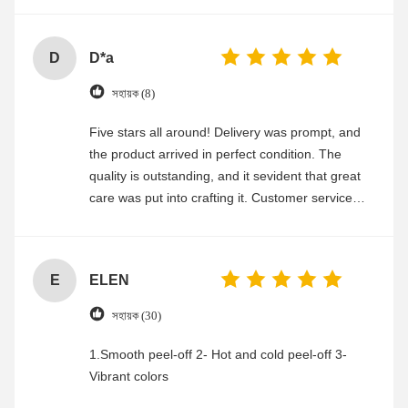
D
D*a
সহায়ক (8)
Five stars all around! Delivery was prompt, and
the product arrived in perfect condition. The
quality is outstanding, and it sevident that great
care was put into crafting it. Customer service
was friendly and efficient, ensuring a smooth and
enjoyable shopping experience.
E
ELEN
সহায়ক (30)
1.Smooth peel-off 2- Hot and cold peel-off 3-
Vibrant colors