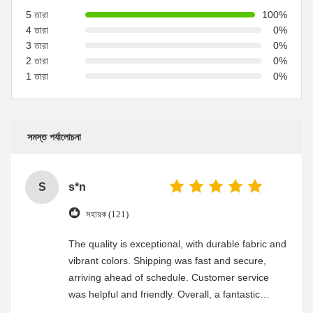
5 তারা
100%
4 তারা
0%
3 তারা
0%
2 তারা
0%
1 তারা
0%
সমস্ত পর্যালোচনা
S
s*n
সহায়ক (121)
The quality is exceptional, with durable fabric and
vibrant colors. Shipping was fast and secure,
arriving ahead of schedule. Customer service
was helpful and friendly. Overall, a fantastic
experience