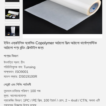
ইথিন এক্রাইলিক অ্যাসিড Copolymer আঠালো ফিল্ম আঠালো থার্মোপ্লাস্টিক
আঠালো পণ্য বন্ডিং টেক্সটাইল জন্য
পণ্যের বিবরণ
উৎপত্তি স্থল: চীন
পরিচিতিমুলক নাম: Tunsing
সাক্ষ্যদান: ISO9001
মডেল নম্বার: DS019100R
পেমেন্ট এবং শিপিং শর্তাবলী
ন্যূনতম চাহিদার পরিমাণ: 100 গজ
মূল্য: আলোচনাযোগ্য
প্যাকেজিং বিবরণ: 1PC / PE ফিল্ম, 100 ইয়ার্ড / রোল, 2 ~ 4roll / CTN, অথবা এটি
গ্রাহকের বিকল্পের উপরে রয়েছে