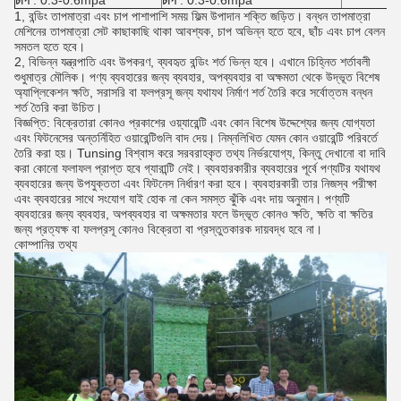
চাপ
: 0.3-0.6mpa
চাপ
: 0.3-0.6mpa
1, বন্ডিং তাপমাত্রা এবং চাপ পাশাপাশি সময় ফিল্ম উপাদান শক্তি জড়িত।
বন্ধন তাপমাত্রা
মেশিনের তাপমাত্রা সেট কাছাকাছি থাকা আবশ্যক, চাপ অভিন্ন হতে হবে, ছাঁচ এবং চাপ বেলন
সমতল হতে হবে।
2, বিভিন্ন যন্ত্রপাতি এবং উপকরণ, ব্যবহৃত বন্ডিং শর্ত ভিন্ন হবে।
এখানে চিহ্নিত শর্তাবলী
শুধুমাত্র মৌলিক।
পণ্য ব্যবহারের জন্য ব্যবহার, অপব্যবহার বা অক্ষমতা থেকে উদ্ভূত বিশেষ
অ্যাপ্লিকেশন ক্ষতি, সরাসরি বা ফলপ্রসূ জন্য যথাযথ নির্মাণ শর্ত তৈরি করে সর্বোত্তম বন্ধন
শর্ত তৈরি করা উচিত।
বিজ্ঞপ্তি: বিক্রেতারা কোনও প্রকাশের ওয়্যারেন্টি এবং কোন বিশেষ উদ্দেশ্যের জন্য যোগ্যতা
এবং ফিটনেসের অন্তর্নিহিত ওয়ারেন্টিগুলি বাদ দেয়।
নিম্নলিখিত যেমন কোন ওয়ারেন্টি পরিবর্তে
তৈরি করা হয়।
Tunsing বিশ্বাস করে সরবরাহকৃত তথ্য নির্ভরযোগ্য, কিন্তু দেখানো বা দাবি
করা কোনো ফলাফল প্রাপ্ত হবে গ্যারান্টি নেই।
ব্যবহারকারীর ব্যবহারের পূর্বে পণ্যটির যথাযথ
ব্যবহারের জন্য উপযুক্ততা এবং ফিটনেস নির্ধারণ করা হবে।
ব্যবহারকারী তার নিজস্ব পরীক্ষা
এবং ব্যবহারের সাথে সংযোগ যাই হোক না কেন সমস্ত ঝুঁকি এবং দায় অনুমান।
পণ্যটি
ব্যবহারের জন্য ব্যবহার, অপব্যবহার বা অক্ষমতার ফলে উদ্ভূত কোনও ক্ষতি, ক্ষতি বা ক্ষতির
জন্য প্রত্যক্ষ বা ফলপ্রসূ কোনও বিক্রেতা বা প্রস্তুতকারক দায়বদ্ধ হবে না।
কোম্পানির তথ্য