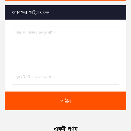
আমাদের মেইল ​​করুন
পাঠান
একই পণ্য