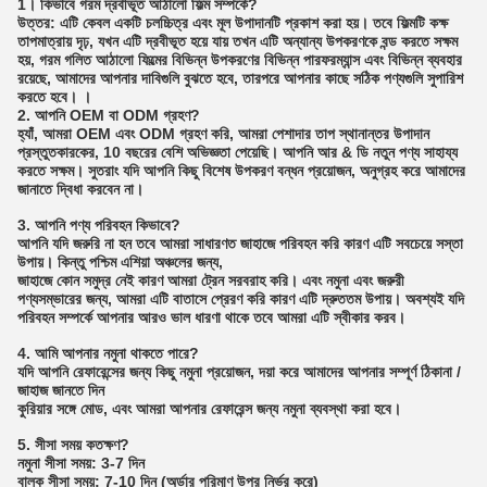
1। কিভাবে গরম দ্রবীভূত আঠালো ফিল্ম সম্পর্কে?
উত্তর: এটি কেবল একটি চলচ্চিত্র এবং মূল উপাদানটি প্রকাশ করা হয়।
তবে ফিল্মটি কক্ষ
তাপমাত্রায় দৃঢ়, যখন এটি দ্রবীভূত হয়ে যায় তখন এটি অন্যান্য উপকরণকে বন্ড করতে সক্ষম
হয়, গরম গলিত আঠালো ফিল্মের বিভিন্ন উপকরণের বিভিন্ন পারফরম্যান্স এবং বিভিন্ন ব্যবহার
রয়েছে, আমাদের আপনার দাবিগুলি বুঝতে হবে, তারপরে আপনার কাছে সঠিক পণ্যগুলি সুপারিশ
করতে হবে। ।
2. আপনি OEM বা ODM গ্রহণ?
হ্যাঁ, আমরা OEM এবং ODM গ্রহণ করি, আমরা পেশাদার তাপ স্থানান্তর উপাদান
প্রস্তুতকারকের, 10 বছরের বেশি অভিজ্ঞতা পেয়েছি।
আপনি আর & ডি নতুন পণ্য সাহায্য
করতে সক্ষম।
সুতরাং যদি আপনি কিছু বিশেষ উপকরণ বন্ধন প্রয়োজন, অনুগ্রহ করে আমাদের
জানাতে দ্বিধা করবেন না।
3. আপনি পণ্য পরিবহন কিভাবে?
আপনি যদি জরুরি না হন তবে আমরা সাধারণত জাহাজে পরিবহন করি কারণ এটি সবচেয়ে সস্তা
উপায়।
কিন্তু পশ্চিম এশিয়া অঞ্চলের জন্য,
জাহাজে কোন সমুদ্র নেই কারণ আমরা ট্রেন সরবরাহ করি।
এবং নমুনা এবং জরুরী
পণ্যসম্ভারের জন্য, আমরা এটি বাতাসে প্রেরণ করি কারণ এটি দ্রুততম উপায়। অবশ্যই যদি
পরিবহন সম্পর্কে আপনার আরও ভাল ধারণা থাকে তবে আমরা এটি স্বীকার করব।
4. আমি আপনার নমুনা থাকতে পারে?
যদি আপনি রেফারেন্সের জন্য কিছু নমুনা প্রয়োজন, দয়া করে আমাদের আপনার সম্পূর্ণ ঠিকানা /
জাহাজ জানতে দিন
কুরিয়ার সঙ্গে মোড, এবং আমরা আপনার রেফারেন্স জন্য নমুনা ব্যবস্থা করা হবে।
5. সীসা সময় কতক্ষণ?
নমুনা সীসা সময়: 3-7 দিন
বাল্ক সীসা সময়: 7-10 দিন (অর্ডার পরিমাণ উপর নির্ভর করে)