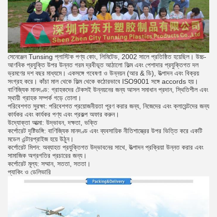
সেনেঞ্জেন Tunsing প্লাস্টিক পণ্য কোং, লিমিটেড, 2002 সালে প্রতিষ্ঠিত হয়েছিল। উচ্চ-
আণবিক প্রযুক্তি উপর উন্নত গরম দ্রবীভূত আঠালো ফিল্ম এবং পেশাদার প্রযুক্তিগত দল
ভ্রমণের দশ বছর মাধ্যমে।
একসঙ্গে গবেষণা ও উন্নয়ন (আর & ডি), উত্পাদন এবং বিক্রয়
সংগ্রহ করে।
কাঁচা মাল থেকে ফিল্ম থেকে কঠোরভাবে ISO9001 সঙ্গে accords হয়।
বাণিজ্যিক মানদণ্ড: গ্রাহকদের টেকসই উন্নয়নের জন্য আসল সমাধান প্রদান, স্থিতিশীল এবং
স্থায়ী গ্রাহক সম্পর্ক গড়ে তোলা।
পরিবেশগত সুরক্ষা: পরিবেশগত প্রয়োজনীয়তা পূরণ করার জন্য, নিজেদের এবং ক্লায়েন্টদের জন্য
কার্যকর এবং কার্যকর পণ্য এবং প্রকল্প অফার করুন।
উদ্যোক্তা আত্মা: উদ্ভাবন, দক্ষতা, ভক্তি
কর্পোরেট দৃষ্টিভঙ্গি: বাণিজ্যিক মানদণ্ড এবং ব্যবসায়িক নীতিশাস্ত্রের উপর ভিত্তি করে একটি
মডেল এন্টারপ্রাইজ হয়ে উঠুন।
কর্পোরেট মিশন: অব্যাহত প্রযুক্তিগত উদ্ভাবনের সাথে, উত্পাদন প্রক্রিয়া উন্নত করার এবং
সামাজিক অগ্রগতির প্রচারের জন্য।
কর্পোরেট মূল্য: সম্মান, সততা, সততা।
প্যাকিং ও ডেলিভারি