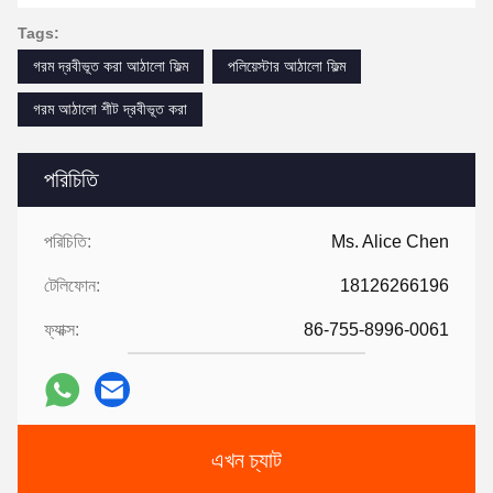
Tags:
গরম দ্রবীভূত করা আঠালো ফিল্ম
পলিয়েস্টার আঠালো ফিল্ম
গরম আঠালো শীট দ্রবীভূত করা
পরিচিতি
পরিচিতি:
Ms. Alice Chen
টেলিফোন:
18126266196
ফ্যাক্স:
86-755-8996-0061
এখন চ্যাট