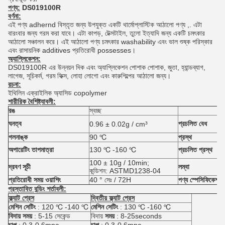
পণ্য:
DS019100R
বর্ণনা:
এই পণ্য adhernd বিস্তৃত জন্য উপযুক্ত একটি থার্মোপ্লাস্টিক আঠালো পণ্য ,.
এটা
বারংবার জন্য গরম করা যাবে।
এটা কাপড়, টেক্সটাইল, তুলো ইত্যাদি জন্য একটি চমৎকার
আঠালো সঞ্চালন করে। এই আঠালো পণ্য চমৎকার washability এবং ভাল শুষ্ক পরিস্কার
এবং রাসায়নিক additives প্রতিরোধী possesses।
অ্যাপ্লিকেশন:
DS019100R এর উন্নয়ন দিক এবং অ্যাপ্লিকেশন পোশাক পোশাক, জুতা, হ্যান্ডব্যাগ,
লাগেজ, সূচিকর্ম, গরম ফিক্স, লোহা লোগো এবং কারুশিল্পের আঠালো জন্য।
রচনা:
ইথিলিন এক্রাইলিক অ্যাসিড copolymer
শারীরিক বৈশিষ্ট্যাবলী:
রঙ
স্বচ্ছ
ঘনত্ব
প্রচলিত বেধ
0.96 ± 0.02g / cm³
গলনাঙ্ক
90 ℃
প্রস্থ
অপারেটিং তাপমাত্রা
130 ℃ -160 ℃
প্রচলিত প্রস্থ
100 ± 10g / 10min;
দ্রবণ সূচী
লম্বা
কন্ডিশন: ASTMD1238-04
প্রতিরোধী সময় ওয়াশিং
40 ° সেঃ / 72H
পণ্য স্পেসিফিকেশন 
প্রস্তাবিত বন্ডিং শর্তাবলী:
ফ্ল্যাট প্রেস
দ্বিতীয় ফ্ল্যাট প্রেস
মেশিন সেটিং
: 120 ℃ -140 ℃
মেশিন সেটিং
: 130 ℃ -160 ℃
বিদায় সময়
: 5-15 সেকেন্ড
বিদায়
সময়
: 8-25seconds