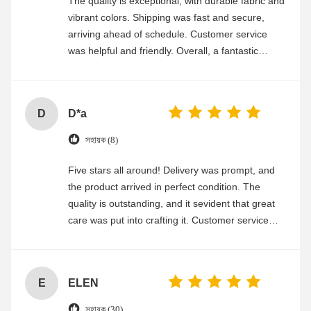
The quality is exceptional, with durable fabric and
vibrant colors. Shipping was fast and secure,
arriving ahead of schedule. Customer service
was helpful and friendly. Overall, a fantastic
experience
D
D*a
সহায়ক (8)
Five stars all around! Delivery was prompt, and
the product arrived in perfect condition. The
quality is outstanding, and it sevident that great
care was put into crafting it. Customer service
was friendly and efficient, ensuring a smooth and
enjoyable shopping experience.
E
ELEN
সহায়ক (30)