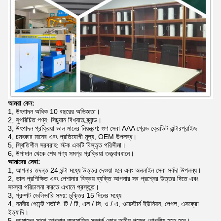
আমরা কেন:
1, উৎপাদন অধিক 10 বছরের অভিজ্ঞতা।
2, সুপরিচিত পণ্য: সিচুয়ান বিখ্যাত ব্র্যান্ড।
3, উৎপাদন প্রক্রিয়া ভাল মানের নিয়ন্ত্রণ: গুণ সেবা AAA গ্রেড ক্রেডিট এন্টারপ্রাইজ
4, চমৎকার মানের এবং প্রতিযোগী মূল্য, OEM উপলব্ধ।
5, স্থিতিশীল সরবরাহ: স্টক একটি বিস্তৃত পরিসীমা।
6, উপাদান থেকে শেষ পণ্য সমগ্র প্রক্রিয়া তত্ত্বাবধানে।
আমাদের সেবা:
1, আপনার তদন্ত 24 ঘন্টা মধ্যে উত্তর দেওয়া হবে এবং অনলাইন সেবা সর্বদা উপলব্ধ।
2, ভাল প্রশিক্ষিত এবং পেশাদার বিক্রয় ব্যক্তি আপনার সব প্রশ্নের উত্তর দিতে এবং
সমস্যা পরিচালনা করতে এখানে প্রস্তুত।
3, প্রম্পট ডেলিভারি সময়: চুক্তির 15 দিনের মধ্যে
4, নমনীয় পেমেন্ট শর্তাদি: টি / টি, এল / সি, ও / এ, ওয়েস্টার্ন ইউনিয়ন, পেপল, এসক্রো
ইত্যাদি।
5, আমাদের সাথে আপনার ব্যবসায়িক সম্পর্ক কোন তৃতীয় পক্ষের গোপনীয় হতে হবে।