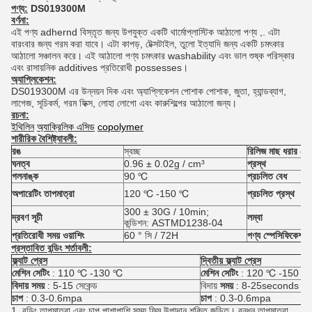
পণ্য:
DS019300M
বর্ণনা:
এই পণ্য adhernd বিস্তৃত জন্য উপযুক্ত একটি থার্মোপ্লাস্টিক আঠালো পণ্য ,.
এটা
বারংবার জন্য গরম করা যাবে।
এটা কাপড়, টেক্সটাইল, তুলো ইত্যাদি জন্য একটি চমৎকার
আঠালো সঞ্চালন করে। এই আঠালো পণ্য চমৎকার washability এবং ভাল শুষ্ক পরিস্কার
এবং রাসায়নিক additives প্রতিরোধী possesses।
অ্যাপ্লিকেশন:
DS019300M এর উন্নয়ন দিক এবং অ্যাপ্লিকেশন পোশাক পোশাক, জুতা, হ্যান্ডব্যাগ,
লাগেজ, সূচিকর্ম, গরম ফিক্স, লোহা লোগো এবং কারুশিল্পের আঠালো জন্য।
রচনা:
ইথিলিন
অ্যাক্রিলিক এসিড
copolymer
শারীরিক বৈশিষ্ট্যাবলী:
রঙ
স্বচ্ছ
রিলিজ মাছ ধরার নৌ
ঘনত্ব
0.96 ± 0.02g / cm³
প্রস্থ
গলনাঙ্ক
90 ℃
প্রচলিত বেধ
অপারেটিং তাপমাত্রা
120 ℃ -150 ℃
প্রচলিত প্রস্থ
300 ± 30G / 10min;
দ্রবণ সূচী
লম্বা
কন্ডিশন: ASTMD1238-04
প্রতিরোধী সময় ওয়াশিং
60 ° সি / 72H
পণ্য স্পেসিফিকেশন 
প্রস্তাবিত বন্ডিং শর্তাবলী:
ফ্ল্যাট প্রেস
দ্বিতীয় ফ্ল্যাট প্রেস
মেশিন সেটিং
: 110 ℃ -130 ℃
মেশিন সেটিং
: 120 ℃ -150 ℃
বিদায় সময়
: 5-15 সেকেন্ড
বিদায়
সময়
: 8-25seconds
চাপ
: 0.3-0.6mpa
চাপ
: 0.3-0.6mpa
1, বন্ডিং তাপমাত্রা এবং চাপ পাশাপাশি সময় ফিল্ম উপাদান শক্তি জড়িত।
বন্ধন তাপমাত্রা