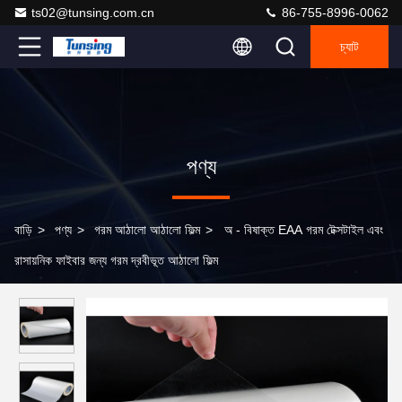
ts02@tunsing.com.cn
86-755-8996-0062
চ্যাট
পণ্য
বাড়ি
>
পণ্য
>
গরম আঠালো আঠালো ফিল্ম
>
অ - বিষাক্ত EAA গরম টেক্সটাইল এবং
রাসায়নিক ফাইবার জন্য গরম দ্রবীভূত আঠালো ফিল্ম