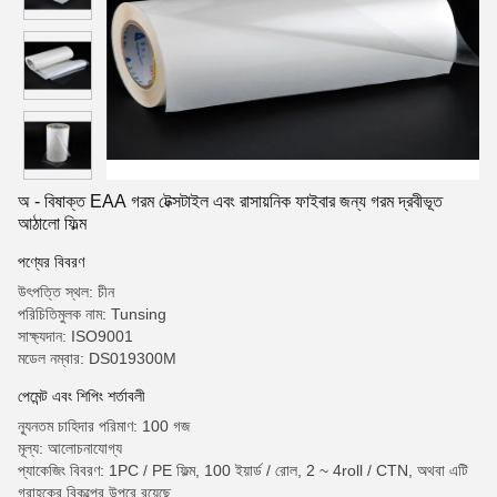
অ - বিষাক্ত EAA গরম টেক্সটাইল এবং রাসায়নিক ফাইবার জন্য গরম দ্রবীভূত
আঠালো ফিল্ম
পণ্যের বিবরণ
উৎপত্তি স্থল: চীন
পরিচিতিমুলক নাম: Tunsing
সাক্ষ্যদান: ISO9001
মডেল নম্বার: DS019300M
পেমেন্ট এবং শিপিং শর্তাবলী
ন্যূনতম চাহিদার পরিমাণ: 100 গজ
মূল্য: আলোচনাযোগ্য
প্যাকেজিং বিবরণ: 1PC / PE ফিল্ম, 100 ইয়ার্ড / রোল, 2 ~ 4roll / CTN, অথবা এটি
গ্রাহকের বিকল্পের উপরে রয়েছে