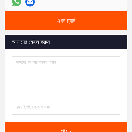
এখন চ্যাট
আমাদের মেইল ​​করুন
পাঠান