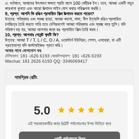
এ: বর্তমানে, আমাদের উৎপাদন ক্ষমতা প্রতি মাসে 100 মেট্রিক টন।
তবে, আমরা একটি নতুন
কারখানা খুলতে এবং আরো উত্পাদন লাইন যোগ করার পরিকল্পনা করছি।
9, প্রশ্ন: আপনি কি রঙিন প্রসারিত ফিল্ম উত্পাদন করতে পারেন?
উত্তর: পরিষ্কার এবং স্বচ্ছ ছাড়া, আমরা কালো, সাদা, নীল ইত্যাদি রঙিন প্রসারিত
চলচ্চিত্র তৈরি করতে পারি তবে বেশিরভাগই আমরা পরিষ্কার এবং স্বচ্ছ করে তুলি।
যদি
পরিমাণ বড় হয়, আমরা আপনার জন্য রঙ প্রসারিত ফিল্ম তৈরি করব।
10, প্রশ্ন: আপনার পেমেন্ট শব্দটি কি?
উত্তর: আমরা T / T, L / C, O / A, ওয়েস্টার্ন ইউনিয়ন, পেপল, এসক্রো, বা এটি
গ্রহণযোগ্য যদি কাস্টমাইজড গ্রহণ করি।
আমার সাথে যোগাযোগ কর
টেলিফোন: 181 ২626 6193 হোয়াটসঅ্যাপ: 181 ২626 6193
Wechat: 181 2626 6193 QQ: 3346069417
সামগ্রিক রেটিং
5.0
এই সরবরাহকারীর জন্য 50টি পর্যালোচনার উপর ভিত্তি করে
একটি পর্যালোচনা লিখুন