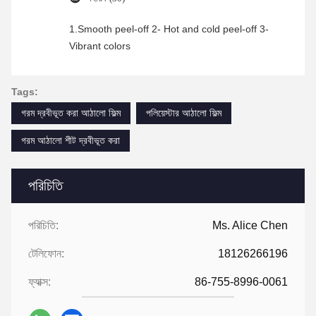
1.Smooth peel-off 2- Hot and cold peel-off 3-
Vibrant colors
Tags:
গরম দ্রবীভূত করা আঠালো ফিল্ম
পলিয়েস্টার আঠালো ফিল্ম
গরম আঠালো শীট দ্রবীভূত করা
পরিচিতি
পরিচিতি:
Ms. Alice Chen
টেলিফোন:
18126266196
ফ্যাক্স:
86-755-8996-0061