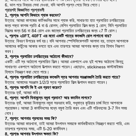
6, ভাল পরে বিক্রয় সেবা দেওয়া, যদি আপনি প্রশ্ন পেয়ে ফিরে পেতে।
প্রায়শই জিজ্ঞাসিত প্রশ্নাবলী
1, প্রশ্নঃ আপনি কিভাবে প্যাক করবেন?
উত্তর: আমরা কাগজের কার্টনগুলির সাথে প্যাক করি, সাধারণত হাত প্রসারিত চলচ্চিত্রের
জন্য শক্ত কাগজ প্রতি 4 বা 6 রোলস;
মেশিন প্রসারিত ফিল্ম জন্য 1 রোল;
মিনি প্রসারিত
ফিল্মের জন্য 56 বা 84 রোল এবং জাম্বো প্রসারিত চলচ্চিত্রের জন্য ২7 টি রোল।
২, প্রশ্নঃ ২0FT, 40FT এর মতো একটি পাত্রে কতগুলি রোল লাগানো যায়?
উত্তর: বিবরণ উপরের ফর্ম হয়।
যদি আপনার স্পেসিফিকেশনটি আলাদা হয়, তাহলে আপনাকে
আমাদের কার্টুনের আকার বলতে হবে এবং তারপরে আমরা আপনার জন্য তার হিসাব নিরূপণ
করব।
3, প্রশ্নঃ প্রসারিত চলচ্চিত্রের আঠালো কীভাবে?
একটি: এটি স্ব আঠালো প্রসারিত ফিল্ম।
আমরা একপাশে এবং দুই পক্ষের আঠালো কিন্তু
সাধারণত একপাশে আঠালো উত্পাদন করতে পারেন।
এছাড়াও, stickiness কাস্টমাইজড
হিসাবে নিয়ন্ত্রণ করা যেতে পারে।
4, প্রশ্নঃ প্রসারিত চলচ্চিত্রের কতগুলি স্তর আপনার সরঞ্জামগুলি তৈরি করতে পারে?
উত্তর: আমাদের সরঞ্জাম 1/2/3 স্তর প্রসারিত ফিল্ম উত্পাদন করতে পারেন।
5, প্রশ্নঃ আপনি কি ই এম গ্রহণ করেন?
উত্তরঃ হ্যাঁ, আমরা করি।
6, প্রশ্ন: আপনি বিনামূল্যে নমুনা প্রদান?
আর কতদিন লাগবে?
উত্তরঃ হ্যাঁ, আমরা বিনামূল্যে নমুনা সরবরাহ করি, শুধুমাত্র কুরিয়ার চার্জ দিতে আপনাকে
প্রয়োজন।
আমরা 3 কার্যদিবসের মধ্যে নমুনা তৈরি করব এবং এটি পরিবহনের 3-7 দিন সময়
নেবে।
7, প্রশ্ন: আপনার প্রসবের সময় কি?
উত্তরঃ আমরা কারখানা, তাই আমরা উৎপাদন সময়কে কার্যকরীভাবে নিয়ন্ত্রণ করতে পারি, এবং
তারপরে প্রসবের সময়, এটি 5-20 কার্যদিবস।
8, প্রশ্নঃ আপনার উৎপাদন ক্ষমতা কি?