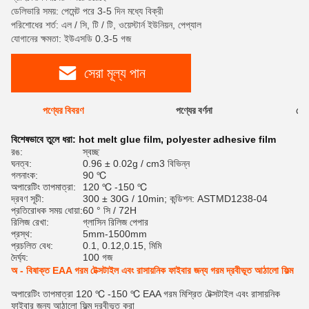
ডেলিভারি সময়: পেমেন্ট পরে 3-5 দিন মধ্যে বিক্রী
পরিশোধের শর্ত: এল / সি, টি / টি, ওয়েস্টার্ন ইউনিয়ন, পেপ্যাল
যোগানের ক্ষমতা: ইউএসডি 0.3-5 গজ
সেরা মূল্য পান
পণ্যের বিবরণ
পণ্যের বর্ণনা
রেটি
বিশেষভাবে তুলে ধরা:
hot melt glue film
,
polyester adhesive film
রঙ:
স্বচ্ছ
ঘনত্ব:
0.96 ± 0.02g / cm3 বিভিন্ন
গলনাংক:
90 ℃
অপারেটিং তাপমাত্রা:
120 ℃ -150 ℃
দ্রবণ সূচী:
300 ± 30G / 10min; কন্ডিশন: ASTMD1238-04
প্রতিরোধক সময় ধোয়া:
60 ° সি / 72H
রিলিজ রেখা:
গ্লাসিন রিলিজ পেপার
প্রস্থ:
5mm-1500mm
প্রচলিত বেধ:
0.1, 0.12,0.15, মিমি
দৈর্ঘ্য:
100 গজ
অ - বিষাক্ত EAA গরম টেক্সটাইল এবং রাসায়নিক ফাইবার জন্য গরম দ্রবীভূত আঠালো ফিল্ম
অপারেটিং তাপমাত্রা 120 ℃ -150 ℃ EAA গরম মিশ্রিত টেক্সটাইল এবং রাসায়নিক
ফাইবার জন্য আঠালো ফিল্ম দ্রবীভূত করা