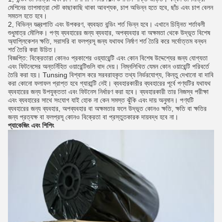
মেশিনের তাপমাত্রা সেট কাছাকাছি থাকা আবশ্যক, চাপ অভিন্ন হতে হবে, ছাঁচ এবং চাপ বেলন
সমতল হতে হবে।
2, বিভিন্ন যন্ত্রপাতি এবং উপকরণ, ব্যবহৃত বন্ডিং শর্ত ভিন্ন হবে।
এখানে চিহ্নিত শর্তাবলী
শুধুমাত্র মৌলিক।
পণ্য ব্যবহারের জন্য ব্যবহার, অপব্যবহার বা অক্ষমতা থেকে উদ্ভূত বিশেষ
অ্যাপ্লিকেশন ক্ষতি, সরাসরি বা ফলপ্রসূ জন্য যথাযথ নির্মাণ শর্ত তৈরি করে সর্বোত্তম বন্ধন
শর্ত তৈরি করা উচিত।
বিজ্ঞপ্তি: বিক্রেতারা কোনও প্রকাশের ওয়্যারেন্টি এবং কোন বিশেষ উদ্দেশ্যের জন্য যোগ্যতা
এবং ফিটনেসের অন্তর্নিহিত ওয়ারেন্টিগুলি বাদ দেয়।
নিম্নলিখিত যেমন কোন ওয়ারেন্টি পরিবর্তে
তৈরি করা হয়।
Tunsing বিশ্বাস করে সরবরাহকৃত তথ্য নির্ভরযোগ্য, কিন্তু দেখানো বা দাবি
করা কোনো ফলাফল প্রাপ্ত হবে গ্যারান্টি নেই।
ব্যবহারকারীর ব্যবহারের পূর্বে পণ্যটির যথাযথ
ব্যবহারের জন্য উপযুক্ততা এবং ফিটনেস নির্ধারণ করা হবে।
ব্যবহারকারী তার নিজস্ব পরীক্ষা
এবং ব্যবহারের সাথে সংযোগ যাই হোক না কেন সমস্ত ঝুঁকি এবং দায় অনুমান।
পণ্যটি
ব্যবহারের জন্য ব্যবহার, অপব্যবহার বা অক্ষমতার ফলে উদ্ভূত কোনও ক্ষতি, ক্ষতি বা ক্ষতির
জন্য প্রত্যক্ষ বা ফলপ্রসূ কোনও বিক্রেতা বা প্রস্তুতকারক দায়বদ্ধ হবে না।
প্যাকেজিং এবং শিপিং