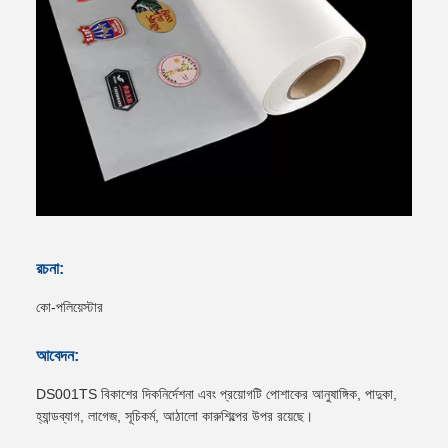
রচনা:
কো-পলিয়েস্টার
আবেদন:
DS001TS বিকাশের দিকনির্দেশনা এবং প্রয়োগটি পোশাকের আনুষাঙ্গিক, পাদুকা,
হ্যান্ডব্যাগ, লাগেজ, সূচিকর্ম, আঠালো কারুশিল্পের উপর রয়েছে।