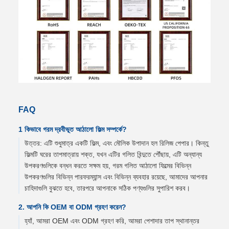
FAQ
1 কিভাবে গরম দ্রবীভূত আঠালো ফিল্ম সম্পর্কে?
উত্তর: এটি শুধুমাত্র একটি ফিল্ম, এবং মৌলিক উপাদান হল রিলিজ পেপার। কিন্তু
ফিল্মটি ঘরের তাপমাত্রায় শক্ত, যখন এটির গলিত বিন্দুতে পৌঁছায়, এটি অন্যান্য
উপকরণগুলিকে বন্ধন করতে সক্ষম হয়, গরম গলিত আঠালো ফিল্মের বিভিন্ন
উপকরণগুলির বিভিন্ন পারফরম্যান্স এবং বিভিন্ন ব্যবহার রয়েছে, আমাদের আপনার
চাহিদাগুলি বুঝতে হবে, তারপরে আপনাকে সঠিক পণ্যগুলির সুপারিশ করব।
2. আপনি কি OEM বা ODM গ্রহণ করেন?
হ্যাঁ, আমরা OEM এবং ODM গ্রহণ করি, আমরা পেশাদার তাপ স্থানান্তর