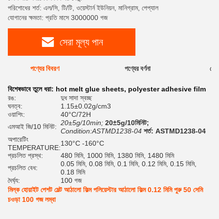
পরিশোধের শর্ত: এল/সি, টি/টি, ওয়েস্টার্ন ইউনিয়ন, মানিগ্রাম, পেপ্যাল
যোগানের ক্ষমতা: প্রতি মাসে 3000000 গজ
সেরা মূল্য পান
পণ্যের বিবরণ
পণ্যের বর্ণনা
রেটি
বিশেষভাবে তুলে ধরা:
hot melt glue sheets
,
polyester adhesive film
রঙ:
দুধ সাদা স্বচ্ছ
ঘনত্ব:
1.15±0.02g/cm3
ওয়াশিং:
40°C/72H
20±5g/10min;
20±5g/10মিনিট;
এমআই জি/10 মিনিট:
Condition:ASTMD1238-04
শর্ত: ASTMD1238-04
অপারেটিং
130°C -160°C
TEMPERATURE:
প্রচলিত প্রস্থ:
480 মিমি, 1000 মিমি, 1380 মিমি, 1480 মিমি
0.05 মিমি, 0.08 মিমি, 0.1 মিমি, 0.12 মিমি, 0.15 মিমি,
প্রচলিত বেধ:
0.18 মিমি
দৈর্ঘ্য:
100 গজ
মিল্ক হোয়াইট পেশট মেল্ট আঠালো ফিল্ম পলিয়েস্টার আঠালো ফিল্ম 0.12 মিমি পুরু 50 সেমি
চওড়া 100 গজ লম্বা