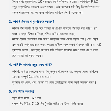
উপাদান প্রস্তুতকারক, 10 বছরেরও বেশি অভিজ্ঞতা রয়েছে। আপনাকে R&D
নতুন পণ্যগুলিকে সহায়তা করতে সক্ষম। তাই আপনার যদি কিছু বিশেষ উপকরণের
বন্ধন প্রয়োজন হয়, দয়া করে আমাদের জানাতে দ্বিধা করবেন না।
3. আপনি কিভাবে পণ্য পরিবহন করবেন?
আপনি যদি জরুরী না হন তবে আমরা সাধারণত জাহাজে পরিবহন করি কারণ এটি
সবচেয়ে সস্তা উপায়। কিন্তু পশ্চিম এশিয়া অঞ্চলের জন্য,
আমরা ট্রেনে ডেলিভারি করি কারণ জাহাজের জন্য কোন সমুদ্র নেই। এবং নমুনা
এবং জরুরী পণ্যসম্ভারের জন্য, আমরা এটিকে আকাশপথে পরিবহন করি কারণ এটি
দ্রুততম উপায়। অবশ্যই আপনার যদি পরিবহন সম্পর্কে আরও ভাল ধারণা থাকে
তবে আমরা তা গ্রহণ করব।
4. আমি কি আপনার নমুনা পেতে পারি?
আপনার যদি রেফারেন্সের জন্য কিছু নমুনার প্রয়োজন হয়, অনুগ্রহ করে আমাদের
আপনার সম্পূর্ণ ঠিকানা/জাহাজ জানান
কুরিয়ার সহ মোড, এবং আমরা আপনার রেফারেন্সের জন্য নমুনা ব্যবস্থা করব।
5. লিড টাইম কতদিন?
নমুনা সীসা সময়: 3-7 দিন
বাল্ক লিড টাইম: 7-10 দিন (অর্ডার পরিমাণের উপর নির্ভর করে)