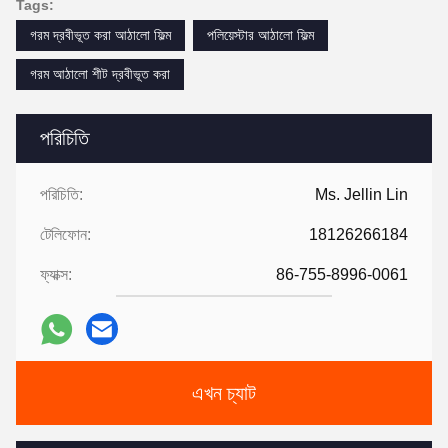
Tags:
গরম দ্রবীভূত করা আঠালো ফিল্ম
পলিয়েস্টার আঠালো ফিল্ম
গরম আঠালো শীট দ্রবীভূত করা
পরিচিতি
পরিচিতি:
Ms. Jellin Lin
টেলিফোন:
18126266184
ফ্যাক্স:
86-755-8996-0061
এখন চ্যাট