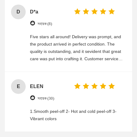
D
D*a
সহায়ক (8)
Five stars all around! Delivery was prompt, and
the product arrived in perfect condition. The
quality is outstanding, and it sevident that great
care was put into crafting it. Customer service
was friendly and efficient, ensuring a smooth and
enjoyable shopping experience.
E
ELEN
সহায়ক (30)
1.Smooth peel-off 2- Hot and cold peel-off 3-
Vibrant colors