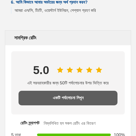
6. আমি কিভাবে আমার অর্ডারের জন্য অর্থ প্রদান করব?
আমরা এল/সি, টি/টি, ওয়েস্টার্ন ইউনিয়ন, পেপ্যাল ​​গ্রহণ করি
সামগ্রিক রেটিং
5.0
এই সরবরাহকারীর জন্য 50টি পর্যালোচনার উপর ভিত্তি করে
একটি পর্যালোচনা লিখুন
রেটিং স্ন্যাপশট
নিম্নলিখিত হল সকল রেটিং এর বিতরণ
5 তারা
100%