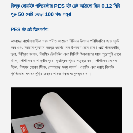
মিল্ক হোয়াইট পলিয়েস্টার PES হট মেল্ট আঠালো ফিল্ম 0.12 মিমি
পুরু 50 সেমি চওড়া 100 গজ লম্বা
PES হট মেল্ট ফিল্ম বর্ণনা:
আমাদের থার্মোপ্লাস্টিক গরম গলিত আঠালো বিভিন্ন উত্পাদন পরিস্থিতির জন্য স্যুট
করে এবং নির্ভরযোগ্যভাবে সমস্ত ধরণের বেস উপকরণ মেনে চলে। এটি পলিয়েস্টার,
তুলা, মিশ্রিত কাপড়, নিয়মিত টেক্সটাইল এবং পিভিসি উপকরণের সাথে পুরোপুরি লেগে
থাকে, পোশাকের তাপ স্থানান্তর, ফ্যাব্রিক প্যাচ সংযুক্ত করা, পোশাকের লেবেল
স্টিক, নিজস্ব লেবেল স্টিক, পোশাকের জন্য আদর্শ। ওয়াশিং এবং ড্রাই ক্লিনিং
প্রতিরোধ, ঘন ঘন লন্ড্রি চক্রের পরেও শক্ত আনুগত্য রাখা।