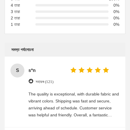
4 তারা
0%
3 তারা
0%
2 তারা
0%
1 তারা
0%
সমস্ত পর্যালোচনা
S
s*n
সহায়ক (121)
The quality is exceptional, with durable fabric and
vibrant colors. Shipping was fast and secure,
arriving ahead of schedule. Customer service
was helpful and friendly. Overall, a fantastic
experience