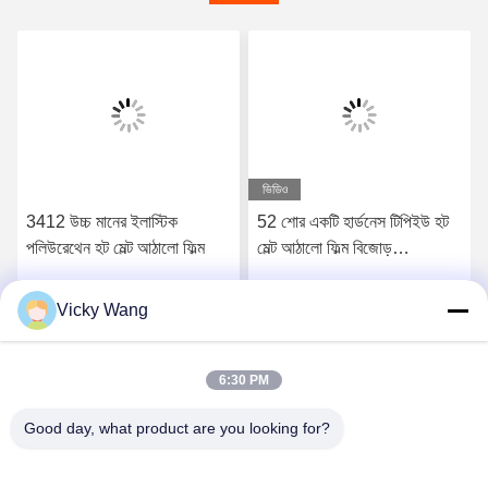
ভিডিও
3412 উচ্চ মানের ইলাস্টিক
52 শোর একটি হার্ডনেস টিপিইউ হট
পলিউরেথেন হট মেল্ট আঠালো ফিল্ম
মেল্ট আঠালো ফিল্ম বিজোড়
আন্ডারওয়্যারের জন্য
Vicky Wang
সেরা মূল্য পান
সেরা মূল্য পান
6:30 PM
Good day, what product are you looking for?
Shenzhen Tunsing Plastic Products Co., Ltd.