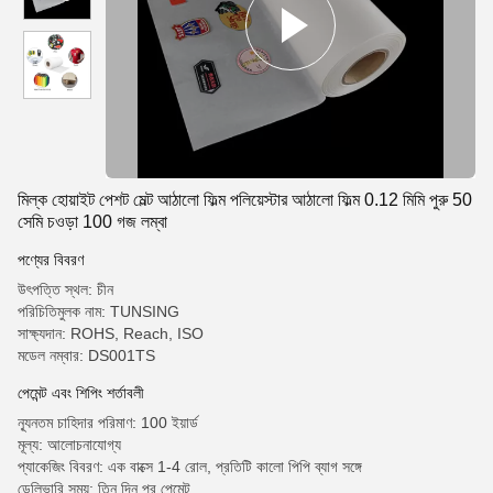
মিল্ক হোয়াইট পেশট মেল্ট আঠালো ফিল্ম পলিয়েস্টার আঠালো ফিল্ম 0.12 মিমি পুরু 50
সেমি চওড়া 100 গজ লম্বা
পণ্যের বিবরণ
উৎপত্তি স্থল: চীন
পরিচিতিমুলক নাম: TUNSING
সাক্ষ্যদান: ROHS, Reach, ISO
মডেল নম্বার: DS001TS
পেমেন্ট এবং শিপিং শর্তাবলী
ন্যূনতম চাহিদার পরিমাণ: 100 ইয়ার্ড
মূল্য: আলোচনাযোগ্য
প্যাকেজিং বিবরণ: এক বাক্সে 1-4 রোল, প্রতিটি কালো পিপি ব্যাগ সঙ্গে
ডেলিভারি সময়: তিন দিন পর পেমেন্ট