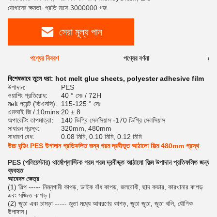
যোগানের ক্ষমতা: প্রতি মাসে 3000000 গজ
সেরা মূল্য পান
পণ্যের বিবরণ
পণ্যের বর্ণনা
রেটি
বিশেষভাবে তুলে ধরা:
hot melt glue sheets
,
polyester adhesive film
উপাদান:
PES
ওয়াশিং প্রতিরোধ:
40 ° সেঃ / 72H
মelt পয়েন্ট (ডিএসসি):
115-125 ° সেঃ
এমআই জি / 10mins:
20 ± 8
অপারেটিং তাপমাত্রা:
140 ডিগ্রি সেলসিয়াস -170 ডিগ্রি সেলসিয়াস
সাধারন প্রস্থ:
320mm, 480mm
সাধারণ বেধ:
0.08 মিমি, 0.10 মিমি, 0.12 মিমি
উচ্চ বন্ডিং PES উপাদান প্রতিফলিত জন্য গরম দ্রবীভূত আঠালো ফিল্ম 480mm প্রস্থ
PES (পলিয়েস্টার) থার্মোপ্লাস্টিক গরম গরম দ্রবীভূত আঠালো ফিল্ম উপাদান প্রতিফলিত জন্য
ব্যবহৃত
আবেদন ক্ষেত্র
(1) শিল্প ----- নিম্নগামী কাপড়, ডাইক বাঁধ কাপড়, জলরোধী, ছাদ কভার, কারখানার কাপড়
এবং সজ্জিত কাপড়।
(2) জুতা এবং চামড়া ----- জুতা মধ্যে আবরণের কাপড়, জুতা জুতা, জুতা থলি, যৌগিক
উপাদান।