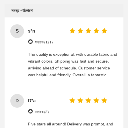
সমস্ত পর্যালোচনা
S
s*n
সহায়ক (121)
The quality is exceptional, with durable fabric and
vibrant colors. Shipping was fast and secure,
arriving ahead of schedule. Customer service
was helpful and friendly. Overall, a fantastic
experience
D
D*a
সহায়ক (8)
Five stars all around! Delivery was prompt, and