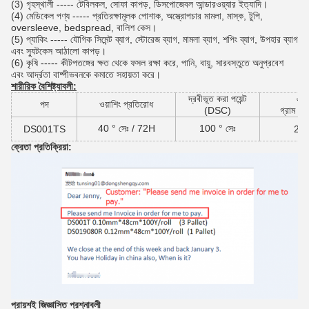
(3) গৃহস্থালী ----- টেবিলকল, সোফা কাপড়, ডিসপোজেবল আন্ডারওয়্যার ইত্যাদি।
(4) মেডিকেল পণ্য ----- প্রতিরক্ষামূলক পোশাক, অস্ত্রোপচার মামলা, মাস্ক, টুপি,
oversleeve, bedspread, বালিশ কেস।
(5) প্যাকিং ----- যৌগিক সিমেন্ট ব্যাগ, স্টোরেজ ব্যাগ, মামলা ব্যাগ, শপিং ব্যাগ, উপহার ব্যাগ
এবং স্যুটকেস আঠালো কাপড়।
(6) কৃষি ----- কীটপতঙ্গের ক্ষত থেকে ফসল রক্ষা করে, পানি, বায়ু, সারবস্তুতে অনুপ্রবেশ
এবং আর্দ্রতা বাষ্পীভবনকে কমাতে সহায়তা করে।
শারীরিক বৈশিষ্ট্যাবলী:
দ্রবীভূত করা পয়েন্ট
এম
পদ
ওয়াশিং প্রতিরোধ
(DSC)
গ্রাম /
40 ° সেঃ / 72H
100 ° সেঃ
DS001TS
28 
ক্রেতা প্রতিক্রিয়া:
প্রায়শই জিজ্ঞাসিত প্রশ্নাবলী