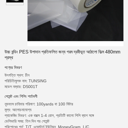
উচ্চ বন্ডিং PES উপাদান প্রতিফলিত জন্য গরম দ্রবীভূত আঠালো ফিল্ম 480mm
প্রস্থ
পণ্যের বিবরণ
উৎপত্তি স্থল: চীন
পরিচিতিমুলক নাম: TUNSING
মডেল নম্বার: DS001T
পেমেন্ট এবং শিপিং শর্তাবলী
ন্যূনতম চাহিদার পরিমাণ: 100yards বা 100 মিটার
মূল্য: আলোচনাযোগ্য
প্যাকেজিং বিবরণ: এক বাক্সে 1-4 রোল, প্রতিটি কালো পিপি ব্যাগ সঙ্গে
ডেলিভারি সময়: তিন দিন পর পেমেন্ট
পরিশোধের শর্ত: T/T, ওয়েস্টার্ন ইউনিয়ন, MoneyGram, L/C