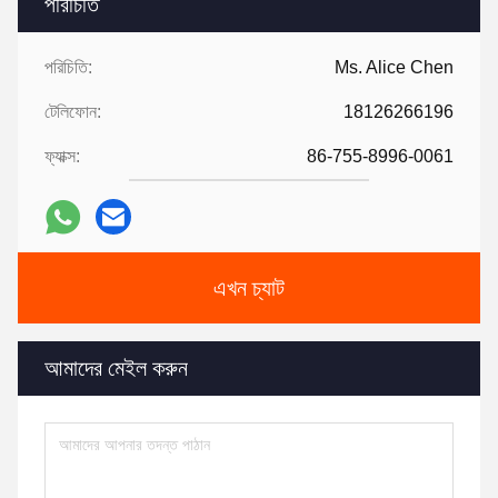
পরিচিতি
পরিচিতি:
Ms. Alice Chen
টেলিফোন:
18126266196
ফ্যাক্স:
86-755-8996-0061
এখন চ্যাট
আমাদের মেইল ​​করুন