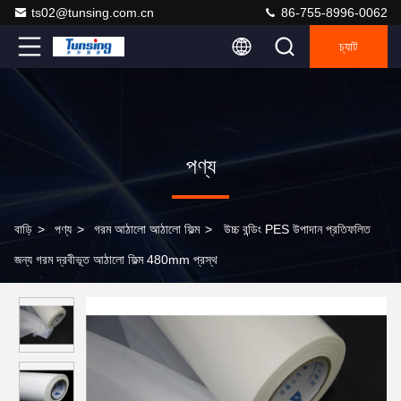
ts02@tunsing.com.cn
86-755-8996-0062
চ্যাট
পণ্য
বাড়ি
>
পণ্য
>
গরম আঠালো আঠালো ফিল্ম
>
উচ্চ বন্ডিং PES উপাদান প্রতিফলিত
জন্য গরম দ্রবীভূত আঠালো ফিল্ম 480mm প্রস্থ