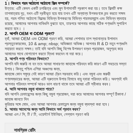
1।
কিভাবে গরম আঠালো আঠালো ফিল্ম সম্পর্কে?
উত্তর: এটি কেবল একটি চলচ্চিত্র এবং মূল উপাদানটি প্রকাশ করা হয়।
তবে ফিল্মটি কক্ষ
তাপমাত্রায় দৃঢ়, যখন এটি দ্রবীভূত হয়ে যায় তখন এটি অন্যান্য উপকরণকে বন্ড করতে সক্ষম
হয়, গরম গলিত আঠালো ফিল্মের বিভিন্ন উপকরণের বিভিন্ন পারফরম্যান্স এবং বিভিন্ন ব্যবহার
রয়েছে, আমাদের আপনার দাবিগুলি বুঝতে হবে, তারপরে আপনার কাছে সঠিক পণ্যগুলি সুপারিশ
করতে হবে। ।
2. আপনি OEM বা ODM গ্রহণ?
হ্যাঁ, আমরা OEM এবং ODM গ্রহণ করি, আমরা পেশাদার তাপ স্থানান্তর উপাদান
প্রস্তুতকারকের, 10 & amp; nbsp; অভিজ্ঞতা অভিজ্ঞ। আপনার R & D নতুন পণ্যগুলি
সহায়তা করতে সক্ষম।
তাই যদি আপনি কিছু বিশেষ উপকরণ বন্ধন প্রয়োজন, অনুগ্রহ করে
আমাদের সাথে যোগাযোগ করতে দ্বিধা করবেন না দয়া করে।
3. আপনি পণ্য পরিবহন কিভাবে?
আপনি যদি জরুরি না হন তবে আমরা সাধারণত জাহাজে পরিবহন করি কারণ এটি সবচেয়ে সস্তা
উপায়।
কিন্তু পশ্চিম এশিয়া অঞ্চলের জন্য,
জাহাজে কোন সমুদ্র নেই কারণ আমরা ট্রেন সরবরাহ করি।
এবং নমুনা এবং জরুরী
পণ্যসম্ভারের জন্য, আমরা এটি দ্রুততম উপায় হিসাবে বায়ু দ্বারা পরিবহন করি। অবশ্যই যদি
আপনার পরিবহন সম্পর্কে আরও ভাল ধারণা থাকে তবে আমরা এটি স্বীকার করব।
4. আমি আপনার নমুনা থাকতে পারে?
যদি আপনি রেফারেন্সের জন্য কিছু নমুনা প্রয়োজন, দয়া করে আমাদের আপনার সম্পূর্ণ ঠিকানা /
জাহাজ জানতে দিন
কুরিয়ার সঙ্গে মোড, এবং আমরা আপনার রেফারেন্স জন্য নমুনা ব্যবস্থা করা হবে।
5. আমার আদেশের জন্য আমি কিভাবে অর্থ প্রদান করব?
আমরা এল / সি, টি / টি, ওয়েস্টার্ন ইউনিয়ন, পেপ্যাল ​​গ্রহণ করি
সামগ্রিক রেটিং