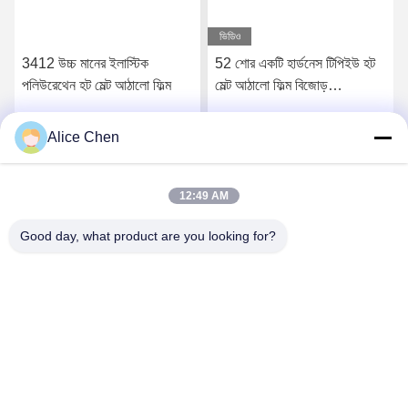
ভিডিও
3412 উচ্চ মানের ইলাস্টিক
52 শোর একটি হার্ডনেস টিপিইউ হট
পলিউরেথেন হট মেল্ট আঠালো ফিল্ম
মেল্ট আঠালো ফিল্ম বিজোড়
আন্ডারওয়্যারের জন্য
Alice Chen
সেরা মূল্য পান
সেরা মূল্য পান
12:49 AM
Good day, what product are you looking for?
Shenzhen Tunsing Plastic Products Co., Ltd.
ts02@tunsing.com.cn
86-755-8996-0062
টুনসিং ইন্ডাস্ট্রিয়াল জোন, ২৮ নম্বর জিয়াটিয়ান গ্রাম, লংটিয়ান স্ট্রিট, পিংশান