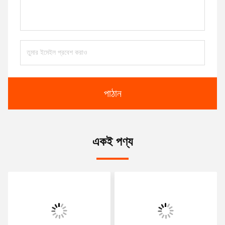
পাঠান
একই পণ্য