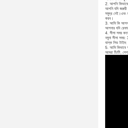
2. আপনি কিভাবে
আপনি যদি জরুরী 
সমুদ্র নেই।এবং 
করব।
3. আমি কি আপনা
আপনার যদি রেফারে
4. সীসা সময় কত
নমুনা সীসা সময়:
বাল্ক লিড টাইম:
5. আমি কিভাবে আ
আমরা টি/টি, পেপ্