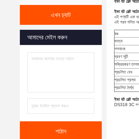
ইভা হট মেল্ট আঠা
ইভা হট মেল্ট আঠাল
এখন চ্যাট
এই পণ্যটি এক ধরণ
এই গরম গলিত আঠাল
রঙ
আমাদের মেইল ​​করুন
ঘনত্ব
গলনাংক
দ্রবণ সূচী
সক্রিয়করণ তাপমা
প্রচলিত বেধ
প্রচলিত প্রস্থ
প্রচলিত দৈর্ঘ্য
ইভা হট মেল্ট আঠাল
DS318 3C পণ্য প
পাঠান