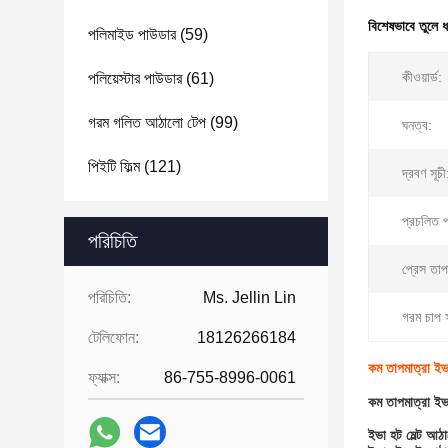
বিশেষভাবে তুলে 
পলিমাইড পাউডার
(59)
কীওয়ার্ড:
পলিয়েস্টার পাউডার
(61)
গরম গলিত আঠালো টেপ
(99)
ঘনত্ব:
পিইটি ফিল্ম
(121)
দ্রবণ সূচী
প্রচলিত প
পরিচিতি
প্রেস তাপ
পরিচিতি:
Ms. Jellin Lin
গরম চাপ স
টেলিফোন:
18126266184
কম তাপমাত্রা ইভা
ফ্যাক্স:
86-755-8996-0061
কম তাপমাত্রা ইভা
ইভা হট মেল্ট আঠ