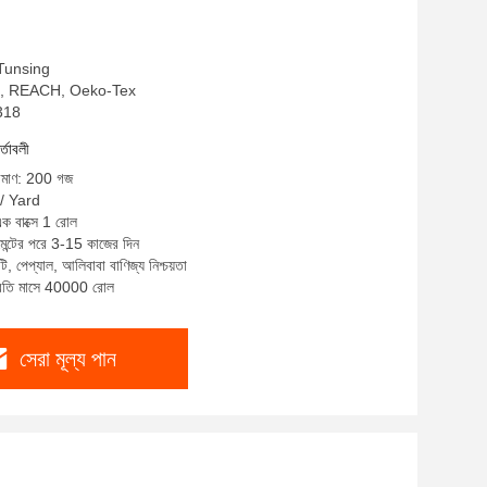
: Tunsing
OHS, REACH, Oeko-Tex
S318
র্তাবলী
রিমাণ: 200 গজ
 / Yard
এক বাক্সে 1 রোল
মেন্টের পরে 3-15 কাজের দিন
টি, পেপ্যাল, আলিবাবা বাণিজ্য নিশ্চয়তা
প্রতি মাসে 40000 রোল
সেরা মূল্য পান