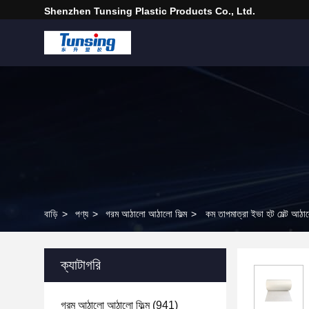
Shenzhen Tunsing Plastic Products Co., Ltd.
বাড়ি
>
পণ্য
>
গরম আঠালো আঠালো ফিল্ম
>
কম তাপমাত্রা ইভা হট মেল্ট আঠালো
ক্যাটাগরি
গরম আঠালো আঠালো ফিল্ম
(941)