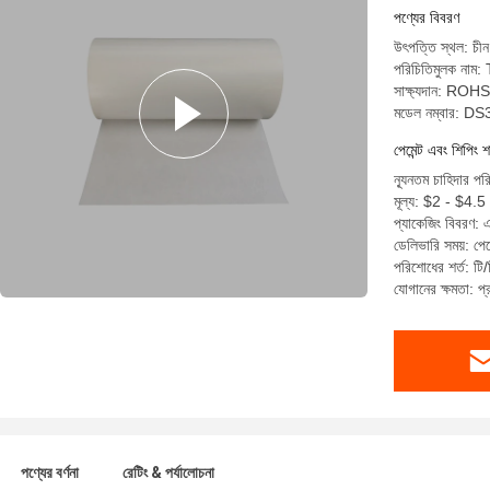
পণ্যের বিবরণ
উৎপত্তি স্থল: চীন
পরিচিতিমুলক নাম
সাক্ষ্যদান: R
মডেল নম্বার: D
পেমেন্ট এবং শিপিং শ
ন্যূনতম চাহিদার প
মূল্য: $2 - $4.5
প্যাকেজিং বিবরণ: 
ডেলিভারি সময়: পে
পরিশোধের শর্ত: টি/
যোগানের ক্ষমতা: 
পণ্যের বর্ণনা
রেটিং & পর্যালোচনা