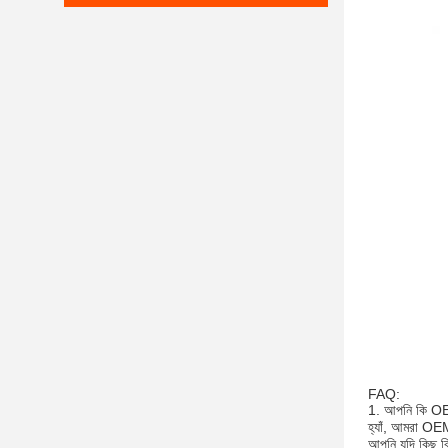
FAQ:
1. আপনি কি O
হ্যাঁ, আমরা OE
আপনি যদি কিছু ব