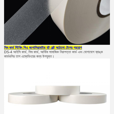
সিম কার্ড স্টিকিং পিএ কপোলিয়ামাইড হট মেল্ট আঠালো টেপের প্রয়োগ
DS-4 আইসি কার্ড, সিম কার্ড, আর্থিক সামাজিক নিরাপত্তা কার্ড এবং যোগাযোগ ব্যাঙ্ক
কার্ডগুলির তাপ এম্বেডিংয়ের জন্য উপযুক্ত।