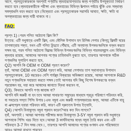
আগে, প্রস্তুতকারককে অবশ্যই পণ্যটির ব্যবহারযোগ্যতার জন্য পণ্যটির উপযুক্ততা নির্ধারণ
করতে হবে।ব্যবহারকারীকে পরীক্ষা এবং ব্যবহারের বিভিন্ন উত্পাদন পর্যায়ে ঝুঁকি এবং সম্ভাব্য
সমস্যাগুলি বহন করতে হবে।বিক্রেতা এবং প্রস্তুতকারক সরাসরি আঘাত, ক্ষতি, ক্ষতি বা
অপব্যবহারের জন্য দায়ী থাকবে না।
FAQ:
প্রশ্ন 1)।গরম গলিত আঠালো ফিল্ম কি?
উত্তর: এটি শুধুমাত্র একটি ফিল্ম, এবং মৌলিক উপাদান হল রিলিজ পেপার।কিন্তু ফিল্মটি ঘরের
তাপমাত্রায় শক্ত, যখন এটি গলিত বিন্দুতে পৌঁছায়, এটি অন্যান্য উপকরণগুলিকে বন্ধন করতে
সক্ষম হয়, গরম গলিত আঠালো ফিল্মের বিভিন্ন উপকরণগুলির বিভিন্ন পারফরম্যান্স এবং বিভিন্ন
ব্যবহার রয়েছে, আমাদের আপনার পণ্যের চাহিদাগুলি বুঝতে হবে, তারপরে আপনাকে সঠিক
পণ্যগুলির সুপারিশ করতে হবে,
Q2) আপনি কি OEM বা ODM গ্রহণ করেন?
হ্যাঁ, আমরা OEM এবং ODM গ্রহণ করি, আমরা পেশাদার তাপ স্থানান্তর উপাদান
প্রস্তুতকারক, 10 বছরেরও বেশি গার্হস্থ্য বিক্রয়ের অভিজ্ঞতা রয়েছে, আমরা আপনাকে R&D
নতুন পণ্যগুলিকে সহায়তা করতে সক্ষম।তাই আপনার যদি কিছু বিশেষ উপকরণের বন্ধন
প্রয়োজন হয়, দয়া করে আমাদের জানাতে দ্বিধা করবেন না,
Q3). কিভাবে আপনি পণ্য জাহাজ না?
আপনি যদি জরুরী না হন তবে আমরা সাধারণত সমুদ্রের মাধ্যমে প্রচুর পরিমাণে পরিবহন করি,
যা সবচেয়ে সস্তা শিপিং উপায়।এবং নমুনা এবং জরুরী পণ্যসম্ভারের জন্য, আমরা এটিকে বায়ু
বা এক্সপ্রেস দ্বারা পরিবহন করি, কারণ এটি দ্রুততম উপায় ইত্যাদি,
Q4)।আপনি বিনামূল্যে নমুনা প্রদান করেন?আর কত দিন লাগবে?
হ্যাঁ, অবশ্যই। আমরা আপনার পরীক্ষার জন্য বিনামূল্যে 3-5Y নমুনা প্রদান করি শুধুমাত্র
আপনাকে শিপিং খরচ দিতে হবে।আমরা 3 কার্যদিবসের মধ্যে নমুনা তৈরি করব এবং এটি
পরিবহনে 3-7 দিন সময় নেবে।, তারপরে আপনি আমাদের পণ্যের গুণমান এবং পরিষেবাতে
আরও আস্থা রাখতে পারবেন,