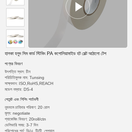
হালকা হলুদ সিম কার্ড স্টিকিং PA কপোলিয়ামাইড হট মেল্ট আঠালো টেপ
পণ্যের বিবরণ
উৎপত্তি স্থল: চীন
পরিচিতিমুলক নাম: Tunsing
সাক্ষ্যদান: ISO,RoHS,REACH
মডেল নম্বার: DS-4
পেমেন্ট এবং শিপিং শর্তাবলী
ন্যূনতম চাহিদার পরিমাণ: 20 রোল
মূল্য: negotiate
প্যাকেজিং বিবরণ: 20roll/ctn
ডেলিভারি সময়: 3-7 দিন
পরিশোধের শর্ত: ডি/এ, টি/টি, পেপ্যাল