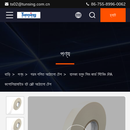
ts02@tunsing.com.cn
86-755-8996-0062
চ্যাট
পণ্য
বাড়ি
>
পণ্য
>
গরম গলিত আঠালো টেপ
>
হালকা হলুদ সিম কার্ড স্টিকিং PA
কপোলিয়ামাইড হট মেল্ট আঠালো টেপ