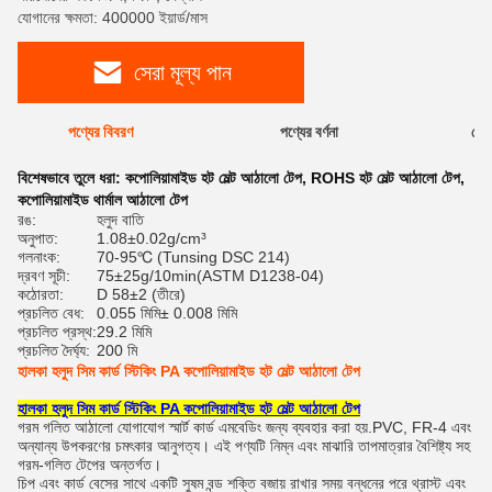
যোগানের ক্ষমতা: 400000 ইয়ার্ড/মাস
সেরা মূল্য পান
পণ্যের বিবরণ
পণ্যের বর্ণনা
রেটি
বিশেষভাবে তুলে ধরা:
কপোলিয়ামাইড হট মেল্ট আঠালো টেপ
,
ROHS হট মেল্ট আঠালো টেপ
,
কপোলিয়ামাইড থার্মাল আঠালো টেপ
রঙ:
হলুদ বাতি
অনুপাত:
1.08±0.02g/cm³
গলনাংক:
70-95℃ (Tunsing DSC 214)
দ্রবণ সূচী:
75±25g/10min(ASTM D1238-04)
কঠোরতা:
D 58±2 (তীরে)
প্রচলিত বেধ:
0.055 মিমি± 0.008 মিমি
প্রচলিত প্রস্থ:
29.2 মিমি
প্রচলিত দৈর্ঘ্য:
200 মি
হালকা হলুদ সিম কার্ড স্টিকিং PA কপোলিয়ামাইড হট মেল্ট আঠালো টেপ
হালকা হলুদ সিম কার্ড স্টিকিং PA কপোলিয়ামাইড হট মেল্ট আঠালো টেপ
গরম গলিত আঠালো যোগাযোগ স্মার্ট কার্ড এমবেডিং জন্য ব্যবহার করা হয়.PVC, FR-4 এবং
অন্যান্য উপকরণের চমৎকার আনুগত্য। এই পণ্যটি নিম্ন এবং মাঝারি তাপমাত্রার বৈশিষ্ট্য সহ
গরম-গলিত টেপের অন্তর্গত।
চিপ এবং কার্ড বেসের সাথে একটি সুষম বন্ড শক্তি বজায় রাখার সময় বন্ধনের পরে থ্রাস্ট এবং