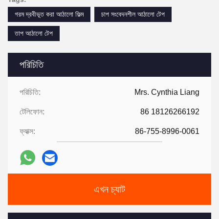
গরম দ্রবীভূত করা আঠালো ফিল্ম
চাপ সংবেদনশীল আঠালো টেপ
তাপ আঠালো টেপ
পরিচিতি
পরিচিতি:
Mrs. Cynthia Liang
টেলিফোন:
86 18126266192
ফ্যাক্স:
86-755-8996-0061
এখন চ্যাট