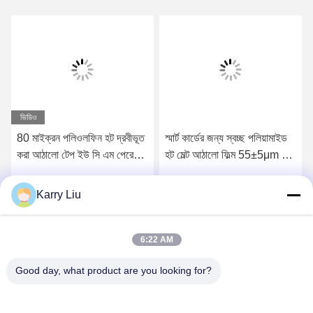
ভিডিও
80 মাইক্রন পলিওলফিন হট দ্রবীভূত
স্মার্ট কার্ডের জন্য স্বচ্ছ পলিয়ামাইড
করা আঠালো টেপ ইউ সি এম পেরেকের
হট মেল্ট আঠালো ফিল্ম 55±5μm বেধ
জন্য
এবং ISO7816 সম্মতি
Karry Liu
সেরা মূল্য পান
সেরা মূল্য পান
6:22 AM
Good day, what product are you looking for?
Shenzhen Tunsing Plastic Products Co., Ltd.