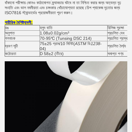
বাঁকানো পরীক্ষায় কোনও কাঠামোগত ফ্র্যাকচার ঘটবে না তা নিশ্চিত করার জন্য অত্যন্ত দৃঢ়
সংহতি এবং ভাল নমনীয়তা এবং চমৎকার খোঁচাযোগ্যতা রয়েছে।চিপ প্যাকেজ দৃঢ়তার জন্য
ISO7816 স্ট্যান্ডার্ডের প্রয়োজনীয়তা পূরণ করুন।
শারীরিক বৈশিষ্ট্যাবলী:
রঙ
হলুদ বাতি
রিলিজ সুরক্ষা
অনুপাত
1.08±0.02g/cm³
প্রচলিত বেধ
গলনাংক
70-95℃ (Tunsing DSC 214)
প্রচলিত প্রস্থ
75±25 গ্রাম/10 মিনিট(
ASTM
ডি
1238
-
দ্রবণ সূচী
প্রচলিত দৈর্ঘ্য
04)
কঠোরতা
D 58±2 (তীরে)
সমাপ্ত পণ্য