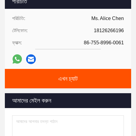
পরিচিতি
পরিচিতি:
Ms. Alice Chen
টেলিফোন:
18126266196
ফ্যাক্স:
86-755-8996-0061
এখন চ্যাট
আমাদের মেইল ​​করুন