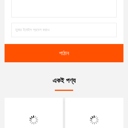
পাঠান
একই পণ্য