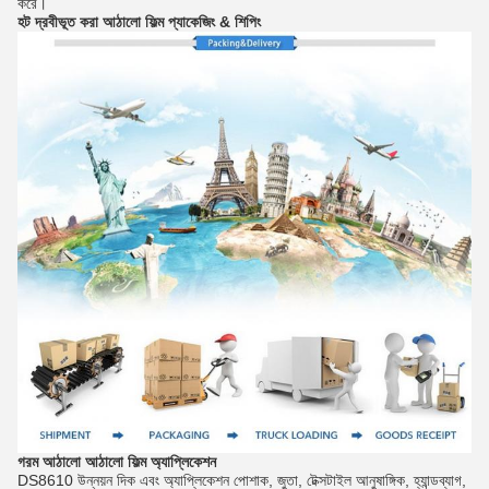
করে।
হট দ্রবীভূত করা আঠালো ফিল্ম
প্যাকেজিং & শিপিং
গরম আঠালো আঠালো ফিল্ম
অ্যাপ্লিকেশন
DS8610 উন্নয়ন দিক এবং অ্যাপ্লিকেশন পোশাক, জুতা, টেক্সটাইল আনুষাঙ্গিক, হ্যান্ডব্যাগ,