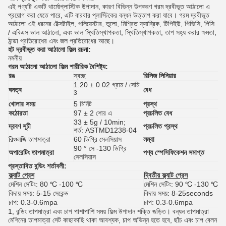
এই পণ্যটি একটি থার্মোপ্লাস্টিক উপাদান, কারণ বিভিন্ন উপকরণ গরম দ্রবীভূত আঠালো এ
প্রয়োগ করা যেতে পারে, এটি বারবার প্লাস্টিকের বন্ধন উত্তাপ করা যাবে।
গরম দ্রবীভূত
আঠালো এই ধরনের টেক্সটাইল, পলিয়েস্টার, তুলো, মিশ্রিত ফ্যাব্রিক, টিপিইউ, পিভিসি, পিসি
/ এবিএস ভাল আঠালো, এবং ভাল স্থিতিস্থাপকতা, স্থিতিস্থাপকতা, তাপ সহ্য করার ক্ষমতা,
ঠান্ডা প্রতিরোধের এবং জল প্রতিরোধের আছে।
হট দ্রবীভূত করা আঠালো ফিল্ম
রচনা:
নমনীয়
গরম আঠালো আঠালো ফিল্ম
শারীরিক বৈশিষ্ট্য:
রঙ
স্বচ্ছ
রিলিজ লিনিয়ার
গ্
1.20
± 0.02
গ্রাম / সেমি
ঘনত্ব
বেধ
0
3
খোলার সময়
5 মিনিট
প্রস্থ
5
কঠোরতা
97 ± 2 শোর এ
প্রচলিত বেধ
0.
33 ± 5g / 10min;
দ্রবণ সূচী
প্রচলিত প্রস্থ
1
শর্ত:
ASTMD1238-04
রিওলজি
তাপমাত্রা
60
ডিগ্রি সেলসিয়াস
লম্বা
1
90 ° সে -130 ডিগ্রি
অপারেটিং তাপমাত্রা
পণ্য স্পেসিফিকেশন
সমাপ্ত
13
সেলসিয়াস
প্রস্তাবিত বন্ডিং শর্তাবলী:
ফ্ল্যাট প্রেস
দ্বিতীয় ফ্ল্যাট প্রেস
মেশিন সেটিং: 80
℃
-100
℃
মেশিন সেটিং: 90
℃
-130
℃
বিদায় সময়: 5-15 সেকেন্ড
বিদায় সময়: 8-25seconds
চাপ: 0.3-0.6mpa
চাপ: 0.3-0.6mpa
1, বন্ডিং তাপমাত্রা এবং চাপ পাশাপাশি সময় ফিল্ম উপাদান শক্তি জড়িত।
বন্ধন তাপমাত্রা
মেশিনের তাপমাত্রা সেট কাছাকাছি থাকা আবশ্যক, চাপ অভিন্ন হতে হবে, ছাঁচ এবং চাপ বেলন