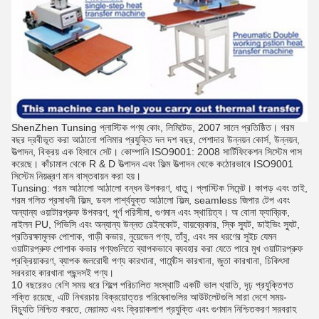
ShenZhen Tunsing প্লাস্টিক পণ্য কোং, লিমিটেড, 2007 সালে প্রতিষ্ঠিত। গরম
বছর দ্রবীভূত করা আঠালো পলিমার প্রযুক্তি দল দশ বছর, পেশাদার উন্নয়ন কোর্স, উন্নয়ন,
উত্পাদন, বিক্রয় এক হিসাবে সেট।
কোম্পানি ISO9001: 2008 সার্টিফিকেশন সিস্টেম পাস
করেছে।
কাঁচামাল থেকে R & D উত্পাদন এবং ফিল্ম উত্পাদন থেকে কঠোরভাবে ISO9001
সিস্টেম নিয়ন্ত্রণ মান বাস্তবায়ন করা হয়।
Tunsing: গরম আঠালো আঠালো বন্ধন উপকরণ, ধাতু।
প্লাস্টিক সিমেন্ট।
কাপড় এবং তাই,
গরম গলিত প্রসাধনী ফিল্ম, ডবল পার্শ্বযুক্ত আঠালো ফিল্ম, seamless জিপার টেপ এবং
অন্যান্য ওয়াটারপ্রুফ উপকরণ, পূর্ণ পরিসীমা, গুণমান এবং স্থায়িত্ব।
অ বোনা ফ্যাব্রিক,
নাইলন PU, পিভিসি এবং অন্যান্য উন্নত রেইনকোট, বায়ব্রেকার, স্কি স্যুট, ডাইভিং স্যুট,
প্রতিরক্ষামূলক পোশাক, গাড়ী কভার, নুয়েভেন পণ্য, তাঁবু, এবং সব ধরণের সুইচ যেমন
ওয়াটারপ্রুফ পোশাক কভার পণ্যগুলিতে ব্যাপকভাবে ব্যবহার করা যেতে পারে মুখ ওয়াটারপ্রুফ
প্রক্রিয়াকরণ, ব্যাপক জলরোধী পণ্য কারখানা, গার্মেন্টস কারখানা, জুতা কারখানা, চিকিৎসা
সরবরাহ কারখানা পছন্দসই পণ্য।
10 বছরেরও বেশি সময় ধরে শিল্পে পরিচালিত সংস্থাটি একটি ভাল খ্যাতি, দৃঢ় প্রযুক্তিগত
শক্তি রয়েছে, এটি নিখরচায় বিক্রয়োত্তর পরিষেবাগুলির আউটলেটগুলি সারা দেশে সময়-
বিচ্যুতি নিশ্চিত করতে, মেরামত এবং ক্রিয়াকলাপ প্রযুক্তি এবং গুণমান নিশ্চিতকরণ সরবরাহ