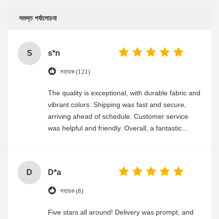
সমস্ত পর্যালোচনা
S
s*n
সহায়ক (121)
The quality is exceptional, with durable fabric and
vibrant colors. Shipping was fast and secure,
arriving ahead of schedule. Customer service
was helpful and friendly. Overall, a fantastic
experience
D
D*a
সহায়ক (8)
Five stars all around! Delivery was prompt, and