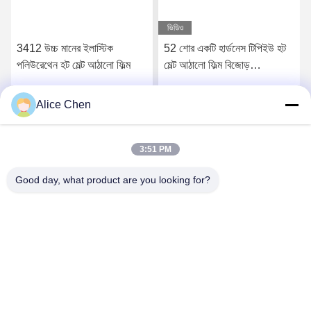
ভিডিও
3412 উচ্চ মানের ইলাস্টিক
52 শোর একটি হার্ডনেস টিপিইউ হট
পলিউরেথেন হট মেল্ট আঠালো ফিল্ম
মেল্ট আঠালো ফিল্ম বিজোড়
আন্ডারওয়্যারের জন্য
Alice Chen
সেরা মূল্য পান
সেরা মূল্য পান
3:51 PM
Good day, what product are you looking for?
Shenzhen Tunsing Plastic Products Co., Ltd.
ts02@tunsing.com.cn
86-755-8996-0062
টুনসিং ইন্ডাস্ট্রিয়াল জোন, ২৮ নম্বর জিয়াটিয়ান গ্রাম, লংটিয়ান স্ট্রিট, পিংশান