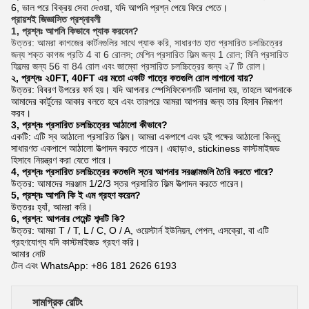
6, ভাল পরে বিক্রয় সেবা দেওয়া, যদি আপনি প্রশ্ন পেয়ে ফিরে পেতে।
প্রায়শই জিজ্ঞাসিত প্রশ্নাবলী
1, প্রশ্নঃ আপনি কিভাবে প্যাক করবেন?
উত্তর: আমরা কাগজের কার্টনগুলির সাথে প্যাক করি, সাধারণত হাত প্রসারিত চলচ্চিত্রের
জন্য শক্ত কাগজ প্রতি 4 বা 6 রোলস;
মেশিন প্রসারিত ফিল্ম জন্য 1 রোল;
মিনি প্রসারিত
ফিল্মের জন্য 56 বা 84 রোল এবং জাম্বো প্রসারিত চলচ্চিত্রের জন্য ২7 টি রোল।
২, প্রশ্নঃ ২0FT, 40FT এর মতো একটি পাত্রে কতগুলি রোল লাগানো যায়?
উত্তর: বিবরণ উপরের ফর্ম হয়।
যদি আপনার স্পেসিফিকেশনটি আলাদা হয়, তাহলে আপনাকে
আমাদের কার্টুনের আকার বলতে হবে এবং তারপরে আমরা আপনার জন্য তার হিসাব নিরূপণ
করব।
3, প্রশ্নঃ প্রসারিত চলচ্চিত্রের আঠালো কীভাবে?
একটি: এটি স্ব আঠালো প্রসারিত ফিল্ম।
আমরা একপাশে এবং দুই পক্ষের আঠালো কিন্তু
সাধারণত একপাশে আঠালো উত্পাদন করতে পারেন।
এছাড়াও, stickiness কাস্টমাইজড
হিসাবে নিয়ন্ত্রণ করা যেতে পারে।
4, প্রশ্নঃ প্রসারিত চলচ্চিত্রের কতগুলি স্তর আপনার সরঞ্জামগুলি তৈরি করতে পারে?
উত্তর: আমাদের সরঞ্জাম 1/2/3 স্তর প্রসারিত ফিল্ম উত্পাদন করতে পারেন।
5, প্রশ্নঃ আপনি কি ই এম গ্রহণ করেন?
উত্তরঃ হ্যাঁ, আমরা করি।
6,
প্রশ্ন: আপনার পেমেন্ট শব্দটি কি?
উত্তর: আমরা T / T, L / C, O / A, ওয়েস্টার্ন ইউনিয়ন, পেপল, এসক্রো, বা এটি
গ্রহণযোগ্য যদি কাস্টমাইজড গ্রহণ করি।
আমার নোট
টেল এবং WhatsApp: +86 181 2626 6193
সামগ্রিক রেটিং