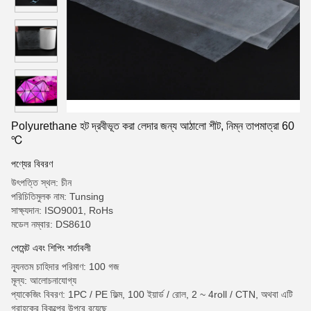
Polyurethane হট দ্রবীভূত করা লেদার জন্য আঠালো শীট, নিম্ন তাপমাত্রা 60
℃
পণ্যের বিবরণ
উৎপত্তি স্থল: চীন
পরিচিতিমুলক নাম: Tunsing
সাক্ষ্যদান: ISO9001, RoHs
মডেল নম্বার: DS8610
পেমেন্ট এবং শিপিং শর্তাবলী
ন্যূনতম চাহিদার পরিমাণ: 100 গজ
মূল্য: আলোচনাযোগ্য
প্যাকেজিং বিবরণ: 1PC / PE ফিল্ম, 100 ইয়ার্ড / রোল, 2 ~ 4roll / CTN, অথবা এটি
গ্রাহকের বিকল্পের উপরে রয়েছে