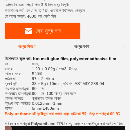
ডেলিভারি সময়: পেমেন্ট পরে 3-5 দিন মধ্যে বিক্রী
পরিশোধের শর্ত: এল / সি, টি / টি, ওয়েস্টার্ন ইউনিয়ন, পেপ্যাল
যোগানের ক্ষমতা: 4000 গজ একটি দিন
সেরা মূল্য পান
পণ্যের বিবরণ
পণ্যের বর্ণনা
রেটি
বিশেষভাবে তুলে ধরা:
hot melt glue film
,
polyester adhesive film
রঙ:
স্বচ্ছ
ঘনত্ব:
1.20 ± 0.02g / cm3 বিভিন্ন
খোলার সময়:
5 মিনিট
কঠোরতা:
97 ± 2 শোর এ
দ্রবণ সূচী:
33 ± 5g / 10min; কন্ডিশন: ASTMD1238-04
রিওলজি তাপমাত্রা:
60 ° সি
অপারেটিং তাপমাত্রা:
90 ° সে -130 ডিগ্রি সেলসিয়াস
রিলিজ লিনিয়ার:
গ্লাসাইন রিলিজ কাগজ
ব্লিঙ্ক করা কার্সরের:
0.0125mm-1mm
প্রস্থ:
5mm-1480mm
Polyurethane হট দ্রবীভূত করা লেদার জন্য আঠালো শীট, নিম্ন তাপমাত্রা 60 ℃
পরিষ্কার তাপমাত্রা Polyurethane TPU চামড়া জন্য গরম দ্রবীভূত করা আঠালো ফিল্ম