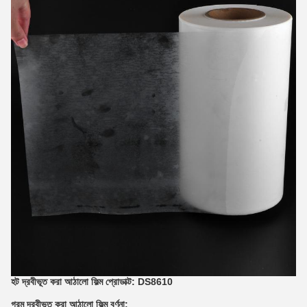
হট দ্রবীভূত করা আঠালো ফিল্ম প্রোডাক্ট:
DS8610
গরম দ্রবীভূত করা আঠালো ফিল্ম
বর্ণনা: