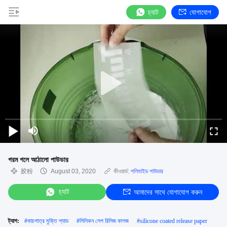
চ্যাট
যোগাযোগ
গরম গলে আঠালো পাউডার
胶粉
August 03, 2020
কীওয়ার্ড:
পলিমাইড পাউডার
চ্যাট
আমাদের সাথে যোগাযোগ করুন
ট্যাগ:
#
কাচপাত্র মুক্তি প্যাড
#
সিলিকন লেপ রিলিজ কাগজ
#
silicone coated release paper