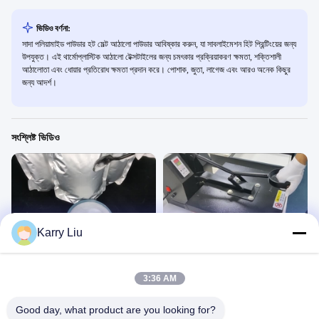
ভিডিও বর্ণনা:
সাদা পলিয়ামাইড পাউডার হট মেল্ট আঠালো পাউডার আবিষ্কার করুন, যা সাবলাইমেশন হিট প্রিন্টিংয়ের জন্য
উপযুক্ত। এই থার্মোপ্লাস্টিক আঠালো টেক্সটাইলের জন্য চমৎকার প্রক্রিয়াকরণ ক্ষমতা, শক্তিশালী
আঠালোতা এবং ধোয়ার প্রতিরোধ ক্ষমতা প্রদান করে। পোশাক, জুতা, লাগেজ এবং আরও অনেক কিছুর
জন্য আদর্শ।
সংশ্লিষ্ট ভিডিও
00:43
00:28
Karry Liu
১ কেজি DS220
টিপিইউ ডিটিএফ ট্রান্সফার পাউডার ডিটিএফ টেক্সটাইল
টি-শার্ট মুদ্রণের জন্য গরম গলিত পাউডার
胶粉
胶粉
March 13, 2025
3:36 AM
May 26, 2023
Good day, what product are you looking for?